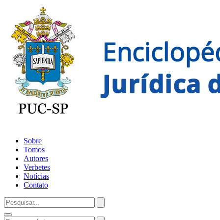
Sobre
Tomos
Autores
Verbetes
Notícias
Contato