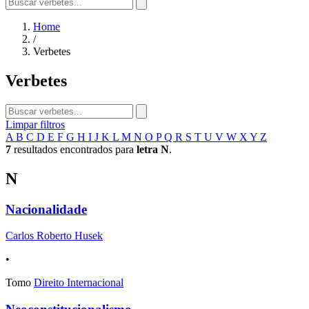
Home
/
Verbetes
Verbetes
Limpar filtros
A
B
C
D
E
F
G
H
I
J
K
L
M
N
O
P
Q
R
S
T
U
V
W
X
Y
Z
7
resultados encontrados para
letra N
.
N
Nacionalidade
Carlos Roberto Husek
•
Tomo
Direito Internacional