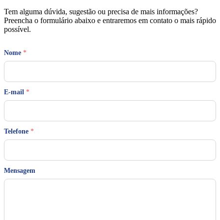
Tem alguma dúvida, sugestão ou precisa de mais informações?
Preencha o formulário abaixo e entraremos em contato o mais rápido
possível.
Nome
*
E-mail
*
E
Telefone
*
-
m
a
i
l
Mensagem
*
*