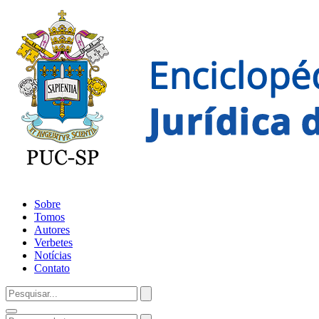
Sobre
Tomos
Autores
Verbetes
Notícias
Contato