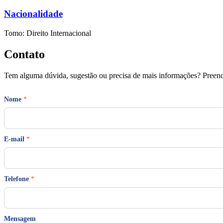
Nacionalidade
Tomo: Direito Internacional
Contato
Tem alguma dúvida, sugestão ou precisa de mais informações? Preench
Nome
*
E-mail
*
N
Telefone
*
o
m
e
M
e
Mensagem