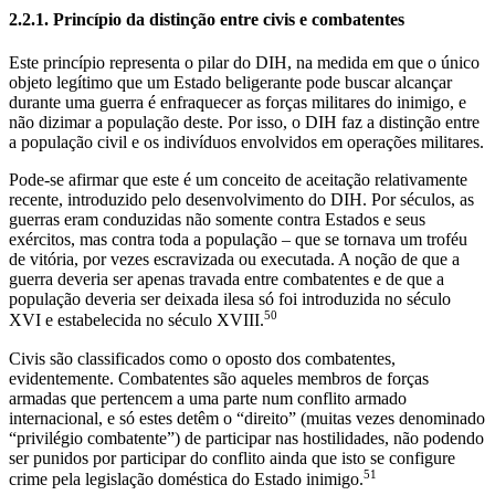
2.2.1. Princípio da distinção entre civis e combatentes
Este princípio representa o pilar do DIH, na medida em que o único
objeto legítimo que um Estado beligerante pode buscar alcançar
durante uma guerra é enfraquecer as forças militares do inimigo, e
não dizimar a população deste. Por isso, o DIH faz a distinção entre
a população civil e os indivíduos envolvidos em operações militares.
Pode-se afirmar que este é um conceito de aceitação relativamente
recente, introduzido pelo desenvolvimento do DIH. Por séculos, as
guerras eram conduzidas não somente contra Estados e seus
exércitos, mas contra toda a população – que se tornava um troféu
de vitória, por vezes escravizada ou executada. A noção de que a
guerra deveria ser apenas travada entre combatentes e de que a
população deveria ser deixada ilesa só foi introduzida no século
50
XVI e estabelecida no século XVIII.
Civis são classificados como o oposto dos combatentes,
evidentemente. Combatentes são aqueles membros de forças
armadas que pertencem a uma parte num conflito armado
internacional, e só estes detêm o “direito” (muitas vezes denominado
“privilégio combatente”) de participar nas hostilidades, não podendo
ser punidos por participar do conflito ainda que isto se configure
51
crime pela legislação doméstica do Estado inimigo.