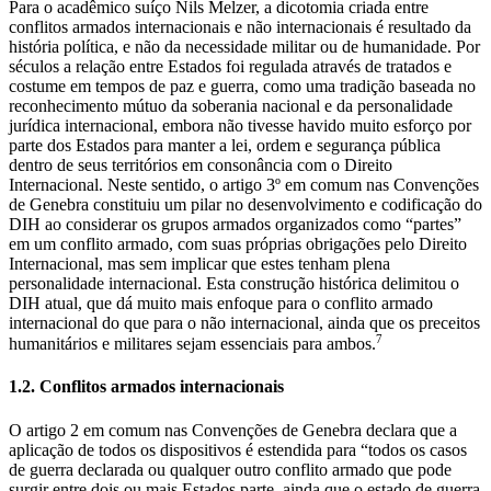
Para o acadêmico suíço Nils Melzer, a dicotomia criada entre
conflitos armados internacionais e não internacionais é resultado da
história política, e não da necessidade militar ou de humanidade. Por
séculos a relação entre Estados foi regulada através de tratados e
costume em tempos de paz e guerra, como uma tradição baseada no
reconhecimento mútuo da soberania nacional e da personalidade
jurídica internacional, embora não tivesse havido muito esforço por
parte dos Estados para manter a lei, ordem e segurança pública
dentro de seus territórios em consonância com o Direito
Internacional. Neste sentido, o artigo 3º em comum nas Convenções
de Genebra constituiu um pilar no desenvolvimento e codificação do
DIH ao considerar os grupos armados organizados como “partes”
em um conflito armado, com suas próprias obrigações pelo Direito
Internacional, mas sem implicar que estes tenham plena
personalidade internacional. Esta construção histórica delimitou o
DIH atual, que dá muito mais enfoque para o conflito armado
internacional do que para o não internacional, ainda que os preceitos
7
humanitários e militares sejam essenciais para ambos.
1.2. Conflitos armados internacionais
O artigo 2 em comum nas Convenções de Genebra declara que a
aplicação de todos os dispositivos é estendida para “todos os casos
de guerra declarada ou qualquer outro conflito armado que pode
surgir entre dois ou mais Estados parte, ainda que o estado de guerra