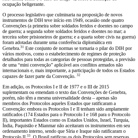
ocupação beligerante.
O processo legislativo que culminaria na proposição de novos
instrumentos de DIH teve início em 1949, ocasião onde quatro
Convenções (a primeira sobre soldados feridos e doentes no campo
de guerra; a segunda sobre soldados feridos e doentes no mar; a
terceira sobre prisioneiros de guerra; e a quarta sobre civis na guerra)
foram adotadas durante uma conferência diplomática em
31
Genebra.
Este conjunto de normas se tornaria o pilar do DIH por
vários motivos, como o estabelecimento de regimes de proteção
detalhados para todas as categorias de pessoas protegidas, a previsão
de uma “mini convenção” aplicável aos conflitos armados não
internacionais e, mais importante, a participação de todos os Estados
32
capazes de fazer parte da Convenção.
Em adição, os Protocolos I e II de 1977 e o III de 2015
suplementam ou emendam o texto das Convenções de Genebra,
porém, não têm a mesma universalidade desta – apenas são
membros dos Protocolos aqueles Estados que ratificaram a
Convenção: embora os Protocolos I e II tenham sido amplamente
ratificados (174 Estados para o Protocolo I e 168 para o Protocolo
II), importantes Estados como os Estados Unidos, Israel, Turquia,
Índia, Paquistão e Mianmar não aceitaram os instrumentos em seu
ordenamento interno, sendo que Síria e Iraque não ratificaram o
33
Protocolo II.
O Brasil ratificou os dois Protocolos sem reservas,