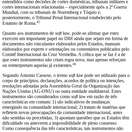
entendidos como decisões de cortes domésticas, tribunais militares e
cortes internacionais relacionadas – especialmente após a 2ª Guerra
Mundial, com os tribunais de Nuremberg e Tóquio e,
posteriormente, o Tribunal Penal Internacional estabelecido pelo
45
Estatuto de Roma.
Quanto aos instrumentos de
soft law
, pode-se afirmar que estes
exercem um importante papel no DIH ainda que sejam em forma de
documentos não vinculantes elaborados pelos Estados, manuais
elaborados por experts e orientações ou comentários publicados pelo
Comitê Internacional da Cruz Vermelha. A crítica que se faz é a de
que estes instrumentos não criam regra nova, mas apenas reforçam
46
ou reinterpretam aquelas já existentes.
Segundo Antonio Cassese, o termo
soft law
pode ser utilizado para o
corpo de princípios, declarações, acordos de política ou intenções,
resoluções adotadas pela Assembleia Geral da Organização das
Nações Unidas (AG-ONU) ou outra entidade multilateral. Estes
instrumentos são considerados como
soft law
em razão de três
características em comum: 1) são indicativos de mudanças
emergindo na comunidade internacional; 2) tratam de matérias que
refletem novas preocupações da comunidade internacional, antes
não sentidas ou percebidas; 3) apontam questões que os Estados têm
dificuldade ou anteveem a impossibilidade de pleno consenso.
Como consequência das três características, tais instrumentos não