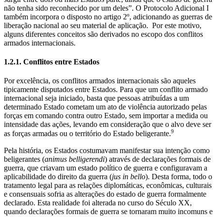
não tenha sido reconhecido por um deles”. O Protocolo Adicional I
também incorpora o disposto no artigo 2º, adicionando as guerras de
liberação nacional ao seu material de aplicação. Por este motivo,
alguns diferentes conceitos são derivados no escopo dos conflitos
armados internacionais.
1.2.1. Conflitos entre Estados
Por excelência, os conflitos armados internacionais são aqueles
tipicamente disputados entre Estados. Para que um conflito armado
internacional seja iniciado, basta que pessoas atribuídas a um
determinado Estado cometam um ato de violência autorizado pelas
forças em comando contra outro Estado, sem importar a medida ou
intensidade das ações, levando em consideração que o alvo deve ser
9
as forças armadas ou o território do Estado beligerante.
Pela história, os Estados costumavam manifestar sua intenção como
beligerantes (
animus belligerendi
) através de declarações formais de
guerra, que criavam um estado político de guerra e configuravam a
aplicabilidade do direito da guerra (
jus in bello
). Desta forma, todo o
tratamento legal para as relações diplomáticas, econômicas, culturais
e consensuais sofria as alterações do estado de guerra formalmente
declarado. Esta realidade foi alterada no curso do Século XX,
quando declarações formais de guerra se tornaram muito incomuns e