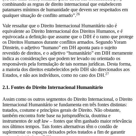
combinando as regras de direito internacional que estabelecem
patamares mínimos de humanidade que devem ser respeitados em
26
qualquer situação de conflito armado”.
Vale ressaltar que o Direito Internacional Humanitário não é
equivalente ao Direito Internacional dos Direitos Humanos, e é
equivocada a definição que assume que o DIH é o ramo que protege
os Direitos Humanos durante conflitos armados. Segundo Yoram
Dinstein, o adjetivo “humano” em DH aponta para o sujeito
revestido de direitos, e o adjetivo “humanitário” em DIH meramente
indica as considerações que podem ter levado ou orientado os
responsáveis pela formulação de tais normas jurídicas. Desta forma,
a maioria dos direitos estabelecidos pelo DIH são direcionados aos
27
Estados, e não aos indivíduos, como no caso dos DH.
2.1. Fontes do Direito Internacional Humanitário
Assim como os outros segmentos do Direito Internacional, o Direito
Internacional Humanitário se fundamenta em três fontes distintas:
tratados, costume e princípios gerais de Direito. Não obstante,
também encontra forte base na jurisprudência, doutrina e
instrumentos de
soft law
– fontes que têm ganhado maior relevância
nos últimos tempos. Tais fontes alternativas têm o condão de
suplementar os espaços deixados pelos tratados a fim de garantir