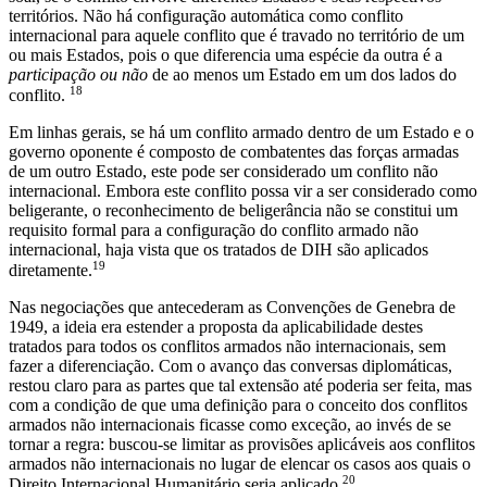
territórios. Não há configuração automática como conflito
internacional para aquele conflito que é travado no território de um
ou mais Estados, pois o que diferencia uma espécie da outra é a
participação ou não
de ao menos um Estado em um dos lados do
18
conflito.
Em linhas gerais, se há um conflito armado dentro de um Estado e o
governo oponente é composto de combatentes das forças armadas
de um outro Estado, este pode ser considerado um conflito não
internacional. Embora este conflito possa vir a ser considerado como
beligerante, o reconhecimento de beligerância não se constitui um
requisito formal para a configuração do conflito armado não
internacional, haja vista que os tratados de DIH são aplicados
19
diretamente.
Nas negociações que antecederam as Convenções de Genebra de
1949, a ideia era estender a proposta da aplicabilidade destes
tratados para todos os conflitos armados não internacionais, sem
fazer a diferenciação. Com o avanço das conversas diplomáticas,
restou claro para as partes que tal extensão até poderia ser feita, mas
com a condição de que uma definição para o conceito dos conflitos
armados não internacionais ficasse como exceção, ao invés de se
tornar a regra: buscou-se limitar as provisões aplicáveis aos conflitos
armados não internacionais no lugar de elencar os casos aos quais o
20
Direito Internacional Humanitário seria aplicado.