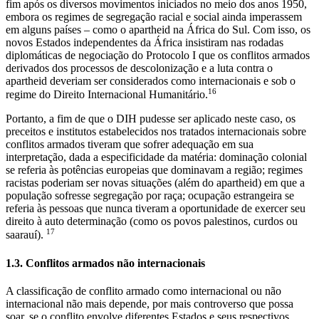
fim após os diversos movimentos iniciados no meio dos anos 1950,
embora os regimes de segregação racial e social ainda imperassem
em alguns países – como o apartheid na África do Sul. Com isso, os
novos Estados independentes da África insistiram nas rodadas
diplomáticas de negociação do Protocolo I que os conflitos armados
derivados dos processos de descolonização e a luta contra o
apartheid deveriam ser considerados como internacionais e sob o
16
regime do Direito Internacional Humanitário.
Portanto, a fim de que o DIH pudesse ser aplicado neste caso, os
preceitos e institutos estabelecidos nos tratados internacionais sobre
conflitos armados tiveram que sofrer adequação em sua
interpretação, dada a especificidade da matéria: dominação colonial
se referia às potências europeias que dominavam a região; regimes
racistas poderiam ser novas situações (além do apartheid) em que a
população sofresse segregação por raça; ocupação estrangeira se
referia às pessoas que nunca tiveram a oportunidade de exercer seu
direito à auto determinação (como os povos palestinos, curdos ou
17
saarauí).
1.3. Conflitos armados não internacionais
A classificação de conflito armado como internacional ou não
internacional não mais depende, por mais controverso que possa
soar, se o conflito envolve diferentes Estados e seus respectivos