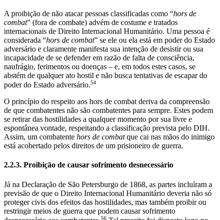
A proibição de não atacar pessoas classificadas como “
hors de
combat
” (fora de combate) advém de costume e tratados
internacionais de Direito Internacional Humanitário. Uma pessoa é
considerada “
hors de combat
” se ele ou ela está em poder do Estado
adversário e claramente manifesta sua intenção de desistir ou sua
incapacidade de se defender em razão de falta de consciência,
naufrágio, ferimentos ou doenças – e, em todos estes casos, se
abstém de qualquer ato hostil e não busca tentativas de escapar do
54
poder do Estado adversário.
O princípio do respeito aos hors de combat deriva da compreensão
de que combatentes não são combatentes para sempre. Estes podem
se retirar das hostilidades a qualquer momento por sua livre e
espontânea vontade, respeitando a classificação prevista pelo DIH.
Assim, um combatente
hors de combat
que cai nas mãos do inimigo
está acobertado pelos direitos de um prisioneiro de guerra.
2.2.3. Proibição de causar sofrimento desnecessário
Já na Declaração de São Petersburgo de 1868, as partes incluíram a
previsão de que o Direito Internacional Humanitário deveria não só
proteger civis dos efeitos das hostilidades, mas também proibir ou
restringir meios de guerra que podem causar sofrimento
56