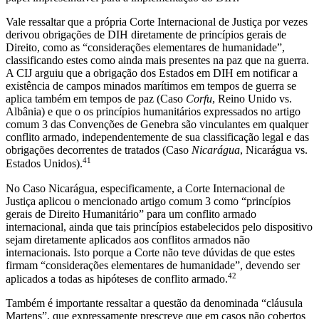
Vale ressaltar que a própria Corte Internacional de Justiça por vezes
derivou obrigações de DIH diretamente de princípios gerais de
Direito, como as “considerações elementares de humanidade”,
classificando estes como ainda mais presentes na paz que na guerra.
A CIJ arguiu que a obrigação dos Estados em DIH em notificar a
existência de campos minados marítimos em tempos de guerra se
aplica também em tempos de paz (Caso
Corfu
, Reino Unido vs.
Albânia) e que o os princípios humanitários expressados no artigo
comum 3 das Convenções de Genebra são vinculantes em qualquer
conflito armado, independentemente de sua classificação legal e das
obrigações decorrentes de tratados (Caso
Nicarágua
, Nicarágua vs.
41
Estados Unidos).
No Caso Nicarágua, especificamente, a Corte Internacional de
Justiça aplicou o mencionado artigo comum 3 como “princípios
gerais de Direito Humanitário” para um conflito armado
internacional, ainda que tais princípios estabelecidos pelo dispositivo
sejam diretamente aplicados aos conflitos armados não
internacionais. Isto porque a Corte não teve dúvidas de que estes
firmam “considerações elementares de humanidade”, devendo ser
42
aplicados a todas as hipóteses de conflito armado.
Também é importante ressaltar a questão da denominada “cláusula
Martens”, que expressamente prescreve que em casos não cobertos