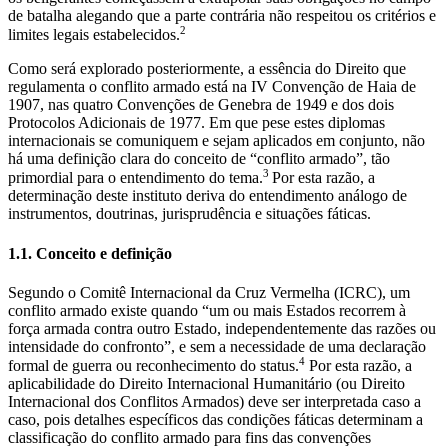
de batalha alegando que a parte contrária não respeitou os critérios e
2
limites legais estabelecidos.
Como será explorado posteriormente, a essência do Direito que
regulamenta o conflito armado está na IV Convenção de Haia de
1907, nas quatro Convenções de Genebra de 1949 e dos dois
Protocolos Adicionais de 1977. Em que pese estes diplomas
internacionais se comuniquem e sejam aplicados em conjunto, não
há uma definição clara do conceito de “conflito armado”, tão
3
primordial para o entendimento do tema.
Por esta razão, a
determinação deste instituto deriva do entendimento análogo de
instrumentos, doutrinas, jurisprudência e situações fáticas.
1.1. Conceito e definição
Segundo o Comitê Internacional da Cruz Vermelha (ICRC), um
conflito armado existe quando “um ou mais Estados recorrem à
força armada contra outro Estado, independentemente das razões ou
intensidade do confronto”, e sem a necessidade de uma declaração
4
formal de guerra ou reconhecimento do status.
Por esta razão, a
aplicabilidade do Direito Internacional Humanitário (ou Direito
Internacional dos Conflitos Armados) deve ser interpretada caso a
caso, pois detalhes específicos das condições fáticas determinam a
classificação do conflito armado para fins das convenções