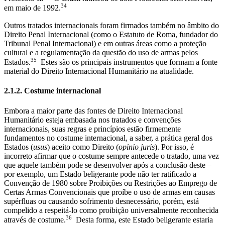
34
em maio de 1992.
Outros tratados internacionais foram firmados também no âmbito do
Direito Penal Internacional (como o Estatuto de Roma, fundador do
Tribunal Penal Internacional) e em outras áreas como a proteção
cultural e a regulamentação da questão do uso de armas pelos
35
Estados.
Estes são os principais instrumentos que formam a fonte
material do Direito Internacional Humanitário na atualidade.
2.1.2. Costume internacional
Embora a maior parte das fontes de Direito Internacional
Humanitário esteja embasada nos tratados e convenções
internacionais, suas regras e princípios estão firmemente
fundamentos no costume internacional, a saber, a prática geral dos
Estados (
usus
) aceito como Direito (
opinio juris
). Por isso, é
incorreto afirmar que o costume sempre antecede o tratado, uma vez
que aquele também pode se desenvolver após a conclusão deste –
por exemplo, um Estado beligerante pode não ter ratificado a
Convenção de 1980 sobre Proibições ou Restrições ao Emprego de
Certas Armas Convencionais que proíbe o uso de armas em causas
supérfluas ou causando sofrimento desnecessário, porém, está
compelido a respeitá-lo como proibição universalmente reconhecida
36
através de costume.
Desta forma, este Estado beligerante estaria