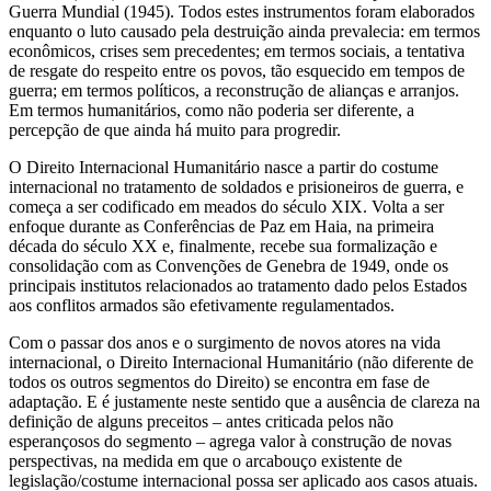
Guerra Mundial (1945). Todos estes instrumentos foram elaborados
enquanto o luto causado pela destruição ainda prevalecia: em termos
econômicos, crises sem precedentes; em termos sociais, a tentativa
de resgate do respeito entre os povos, tão esquecido em tempos de
guerra; em termos políticos, a reconstrução de alianças e arranjos.
Em termos humanitários, como não poderia ser diferente, a
percepção de que ainda há muito para progredir.
O Direito Internacional Humanitário nasce a partir do costume
internacional no tratamento de soldados e prisioneiros de guerra, e
começa a ser codificado em meados do século XIX. Volta a ser
enfoque durante as Conferências de Paz em Haia, na primeira
década do século XX e, finalmente, recebe sua formalização e
consolidação com as Convenções de Genebra de 1949, onde os
principais institutos relacionados ao tratamento dado pelos Estados
aos conflitos armados são efetivamente regulamentados.
Com o passar dos anos e o surgimento de novos atores na vida
internacional, o Direito Internacional Humanitário (não diferente de
todos os outros segmentos do Direito) se encontra em fase de
adaptação. E é justamente neste sentido que a ausência de clareza na
definição de alguns preceitos – antes criticada pelos não
esperançosos do segmento – agrega valor à construção de novas
perspectivas, na medida em que o arcabouço existente de
legislação/costume internacional possa ser aplicado aos casos atuais.