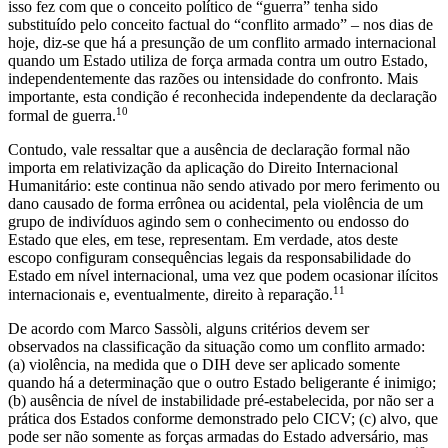
isso fez com que o conceito político de “guerra” tenha sido
substituído pelo conceito factual do “conflito armado” – nos dias de
hoje, diz-se que há a presunção de um conflito armado internacional
quando um Estado utiliza de força armada contra um outro Estado,
independentemente das razões ou intensidade do confronto. Mais
importante, esta condição é reconhecida independente da declaração
10
formal de guerra.
Contudo, vale ressaltar que a ausência de declaração formal não
importa em relativização da aplicação do Direito Internacional
Humanitário: este continua não sendo ativado por mero ferimento ou
dano causado de forma errônea ou acidental, pela violência de um
grupo de indivíduos agindo sem o conhecimento ou endosso do
Estado que eles, em tese, representam. Em verdade, atos deste
escopo configuram consequências legais da responsabilidade do
Estado em nível internacional, uma vez que podem ocasionar ilícitos
11
internacionais e, eventualmente, direito à reparação.
De acordo com Marco Sassòli, alguns critérios devem ser
observados na classificação da situação como um conflito armado:
(a) violência, na medida que o DIH deve ser aplicado somente
quando há a determinação que o outro Estado beligerante é inimigo;
(b) ausência de nível de instabilidade pré-estabelecida, por não ser a
prática dos Estados conforme demonstrado pelo CICV; (c) alvo, que
pode ser não somente as forças armadas do Estado adversário, mas