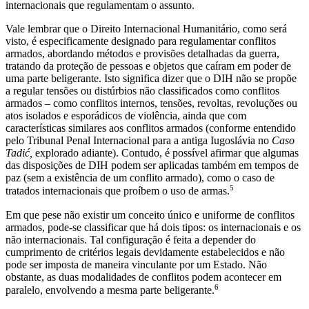
internacionais que regulamentam o assunto.
Vale lembrar que o Direito Internacional Humanitário, como será
visto, é especificamente designado para regulamentar conflitos
armados, abordando métodos e provisões detalhadas da guerra,
tratando da proteção de pessoas e objetos que caíram em poder de
uma parte beligerante. Isto significa dizer que o DIH não se propõe
a regular tensões ou distúrbios não classificados como conflitos
armados – como conflitos internos, tensões, revoltas, revoluções ou
atos isolados e esporádicos de violência, ainda que com
características similares aos conflitos armados (conforme entendido
pelo Tribunal Penal Internacional para a antiga Iugoslávia no
Caso
Tadić,
explorado adiante). Contudo, é possível afirmar que algumas
das disposições de DIH podem ser aplicadas também em tempos de
paz (sem a existência de um conflito armado), como o caso de
5
tratados internacionais que proíbem o uso de armas.
Em que pese não existir um conceito único e uniforme de conflitos
armados, pode-se classificar que há dois tipos: os internacionais e os
não internacionais. Tal configuração é feita a depender do
cumprimento de critérios legais devidamente estabelecidos e não
pode ser imposta de maneira vinculante por um Estado. Não
obstante, as duas modalidades de conflitos podem acontecer em
6
paralelo, envolvendo a mesma parte beligerante.