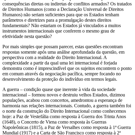
consequências diretas ou indiretas de conflitos armados? Os tratados
de Direitos Humanos (como a Declaração Universal de Direitos
Humanos) não seriam suficientes para que os Estados tenham
parâmetros e diretrizes para a promulgação destes direitos
fundamentais? Não estariam os Estados já vinculados a muitos
instrumentos internacionais que conferem o mesmo grau de
efetividade nesta questão?
Por mais simples que possam parecer, estas questões encontram
respostas somente após uma análise aprofundada da questão, em
perspectiva com a realidade do Direito Internacional. A
complexidade a partir da qual uma lei internacional é forjada
demonstra como é imprescindível que os sujeitos encontrem o ponto
em comum através da negociação pacífica, sempre focando no
desenvolvimento da proteção do indivíduo em termos legais.
A guerra – condição quase que inerente à vida da sociedade
internacional – formou novos e destruiu velhos Estados, dizimou
populações, acabou com concertos, amedrontou a esperança de
harmonia nas relações internacionais. Contudo, a guerra também foi
o norte da construção do Direito Internacional como conhecemos
hoje: a Paz de Vestefália como resposta à Guerra dos Trinta Anos
(1648), o Concerto de Viena como resposta às Guerras
Napoleônicas (1815), a Paz de Versalhes como resposta à 1ª Guerra
Mundial (1917) e a Carta de São Francisco como resposta à 2ª