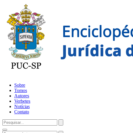
Sobre
Tomos
Autores
Verbetes
Notícias
Contato