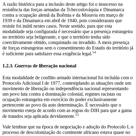
A razão histórica para a inclusão deste artigo foi o insucesso na
resistência das forças armadas da Tchecoslováquia e Dinamarca
contra a ocupação alemã da Boêmia e da Moravia em março de
1939 e da Dinamarca em abril de 1940, pois consideraram que
resistir foi inútil nestes casos. Neste sentido, para que esta
modalidade seja configurada é necessário que a presença estrangeira
no território seja beligerante, e que o território tenha sido
coercitivamente obtido, conquistado ou invadido. A mera presença
de forças estrangeiras sem o consentimento do Estado do território já
14
é suficiente para satisfazer essa exigência legal.
1.2.3. Guerras de liberação nacional
Esta modalidade de conflito armado internacional foi incluída com o
Protocolo Adicional I de 1977, contemplando as situações onde um
movimento de liberação ou independência nacional representando
um povo luta contra a dominação colonial, regimes racistas ou
ocupação estrangeira em exercício do poder exclusivamente
pertencente ao povo da auto determinação. É necessário que o
movimento esteja de acordo com as regras do DIH para que a gama
15
de tratados seja aplicada devidamente.
Vale lembrar que na época de negociação e adoção do Protocolo I, o
processo de descolonização do continente africano estava quase no