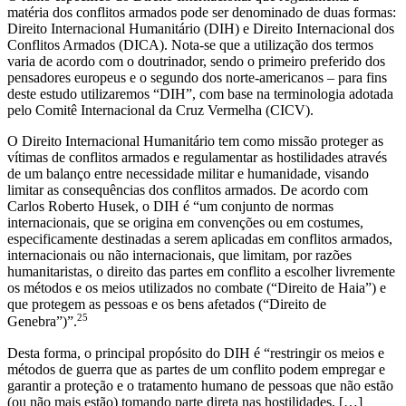
matéria dos conflitos armados pode ser denominado de duas formas:
Direito Internacional Humanitário (DIH) e Direito Internacional dos
Conflitos Armados (DICA). Nota-se que a utilização dos termos
varia de acordo com o doutrinador, sendo o primeiro preferido dos
pensadores europeus e o segundo dos norte-americanos – para fins
deste estudo utilizaremos “DIH”, com base na terminologia adotada
pelo Comitê Internacional da Cruz Vermelha (CICV).
O Direito Internacional Humanitário tem como missão proteger as
vítimas de conflitos armados e regulamentar as hostilidades através
de um balanço entre necessidade militar e humanidade, visando
limitar as consequências dos conflitos armados. De acordo com
Carlos Roberto Husek, o DIH é “um conjunto de normas
internacionais, que se origina em convenções ou em costumes,
especificamente destinadas a serem aplicadas em conflitos armados,
internacionais ou não internacionais, que limitam, por razões
humanitaristas, o direito das partes em conflito a escolher livremente
os métodos e os meios utilizados no combate (“Direito de Haia”) e
que protegem as pessoas e os bens afetados (“Direito de
25
Genebra”)”.
Desta forma, o principal propósito do DIH é “restringir os meios e
métodos de guerra que as partes de um conflito podem empregar e
garantir a proteção e o tratamento humano de pessoas que não estão
(ou não mais estão) tomando parte direta nas hostilidades, […]