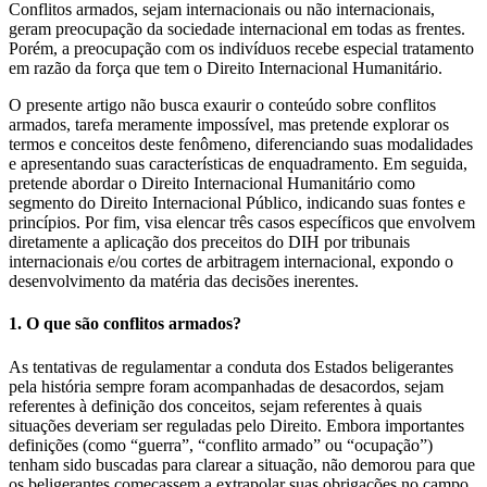
Conflitos armados, sejam internacionais ou não internacionais,
geram preocupação da sociedade internacional em todas as frentes.
Porém, a preocupação com os indivíduos recebe especial tratamento
em razão da força que tem o Direito Internacional Humanitário.
O presente artigo não busca exaurir o conteúdo sobre conflitos
armados, tarefa meramente impossível, mas pretende explorar os
termos e conceitos deste fenômeno, diferenciando suas modalidades
e apresentando suas características de enquadramento. Em seguida,
pretende abordar o Direito Internacional Humanitário como
segmento do Direito Internacional Público, indicando suas fontes e
princípios. Por fim, visa elencar três casos específicos que envolvem
diretamente a aplicação dos preceitos do DIH por tribunais
internacionais e/ou cortes de arbitragem internacional, expondo o
desenvolvimento da matéria das decisões inerentes.
1. O que são conflitos armados?
As tentativas de regulamentar a conduta dos Estados beligerantes
pela história sempre foram acompanhadas de desacordos, sejam
referentes à definição dos conceitos, sejam referentes à quais
situações deveriam ser reguladas pelo Direito. Embora importantes
definições (como “guerra”, “conflito armado” ou “ocupação”)
tenham sido buscadas para clarear a situação, não demorou para que
os beligerantes começassem a extrapolar suas obrigações no campo