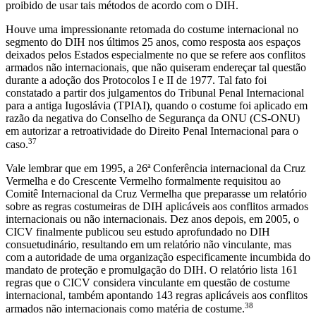
proibido de usar tais métodos de acordo com o DIH.
Houve uma impressionante retomada do costume internacional no
segmento do DIH nos últimos 25 anos, como resposta aos espaços
deixados pelos Estados especialmente no que se refere aos conflitos
armados não internacionais, que não quiseram endereçar tal questão
durante a adoção dos Protocolos I e II de 1977. Tal fato foi
constatado a partir dos julgamentos do Tribunal Penal Internacional
para a antiga Iugoslávia (TPIAI), quando o costume foi aplicado em
razão da negativa do Conselho de Segurança da ONU (CS-ONU)
em autorizar a retroatividade do Direito Penal Internacional para o
37
caso.
Vale lembrar que em 1995, a 26ª Conferência internacional da Cruz
Vermelha e do Crescente Vermelho formalmente requisitou ao
Comitê Internacional da Cruz Vermelha que preparasse um relatório
sobre as regras costumeiras de DIH aplicáveis aos conflitos armados
internacionais ou não internacionais. Dez anos depois, em 2005, o
CICV finalmente publicou seu estudo aprofundado no DIH
consuetudinário, resultando em um relatório não vinculante, mas
com a autoridade de uma organização especificamente incumbida do
mandato de proteção e promulgação do DIH. O relatório lista 161
regras que o CICV considera vinculante em questão de costume
internacional, também apontando 143 regras aplicáveis aos conflitos
38
armados não internacionais como matéria de costume.