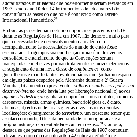
adotar tratados multilaterais que posteriormente seriam revisados em
1907, sendo que 10 dos 14 instrumentos adotados na revisão
constituíram as bases do que hoje é conhecido como Direito
29
Internacional Humanitário.
Embora as partes tenham definido importantes preceitos do DIH
durante as Regulações de Haia em 1907, não demorou muito para
que a necessidade de desenvolvimento da matéria em
acompanhamento às necessidades do mundo de então fosse
escancarada. Logo após sua codificação, uma série de eventos
consolidou o entendimento de que as Convenções seriam
inadequadas e ineficazes por não tratarem destes novos elementos:
a) surgimento de uma nova classe de
combatentes
, como
guerrilheiros e manifestantes revolucionários que ganharam espaço
em alguns países ocupados pela Alemanha durante a 2ª Guerra
Mundial; b) aumento expressivo de
conflitos armados nos países em
desenvolvimento
, onde havia luta por libertação nacional; c) novos
agentes da destruição
ganharam importância nos conflitos, como as
aeronaves, mísseis, armas químicas, bacteriológicas e, é claro,
atômicas; d) eclosão de novas guerras civis nas mais remotas
localizações; e) surgimento do
terrorismo
, um crescente temor que
assolaria o mundo; f) leis da neutralidade foram ignoradas e a
30
própria instituição da neutralidade caiu em desuso.
Contudo,
destaca-se que partes das Regulações de Haia de 1907 continuam
relevantes, como é o caso do artigo 42 sobre a definição de