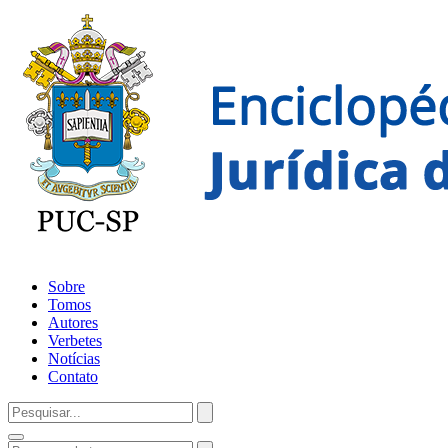
Sobre
Tomos
Autores
Verbetes
Notícias
Contato