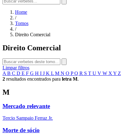
Home
/
Tomos
/
Direito Comercial
Direito Comercial
Limpar filtros
A
B
C
D
E
F
G
H
I
J
K
L
M
N
O
P
Q
R
S
T
U
V
W
X
Y
Z
2
resultados encontrados para
letra M
.
M
Mercado relevante
Tercio Sampaio Ferraz Jr.
Morte de sócio