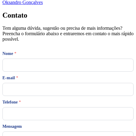
Oksandro Gonçalves
Contato
Tem alguma dúvida, sugestão ou precisa de mais informações?
Preencha o formulário abaixo e entraremos em contato o mais rápido
possível.
E
Nome
*
-
m
a
i
l
E-mail
*
M
e
n
s
Telefone
*
a
g
e
m
*
Mensagem