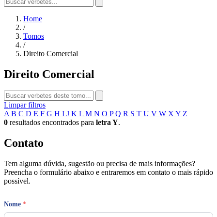
Home
/
Tomos
/
Direito Comercial
Direito Comercial
Limpar filtros
A
B
C
D
E
F
G
H
I
J
K
L
M
N
O
P
Q
R
S
T
U
V
W
X
Y
Z
0
resultados encontrados para
letra Y
.
Contato
Tem alguma dúvida, sugestão ou precisa de mais informações?
Preencha o formulário abaixo e entraremos em contato o mais rápido
possível.
Nome
*