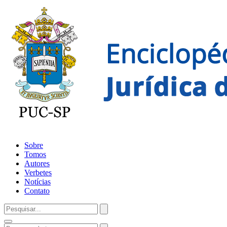
Sobre
Tomos
Autores
Verbetes
Notícias
Contato