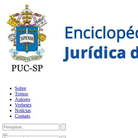
Sobre
Tomos
Autores
Verbetes
Notícias
Contato