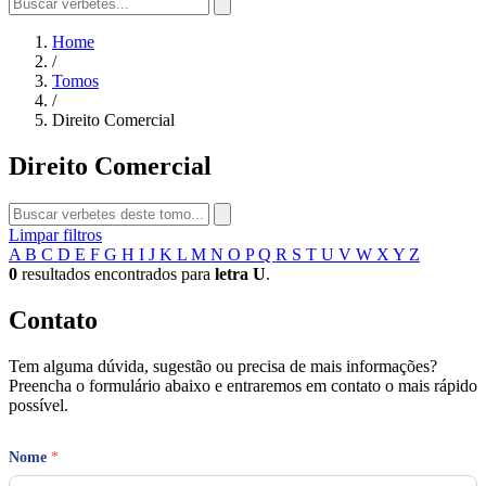
Home
/
Tomos
/
Direito Comercial
Direito Comercial
Limpar filtros
A
B
C
D
E
F
G
H
I
J
K
L
M
N
O
P
Q
R
S
T
U
V
W
X
Y
Z
0
resultados encontrados para
letra U
.
Contato
Tem alguma dúvida, sugestão ou precisa de mais informações?
Preencha o formulário abaixo e entraremos em contato o mais rápido
possível.
Nome
*