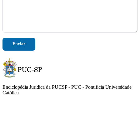
e
*
N
o
m
e
Enviar
Enciclopédia Jurídica da PUCSP - PUC - Pontifícia Universidade
Católica