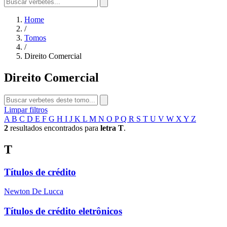
Home
/
Tomos
/
Direito Comercial
Direito Comercial
Limpar filtros
A
B
C
D
E
F
G
H
I
J
K
L
M
N
O
P
Q
R
S
T
U
V
W
X
Y
Z
2
resultados encontrados para
letra T
.
T
Títulos de crédito
Newton De Lucca
Títulos de crédito eletrônicos