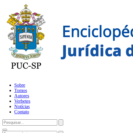
Sobre
Tomos
Autores
Verbetes
Notícias
Contato