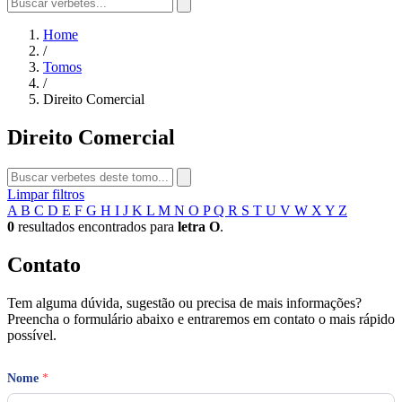
Home
/
Tomos
/
Direito Comercial
Direito Comercial
Limpar filtros
A
B
C
D
E
F
G
H
I
J
K
L
M
N
O
P
Q
R
S
T
U
V
W
X
Y
Z
0
resultados encontrados para
letra O
.
Contato
Tem alguma dúvida, sugestão ou precisa de mais informações?
Preencha o formulário abaixo e entraremos em contato o mais rápido
possível.
T
Nome
*
e