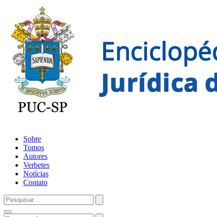
Sobre
Tomos
Autores
Verbetes
Notícias
Contato