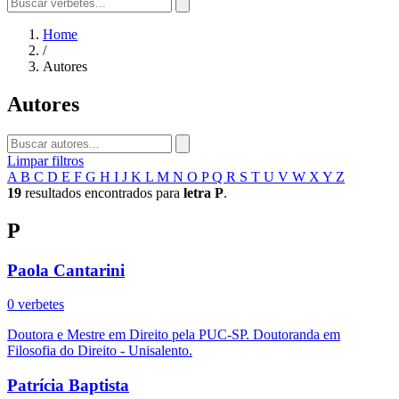
Home
/
Autores
Autores
Limpar filtros
A
B
C
D
E
F
G
H
I
J
K
L
M
N
O
P
Q
R
S
T
U
V
W
X
Y
Z
19
resultados encontrados para
letra P
.
P
Paola Cantarini
0 verbetes
Doutora e Mestre em Direito pela PUC-SP. Doutoranda em
Filosofia do Direito - Unisalento.
Patrícia Baptista