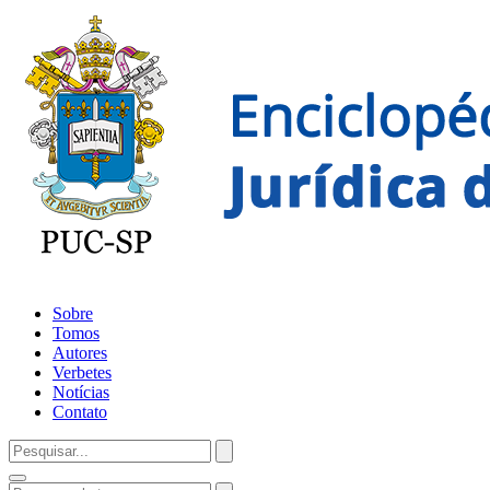
Sobre
Tomos
Autores
Verbetes
Notícias
Contato