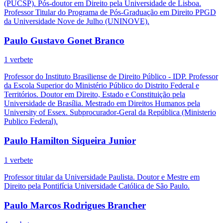
(PUCSP). Pós-doutor em Direito pela Universidade de Lisboa.
Professor Titular do Programa de Pós-Graduação em Direito PPGD
da Universidade Nove de Julho (UNINOVE).
Paulo Gustavo Gonet Branco
1 verbete
Professor do Instituto Brasiliense de Direito Público - IDP. Professor
da Escola Superior do Ministério Público do Distrito Federal e
Territórios. Doutor em Direito, Estado e Constituição pela
Universidade de Brasília. Mestrado em Direitos Humanos pela
University of Essex. Subprocurador-Geral da República (Ministerio
Publico Federal).
Paulo Hamilton Siqueira Junior
1 verbete
Professor titular da Universidade Paulista. Doutor e Mestre em
Direito pela Pontifícia Universidade Católica de São Paulo.
Paulo Marcos Rodrigues Brancher