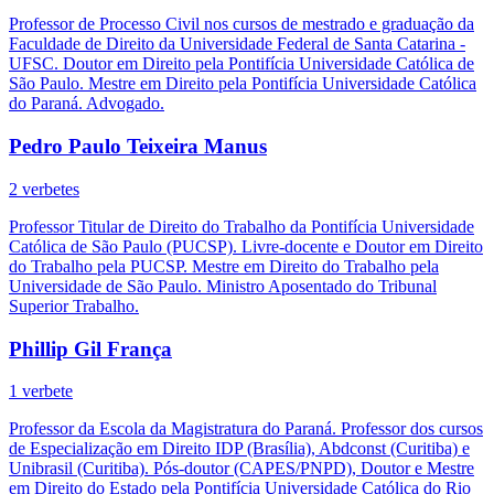
Professor de Processo Civil nos cursos de mestrado e graduação da
Faculdade de Direito da Universidade Federal de Santa Catarina -
UFSC. Doutor em Direito pela Pontifícia Universidade Católica de
São Paulo. Mestre em Direito pela Pontifícia Universidade Católica
do Paraná. Advogado.
Pedro Paulo Teixeira Manus
2 verbetes
Professor Titular de Direito do Trabalho da Pontifícia Universidade
Católica de São Paulo (PUCSP). Livre-docente e Doutor em Direito
do Trabalho pela PUCSP. Mestre em Direito do Trabalho pela
Universidade de São Paulo. Ministro Aposentado do Tribunal
Superior Trabalho.
Phillip Gil França
1 verbete
Professor da Escola da Magistratura do Paraná. Professor dos cursos
de Especialização em Direito IDP (Brasília), Abdconst (Curitiba) e
Unibrasil (Curitiba). Pós-doutor (CAPES/PNPD), Doutor e Mestre
em Direito do Estado pela Pontifícia Universidade Católica do Rio