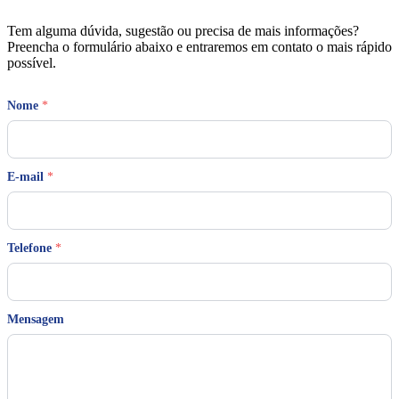
Tem alguma dúvida, sugestão ou precisa de mais informações?
Preencha o formulário abaixo e entraremos em contato o mais rápido
possível.
E
Nome
*
-
m
a
i
l
E-mail
*
N
o
m
e
Telefone
*
T
e
l
e
f
Mensagem
o
n
e