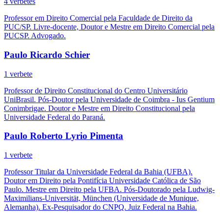
4 verbetes
Professor em Direito Comercial pela Faculdade de Direito da
PUC/SP. Livre-docente, Doutor e Mestre em Direito Comercial pela
PUCSP. Advogado.
Paulo Ricardo Schier
1 verbete
Professor de Direito Constitucional do Centro Universitário
UniBrasil. Pós-Doutor pela Universidade de Coimbra - Ius Gentium
Conimbrigae. Doutor e Mestre em Direito Constitucional pela
Universidade Federal do Paraná.
Paulo Roberto Lyrio Pimenta
1 verbete
Professor Titular da Universidade Federal da Bahia (UFBA).
Doutor em Direito pela Pontifícia Universidade Católica de São
Paulo. Mestre em Direito pela UFBA. Pós-Doutorado pela Ludwig-
Maximilians-Universität, München (Universidade de Munique,
Alemanha). Ex-Pesquisador do CNPQ. Juiz Federal na Bahia.