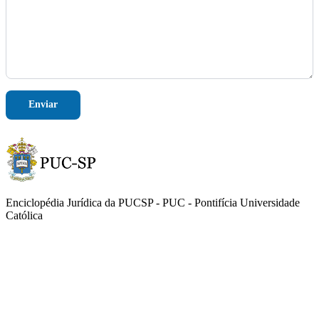
M
e
n
s
a
g
e
m
Enviar
Enciclopédia Jurídica da PUCSP - PUC - Pontifícia Universidade
Católica