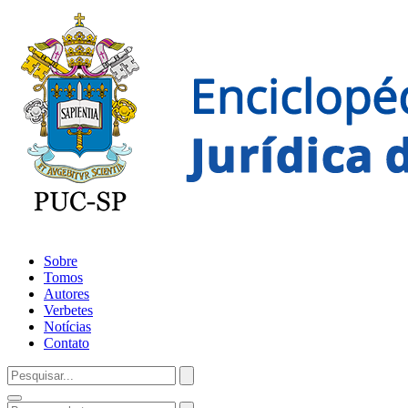
Sobre
Tomos
Autores
Verbetes
Notícias
Contato