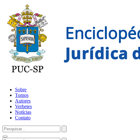
Sobre
Tomos
Autores
Verbetes
Notícias
Contato