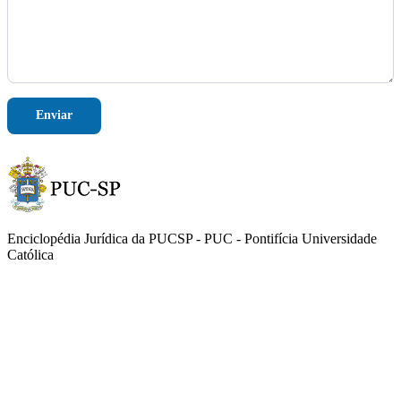
m
e
N
o
m
e
Enviar
Enciclopédia Jurídica da PUCSP - PUC - Pontifícia Universidade
Católica