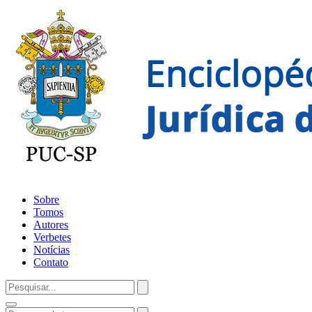
Sobre
Tomos
Autores
Verbetes
Notícias
Contato