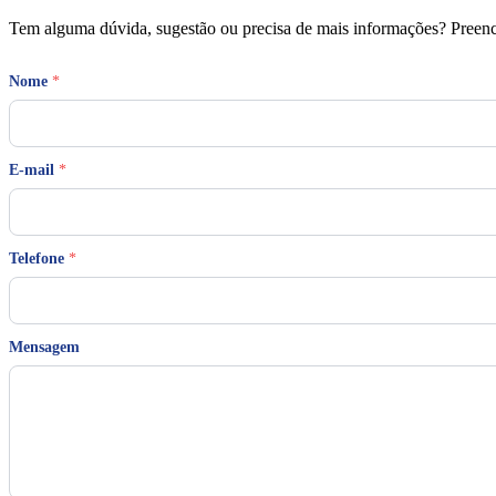
Tem alguma dúvida, sugestão ou precisa de mais informações? Preench
Nome
*
T
E-mail
*
e
l
e
f
o
Telefone
*
n
e
M
e
Mensagem
n
s
a
g
e
m
M
e