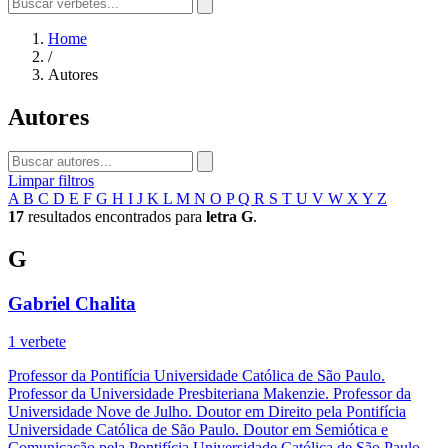
Home
/
Autores
Autores
Limpar filtros
A
B
C
D
E
F
G
H
I
J
K
L
M
N
O
P
Q
R
S
T
U
V
W
X
Y
Z
17
resultados encontrados para
letra G
.
G
Gabriel Chalita
1 verbete
Professor da Pontifícia Universidade Católica de São Paulo.
Professor da Universidade Presbiteriana Makenzie. Professor da
Universidade Nove de Julho. Doutor em Direito pela Pontifícia
Universidade Católica de São Paulo. Doutor em Semiótica e
Comunicação pela Pontifícia Universidade Católica de São Paulo.