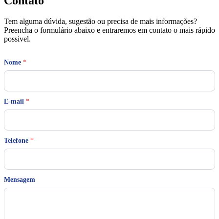
Contato
Tem alguma dúvida, sugestão ou precisa de mais informações?
Preencha o formulário abaixo e entraremos em contato o mais rápido
possível.
*
Nome
*
*
T
e
l
e
E-mail
*
f
o
n
e
Telefone
*
Mensagem