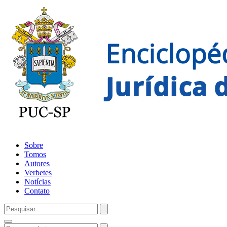
Sobre
Tomos
Autores
Verbetes
Notícias
Contato