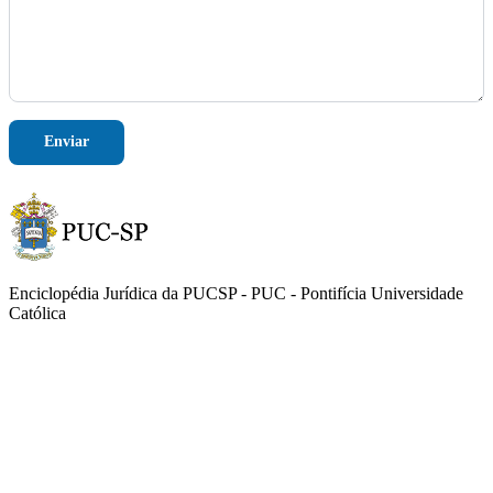
f
o
n
e
Enviar
Enciclopédia Jurídica da PUCSP - PUC - Pontifícia Universidade
Católica