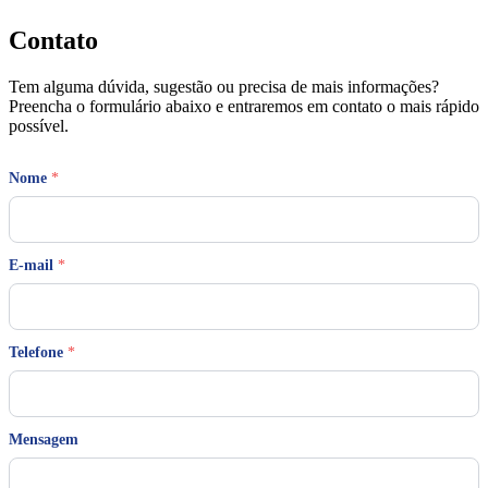
Contato
Tem alguma dúvida, sugestão ou precisa de mais informações?
Preencha o formulário abaixo e entraremos em contato o mais rápido
possível.
E
Nome
*
-
m
a
i
l
E-mail
*
T
e
l
e
Telefone
*
f
o
n
e
T
Mensagem
e
l
e