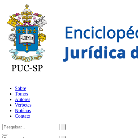
Sobre
Tomos
Autores
Verbetes
Notícias
Contato