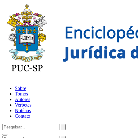
Sobre
Tomos
Autores
Verbetes
Notícias
Contato