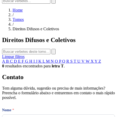
Home
/
Tomos
/
Direitos Difusos e Coletivos
Direitos Difusos e Coletivos
Limpar filtros
A
B
C
D
E
F
G
H
I
J
K
L
M
N
O
P
Q
R
S
T
U
V
W
X
Y
Z
0
resultados encontrados para
letra T
.
Contato
Tem alguma dúvida, sugestão ou precisa de mais informações?
Preencha o formulário abaixo e entraremos em contato o mais rápido
possível.
T
Nome
*
e