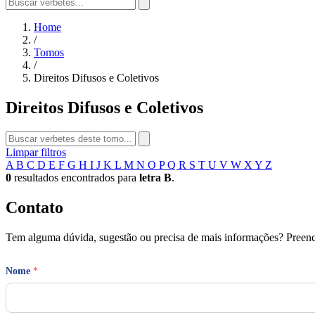
Home
/
Tomos
/
Direitos Difusos e Coletivos
Direitos Difusos e Coletivos
Limpar filtros
A
B
C
D
E
F
G
H
I
J
K
L
M
N
O
P
Q
R
S
T
U
V
W
X
Y
Z
0
resultados encontrados para
letra B
.
Contato
Tem alguma dúvida, sugestão ou precisa de mais informações? Preench
Nome
*