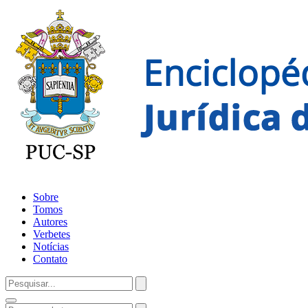
Sobre
Tomos
Autores
Verbetes
Notícias
Contato