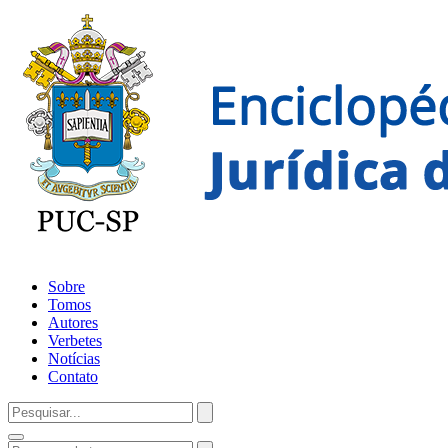
Sobre
Tomos
Autores
Verbetes
Notícias
Contato