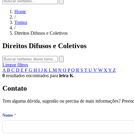
Home
/
Tomos
/
Direitos Difusos e Coletivos
Direitos Difusos e Coletivos
Limpar filtros
A
B
C
D
E
F
G
H
I
J
K
L
M
N
O
P
Q
R
S
T
U
V
W
X
Y
Z
0
resultados encontrados para
letra K
.
Contato
Tem alguma dúvida, sugestão ou precisa de mais informações? Preench
Nome
*