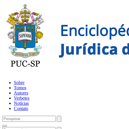
Sobre
Tomos
Autores
Verbetes
Notícias
Contato