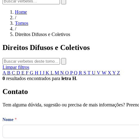
Home
/
Tomos
/
Direitos Difusos e Coletivos
Direitos Difusos e Coletivos
Limpar filtros
A
B
C
D
E
F
G
H
I
J
K
L
M
N
O
P
Q
R
S
T
U
V
W
X
Y
Z
0
resultados encontrados para
letra H
.
Contato
Tem alguma dúvida, sugestão ou precisa de mais informações? Preench
M
Nome
*
e
n
s
a