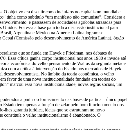
. O objetivo era discutir como inclui-los no capitalismo mundial e
ico” tinha como subtítulo “um manifesto não comunista”. Considera a
senvolvimento, e passassem de sociedades agrícolas atrasadas para
 Unidos. Foi essa a base para toda a discussão institucional para
 Brasil, Argentina e México na América Latina logram se
como Cepal (Comissão pelo desenvolvimento da América Latina), órgão
liberalismo que se funda em Hayek e Friedman, nos debates da
. Essa crítica ganha corpo institucional nos anos 1980 e invade até
a a teoria econômica do velho pensamento de Walras da segunda metade
niza com a crítica à intervenção do Estado nos mercados de Hayek
egal desenvolvimentista. No âmbito da teoria econômica, o velho
em favor de uma nova institucionalidade fundada em teorias do
on” marcou essa nova institucionalidade, novas regras sociais, um
oderados a partir do fornecimento das bases de partida – único papel
l o Estado tem apenas a função de zelar pelo bom funcionamento dos
o-lhes garantia jurídica, ideias que se estruturam no novo
e constituía o velho institucionalismo é abandonado. O