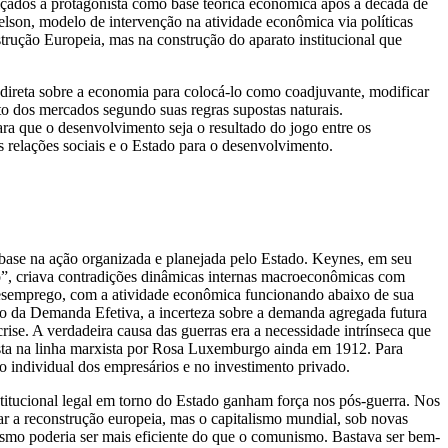
alçados a protagonista como base teórica econômica após a década de
son, modelo de intervenção na atividade econômica via políticas
rução Europeia, mas na construção do aparato institucional que
direta sobre a economia para colocá-lo como coadjuvante, modificar
nto dos mercados segundo suas regras supostas naturais.
para que o desenvolvimento seja o resultado do jogo entre os
s relações sociais e o Estado para o desenvolvimento.
ase na ação organizada e planejada pelo Estado. Keynes, em seu
do”, criava contradições dinâmicas internas macroeconômicas com
 desemprego, com a atividade econômica funcionando abaixo de sua
ão da Demanda Efetiva, a incerteza sobre a demanda agregada futura
ise. A verdadeira causa das guerras era a necessidade intrínseca que
osta na linha marxista por Rosa Luxemburgo ainda em 1912. Para
 individual dos empresários e no investimento privado.
titucional legal em torno do Estado ganham força nos pós-guerra. Nos
r a reconstrução europeia, mas o capitalismo mundial, sob novas
ismo poderia ser mais eficiente do que o comunismo. Bastava ser bem-