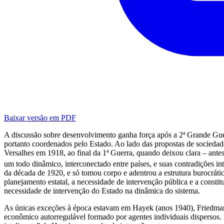
Baixar versão em PDF
A discussão sobre desenvolvimento ganha força após a 2ª Grande Guerr
portanto coordenados pelo Estado. Ao lado das propostas de socieda
Versalhes em 1918, ao final da 1ª Guerra, quando deixou clara – ante
um todo dinâmico, interconectado entre países, e suas contradições i
da década de 1920, e só tomou corpo e adentrou a estrutura burocrática
planejamento estatal, a necessidade de intervenção pública e a consti
necessidade de intervenção do Estado na dinâmica do sistema.
As únicas exceções à época estavam em Hayek (anos 1940), Friedman (
econômico autorregulável formado por agentes individuais dispersos