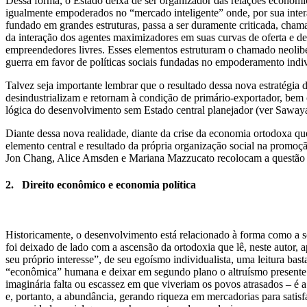
Dessa forma, o Estado deixa de ser organizador das relações econômi
igualmente empoderados no “mercado inteligente” onde, por sua inte
fundado em grandes estruturas, passa a ser duramente criticada, cham
da interação dos agentes maximizadores em suas curvas de oferta e
empreendedores livres. Esses elementos estruturam o chamado neolib
guerra em favor de políticas sociais fundadas no empoderamento indi
Talvez seja importante lembrar que o resultado dessa nova estratégia
desindustrializam e retornam à condição de primário-exportador, bem
lógica do desenvolvimento sem Estado central planejador (ver Sawaya
Diante dessa nova realidade, diante da crise da economia ortodoxa que
elemento central e resultado da própria organização social na promo
Jon Chang, Alice Amsden e Mariana Mazzucato recolocam a questão ao
2. Direito econômico e economia política
Historicamente, o desenvolvimento está relacionado à forma como a so
foi deixado de lado com a ascensão da ortodoxia que lê, neste autor,
seu próprio interesse”, de seu egoísmo individualista, uma leitura bas
“econômica” humana e deixar em segundo plano o altruísmo presente e
imaginária falta ou escassez em que viveriam os povos atrasados – é a 
e, portanto, a abundância, gerando riqueza em mercadorias para satisf