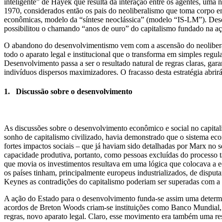
inteligente” de Hayek que resulta da interação entre os agentes, uma
1970, considerados então os pais do neoliberalismo que toma corpo 
econômicas, modelo da “síntese neoclássica” (modelo “IS-LM”). Desco
possibilitou o chamando “anos de ouro” do capitalismo fundado na açã
O abandono do desenvolvimentismo vem com a ascensão do neoliberalis
todo o aparato legal e institucional que o transforma em simples regul
Desenvolvimento passa a ser o resultado natural de regras claras, gara
indivíduos dispersos maximizadores. O fracasso desta estratégia abrir
1. Discussão sobre o desenvolvimento
As discussões sobre o desenvolvimento econômico e social no capita
sonho de capitalismo civilizado, havia demonstrado que o sistema eco
fortes impactos sociais – que já haviam sido detalhadas por Marx no
capacidade produtiva, portanto, como pessoas excluídas do processo 
que movia os investimentos resultava em uma lógica que colocava a ec
os países tinham, principalmente europeus industrializados, de disp
Keynes as contradições do capitalismo poderiam ser superadas com a 
A ação do Estado para o desenvolvimento funda-se assim uma determin
acordos de Breton Woods criam-se instituições como Banco Mundial, 
regras, novo aparato legal. Claro, esse movimento era também uma re