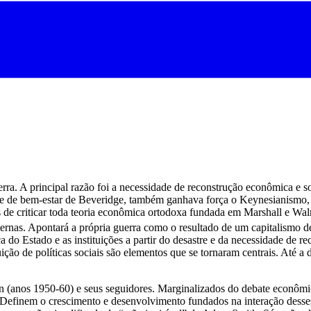
a. A principal razão foi a necessidade de reconstrução econômica e so
de de bem-estar de Beveridge, também ganhava força o Keynesianismo, 
s de criticar toda teoria econômica ortodoxa fundada em Marshall e Wal
nternas. Apontará a própria guerra como o resultado de um capitalismo
 do Estado e as instituições a partir do desastre e da necessidade de r
tuição de políticas sociais são elementos que se tornaram centrais. Até
anos 1950-60) e seus seguidores. Marginalizados do debate econômico 
. Definem o crescimento e desenvolvimento fundados na interação dess