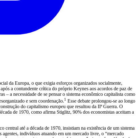
cial da Europa, o que exigia esforços organizados socialmente,
após a contundente crítica do próprio Keynes aos acordos de paz de
ras – a necessidade de se pensar o sistema econômico capitalista como
1
 desorganizado e sem coordenação.
Esse debate prolongou-se ao longo
econstrução do capitalismo europeu que resultou da IIª Guerra. O
 a década de 1970, como afirma Stiglitz, 90% dos economistas aceitam a
central até a década de 1970, insistiam na existência de um sistema
es agentes, indivíduos atuando em um mercado livre, o “mercado