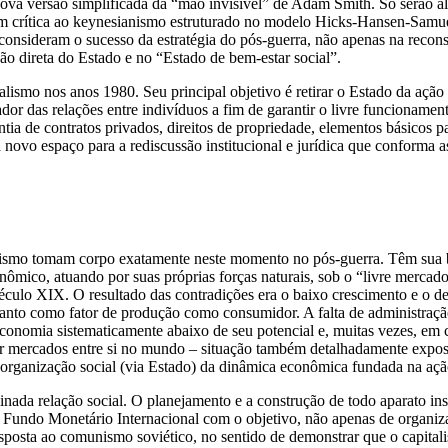
 nova versão simplificada da “mão invisível” de Adam Smith. Só serão 
em crítica ao keynesianismo estruturado no modelo Hicks-Hansen-Samuel
nsideram o sucesso da estratégia do pós-guerra, não apenas na reconst
o direta do Estado e no “Estado de bem-estar social”.
mo nos anos 1980. Seu principal objetivo é retirar o Estado da ação 
ador das relações entre indivíduos a fim de garantir o livre funcioname
ntia de contratos privados, direitos de propriedade, elementos básicos 
á novo espaço para a rediscussão institucional e jurídica que conforma a
lismo tomam corpo exatamente neste momento no pós-guerra. Têm sua b
nômico, atuando por suas próprias forças naturais, sob o “livre merca
 século XIX. O resultado das contradições era o baixo crescimento e o
tanto como fator de produção como consumidor. A falta de administraç
onomia sistematicamente abaixo de seu potencial e, muitas vezes, em cr
utar mercados entre si no mundo – situação também detalhadamente exp
organização social (via Estado) da dinâmica econômica fundada na ação
ada relação social. O planejamento e a construção de todo aparato ins
Fundo Monetário Internacional com o objetivo, não apenas de organiza
sposta ao comunismo soviético, no sentido de demonstrar que o capital