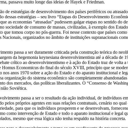
forma, passava muito longe das ideias de Hayek e Friedman.
o de estratégias de desenvolvimento dos países periféricos ou atrasados
ução dessas estratégias – seu livro “Etapas do Desenvolvimento Econôm
 que as economias “atrasadas” pudessem galgar etapas no sentido do de
como sociedade de consumo de massas, civilizadas, à exemplo dos Estados
ento que tomou corpo no pós-guerra. Foi nesse contexto que países como
stados Nacionais, organizados no âmbito de instituições supranacionais 
vimento passa a ser duramente criticada pela construção teórica do neo
rgem da hegemonia keynesiana desenvolvimentista até a década de 1970
 debate crítico ao desenvolvimentismo e à ação do Estado traz de volt
e Homus Economicus do final do século XVIII, princípio que se moder
ico nos anos 1970 sobre a ação do Estado e do aparato institucional e l
s na organização do sistema econômico são completamente abandonadas 
 dos mercados, das políticas liberalizantes. O “Consenso de Washingt
nião Soviética.
lvimento passa a ser o resultado da ação individual, de indivíduos emp
 pelos próprios agentes em suas relações contratuais, cenário no qua
opriedade, para que os indivíduos prosperem e se desenvolvam, fornecend
o como intervenção de Estado e todo o aparato institucional e legal qu
olados, mesmo que essa lógica não tenha respaldo na história concreta.