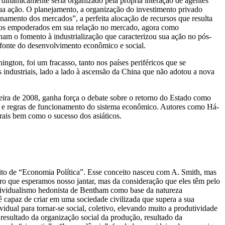
dinamicamente seria organizado pela própria interação de agentes
a ação. O planejamento, a organização do investimento privado
namento dos mercados”, a perfeita alocação de recursos que resulta
duos empoderados em sua relação no mercado, agora como
m o fomento à industrialização que caracterizou sua ação no pós-
 fonte do desenvolvimento econômico e social.
gton, foi um fracasso, tanto nos países periféricos que se
industriais, lado a lado à ascensão da China que não adotou a nova
nceira de 2008, ganha força o debate sobre o retorno do Estado como
ões e regras de funcionamento do sistema econômico. Autores como Há-
ais bem como o sucesso dos asiáticos.
eito de “Economia Política”. Esse conceito nasceu com A. Smith, mas
iro que esperamos nosso jantar, mas da consideração que eles têm pelo
o individualismo hedonista de Bentham como base da natureza
 capaz de criar em uma sociedade civilizada que supera a sua
vidual para tornar-se social, coletivo, elevando muito a produtividade
 resultado da organização social da produção, resultado da