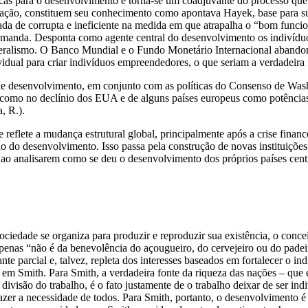
cas para o desenvolvimento e torna-se um coadjuvante do processo que 
ração, constituem seu conhecimento como apontava Hayek, base para su
ada de corrupta e ineficiente na medida em que atrapalha o “bom funcio
 demanda. Desponta como agente central do desenvolvimento os indiví
eralismo. O Banco Mundial e o Fundo Monetário Internacional abandona
vidual para criar indivíduos empreendedores, o que seriam a verdadeira
 de desenvolvimento, em conjunto com as políticas do Consenso de Washin
 como no declínio dos EUA e de alguns países europeus como potências 
, R.).
 reflete a mudança estrutural global, principalmente após a crise fina
ção do desenvolvimento. Isso passa pela construção de novas instituiç
 analisarem como se deu o desenvolvimento dos próprios países centr
ciedade se organiza para produzir e reproduzir sua existência, o conc
 apenas “não é da benevolência do açougueiro, do cervejeiro ou do pade
tante parcial e, talvez, repleta dos interesses baseados em fortalecer 
m Smith. Para Smith, a verdadeira fonte da riqueza das nações – que é
divisão do trabalho, é o fato justamente de o trabalho deixar de ser indi
azer a necessidade de todos. Para Smith, portanto, o desenvolvimento é