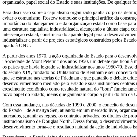
organizado, papel social do Estado e suas instituições. De qualquer 
Essa discussão sobre o capitalismo organizado ganha corpo na definiçã
evitar o comunismo. Rostow tornou-se o principal artífice da constr
importância do planejamento e da organização estatal como base para
uma estrutura capitalista industrializada, alcançando a última etapa 
intervenção estatal, construção do aparato legal para o desenvolvim
industrializar a partir de projetos estratégicos construídos pelos E
ligado à ONU.
A partir dos anos 1970, a ação organizada do Estado para o desenvol
“Sociedade de Mont Pelerin” dos anos 1950, um debate que ficou à ma
os países que havia logrado se industrializar nos anos 1950-70. Esse
do século XIX, fundado no Utilitarismo de Bentham e seu conceito d
que se estrutura nas teorias de Friedman e que pautarão o debate crít
desenvolvimentismo mediado pelo Estado e suas instituições centrai
crescimento econômico como resultado natural do “bom” funcionamento
novo papel do Estado, ideias que ganharam corpo a partir do fim da U
Com essa mudança, nas décadas de 1990 e 2000, o conceito de desenvo
do Estado – de Amartya Sen, atuando em um mercado livre, organizado
mercados, garantir as regras, os contratos privados, os direitos de pr
institucionalismo de Douglas North. Dessa forma, o desenvolvimentism
desenvolvimento torna-se o resultado natural da ação de indivíduos is