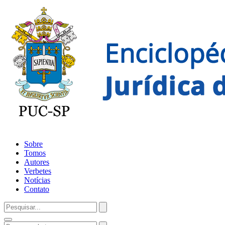
Sobre
Tomos
Autores
Verbetes
Notícias
Contato