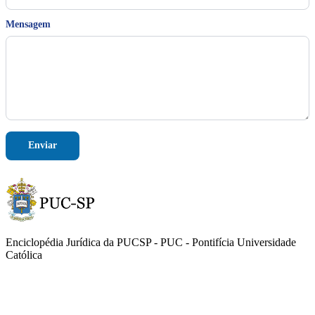
i
l
Mensagem
E
-
m
a
i
l
E
-
m
a
Enviar
i
l
Enciclopédia Jurídica da PUCSP - PUC - Pontifícia Universidade
Católica