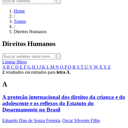
Home
/
Tomos
/
Direitos Humanos
Direitos Humanos
Limpar filtros
A
B
C
D
E
F
G
H
I
J
K
L
M
N
O
P
Q
R
S
T
U
V
W
X
Y
Z
2
resultados encontrados para
letra A
.
A
A proteção internacional dos direitos da criança e do
adolescente e os reflexos do Estatuto do
Desarmamento no Brasil
Eduardo Dias de Souza Ferreira
,
Oscar Silvestre Filho