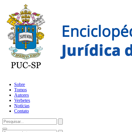
Sobre
Tomos
Autores
Verbetes
Notícias
Contato