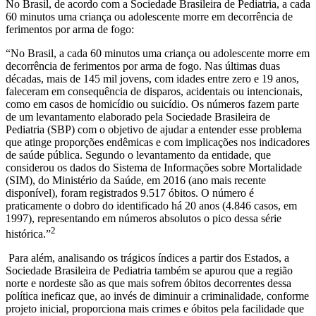
No Brasil, de acordo com a Sociedade Brasileira de Pediatria, a cada
60 minutos uma criança ou adolescente morre em decorrência de
ferimentos por arma de fogo:
“No Brasil, a cada 60 minutos uma criança ou adolescente morre em
decorrência de ferimentos por arma de fogo. Nas últimas duas
décadas, mais de 145 mil jovens, com idades entre zero e 19 anos,
faleceram em consequência de disparos, acidentais ou intencionais,
como em casos de homicídio ou suicídio. Os números fazem parte
de um levantamento elaborado pela Sociedade Brasileira de
Pediatria (SBP) com o objetivo de ajudar a entender esse problema
que atinge proporções endêmicas e com implicações nos indicadores
de saúde pública. Segundo o levantamento da entidade, que
considerou os dados do Sistema de Informações sobre Mortalidade
(SIM), do Ministério da Saúde, em 2016 (ano mais recente
disponível), foram registrados 9.517 óbitos. O número é
praticamente o dobro do identificado há 20 anos (4.846 casos, em
1997), representando em números absolutos o pico dessa série
2
histórica.”
Para além, analisando os trágicos índices a partir dos Estados, a
Sociedade Brasileira de Pediatria também se apurou que a região
norte e nordeste são as que mais sofrem óbitos decorrentes dessa
política ineficaz que, ao invés de diminuir a criminalidade, conforme
projeto inicial, proporciona mais crimes e óbitos pela facilidade que