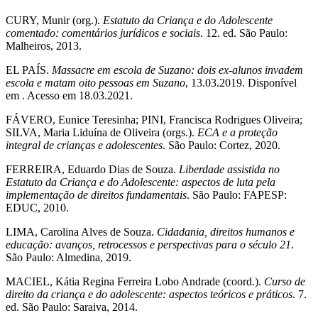
CURY, Munir (org.).
Estatuto da Criança e do Adolescente
comentado: comentários jurídicos e sociais
. 12. ed. São Paulo:
Malheiros, 2013.
EL PAÍS.
Massacre em escola de Suzano: dois ex-alunos invadem
escola e matam oito pessoas em Suzano
, 13.03.2019. Disponível
em . Acesso em 18.03.2021.
FÁVERO, Eunice Teresinha; PINI, Francisca Rodrigues Oliveira;
SILVA, Maria Liduína de Oliveira (orgs.).
ECA e a proteção
integral de crianças e adolescentes
. São Paulo: Cortez, 2020.
FERREIRA, Eduardo Dias de Souza.
Liberdade assistida no
Estatuto da Criança e do Adolescente: aspectos de luta pela
implementação de direitos fundamentais
. São Paulo: FAPESP:
EDUC, 2010.
LIMA, Carolina Alves de Souza.
Cidadania, direitos humanos e
educação: avanços, retrocessos e perspectivas para o século 21
.
São Paulo: Almedina, 2019.
MACIEL, Kátia Regina Ferreira Lobo Andrade (coord.).
Curso de
direito da criança e do adolescente: aspectos teóricos e práticos
. 7.
ed. São Paulo: Saraiva, 2014.