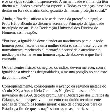
e os serviços sociais indispensáveis. A maternidade e a infância têm
direito a cuidados e assistência especiais. Todas as crianças, nascidas
dentro ou fora do matrimônio, gozarão da mesma proteção social.”
Ainda, a fim de justificar a base da teoria da proteção integral, o
Prof. Hélio Bicudo ao discorrer acerca do Princípio da Igualdade
insculpido no art. 1º da Declaração Universal dos Direitos do
Homem, assim expõe:
“Por isso, a igualdade deve atender ao nascimento para que todo
homem possa nascer de uma mulher sadia e, assim, desenvolver-se
normalmente, recebendo alimentação necessária e atendimento
médico para tornar-se um homem capaz de absorver o que lhe é
ensinado.
Os deficientes físicos, os negros, os índios, devem merecer, com a
igualdade a nivelar as desigualdades, a mesma posição no contexto
1
da comunidade.”
Consequentemente, considerando o avanço da segunda metade do
século XX, a Assembleia Geral das Nações Unidas, em 20 de
novembro de 1959, decidiu promulgar a Declaração dos Direitos da
Criança, sendo respectivo documento constituído tecnicamente
apenas de princípios (cunho moral) e não de obrigações para os
Estados, a fim de que as nações tomassem as diretrizes ali