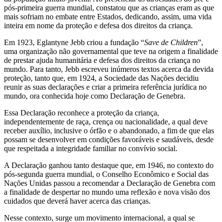
pós-primeira guerra mundial, constatou que as crianças eram as que
mais sofriam no embate entre Estados, dedicando, assim, uma vida
inteira em nome da proteção e defesa dos direitos da criança.
Em 1923, Eglantyne Jebb criou a fundação “
Save de Children
”,
uma organização não governamental que teve na origem a finalidade
de prestar ajuda humanitária e defesa dos direitos da criança no
mundo. Para tanto, Jebb escreveu inúmeros textos acerca da devida
proteção, tanto que, em 1924, a Sociedade das Nações decidiu
reunir as suas declarações e criar a primeira referência jurídica no
mundo, ora conhecida hoje como Declaração de Genebra.
Essa Declaração reconhece a proteção da criança,
independentemente de raça, crença ou nacionalidade, a qual deve
receber auxílio, inclusive o órfão e o abandonado, a fim de que elas
possam se desenvolver em condições favoráveis e saudáveis, desde
que respeitada a integridade familiar no convívio social.
A Declaração ganhou tanto destaque que, em 1946, no contexto do
pós-segunda guerra mundial, o Conselho Econômico e Social das
Nações Unidas passou a recomendar a Declaração de Genebra com
a finalidade de despertar no mundo uma reflexão e nova visão dos
cuidados que deverá haver acerca das crianças.
Nesse contexto, surge um movimento internacional, a qual se