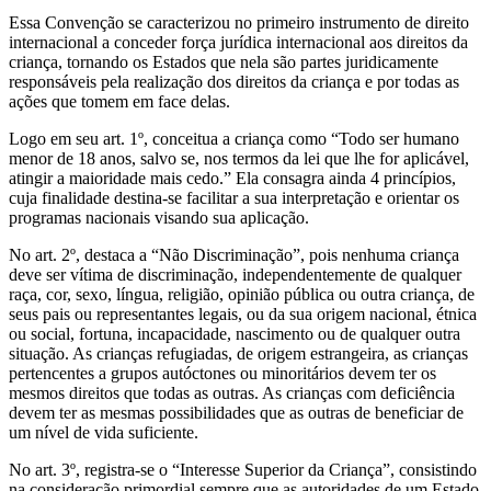
Essa Convenção se caracterizou no primeiro instrumento de direito
internacional a conceder força jurídica internacional aos direitos da
criança, tornando os Estados que nela são partes juridicamente
responsáveis pela realização dos direitos da criança e por todas as
ações que tomem em face delas.
Logo em seu art. 1º, conceitua a criança como “Todo ser humano
menor de 18 anos, salvo se, nos termos da lei que lhe for aplicável,
atingir a maioridade mais cedo.” Ela consagra ainda 4 princípios,
cuja finalidade destina-se facilitar a sua interpretação e orientar os
programas nacionais visando sua aplicação.
No art. 2º, destaca a “Não Discriminação”, pois nenhuma criança
deve ser vítima de discriminação, independentemente de qualquer
raça, cor, sexo, língua, religião, opinião pública ou outra criança, de
seus pais ou representantes legais, ou da sua origem nacional, étnica
ou social, fortuna, incapacidade, nascimento ou de qualquer outra
situação. As crianças refugiadas, de origem estrangeira, as crianças
pertencentes a grupos autóctones ou minoritários devem ter os
mesmos direitos que todas as outras. As crianças com deficiência
devem ter as mesmas possibilidades que as outras de beneficiar de
um nível de vida suficiente.
No art. 3º, registra-se o “Interesse Superior da Criança”, consistindo
na consideração primordial sempre que as autoridades de um Estado