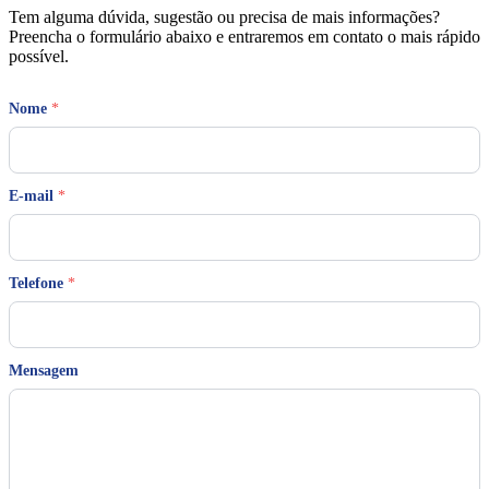
Tem alguma dúvida, sugestão ou precisa de mais informações?
Preencha o formulário abaixo e entraremos em contato o mais rápido
possível.
Nome
*
E-mail
*
*
Telefone
*
*
N
o
m
e
Mensagem