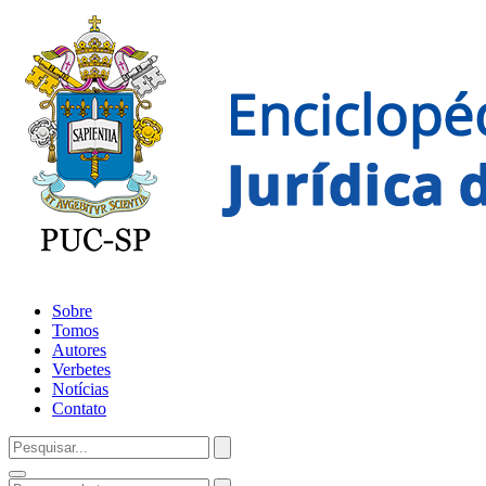
Sobre
Tomos
Autores
Verbetes
Notícias
Contato