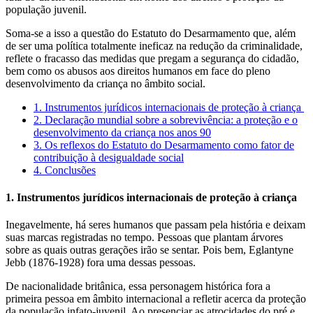
população juvenil.
Soma-se a isso a questão do Estatuto do Desarmamento que, além
de ser uma política totalmente ineficaz na redução da criminalidade,
reflete o fracasso das medidas que pregam a segurança do cidadão,
bem como os abusos aos direitos humanos em face do pleno
desenvolvimento da criança no âmbito social.
1. Instrumentos jurídicos internacionais de proteção à criança
2. Declaração mundial sobre a sobrevivência: a proteção e o
desenvolvimento da criança nos anos 90
3. Os reflexos do Estatuto do Desarmamento como fator de
contribuição à desigualdade social
4. Conclusões
1. Instrumentos jurídicos internacionais de proteção à criança
Inegavelmente, há seres humanos que passam pela história e deixam
suas marcas registradas no tempo. Pessoas que plantam árvores
sobre as quais outras gerações irão se sentar. Pois bem, Eglantyne
Jebb (1876-1928) fora uma dessas pessoas.
De nacionalidade britânica, essa personagem histórica fora a
primeira pessoa em âmbito internacional a refletir acerca da proteção
da população infato-juvenil. Ao presenciar as atrocidades do pré e