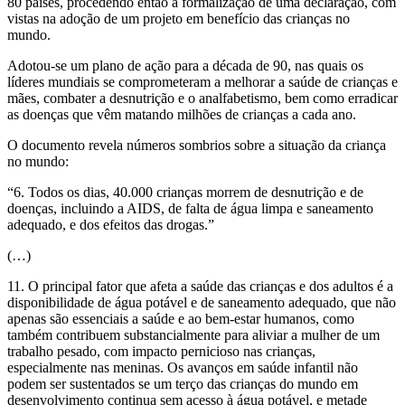
80 países, procedendo então a formalização de uma declaração, com
vistas na adoção de um projeto em benefício das crianças no
mundo.
Adotou-se um plano de ação para a década de 90, nas quais os
líderes mundiais se comprometeram a melhorar a saúde de crianças e
mães, combater a desnutrição e o analfabetismo, bem como erradicar
as doenças que vêm matando milhões de crianças a cada ano.
O documento revela números sombrios sobre a situação da criança
no mundo:
“6. Todos os dias, 40.000 crianças morrem de desnutrição e de
doenças, incluindo a AIDS, de falta de água limpa e saneamento
adequado, e dos efeitos das drogas.”
(…)
11. O principal fator que afeta a saúde das crianças e dos adultos é a
disponibilidade de água potável e de saneamento adequado, que não
apenas são essenciais a saúde e ao bem-estar humanos, como
também contribuem substancialmente para aliviar a mulher de um
trabalho pesado, com impacto pernicioso nas crianças,
especialmente nas meninas. Os avanços em saúde infantil não
podem ser sustentados se um terço das crianças do mundo em
desenvolvimento continua sem acesso à água potável, e metade