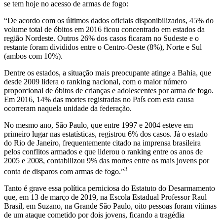
se tem hoje no acesso de armas de fogo:
“De acordo com os últimos dados oficiais disponibilizados, 45% do
volume total de óbitos em 2016 ficou concentrado em estados da
região Nordeste. Outros 26% dos casos ficaram no Sudeste e o
restante foram divididos entre o Centro-Oeste (8%), Norte e Sul
(ambos com 10%).
Dentre os estados, a situação mais preocupante atinge a Bahia, que
desde 2009 lidera o ranking nacional, com o maior número
proporcional de óbitos de crianças e adolescentes por arma de fogo.
Em 2016, 14% das mortes registradas no País com esta causa
ocorreram naquela unidade da federação.
No mesmo ano, São Paulo, que entre 1997 e 2004 esteve em
primeiro lugar nas estatísticas, registrou 6% dos casos. Já o estado
do Rio de Janeiro, frequentemente citado na imprensa brasileira
pelos conflitos armados e que liderou o ranking entre os anos de
2005 e 2008, contabilizou 9% das mortes entre os mais jovens por
3
conta de disparos com armas de fogo.”
Tanto é grave essa política perniciosa do Estatuto do Desarmamento
que, em 13 de março de 2019, na Escola Estadual Professor Raul
Brasil, em Suzano, na Grande São Paulo, oito pessoas foram vítimas
de um ataque cometido por dois jovens, ficando a tragédia