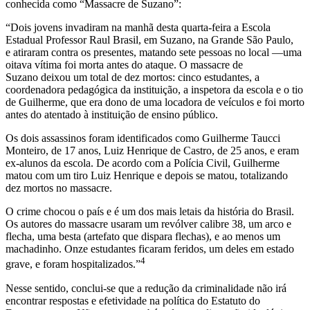
conhecida como “Massacre de Suzano”:
“Dois jovens invadiram na manhã desta quarta-feira a Escola
Estadual Professor Raul Brasil, em Suzano, na Grande São Paulo,
e atiraram contra os presentes, matando sete pessoas no local —uma
oitava vítima foi morta antes do ataque. O massacre de
Suzano deixou um total de dez mortos: cinco estudantes, a
coordenadora pedagógica da instituição, a inspetora da escola e o tio
de Guilherme, que era dono de uma locadora de veículos e foi morto
antes do atentado à instituição de ensino público.
Os dois assassinos foram identificados como Guilherme Taucci
Monteiro, de 17 anos, Luiz Henrique de Castro, de 25 anos, e eram
ex-alunos da escola. De acordo com a Polícia Civil, Guilherme
matou com um tiro Luiz Henrique e depois se matou, totalizando
dez mortos no massacre.
O crime chocou o país e é um dos mais letais da história do Brasil.
Os autores do massacre usaram um revólver calibre 38, um arco e
flecha, uma besta (artefato que dispara flechas), e ao menos um
machadinho. Onze estudantes ficaram feridos, um deles em estado
4
grave, e foram hospitalizados.”
Nesse sentido, conclui-se que a redução da criminalidade não irá
encontrar respostas e efetividade na política do Estatuto do