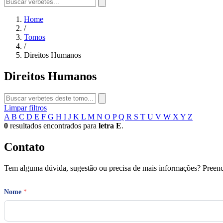
Home
/
Tomos
/
Direitos Humanos
Direitos Humanos
Limpar filtros
A
B
C
D
E
F
G
H
I
J
K
L
M
N
O
P
Q
R
S
T
U
V
W
X
Y
Z
0
resultados encontrados para
letra E
.
Contato
Tem alguma dúvida, sugestão ou precisa de mais informações? Preench
Nome
*