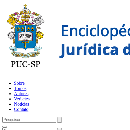
Sobre
Tomos
Autores
Verbetes
Notícias
Contato