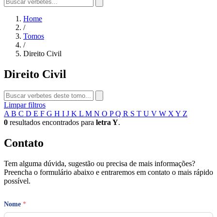
Home
/
Tomos
/
Direito Civil
Direito Civil
Limpar filtros
A
B
C
D
E
F
G
H
I
J
K
L
M
N
O
P
Q
R
S
T
U
V
W
X
Y
Z
0
resultados encontrados para
letra Y
.
Contato
Tem alguma dúvida, sugestão ou precisa de mais informações?
Preencha o formulário abaixo e entraremos em contato o mais rápido
possível.
Nome
*