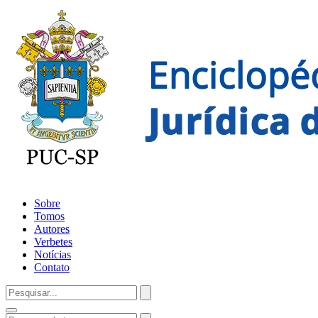
Sobre
Tomos
Autores
Verbetes
Notícias
Contato