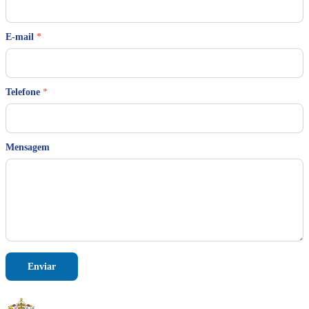
*
E-mail
*
M
e
n
s
a
Telefone
*
g
e
m
*
Mensagem
Enviar