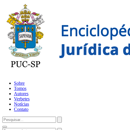
Sobre
Tomos
Autores
Verbetes
Notícias
Contato