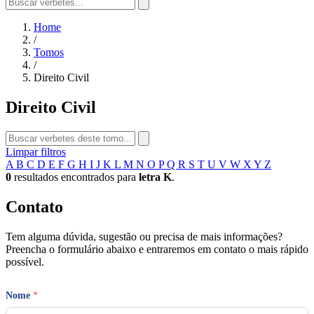
Home
/
Tomos
/
Direito Civil
Direito Civil
Limpar filtros
A
B
C
D
E
F
G
H
I
J
K
L
M
N
O
P
Q
R
S
T
U
V
W
X
Y
Z
0
resultados encontrados para
letra K
.
Contato
Tem alguma dúvida, sugestão ou precisa de mais informações?
Preencha o formulário abaixo e entraremos em contato o mais rápido
possível.
Nome
*