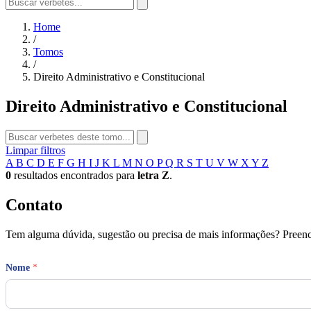
Home
/
Tomos
/
Direito Administrativo e Constitucional
Direito Administrativo e Constitucional
Limpar filtros
A
B
C
D
E
F
G
H
I
J
K
L
M
N
O
P
Q
R
S
T
U
V
W
X
Y
Z
0
resultados encontrados para
letra Z
.
Contato
Tem alguma dúvida, sugestão ou precisa de mais informações? Preench
Nome
*