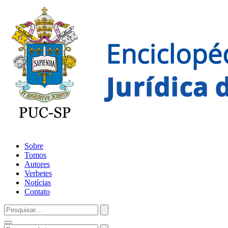
Sobre
Tomos
Autores
Verbetes
Notícias
Contato