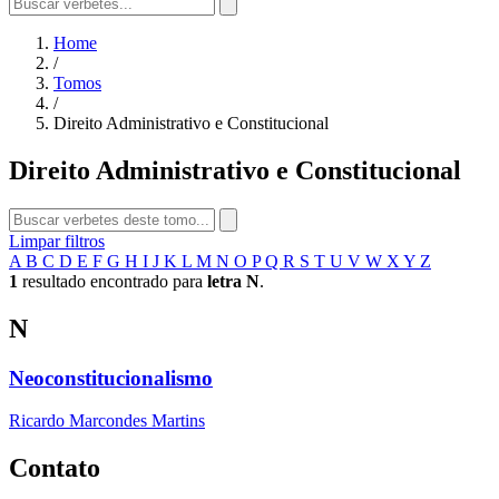
Home
/
Tomos
/
Direito Administrativo e Constitucional
Direito Administrativo e Constitucional
Limpar filtros
A
B
C
D
E
F
G
H
I
J
K
L
M
N
O
P
Q
R
S
T
U
V
W
X
Y
Z
1
resultado encontrado para
letra N
.
N
Neoconstitucionalismo
Ricardo Marcondes Martins
Contato