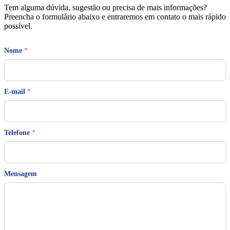
Tem alguma dúvida, sugestão ou precisa de mais informações?
Preencha o formulário abaixo e entraremos em contato o mais rápido
possível.
Nome
*
N
E-mail
*
o
m
e
*
T
Telefone
*
e
l
e
f
Mensagem
o
n
e