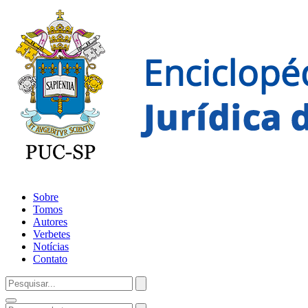
Sobre
Tomos
Autores
Verbetes
Notícias
Contato