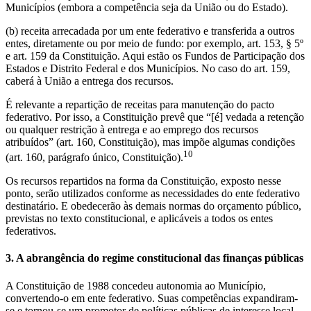
Municípios (embora a competência seja da União ou do Estado).
(b) receita arrecadada por um ente federativo e transferida a outros
entes, diretamente ou por meio de fundo: por exemplo, art. 153, § 5º
e art. 159 da Constituição. Aqui estão os Fundos de Participação dos
Estados e Distrito Federal e dos Municípios. No caso do art. 159,
caberá à União a entrega dos recursos.
É relevante a repartição de receitas para manutenção do pacto
federativo. Por isso, a Constituição prevê que “[é] vedada a retenção
ou qualquer restrição à entrega e ao emprego dos recursos
atribuídos” (art. 160, Constituição), mas impõe algumas condições
10
(art. 160, parágrafo único, Constituição).
Os recursos repartidos na forma da Constituição, exposto nesse
ponto, serão utilizados conforme as necessidades do ente federativo
destinatário. E obedecerão às demais normas do orçamento público,
previstas no texto constitucional, e aplicáveis a todos os entes
federativos.
3. A abrangência do regime constitucional das finanças públicas
A Constituição de 1988 concedeu autonomia ao Município,
convertendo-o em ente federativo. Suas competências expandiram-
se e tornou-se um promotor de políticas públicas de interesse local.