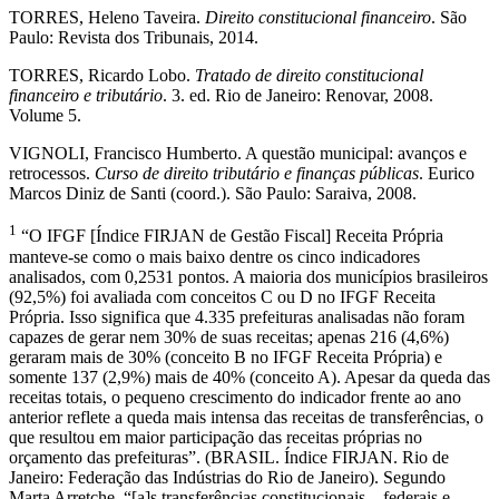
TORRES, Heleno Taveira.
Direito constitucional financeiro
. São
Paulo: Revista dos Tribunais, 2014.
TORRES, Ricardo Lobo.
Tratado de direito constitucional
financeiro e tributário
. 3. ed. Rio de Janeiro: Renovar, 2008.
Volume 5.
VIGNOLI, Francisco Humberto. A questão municipal: avanços e
retrocessos.
Curso de direito tributário e finanças públicas
. Eurico
Marcos Diniz de Santi (coord.). São Paulo: Saraiva, 2008.
1
“O IFGF [Índice FIRJAN de Gestão Fiscal] Receita Própria
manteve-se como o mais baixo dentre os cinco indicadores
analisados, com 0,2531 pontos. A maioria dos municípios brasileiros
(92,5%) foi avaliada com conceitos C ou D no IFGF Receita
Própria. Isso significa que 4.335 prefeituras analisadas não foram
capazes de gerar nem 30% de suas receitas; apenas 216 (4,6%)
geraram mais de 30% (conceito B no IFGF Receita Própria) e
somente 137 (2,9%) mais de 40% (conceito A). Apesar da queda das
receitas totais, o pequeno crescimento do indicador frente ao ano
anterior reflete a queda mais intensa das receitas de transferências, o
que resultou em maior participação das receitas próprias no
orçamento das prefeituras”. (BRASIL. Índice FIRJAN. Rio de
Janeiro: Federação das Indústrias do Rio de Janeiro). Segundo
Marta Arretche, “[a]s transferências constitucionais – federais e