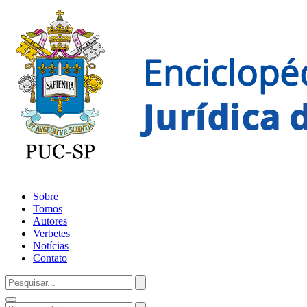
Sobre
Tomos
Autores
Verbetes
Notícias
Contato