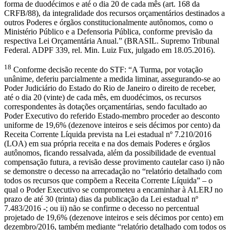
forma de duodécimos e até o dia 20 de cada mês (art. 168 da
CRFB/88), da integralidade dos recursos orçamentários destinados a
outros Poderes e órgãos constitucionalmente autônomos, como o
Ministério Público e a Defensoria Pública, conforme previsão da
respectiva Lei Orçamentária Anual.” (BRASIL. Supremo Tribunal
Federal. ADPF 339, rel. Min. Luiz Fux, julgado em 18.05.2016).
18
Conforme decisão recente do STF: “A Turma, por votação
unânime, deferiu parcialmente a medida liminar, assegurando-se ao
Poder Judiciário do Estado do Rio de Janeiro o direito de receber,
até o dia 20 (vinte) de cada mês, em duodécimos, os recursos
correspondentes às dotações orçamentárias, sendo facultado ao
Poder Executivo do referido Estado-membro proceder ao desconto
uniforme de 19,6% (dezenove inteiros e seis décimos por cento) da
Receita Corrente Líquida prevista na Lei estadual nº 7.210/2016
(LOA) em sua própria receita e na dos demais Poderes e órgãos
autônomos, ficando ressalvada, além da possibilidade de eventual
compensação futura, a revisão desse provimento cautelar caso i) não
se demonstre o decesso na arrecadação no “relatório detalhado com
todos os recursos que compõem a Receita Corrente Líquida” – o
qual o Poder Executivo se comprometeu a encaminhar à ALERJ no
prazo de até 30 (trinta) dias da publicação da Lei estadual nº
7.483/2016 -; ou ii) não se confirme o decesso no percentual
projetado de 19,6% (dezenove inteiros e seis décimos por cento) em
dezembro/2016, também mediante “relatório detalhado com todos os