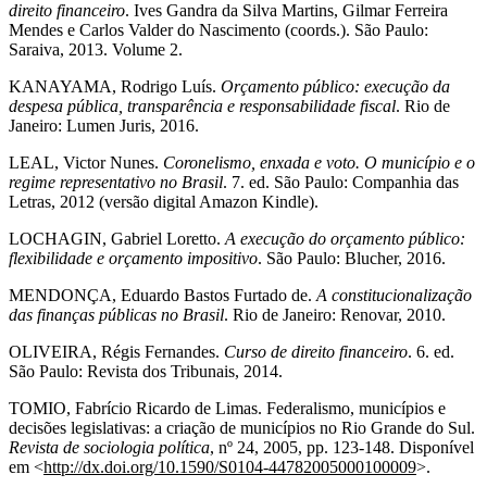
direito financeiro
. Ives Gandra da Silva Martins, Gilmar Ferreira
Mendes e Carlos Valder do Nascimento (coords.). São Paulo:
Saraiva, 2013. Volume 2.
KANAYAMA, Rodrigo Luís.
Orçamento público: execução da
despesa pública, transparência e responsabilidade fiscal
. Rio de
Janeiro: Lumen Juris, 2016.
LEAL, Victor Nunes.
Coronelismo, enxada e voto. O município e o
regime representativo no Brasil
. 7. ed. São Paulo: Companhia das
Letras, 2012 (versão digital Amazon Kindle).
LOCHAGIN, Gabriel Loretto.
A execução do orçamento público:
flexibilidade e orçamento impositivo
. São Paulo: Blucher, 2016.
MENDONÇA, Eduardo Bastos Furtado de.
A constitucionalização
das finanças públicas no Brasil
. Rio de Janeiro: Renovar, 2010.
OLIVEIRA, Régis Fernandes.
Curso de direito financeiro
. 6. ed.
São Paulo: Revista dos Tribunais, 2014.
TOMIO, Fabrício Ricardo de Limas. Federalismo, municípios e
decisões legislativas: a criação de municípios no Rio Grande do Sul.
Revista de sociologia política
, nº 24, 2005, pp. 123-148. Disponível
em <
http://dx.doi.org/10.1590/S0104-44782005000100009
>
.