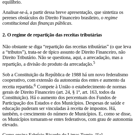
equilíbrio.
Analisar-se-á, a partir dessa breve apresentação, que sintetiza os
perenes obstáculos do Direito Financeiro brasileiro,
o regime
constitucional das finanças públicas
.
2. O regime de repartição das receitas tributárias
Não obstante se diga “repartição das receitas tributárias” (o que leva
a “tributos”), trata-se de típico assunto de Direito Financeiro, não
Direito Tributário. Não se questiona, aqui, a arrecadação, mas a
5
repartição, a divisão do produto da arrecadação.
Sob a Constituição da República de 1988 há um novo federalismo
cooperativo, com extensão da autonomia dos entes e aumento da
6
receita repartida.
Compete à União o estabelecimento de normas
gerais de Direito Financeiro (art. 24, § 1º, art. 163, todos da
Constituição). Há o aumento dos percentuais dos Fundos de
Participação dos Estados e dos Municípios. Despesas de saúde e
educação puderam ser vinculadas à receita de impostos. Há,
também, o crescimento do número de Municípios. E, como se disse,
os Municípios tornaram-se entes federativos, com grau de autonomia
elevado.
Como ensina Fabrício Ricardo de Limas Tomio, “[a]