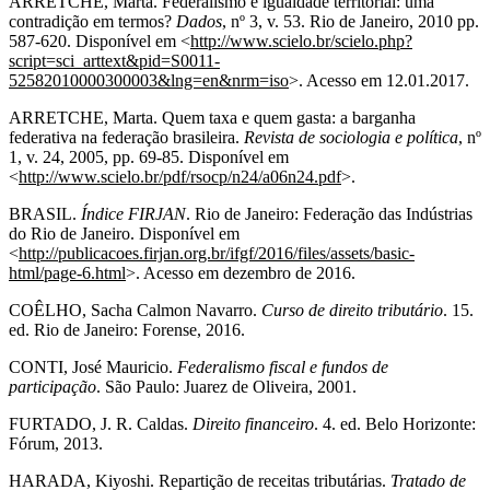
ARRETCHE, Marta. Federalismo e igualdade territorial: uma
contradição em termos?
Dados
, nº 3, v. 53. Rio de Janeiro, 2010 pp.
587-620. Disponível em <
http://www.scielo.br/scielo.php?
script=sci_arttext&pid=S0011-
52582010000300003&lng=en&nrm=iso
>
. Acesso em 12.01.2017.
ARRETCHE, Marta. Quem taxa e quem gasta: a barganha
federativa na federação brasileira.
Revista de sociologia e política
, nº
1, v. 24, 2005, pp. 69-85. Disponível em
<
http://www.scielo.br/pdf/rsocp/n24/a06n24.pdf
>
.
BRASIL.
Índice FIRJAN
. Rio de Janeiro: Federação das Indústrias
do Rio de Janeiro. Disponível em
<
http://publicacoes.firjan.org.br/ifgf/2016/files/assets/basic-
html/page-6.html
>
. Acesso em dezembro de 2016.
COÊLHO, Sacha Calmon Navarro.
Curso de direito tributário
. 15.
ed. Rio de Janeiro: Forense, 2016.
CONTI, José Mauricio.
Federalismo fiscal e fundos de
participação
. São Paulo: Juarez de Oliveira, 2001.
FURTADO, J. R. Caldas.
Direito financeiro
. 4. ed. Belo Horizonte:
Fórum, 2013.
HARADA, Kiyoshi. Repartição de receitas tributárias.
Tratado de