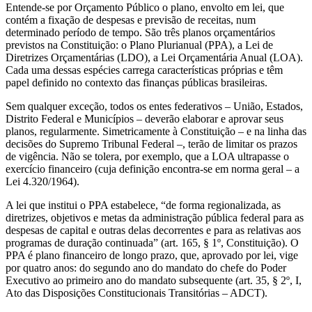
Entende-se por Orçamento Público o plano, envolto em lei, que
contém a fixação de despesas e previsão de receitas, num
determinado período de tempo. São três planos orçamentários
previstos na Constituição: o Plano Plurianual (PPA), a Lei de
Diretrizes Orçamentárias (LDO), a Lei Orçamentária Anual (LOA).
Cada uma dessas espécies carrega características próprias e têm
papel definido no contexto das finanças públicas brasileiras.
Sem qualquer exceção, todos os entes federativos – União, Estados,
Distrito Federal e Municípios – deverão elaborar e aprovar seus
planos, regularmente. Simetricamente à Constituição – e na linha das
decisões do Supremo Tribunal Federal –, terão de limitar os prazos
de vigência. Não se tolera, por exemplo, que a LOA ultrapasse o
exercício financeiro (cuja definição encontra-se em norma geral – a
Lei 4.320/1964).
A lei que institui o PPA estabelece, “de forma regionalizada, as
diretrizes, objetivos e metas da administração pública federal para as
despesas de capital e outras delas decorrentes e para as relativas aos
programas de duração continuada” (art. 165, § 1º, Constituição). O
PPA é plano financeiro de longo prazo, que, aprovado por lei, vige
por quatro anos: do segundo ano do mandato do chefe do Poder
Executivo ao primeiro ano do mandato subsequente (art. 35, § 2º, I,
Ato das Disposições Constitucionais Transitórias – ADCT).