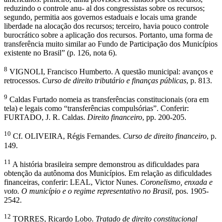
reduzindo o controle anu- al dos congressistas sobre os recursos;
segundo, permitia aos governos estaduais e locais uma grande
liberdade na alocação dos recursos; terceiro, havia pouco controle
burocrático sobre a aplicação dos recursos. Portanto, uma forma de
transferência muito similar ao Fundo de Participação dos Municípios
existente no Brasil” (p. 126, nota 6).
8
VIGNOLI, Francisco Humberto. A questão municipal: avanços e
retrocessos.
Curso de direito tributário e finanças públicas
, p. 813.
9
Caldas Furtado nomeia as transferências constitucionais (ora em
tela) e legais como “transferências compulsórias”. Conferir:
FURTADO, J. R. Caldas.
Direito financeiro
, pp. 200-205.
10
Cf. OLIVEIRA, Régis Fernandes.
Curso de direito financeiro
, p.
149.
11
A história brasileira sempre demonstrou as dificuldades para
obtenção da autônoma dos Municípios. Em relação as dificuldades
financeiras, conferir: LEAL, Victor Nunes.
Coronelismo, enxada e
voto. O município e o regime representativo no Brasil
, pos. 1905-
2542.
12
TORRES, Ricardo Lobo.
Tratado de direito constitucional