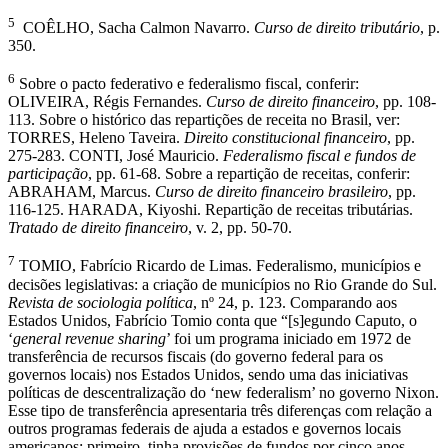
5
COÊLHO, Sacha Calmon Navarro.
Curso de direito tributário
, p.
350.
6
Sobre o pacto federativo e federalismo fiscal, conferir:
OLIVEIRA, Régis Fernandes.
Curso de direito financeiro
, pp. 108-
113. Sobre o histórico das repartições de receita no Brasil, ver:
TORRES, Heleno Taveira.
Direito constitucional financeiro
, pp.
275-283. CONTI, José Mauricio.
Federalismo fiscal e fundos de
participação
, pp. 61-68. Sobre a repartição de receitas, conferir:
ABRAHAM, Marcus.
Curso de direito financeiro brasileiro
, pp.
116-125. HARADA, Kiyoshi. Repartição de receitas tributárias.
Tratado de direito financeiro
, v. 2, pp. 50-70.
7
TOMIO, Fabrício Ricardo de Limas. Federalismo, municípios e
decisões legislativas: a criação de municípios no Rio Grande do Sul.
Revista de sociologia política
, nº 24, p. 123. Comparando aos
Estados Unidos, Fabrício Tomio conta que “[s]egundo Caputo, o
‘
general revenue sharing
’ foi um programa iniciado em 1972 de
transferência de recursos fiscais (do governo federal para os
governos locais) nos Estados Unidos, sendo uma das iniciativas
políticas de descentralização do ‘new federalism’ no governo Nixon.
Esse tipo de transferência apresentaria três diferenças com relação a
outros programas federais de ajuda a estados e governos locais
americanos: primeiro, tinha provisões de fundos por cinco anos,