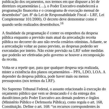
publicação dos orçamentos, nos termos em que dispuser a lei de
diretrizes orçamentárias (…), o Poder Executivo estabelecerá a
programação financeira e o cronograma de execução mensal de
desembolso” (art. 8º da Lei de Responsabilidade Fiscal – LRF, Lei
Complementar 101/2000). O decreto deve demonstrar como e
16
quando serão realizados desembolsos.
A finalidade da programação é conter os empenhos da despesa
pública enquanto a previsão mais atual da arrecadação receita
pública no decorrer do ano não revela cenários otimistas. Adiante, se
a arrecadação voltar ao passo previsto, as despesas poderão ser
executadas por inteiro. Não existe previsão na LRF sobre medidas
que poderão ser efetivadas pelo governo se houver a recomposição
da receita.
Volta-se a repetir que, para que qualquer despesa seja realizada,
mister a existência dos planos orçamentários – PPA, LDO, LOA. A
depender da despesa pública, pode haver mais ou menos
pressupostos (nos termos da LRF).
No Supremo Tribunal Federal, o assunto relacionado à execução do
orçamento público que vem se destacando é o da entrega dos
duodécimos pelo Poder Executivo aos demais poderes e órgãos
(Ministério Público e Defensoria Pública), como regula o art. 168,
Constituição. Define o art. 168: “os recursos correspondentes às