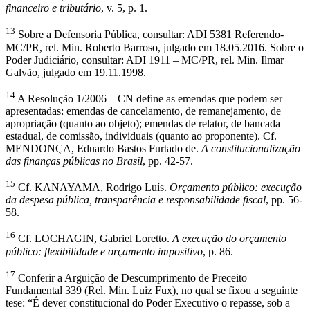
financeiro e tributário
, v. 5, p. 1.
13
Sobre a Defensoria Pública, consultar: ADI 5381 Referendo-
MC/PR, rel. Min. Roberto Barroso, julgado em 18.05.2016. Sobre o
Poder Judiciário, consultar: ADI 1911 – MC/PR, rel. Min. Ilmar
Galvão, julgado em 19.11.1998.
14
A Resolução 1/2006 – CN define as emendas que podem ser
apresentadas: emendas de cancelamento, de remanejamento, de
apropriação (quanto ao objeto); emendas de relator, de bancada
estadual, de comissão, individuais (quanto ao proponente). Cf.
MENDONÇA, Eduardo Bastos Furtado de.
A constitucionalização
das finanças públicas no Brasil
, pp. 42-57.
15
Cf. KANAYAMA, Rodrigo Luís.
Orçamento público: execução
da despesa pública, transparência e responsabilidade fiscal
, pp. 56-
58.
16
Cf. LOCHAGIN, Gabriel Loretto.
A execução do orçamento
público: flexibilidade e orçamento impositivo
, p. 86.
17
Conferir a Arguição de Descumprimento de Preceito
Fundamental 339 (Rel. Min. Luiz Fux), no qual se fixou a seguinte
tese: “É dever constitucional do Poder Executivo o repasse, sob a