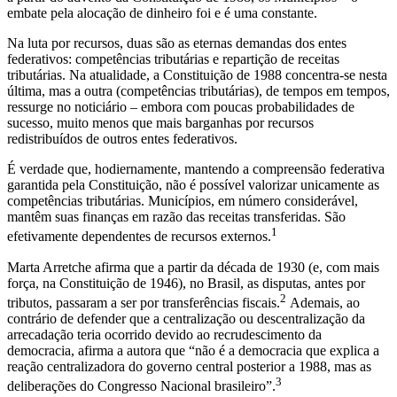
embate pela alocação de dinheiro foi e é uma constante.
Na luta por recursos, duas são as eternas demandas dos entes
federativos: competências tributárias e repartição de receitas
tributárias. Na atualidade, a Constituição de 1988 concentra-se nesta
última, mas a outra (competências tributárias), de tempos em tempos,
ressurge no noticiário – embora com poucas probabilidades de
sucesso, muito menos que mais barganhas por recursos
redistribuídos de outros entes federativos.
É verdade que, hodiernamente, mantendo a compreensão federativa
garantida pela Constituição, não é possível valorizar unicamente as
competências tributárias. Municípios, em número considerável,
mantêm suas finanças em razão das receitas transferidas. São
1
efetivamente dependentes de recursos externos.
Marta Arretche afirma que a partir da década de 1930 (e, com mais
força, na Constituição de 1946), no Brasil, as disputas, antes por
2
tributos, passaram a ser por transferências fiscais.
Ademais, ao
contrário de defender que a centralização ou descentralização da
arrecadação teria ocorrido devido ao recrudescimento da
democracia, afirma a autora que “não é a democracia que explica a
reação centralizadora do governo central posterior a 1988, mas as
3
deliberações do Congresso Nacional brasileiro”.