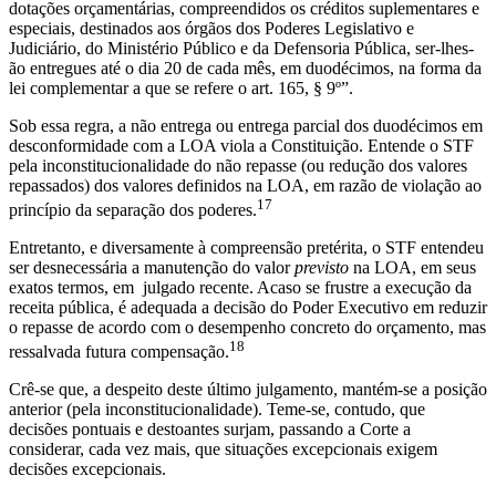
dotações orçamentárias, compreendidos os créditos suplementares e
especiais, destinados aos órgãos dos Poderes Legislativo e
Judiciário, do Ministério Público e da Defensoria Pública, ser-lhes-
ão entregues até o dia 20 de cada mês, em duodécimos, na forma da
lei complementar a que se refere o art. 165, § 9º”.
Sob essa regra, a não entrega ou entrega parcial dos duodécimos em
desconformidade com a LOA viola a Constituição. Entende o STF
pela inconstitucionalidade do não repasse (ou redução dos valores
repassados) dos valores definidos na LOA, em razão de violação ao
17
princípio da separação dos poderes.
Entretanto, e diversamente à compreensão pretérita, o STF entendeu
ser desnecessária a manutenção do valor
previsto
na LOA, em seus
exatos termos, em julgado recente. Acaso se frustre a execução da
receita pública, é adequada a decisão do Poder Executivo em reduzir
o repasse de acordo com o desempenho concreto do orçamento, mas
18
ressalvada futura compensação.
Crê-se que, a despeito deste último julgamento, mantém-se a posição
anterior (pela inconstitucionalidade). Teme-se, contudo, que
decisões pontuais e destoantes surjam, passando a Corte a
considerar, cada vez mais, que situações excepcionais exigem
decisões excepcionais.