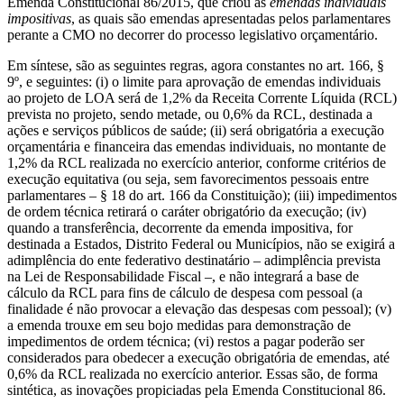
Emenda Constitucional 86/2015, que criou as
emendas individuais
impositivas
, as quais são emendas apresentadas pelos parlamentares
perante a CMO no decorrer do processo legislativo orçamentário.
Em síntese, são as seguintes regras, agora constantes no art. 166, §
9º, e seguintes: (i) o limite para aprovação de emendas individuais
ao projeto de LOA será de 1,2% da Receita Corrente Líquida (RCL)
prevista no projeto, sendo metade, ou 0,6% da RCL, destinada a
ações e serviços públicos de saúde; (ii) será obrigatória a execução
orçamentária e financeira das emendas individuais, no montante de
1,2% da RCL realizada no exercício anterior, conforme critérios de
execução equitativa (ou seja, sem favorecimentos pessoais entre
parlamentares – § 18 do art. 166 da Constituição); (iii) impedimentos
de ordem técnica retirará o caráter obrigatório da execução; (iv)
quando a transferência, decorrente da emenda impositiva, for
destinada a Estados, Distrito Federal ou Municípios, não se exigirá a
adimplência do ente federativo destinatário – adimplência prevista
na Lei de Responsabilidade Fiscal –, e não integrará a base de
cálculo da RCL para fins de cálculo de despesa com pessoal (a
finalidade é não provocar a elevação das despesas com pessoal); (v)
a emenda trouxe em seu bojo medidas para demonstração de
impedimentos de ordem técnica; (vi) restos a pagar poderão ser
considerados para obedecer a execução obrigatória de emendas, até
0,6% da RCL realizada no exercício anterior. Essas são, de forma
sintética, as inovações propiciadas pela Emenda Constitucional 86.