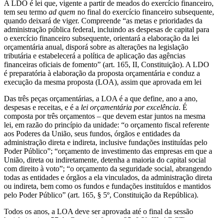
A LDO é lei que, vigente a partir de meados do exercício financeiro,
tem seu termo
ad quem
no final do exercício financeiro subsequente,
quando deixará de viger. Compreende “as metas e prioridades da
administração pública federal, incluindo as despesas de capital para
o exercício financeiro subsequente, orientará a elaboração da lei
orçamentária anual, disporá sobre as alterações na legislação
tributária e estabelecerá a política de aplicação das agências
financeiras oficiais de fomento” (art. 165, II, Constituição). A LDO
é preparatória à elaboração da proposta orçamentária e conduz a
execução da mesma proposta (LOA), assim que aprovada em lei
Das três peças orçamentárias, a LOA é a que define, ano a ano,
despesas e receitas, e é a
lei orçamentária por excelência
. É
composta por três orçamentos – que devem estar juntos na mesma
lei, em razão do princípio da unidade: “o orçamento fiscal referente
aos Poderes da União, seus fundos, órgãos e entidades da
administração direta e indireta, inclusive fundações instituídas pelo
Poder Público”; “orçamento de investimento das empresas em que a
União, direta ou indiretamente, detenha a maioria do capital social
com direito à voto”; “o orçamento da seguridade social, abrangendo
todas as entidades e órgãos a ela vinculados, da administração direta
ou indireta, bem como os fundos e fundações instituídos e mantidos
pelo Poder Público” (art. 165, § 5º, Constituição da República).
Todos os anos, a LOA deve ser aprovada até o final da sessão