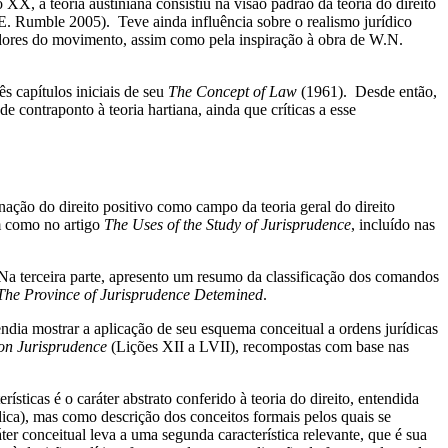
X, a teoria austiniana consistiu na visão padrão da teoria do direito
E. Rumble 2005). Teve ainda influência sobre o realismo jurídico
dores do movimento, assim como pela inspiração à obra de W.N.
 capítulos iniciais de seu
The Concept of Law
(1961). Desde então,
 contraponto à teoria hartiana, ainda que críticas a esse
nação do direito positivo como campo da teoria geral do direito
 como no artigo
The Uses of the Study of Jurisprudence
, incluído nas
. Na terceira parte, apresento um resumo da classificação dos comandos
he Province of Jurisprudence Detemined
.
endia mostrar a aplicação de seu esquema conceitual a ordens jurídicas
 on Jurisprudence
(Lições XII a LVII), recompostas com base nas
ísticas é o caráter abstrato conferido à teoria do direito, entendida
dica), mas como descrição dos conceitos formais pelos quais se
áter conceitual leva a uma segunda característica relevante, que é sua