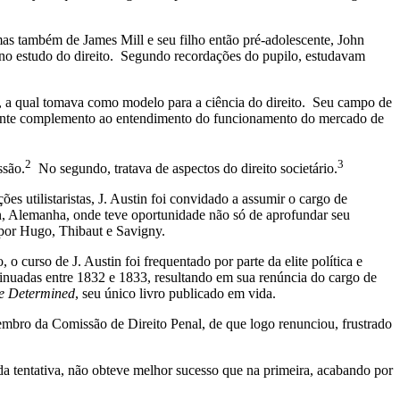
as também de James Mill e seu filho então pré-adolescente, John
ho no estudo do direito. Segundo recordações do pupilo, estudavam
o, a qual tomava como modelo para a ciência do direito. Seu campo de
ortante complemento ao entendimento do funcionamento do mercado de
2
3
ssão.
No segundo, tratava de aspectos do direito societário.
 utilistaristas, J. Austin foi convidado a assumir o cargo de
n, Alemanha, onde teve oportunidade não só de aprofundar seu
 por Hugo, Thibaut e Savigny.
curso de J. Austin foi frequentado por parte da elite política e
ntinuadas entre 1832 e 1833, resultando em sua renúncia do cargo de
ce Determined
, seu único livro publicado em vida.
membro da Comissão de Direito Penal, de que logo renunciou, frustrado
a tentativa, não obteve melhor sucesso que na primeira, acabando por