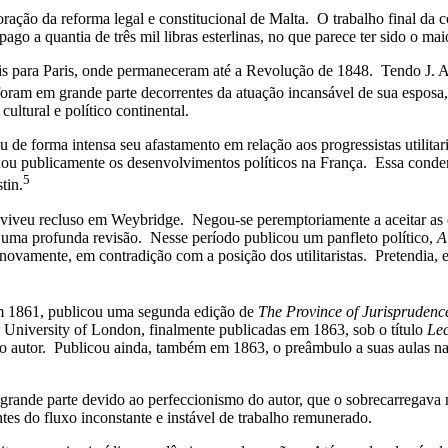
ação da reforma legal e constitucional de Malta. O trabalho final da c
ago a quantia de três mil libras esterlinas, no que parece ter sido o ma
s para Paris, onde permaneceram até a Revolução de 1848. Tendo J. Au
 foram em grande parte decorrentes da atuação incansável de sua esposa
ultural e político continental.
de forma intensa seu afastamento em relação aos progressistas utilitari
 publicamente os desenvolvimentos políticos na França. Essa condenaç
5
tin.
n viveu recluso em Weybridge. Negou-se peremptoriamente a aceitar as 
 uma profunda revisão. Nesse período publicou um panfleto político,
A
 novamente, em contradição com a posição dos utilitaristas. Pretendia, 
Em 1861, publicou uma segunda edição de
The Province of Jurispruden
a University of London, finalmente publicadas em 1863, sob o título
Lec
do autor. Publicou ainda, também em 1863, o preâmbulo a suas aulas na
grande parte devido ao perfeccionismo do autor, que o sobrecarregava 
tes do fluxo inconstante e instável de trabalho remunerado.