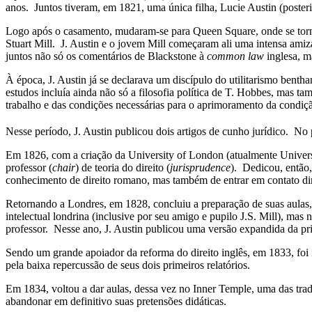
anos. Juntos tiveram, em 1821, uma única filha, Lucie Austin (post
Logo após o casamento, mudaram-se para Queen Square, onde se tornar
Stuart Mill. J. Austin e o jovem Mill começaram ali uma intensa amiz
juntos não só os comentários de Blackstone à
common law
inglesa, m
À época, J. Austin já se declarava um discípulo do utilitarismo ben
estudos incluía ainda não só a filosofia política de T. Hobbes, mas
trabalho e das condições necessárias para o aprimoramento da condição
Nesse período, J. Austin publicou dois artigos de cunho jurídico. No pr
Em 1826, com a criação da University of London (atualmente Universit
professor (
chair
) de teoria do direito (
jurisprudence
). Dedicou, então
conhecimento de direito romano, mas também de entrar em contato dir
Retornando a Londres, em 1828, concluiu a preparação de suas aulas, 
intelectual londrina (inclusive por seu amigo e pupilo J.S. Mill), m
professor. Nesse ano, J. Austin publicou uma versão expandida da pri
Sendo um grande apoiador da reforma do direito inglês, em 1833, foi 
pela baixa repercussão de seus dois primeiros relatórios.
Em 1834, voltou a dar aulas, dessa vez no Inner Temple, uma das tra
abandonar em definitivo suas pretensões didáticas.