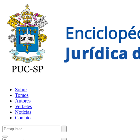
Sobre
Tomos
Autores
Verbetes
Notícias
Contato