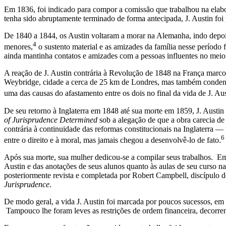
Em 1836, foi indicado para compor a comissão que trabalhou na elabor
tenha sido abruptamente terminado de forma antecipada, J. Austin foi p
De 1840 a 1844, os Austin voltaram a morar na Alemanha, indo depoi
4
menores,
o sustento material e as amizades da família nesse período
ainda mantinha contatos e amizades com a pessoas influentes no meio c
A reação de J. Austin contrária à Revolução de 1848 na França marcou 
Weybridge, cidade a cerca de 25 km de Londres, mas também condenou
uma das causas do afastamento entre os dois no final da vida de J. Aus
De seu retorno à Inglaterra em 1848 até sua morte em 1859, J. Austi
of Jurisprudence Determined
sob a alegação de que a obra carecia de
contrária à continuidade das reformas constitucionais na Inglaterra —
6
entre o direito e à moral, mas jamais chegou a desenvolvê-lo de fato.
Após sua morte, sua mulher dedicou-se a compilar seus trabalhos. 
Austin e das anotações de seus alunos quanto às aulas de seu curso n
posteriormente revista e completada por Robert Campbell, discípulo 
Jurisprudence
.
De modo geral, a vida J. Austin foi marcada por poucos sucessos, em 
Tampouco lhe foram leves as restrições de ordem financeira, decorren