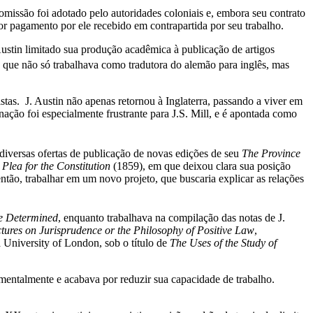
omissão foi adotado pelo autoridades coloniais e, embora seu contrato
ior pagamento por ele recebido em contrapartida por seu trabalho.
stin limitado sua produção acadêmica à publicação de artigos
, que não só trabalhava como tradutora do alemão para inglês, mas
stas. J. Austin não apenas retornou à Inglaterra, passando a viver em
ão foi especialmente frustrante para J.S. Mill, e é apontada como
diversas ofertas de publicação de novas edições de seu
The Province
 Plea for the Constitution
(1859), em que deixou clara sua posição
então, trabalhar em um novo projeto, que buscaria explicar as relações
ce Determined
, enquanto trabalhava na compilação das notas de J.
tures on Jurisprudence or the Philosophy of Positive Law
,
 University of London, sob o título de
The Uses of the Study of
mentalmente e acabava por reduzir sua capacidade de trabalho.