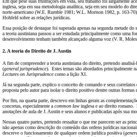
Em que pese suas frustrações em vida, seu trabalho foi largamente ace
inglesa, seja em sua metodologia analítica, seja em seu modelo do d
norte-americano (W.E. Rumble 1981; W.L. Morison 1982, p. 163-70) 
Hohfeld sobre as relações jurídicas.
Essa posição de destaque foi superada apenas na segunda metade do séc
a teoria austiniana passou a ser estudada principalmente como uma form
desenvolvimento tenham também alcançado alguma voz (V. R. Moles 1
2. A teoria do Direito de J. Austin
A fim de compreender a teoria austiniana do direito, pretendo analisá
(
general jurisprudence
). Estes temas são abordados principalmente 
Lectures on Jurisprudence
como a lição XI.
Já na segunda parte, explico o conceito de comando e seus correlatos 
proposta pelo autor para isolar o direito positivo dentre outras for
Por fim, na quarta parte, descrevo em linhas gerais as complementaçõe
concretas, especialmente a
common law
inglesa e ao direito romano.
anotações de aula de J. Austin e seus alunos e publicadas após sua mo
Nessas quatro partes, pretendo ressaltar o que me parecem ser as princi
não apenas como descrição do conteúdo das ordens jurídicas nacionai
descreve o funcionamento de qualquer ordem jurídica positiva (
genera