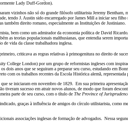
eriormente Lady Duff-Gordon).
am vizinhos não só do grande filósofo utilitarista Jeremy Bentham, m
ade, tendo J. Austin sido encarregado por James Mill a iniciar seu fil
as também direito romano, especialmente as Instituições de Justiniano.
thamista, bem como um admirador da economia política de David Ricard
 também as teorias populacionais malthusianas, que entendia serem imp
 de vida da classe trabalhadora inglesa.
imeiro, criticava as regras relativas à primogenitura no direito de suce
y College London) por um grupo de reformistas ingleses com inspirações
, os dois anos que se seguiram a preparar seu curso, estudando em Bon
eto com os trabalhos recentes da Escola Histórica alemã, representada
que se iniciaram em novembro de 1829. Em sua primeira apresentação, o 
as não tiveram sucesso em atrair novos alunos, de modo que foram desco
meira parte de seu curso, com o título de
The Province of Jurispruden
indicado, graças à influência de amigos do círculo utilistarista, como 
dicionais associações inglesas de formação de advogados. Nessa segund