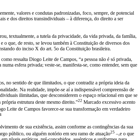
mente, valores e condutas padronizadas, foco, sempre, de potencial
 e dos direitos transindividuais – à diferença, do direito a ser
, textualmente, a tutela da privacidade, da vida privada, da família,
e o que, de resto, se levou também à Constituição de diversos dos
stando do inciso X do art. 5o da Constituição brasileira.
o, como ressalta Diogo Leite de Campos, “a pessoa não é só privada,
lta numa esfera privada; veste-se, manifesta-se, como entender, sem que
s, no sentido de que ilimitados, o que contradiz a própria ideia da
nalidade. Na realidade, impõe-se aí a indispensável compreensão de
dividuais ilimitadas, que desconsiderem o espaço relacional em que se
22
própria estrutura deste mesmo direito.”
Marcado excessivo acento
ogo Leite de Campos favorece-se sua transformação em verdadeiro
4
olvimento de sua existência, assim conforme as contingências da sua
25
cargo público, ou alguém notório em seu ramo de atuação
–,e o que
 em níveis estáticos, pré-concebidos, assépticos e uniformes para