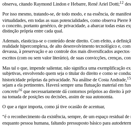
12
observa, citando Raymond Lindon e Hebarre, René Ariel Dotti;
des
Por isso mesmo, tratando-se, de todo modo, e na essência, de manife
virtualidades, em todas as suas potencialidades, como observa Pierre
o conceito, portanto genérico, de privacidade, a abarcar todas estas e
distinção própria entre cada qual.
Ademais, elasticiza-se o conteúdo deste direito. Com efeito, a defin
realidade hipercomplexa, de alto desenvolvimento tecnológico e, com e
devassa, à preservação e ao controle dos mais diversificados aspectos d
escritos (com ou sem valor literário), de suas convicções, crenças, co
Mas tal o que, impende salientar, não significa uma exemplificação ex
subjetivas, envolvendo quem seja o titular do direito e como se condu
15
historicidade próprias da privacidade. Na análise de Costa Andrade,
sejam a ela pertinentes. Haverá sempre uma flutuação material em fun
16
concreto
que necessariamente dá contornos próprios ao direito à priv
na tomada de posições ou decisões, assim de sua autonomia.
O que a rigor importa, como já tive ocasião de acentuar,
“é o reconhecimento da existência, sempre, de um espaço residual de
enquanto pessoa humana, faltando pressuposto básico para autodetermi