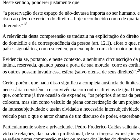
Neste sentido, ponderei justamente que
“a preservação deste espaço de não-devassa importa ao ser humano, e
risco ao pleno exercício do direito – hoje reconhecido como de quarta g
18
diferente.”
A relevância desta compreensão se traduziu na explicitação do direito
do domicílio e da correspondência da pessoa (art. 12.1), afora o que
países signatários, como sucedeu, por exemplo, com a lei maior portugu
Evidencia-se, portanto, e neste contexto, a nenhuma circunscrição da
íntima, reservada, quando passa a porta de sua morada, corre as cortin
2
os outros possam invadir essa esfera (salvo ofensa de seus direitos)”.
Certo, porém, que nada disso significa a completa ausência de limites,
necessária coexistência e convivência com outros direitos de igual hie
que, conforme já tive ocasião de expender, “os próprios direitos da 
colocam, mas sim como veículo da plena concretização de um projeto d
da intrassubjetividade e assim olvidada a necessária intersubjetividad
veículo para o que o autor chama de um discurso de poder, exacerband
Particularmente sobre a privacidade, Pedro Frederico Caldas salienta
vida de relações, da sua vida profissional, de sua forçosa exposição
se reflete numa compressão maior ou menor dos lindes do direito de qu