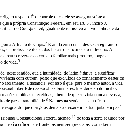
digam respeito. É o controle que a ele se assegura sobre a
 que a própria Constituição Federal, em seu art. 5º, inciso X,
o art. 21 do Código Civil, igualmente remissivo à inviolabilidade da
2
 aponta Adriano de Cupis.
E ainda em seus lindes se assegurando
s, da profissão e dos dados fiscais e bancários do indivíduo. A
e circunscrever-se ao contato familiar mais próximo, longe da
5
o de vida.
e, neste sentido, que a intimidade, do latim
intimus
, a significar
 convivência com outrem, posto que excluídos do conhecimento destes os
ar o isolamento, a distância. Por isso é que, para o mesmo autor, a vida
exual, liberdade das escolhas familiares, liberdade ao domicílio,
ormações emitidas e recebidas, liberdade que se viola com a devassa,
8
to de paz e tranquilidade.
Na mesma senda, sustenta Jean
9
de resguardo que obriga os demais a deixarem-na tranquila, em paz.
10
 Tribunal Constitucional Federal alemão,
de toda a sorte seguida por
a – e aí a crítica – de fronteiras nem sempre claras, como bem