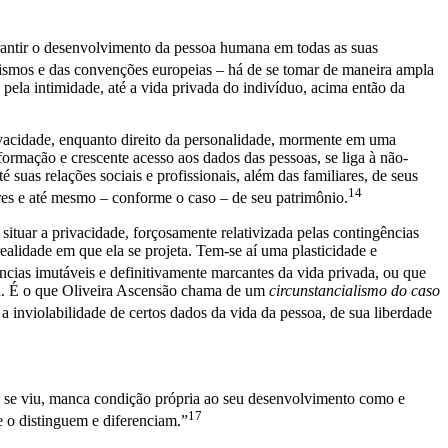
arantir o desenvolvimento da pessoa humana em todas as suas
ismos e das convenções europeias – há de se tomar de maneira ampla
o pela intimidade, até a vida privada do indivíduo, acima então da
rivacidade, enquanto direito da personalidade, mormente em uma
formação e crescente acesso aos dados das pessoas, se liga à não-
 suas relações sociais e profissionais, além das familiares, de seus
14
lares e até mesmo – conforme o caso – de seu patrimônio.
situar a privacidade, forçosamente relativizada pelas contingências
ealidade em que ela se projeta. Tem-se aí uma plasticidade e
ncias imutáveis e definitivamente marcantes da vida privada, ou que
oca. É o que Oliveira Ascensão chama de um
circunstancialismo do caso
a inviolabilidade de certos dados da vida da pessoa, de sua liberdade
mo se viu, manca condição própria ao seu desenvolvimento como e
17
e o distinguem e diferenciam.”