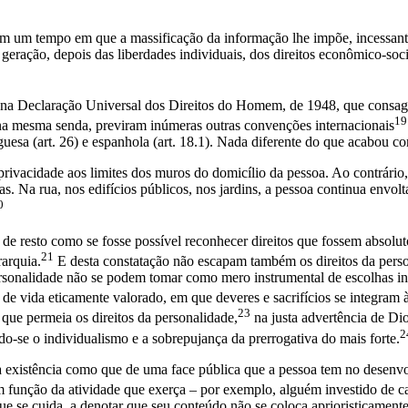
m um tempo em que a massificação da informação lhe impõe, incessante
eração, depois das liberdades individuais, dos direitos econômico-sociais
 na Declaração Universal dos Direitos do Homem, de 1948, que consagrou
19
, na mesma senda, previram inúmeras outras convenções internacionais
esa (art. 26) e espanhola (art. 18.1). Nada diferente do que acabou con
 privacidade aos limites dos muros do domicílio da pessoa. Ao contrári
as. Na rua, nos edifícios públicos, nos jardins, a pessoa continua envo
0
 de resto como se fosse possível reconhecer direitos que fossem absoluto
21
rarquia.
E desta constatação não escapam também os direitos da perso
personalidade não se podem tomar como mero instrumental de escolhas in
e vida eticamente valorado, em que deveres e sacrifícios se integram à 
23
e que permeia os direitos da personalidade,
na justa advertência de Di
2
o-se o individualismo e a sobrepujança da prerrogativa do mais forte.
 a existência como que de uma face pública que a pessoa tem no desenv
 em função da atividade que exerça – por exemplo, alguém investido de 
e se cuida, a denotar que seu conteúdo não se coloca aprioristicamente