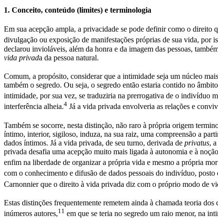
1. Conceito, conteúdo (limites) e terminologia
Em sua acepção ampla, a privacidade se pode definir como o direito q
divulgação ou exposição de manifestações próprias de sua vida, por is
declarou invioláveis, além da honra e da imagem das pessoas, també
vida privad
a da pessoa natural.
Comum, a propósito, considerar que a intimidade seja um núcleo mais 
também o segredo. Ou seja, o segredo então estaria contido no âmbito 
intimidade, por sua vez, se traduziria na prerrogativa de o indivíduo m
4
interferência alheia.
Já a vida privada envolveria as relações e conv
Também se socorre, nesta distinção, não raro à própria origem termi
íntimo, interior, sigiloso, induza, na sua raiz, uma compreensão a par
dados íntimos. Já a vida privada, de seu turno, derivada de
privatus
, 
privada desafia uma acepção muito mais ligada à autonomia e à noção d
enfim na liberdade de organizar a própria vida e mesmo a própria mor
com o conhecimento e difusão de dados pessoais do indivíduo, posto qu
Carnonnier que o direito à vida privada diz com o próprio modo de vi
Estas distinções frequentemente remetem ainda à chamada teoria dos 
11
inúmeros autores,
em que se teria no segredo um raio menor, na inti