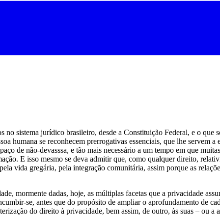
os no sistema jurídico brasileiro, desde a Constituição Federal, e o que
pessoa humana se reconhecem prerrogativas essenciais, que lhe servem a 
espaço de não-devasssa, e tão mais necessário a um tempo em que muitas
ção. E isso mesmo se deva admitir que, como qualquer direito, relativiz
 pela vida gregária, pela integração comunitária, assim porque as relaç
ade, mormente dadas, hoje, as múltiplas facetas que a privacidade ass
sincumbir-se, antes que do propósito de ampliar o aprofundamento de c
cterização do direito à privacidade, bem assim, de outro, às suas – ou 