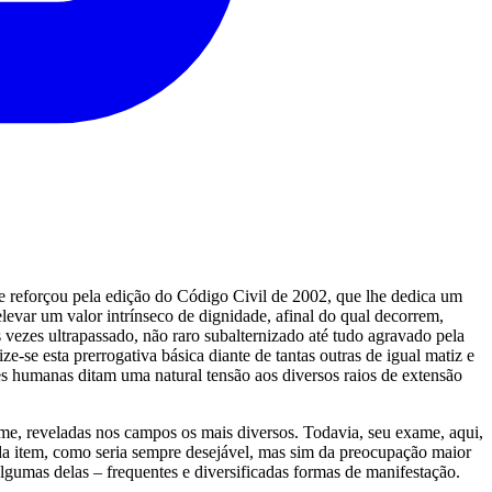
 se reforçou pela edição do Código Civil de 2002, que lhe dedica um
elevar um valor intrínseco de dignidade, afinal do qual decorrem,
 vezes ultrapassado, não raro subalternizado até tudo agravado pela
e-se esta prerrogativa básica diante de tantas outras de igual matiz e
ões humanas ditam uma natural tensão aos diversos raios de extensão
ume, reveladas nos campos os mais diversos. Todavia, seu exame, aqui,
ada item, como seria sempre desejável, mas sim da preocupação maior
a algumas delas – frequentes e diversificadas formas de manifestação.