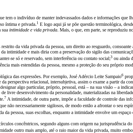
ue tem o indivíduo de manter indevassados dados e informações que lhe 
1
so íntima e privada.
E logo aqui já se põe questão terminológica, desde
m sua
intimidade e vida privada
. Mais, o que, em parte, se reproduziu n
restrito da vida privada da pessoa, um direito ao resguardo, consoante
da intimidade e mais diria com a preservação do sigilo das comunicaçõe
3
anter-se só e reservado, sem interferência ou contato social;
ou ainda d
ivência mais estendidas da pessoa, mesmo a proteção do seu próprio mod
6
nológica das expressões. Por exemplo, José Adércio Leite Sampaio
propõ
tir da perspectiva relacional, intersubjetiva, assim o exame a partir da
a designar algo particular, próprio, pessoal, está – na sua visão – a indic
e livre desenvolvimento da personalidade, materializadas na liberdade s
7
te.
A intimidade, de outra parte, impõe a faculdade de controle das inf
e não necessariamente sigilosos, de modo então a afrontar o seu espíri
da da pessoa, suas escolhas, enquanto a intimidade envolve um espaço 
círculos concêntricos, segundo alguns com origem na jurisprudência do
midade outro mais amplo, até o raio maior da vida privada, muito embor