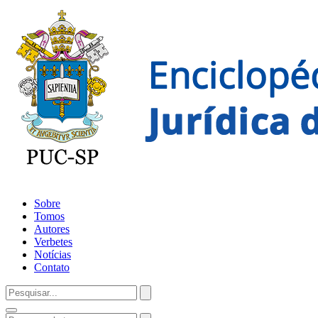
Sobre
Tomos
Autores
Verbetes
Notícias
Contato