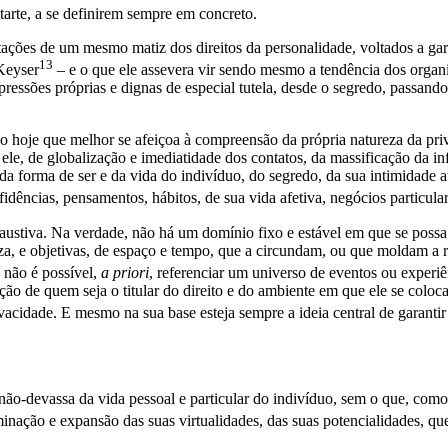
tarte, a se definirem sempre em concreto.
stações de um mesmo matiz dos direitos da personalidade, voltados a g
13
 Keyser
– e o que ele assevera vir sendo mesmo a tendência dos organ
xpressões próprias e dignas de especial tutela, desde o segredo, passand
ição hoje que melhor se afeiçoa à compreensão da própria natureza da p
le, de globalização e imediatidade dos contatos, da massificação da in
a forma de ser e da vida do indivíduo, do segredo, da sua intimidade até
nfidências, pensamentos, hábitos, de sua vida afetiva, negócios particu
austiva. Na verdade, não há um domínio fixo e estável em que se possa 
za, e objetivas, de espaço e tempo, que a circundam, ou que moldam a r
não é possível,
a priori
, referenciar um universo de eventos ou experiê
ção de quem seja o titular do direito e do ambiente em que ele se col
acidade. E mesmo na sua base esteja sempre a ideia central de garantir 
 não-devassa da vida pessoal e particular do indivíduo, sem o que, co
nação e expansão das suas virtualidades, das suas potencialidades, qu