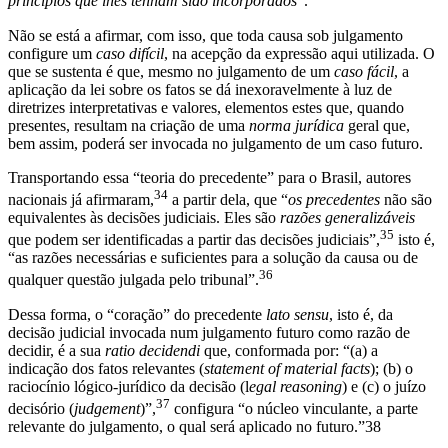
princípios que lhes tenham sido incorporados
”.
Não se está a afirmar, com isso, que toda causa sob julgamento
configure um
caso difícil
, na acepção da expressão aqui utilizada. O
que se sustenta é que, mesmo no julgamento de um
caso fácil
, a
aplicação da lei sobre os fatos se dá inexoravelmente à luz de
diretrizes interpretativas e valores, elementos estes que, quando
presentes, resultam na criação de uma
norma jurídica
geral que,
bem assim, poderá ser invocada no julgamento de um caso futuro.
Transportando essa “teoria do precedente” para o Brasil, autores
34
nacionais já afirmaram,
a partir dela, que “
os precedentes
não são
equivalentes às decisões judiciais. Eles são
razões generalizáveis
35
que podem ser identificadas a partir das decisões judiciais”,
isto é,
“as razões necessárias e suficientes para a solução da causa ou de
36
qualquer questão julgada pelo tribunal”.
Dessa forma, o “coração” do precedente
lato sensu
, isto é, da
decisão judicial invocada num julgamento futuro como razão de
decidir, é a sua
ratio decidendi
que, conformada por: “(a) a
indicação dos fatos relevantes (
statement of material facts
); (b) o
raciocínio lógico-jurídico da decisão (l
egal reasoning
) e (c) o juízo
37
decisório (
judgement
)”,
configura “o núcleo vinculante, a parte
relevante do julgamento, o qual será aplicado no futuro.”38