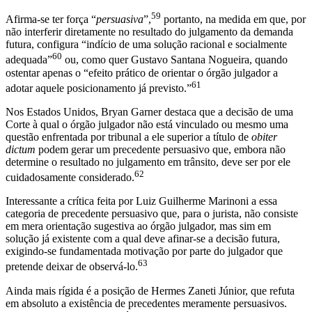
59
Afirma-se ter força “
persuasiva
”,
portanto, na medida em que, por
não interferir diretamente no resultado do julgamento da demanda
futura, configura “indício de uma solução racional e socialmente
60
adequada”
ou, como quer Gustavo Santana Nogueira, quando
ostentar apenas o “efeito prático de orientar o órgão julgador a
61
adotar aquele posicionamento já previsto.”
Nos Estados Unidos, Bryan Garner destaca que a decisão de uma
Corte à qual o órgão julgador não está vinculado ou mesmo uma
questão enfrentada por tribunal a ele superior a título de
obiter
dictum
podem gerar um precedente persuasivo que, embora não
determine o resultado no julgamento em trânsito, deve ser por ele
62
cuidadosamente considerado.
Interessante a crítica feita por Luiz Guilherme Marinoni a essa
categoria de precedente persuasivo que, para o jurista, não consiste
em mera orientação sugestiva ao órgão julgador, mas sim em
solução já existente com a qual deve afinar-se a decisão futura,
exigindo-se fundamentada motivação por parte do julgador que
63
pretende deixar de observá-lo.
Ainda mais rígida é a posição de Hermes Zaneti Júnior, que refuta
em absoluto a existência de precedentes meramente persuasivos.