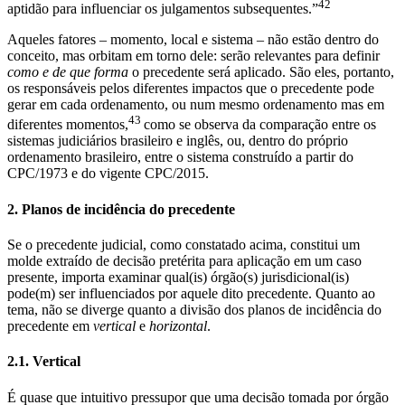
42
aptidão para influenciar os julgamentos subsequentes.”
Aqueles fatores – momento, local e sistema – não estão dentro do
conceito, mas orbitam em torno dele: serão relevantes para definir
como e de que forma
o precedente será aplicado. São eles, portanto,
os responsáveis pelos diferentes impactos que o precedente pode
gerar em cada ordenamento, ou num mesmo ordenamento mas em
43
diferentes momentos,
como se observa da comparação entre os
sistemas judiciários brasileiro e inglês, ou, dentro do próprio
ordenamento brasileiro, entre o sistema construído a partir do
CPC/1973 e do vigente CPC/2015.
2. Planos de incidência do precedente
Se o precedente judicial, como constatado acima, constitui um
molde extraído de decisão pretérita para aplicação em um caso
presente, importa examinar qual(is) órgão(s) jurisdicional(is)
pode(m) ser influenciados por aquele dito precedente. Quanto ao
tema, não se diverge quanto a divisão dos planos de incidência do
precedente em
vertical
e
horizontal
.
2.1. Vertical
É quase que intuitivo pressupor que uma decisão tomada por órgão