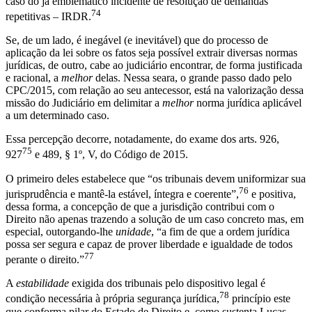
caso do já emblemático incidente de resolução de demandas
74
repetitivas – IRDR.
Se, de um lado, é inegável (e inevitável) que do processo de
aplicação da lei sobre os fatos seja possível extrair diversas normas
jurídicas, de outro, cabe ao judiciário encontrar, de forma justificada
e racional, a
melhor
delas. Nessa seara, o grande passo dado pelo
CPC/2015, com relação ao seu antecessor, está na valorização dessa
missão do Judiciário em delimitar a
melhor
norma jurídica aplicável
a um determinado caso.
Essa percepção decorre, notadamente, do exame dos arts. 926,
75
927
e 489, § 1º, V, do Código de 2015.
O primeiro deles estabelece que “os tribunais devem uniformizar sua
76
jurisprudência e mantê-la estável, íntegra e coerente”,
e positiva,
dessa forma, a concepção de que a jurisdição contribui com o
Direito não apenas trazendo a solução de um caso concreto mas, em
especial, outorgando-lhe
unidade
, “a fim de que a ordem jurídica
possa ser segura e capaz de prover liberdade e igualdade de todos
77
perante o direito.”
A
estabilidade
exigida dos tribunais pelo dispositivo legal é
78
condição necessária à própria segurança jurídica,
princípio este
que conforma pilar do Estado de Direito e, como sustenta Lucas