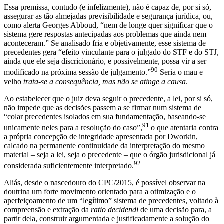
Essa premissa, contudo (e infelizmente), não é capaz de, por si só,
assegurar as tão almejadas previsibilidade e segurança jurídica, ou,
como alerta Georges Abboud, “nem de longe quer significar que o
sistema gere respostas antecipadas aos problemas que ainda nem
aconteceram.” Se analisado fria e objetivamente, esse sistema de
precedentes gera “efeito vinculante para o julgado do STF e do STJ,
ainda que ele seja discricionário, e possivelmente, possa vir a ser
90
modificado na próxima sessão de julgamento.”
Seria o mau e
velho
trata-se a consequência, mas não se atinge a causa
.
Ao estabelecer que o juiz deva seguir o precedente, a lei, por si só,
não impede que as decisões passem a se firmar num sistema de
“colar precedentes isolados em sua fundamentação, baseando-se
91
unicamente neles para a resolução do caso”,
o que atentaria contra
a própria concepção de integridade apresentada por Dworkin,
calcado na permanente continuidade da interpretação do mesmo
material – seja a lei, seja o precedente – que o órgão jurisdicional já
92
considerada suficientemente interpretado.
Aliás, desde o nascedouro do CPC/2015, é possível observar na
doutrina um forte movimento orientado para a otimização e o
aperfeiçoamento de um “legítimo” sistema de precedentes, voltado à
compreensão e extração da
ratio decidendi
de uma decisão para, a
partir dela, construir argumentada e justificadamente a solução do