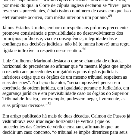
por meio do qual a Corte de cúpula inglesa declarou-se “livre” para
rever seus precedentes, é baixíssimo o número de casos em que isso
49
efetivamente ocorreu, com média inferior a um por ano.
Já nos Estados Unidos, embora o respeito aos próprios precedentes
promova consistência e previsibilidade no desenvolvimento dos
princípios jurídicos e, via de consequência, integridade das e
confiança nas decisões judiciais, não há (e nunca houve) uma regra
50
rígida e inflexível a respeito nesse sentido.
Luiz Guilherme Marinoni destaca o que se chamada de eficácia
horizontal do precedente ao afirmar que “a mesma lógica que impõe
o respeito aos precedentes obrigatórios pelos órgãos judiciais
inferiores exige que os órgãos de um mesmo tribunal respeitem as
suas decisões”. Na lição do autor, “seria impossível pensar em
coerência da ordem jurídica, em igualdade perante o Judiciário, em
segurança jurídica e em previsibilidade caso os órgãos do Superior
Tribunal de Justiça, por exemplo, pudessem negar, livremente, as
51
suas próprias decisões.”
Em artigo publicado há mais de duas décadas, Calmon de Passos já
vislumbrava essa irradiação horizontal (e vertical) que os
precedentes das Cortes de vértice emanam, afirmando que, ao
decidir um caso concreto, “o tribunal se impõe diretrizes para seus