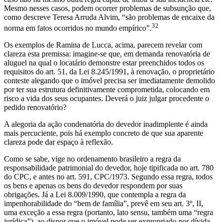
Mesmo nesses casos, podem ocorrer problemas de subsunção que,
como descreve Teresa Arruda Alvim, “são problemas de encaixe da
32
norma em fatos ocorridos no mundo empírico”.
Os exemplos de Ramina de Lucca, acima, parecem revelar com
clareza esta premissa: imagine-se que, em demanda renovatória de
aluguel na qual o locatário demonstre estar preenchidos todos os
requisitos do art. 51, da Lei 8.245/1991, à renovação, o proprietário
conteste alegando que o imóvel precisa ser imediatamente demolido
por ter sua estrutura definitivamente comprometida, colocando em
risco a vida dos seus ocupantes. Deverá o juiz julgar procedente o
pedido renovatório?
A alegoria da ação condenatória do devedor inadimplente é ainda
mais percuciente, pois há exemplo concreto de que sua aparente
clareza pode dar espaço à reflexão.
Como se sabe, vige no ordenamento brasileiro a regra da
responsabilidade patrimonial do devedor, hoje tipificada no art. 780
do CPC, e antes no art. 591, CPC/1973. Segundo essa regra, todos
os bens e apenas os bens do devedor respondem por suas
obrigações. Já a Lei 8.009/1990, que contempla a regra da
impenhorabilidade do “bem de família”, prevê em seu art. 3º, II,
uma exceção a essa regra (portanto, lato sensu, também uma “regra
jurídica”), ao dispor que o imóvel pode ser expropriado por dívida