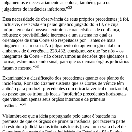
julgamentos e necessariamente as coloca, também, para os
52
julgadores de instâncias inferiores.”
Essa necessidade de observância de seus próprios precedentes já foi,
inclusive, destacada em paradigmático julgado do STJ, de cuja
própria ementa é possível extrair as características de confiança,
robustez e previsibilidade inerentes a um sistema no qual as
orientações de uma Corte são respeitadas por ‒ antes de mais
ninguém ‒ ela mesma. No julgamento do agravo regimental em
embargos de divergência 228.432, consignou-se que “se nós – os
integrantes da Corte – não observarmos as decisões que ajudamos a
formar, estaremos dando sinal, para que os demais órgãos judiciários
53
façam o mesmo.”
Examinando a classificação dos precedentes quanto aos planos de
incidência, Ronaldo Cramer sustenta que as Cortes de vértice têm
aptidão para produzir precedentes com eficácia vertical e horizontal,
ao passo que os tribunais locais “proferirão precedentes horizontais,
que vinculam apenas seus órgãos internos e de primeira
54
instância.”
Vislumbra-se que a ideia propugnada pelo autor é baseada na
premissa de que os órgãos de primeira instância, por fazerem parte
da estrutura judiciária dos tribunais locais (p.ex.: uma vara cível de
Campinas faz parte do Poder Judiciário do Estado de São Paulo;