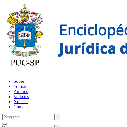
Sobre
Tomos
Autores
Verbetes
Notícias
Contato