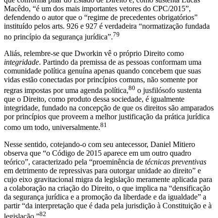
Macêdo, “é um dos mais importantes vetores do CPC/2015”,
defendendo o autor que o “regime de precedentes obrigatórios”
instituído pelos arts. 926 e 927 é verdadeira “normatização fundada
79
no princípio da segurança jurídica”.
Aliás, relembre-se que Dworkin vê o próprio Direito como
integridade
. Partindo da premissa de as pessoas conformam uma
comunidade política genuína apenas quando concebem que suas
vidas estão conectadas por princípios comuns, não somente por
80
regras impostas por uma agenda política,
o jusfilósofo sustenta
que o Direito, como produto dessa sociedade, é igualmente
integridade, fundado na concepção de que os direitos são amparados
por princípios que proveem a melhor justificação da prática jurídica
81
como um todo, universalmente.
Nesse sentido, cotejando-o com seu antecessor, Daniel Mitiero
observa que “o Código de 2015 aparece em um outro quadro
teórico”, caracterizado pela “proeminência de
técnicas preventivas
em detrimento de repressivas para outorgar unidade ao direito” e
cujo eixo gravitacional migra da legislação meramente aplicada para
a colaboração na criação do Direito, o que implica na “densificação
da segurança jurídica e a promoção da liberdade e da igualdade” a
partir “da interpretação que é dada pela jurisdição à Constituição e à
82
legislação.”