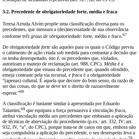
3.2. Precedente de obrigatoriedade forte, média e fraca
Teresa Arruda Alvim propõe uma classificação diversa para os
precedentes, que mensura a (des)necessidade de sua observância
67
conforme
três graus de obrigatoriedade
: forte, médio e fraco.
De obrigatoriedade
forte
são aqueles para os quais o Código previu
o cabimento de ação criada sob medida para contrastar a decisão que
os tenha desrespeitado, isto é, os precedentes que, violados,
autorizam o manejo de reclamação (art. 988, CPC).
Média
é a
obrigatoriedade que emana do precedente que, quando ofendido,
enseja contraste pela via recursal, e
fraca
é a obrigatoriedade
“(apenas) cultural. É aquela que decorre do bom senso, da razão de
ser das coisas, do que se deve ter o direito de razoavelmente
68
esperar.”
A classificação é bastante similar à apresentada por Eduardo
69
Talamini,
que equipara a força persuasiva à vinculação
fraca
,
atribui vinculação média aos precedentes que embasam a aplicação
de técnicas de abreviação do procedimento (p.ex.: art. 332, IV; art.
932, IV, “a”, do CPC), porque trata-se de casos em que, embora não
seja compulsória a aplicação do precedente, o seu desrespeito leva a
70