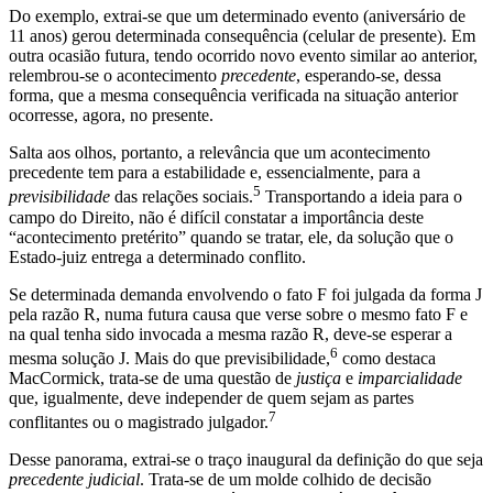
Do exemplo, extrai-se que um determinado evento (aniversário de
11 anos) gerou determinada consequência (celular de presente). Em
outra ocasião futura, tendo ocorrido novo evento similar ao anterior,
relembrou-se o acontecimento
precedente
, esperando-se, dessa
forma, que a mesma consequência verificada na situação anterior
ocorresse, agora, no presente.
Salta aos olhos, portanto, a relevância que um acontecimento
precedente tem para a estabilidade e, essencialmente, para a
5
previsibilidade
das relações sociais.
Transportando a ideia para o
campo do Direito, não é difícil constatar a importância deste
“acontecimento pretérito” quando se tratar, ele, da solução que o
Estado-juiz entrega a determinado conflito.
Se determinada demanda envolvendo o fato F foi julgada da forma J
pela razão R, numa futura causa que verse sobre o mesmo fato F e
na qual tenha sido invocada a mesma razão R, deve-se esperar a
6
mesma solução J. Mais do que previsibilidade,
como destaca
MacCormick, trata-se de uma questão de
justiça
e
imparcialidade
que, igualmente, deve independer de quem sejam as partes
7
conflitantes ou o magistrado julgador.
Desse panorama, extrai-se o traço inaugural da definição do que seja
precedente judicial
. Trata-se de um molde colhido de decisão