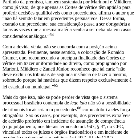
Partindo da premissa, também sustentada por Marinoni e Mitidiero,
como já visto, de que apenas as Cortes de vértice têm aptidão para
proferir decisões qualificáveis como precedentes, afirma o autor que
“não há sentido falar em precedentes persuasivos. Dessa forma,
exarado um precedente, sua consideração passa a ser obrigatória a
todas as vezes que a mesma matéria venha a ser debatida em casos
64
considerados análogos.”
Com a devida vênia, não se concorda com a posição acima
apresentada. Pertinente, nesse sentido, a colocação de Ronaldo
Cramer, que, reconhecendo a precípua finalidade das Cortes de
vértice em trazer uniformidade ao direito, como propugnado por
Marioni, Mitidiero e Zaneti Júnior, reconhece que tal cariz “não
deve excluir os tribunais de segunda instância de fazer o mesmo,
sobretudo porque há matérias que dizem respeito exclusivamente à
65
lei estadual ou municipal.”
Mais do que isso, não se pode perder de vista que o sistema
processual brasileiro contempla de
lege lata
não só a possibilidade
66
de tribunais locais criarem precedentes
como atribui a eles força
obrigatória. São os casos, por exemplo, dos precedentes extraíveis
de acórdão proferido em incidente de assunção de competência
(cujo julgamento, nos literais termos do art. 947, § 3º, do CPC,
vinculará todos os juízes e órgãos fracionários) e em incidente de
resolução de demandas repetitivas (art. 927, III, do CPC).