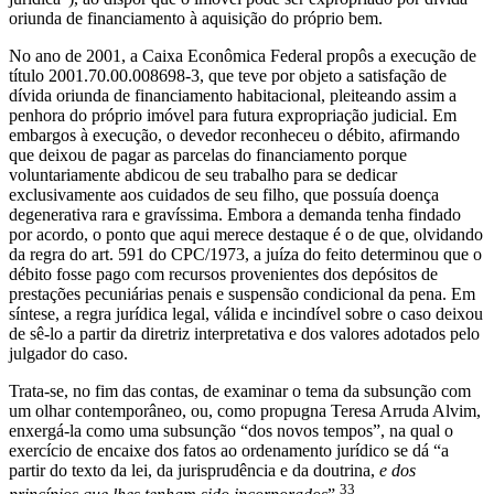
oriunda de financiamento à aquisição do próprio bem.
No ano de 2001, a Caixa Econômica Federal propôs a execução de
título 2001.70.00.008698-3, que teve por objeto a satisfação de
dívida oriunda de financiamento habitacional, pleiteando assim a
penhora do próprio imóvel para futura expropriação judicial. Em
embargos à execução, o devedor reconheceu o débito, afirmando
que deixou de pagar as parcelas do financiamento porque
voluntariamente abdicou de seu trabalho para se dedicar
exclusivamente aos cuidados de seu filho, que possuía doença
degenerativa rara e gravíssima. Embora a demanda tenha findado
por acordo, o ponto que aqui merece destaque é o de que, olvidando
da regra do art. 591 do CPC/1973, a juíza do feito determinou que o
débito fosse pago com recursos provenientes dos depósitos de
prestações pecuniárias penais e suspensão condicional da pena. Em
síntese, a regra jurídica legal, válida e incindível sobre o caso deixou
de sê-lo a partir da diretriz interpretativa e dos valores adotados pelo
julgador do caso.
Trata-se, no fim das contas, de examinar o tema da subsunção com
um olhar contemporâneo, ou, como propugna Teresa Arruda Alvim,
enxergá-la como uma subsunção “dos novos tempos”, na qual o
exercício de encaixe dos fatos ao ordenamento jurídico se dá “a
partir do texto da lei, da jurisprudência e da doutrina,
e dos
33