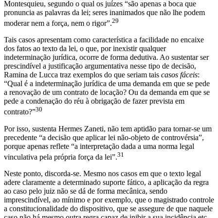
Montesquieu, segundo o qual os juízes “são apenas a boca que
pronuncia as palavras da lei; seres inanimados que não lhe podem
29
moderar nem a força, nem o rigor”.
Tais casos apresentam como característica a facilidade no encaixe
dos fatos ao texto da lei, o que, por inexistir qualquer
indeterminação jurídica, ocorre de forma dedutiva. Ao sustentar ser
prescindível a justificação argumentativa nesse tipo de decisão,
Ramina de Lucca traz exemplos do que seriam tais
casos fáceis
:
“Qual é a indeterminação jurídica de uma demanda em que se pede
a renovação de um contrato de locação? Ou da demanda em que se
pede a condenação do réu à obrigação de fazer prevista em
30
contrato?”
Por isso, sustenta Hermes Zaneti, não tem aptidão para tornar-se um
precedente “a decisão que aplicar lei não-objeto de controvérsia”,
porque apenas reflete “a interpretação dada a uma norma legal
31
vinculativa pela própria força da lei”.
Neste ponto, discorda-se. Mesmo nos casos em que o texto legal
adere claramente a determinado suporte fático, a aplicação da regra
ao caso pelo juiz não se dá de forma mecânica, sendo
imprescindível, ao mínimo e por exemplo, que o magistrado controle
a constitucionalidade do dispositivo, que se assegure de que naquele
caso não há mesmo outra regra capaz de inibir a sua incidência etc.