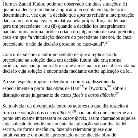
Hermes Zaneti Júnior, pode ser observado em duas situações: (i)
quando a decisão limitar-se a aplicar a lei escrita em si, de forma
determinativa, vez que “a decisão que
apenas
refletir a interpretação
dada a uma norma legal vinculativa pela própria força da lei não
gera um precedente”; ou (ii) quando a decisão for integralmente
pautada numa norma jurídica criada no julgamento de caso pretérito,
caso em que “a vinculação decorre do precedente anterior, do caso-
24
precedente, e não da decisão presente no caso-atual”.
Concorda-se com o autor no sentido de que a replicação do
precedente na solução dada em decisão futura não cria norma
jurídica, mas não quando afirma que a mesma lacuna é observada na
decisão cuja solução é encontrada mediante estrita aplicação da lei.
A esse respeito, importa relembrar a doutrina, disseminada
25
26
especialmente a partir das obras de Hart
e Dworkin,
sobre a
27
distinção entre julgamento de
casos fáceis
e
casos difíceis
.
Sem olvidar da divergência entre os autores no que diz respeito à
28
forma de solução dos
casos difíceis
,
para aquilo que concerne ao
ponto em exame interessam os
casos fáceis
, assim chamados aqueles
cuja solução depende unicamente da aplicação subsuntiva da lei
escrita, de forma mecânica, fazendo relembrar quase que
intuitivamente o modelo apresentado na conhecida obra de