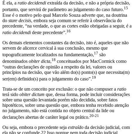
É ela, a
ratio decidendi
extraída da decisão, e não a própria decisão,
15
portanto, que servirá de parâmetro ao julgamento do caso futuro.
Esse é o motivo pelo qual Marcelo Souza adverte que, na doutrina
do
stare decisis
, embora seja comum se referir à observância do
precedente, “na verdade, o que as cortes estão obrigadas a seguir, é a
16
ratio decidendi
deste precedente”.
Os demais elementos constantes da decisão, isto é, aqueles que não
servem de alicerce cervical à sua conclusão, mesmo que
17
topograficamente localizados na fundamentação,
são
18
denominados
obiter dicta
,
conceituados por MacCormick como
“outras declarações de opinião a respeito da lei, valores ou
princípios na decisão, que vão além do(s) ponto(s) que necessita(m)
19
ser(em) definido(s) para o julgamento do caso”.
Trata-se de um conceito por exclusão: o que não compuser a
ratio
terá sido
obiter dictum
que, dessa forma, pode incluir considerações
sobre uma questão levantada porém não decidida, sobre fatos
hipotéticos, sobre uma questão que, embora tenha recebido atenção
no julgamento, não está contida no objeto central da lide ou
20-21
declarações abertas de caráter legal ou prático.
Ou seja, embora o precedente seja
extraído
da decisão judicial, com
ela não se confunde.22 Isso porque nem toda decisão judicial