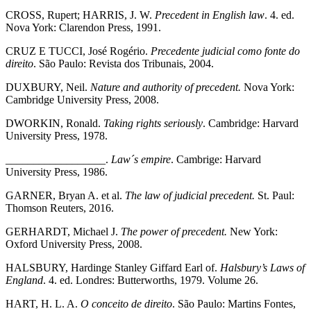
CROSS, Rupert; HARRIS, J. W.
Precedent in English law
. 4. ed.
Nova York: Clarendon Press, 1991.
CRUZ E TUCCI, José Rogério.
Precedente judicial como fonte do
direito
. São Paulo: Revista dos Tribunais, 2004.
DUXBURY, Neil.
Nature and authority of precedent.
Nova York:
Cambridge University Press, 2008.
DWORKIN, Ronald.
Taking rights seriously
. Cambridge: Harvard
University Press, 1978.
__________________.
Law´s empire
. Cambrige: Harvard
University Press, 1986.
GARNER, Bryan A. et al.
The law of judicial precedent.
St. Paul:
Thomson Reuters, 2016.
GERHARDT, Michael J.
The power of precedent.
New York:
Oxford University Press, 2008.
HALSBURY, Hardinge Stanley Giffard Earl of.
Halsbury’s Laws of
England
. 4. ed. Londres: Butterworths, 1979. Volume 26.
HART, H. L. A.
O conceito de direito
. São Paulo: Martins Fontes,