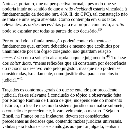
Note-se, portanto, que na perspectiva formal, apesar do que se
poderia intuir no sentido de que a
ratio decidendi
estaria vinculada à
fundamentação da decisão (art. 489, II, do CPC), tal constatação não
se trata de uma regra absoluta. Como contempla em si os fatos
relevantes, as razões necessárias para e a própria conclusão, a
ratio
39
pode se espraiar por todas as partes do ato decisório.
Por outro lado, a fundamentação poderá conter elementos e
fundamentos que, embora debatidos e mesmo que acolhidos por
unanimidade por um órgão colegiado, não guardam relação
40
necessária
com a solução alcançada naquele julgamento.
Trata-se
dos
obiter dicta
, “meras reflexões que ali constaram por decorrência
do raciocínio desenvolvido pelo julgador, mas que não podem ser
consideradas, isoladamente, como justificativa para a conclusão
41
judicial.”
Traçados os contornos gerais do que se entende por precedente
judicial, faz-se relevante à conclusão do tópico a observação feita
por Rodrigo Ramina de Lucca de que, independente do momento
histórico, do local e mesmo do sistema jurídico ao qual se submete,
o conceito de precedente é, invariavelmente, o mesmo. “Seja no
Brasil, na França ou na Inglaterra, devem ser consideradas
precedentes as decisões que, contendo razões jurídicas universais,
válidas para todos os casos análogos ao que foi julgado, tenham