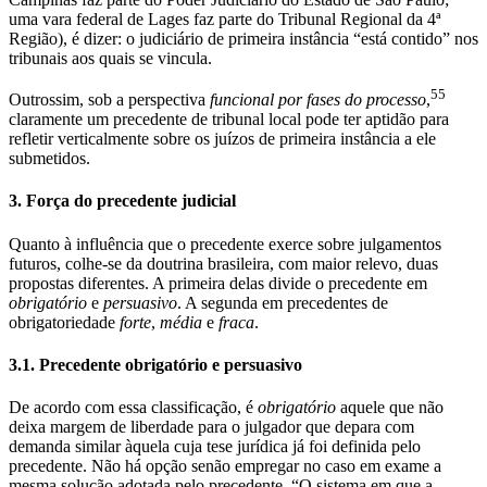
uma vara federal de Lages faz parte do Tribunal Regional da 4ª
Região), é dizer: o judiciário de primeira instância “está contido” nos
tribunais aos quais se vincula.
55
Outrossim, sob a perspectiva
funcional por fases do processo
,
claramente um precedente de tribunal local pode ter aptidão para
refletir verticalmente sobre os juízos de primeira instância a ele
submetidos.
3. Força do precedente judicial
Quanto à influência que o precedente exerce sobre julgamentos
futuros, colhe-se da doutrina brasileira, com maior relevo, duas
propostas diferentes. A primeira delas divide o precedente em
obrigatório
e
persuasivo
. A segunda em precedentes de
obrigatoriedade
forte
,
média
e
fraca
.
3.1. Precedente obrigatório e persuasivo
De acordo com essa classificação, é
obrigatório
aquele que não
deixa margem de liberdade para o julgador que depara com
demanda similar àquela cuja tese jurídica já foi definida pelo
precedente. Não há opção senão empregar no caso em exame a
mesma solução adotada pelo precedente. “O sistema em que a