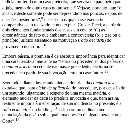
judicial proferida num caso pretérito, que servirá de parâmetro para
8
o julgamento de outro caso no presente.
Veja-se, portanto, que “o
alcance deste somente pode ser depreendido aos poucos, depois de
9
decisões posteriores”,
decisões nas quais esse exercício
comparativo será realizado, como explica Cruz e Tucci, a partir de
dois elementos fundamentais dos casos em cotejo: “(a) as
circunstâncias de fato que embasam a controvérsia; (b) a tese ou o
princípio jurídico assentado na motivação (
ratio decideni
) do
10
provimento decisório”.
Embora básica, a premissa é de absoluta importância para identificar
uma característica marcante na “teoria do precedente” dos países de
common law
: o precedente não nasce precedente, ele torna-se
11
precedente a partir de sua invocação, em um caso futuro.
Seguindo adiante, invocando ainda a doutrina da
common law
,
extrai-se que, para efeito de
aplicação
do precedente, por ocasião de
um segundo julgamento a respeito de uma mesma matéria, o
elemento nuclear da decisão pretérita invocada e que, bem assim,
realmente importa à mensuração de sua incidência no presente, é a
12
13
ratio ecidendi
ou holding,
assim compreendida como “a
enunciação da razão sob a qual uma questão é julgada perante uma
14
Corte”.