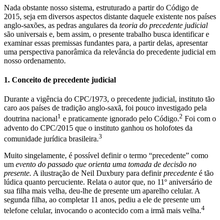
Nada obstante nosso sistema, estruturado a partir do Código de
2015, seja em diversos aspectos distante daquele existente nos países
anglo-saxões, as pedras angulares da
teoria do precedente judicial
são universais e, bem assim, o presente trabalho busca identificar e
examinar essas premissas fundantes para, a partir delas, apresentar
uma perspectiva panorâmica da relevância do precedente judicial em
nosso ordenamento.
1. Conceito de precedente judicial
Durante a vigência do CPC/1973, o precedente judicial, instituto tão
caro aos países de tradição anglo-saxã, foi pouco investigado pela
1
2
doutrina nacional
e praticamente ignorado pelo Código.
Foi com o
advento do CPC/2015 que o instituto ganhou os holofotes da
3
comunidade jurídica brasileira.
Muito singelamente, é possível definir o termo “precedente” como
um
evento do passado que orienta uma tomada de decisão no
presente.
A ilustração de Neil Duxbury para definir
precedente
é tão
lúdica quanto percuciente. Relata o autor que, no 11º aniversário de
sua filha mais velha, deu-lhe de presente um aparelho celular. A
segunda filha, ao completar 11 anos, pediu a ele de presente um
4
telefone celular, invocando o acontecido com a irmã mais velha.