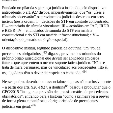
Fundado no pilar da segurança jurídica instituído pelo dispositivo
antecedente, o art. 927 dispõe, imperativamente, que “os juízes e
tribunais observarão” os provimentos judiciais descritos em seus
incisos (nesta ordem: I – decisões do STF em controle concentrado;
II – enunciado de súmula vinculante; III – acórdãos em IAC, IRDR
e REER; IV – enunciados de súmula do STF em matéria
constitucional e do STJ em matéria infraconstitucional; e V –
orientação do plenário ou órgão especial).
O dispositivo institui, segundo parcela da doutrina, um “rol de
83
precedentes obrigatórios”,
diga-se, provimentos oriundos do
próprio órgão jurisdicional que
devem
ser aplicados em casos
futuros que apresentem o mesmo suporte fático-jurídico. “Não se
trata de mera persuasão, mas de vinculação aos precedentes, isto é,
84
os julgadores têm o dever de respeitar o comando.”
Nesse quadro, desenhado – essencialmente, mas não exclusivamente
85
– a partir dos arts. 926 e 927, a doutrina
passou a propugnar que o
CPC/2015 “inaugura a previsão de uma sistemática de precedentes
obrigatórios”, entrando para a história “como a primeira lei a prever
de forma plena e manifesta a obrigatoriedade de precedentes
86
judiciais em geral.”