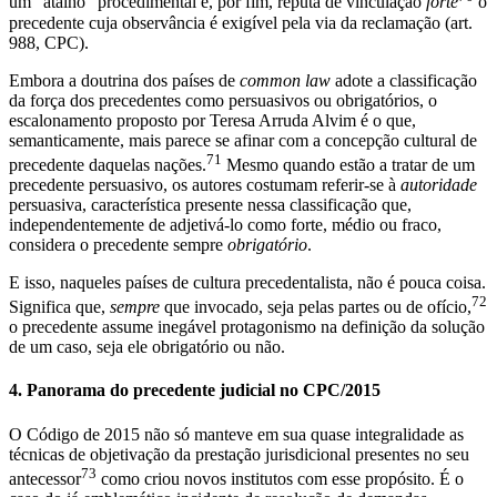
um “atalho” procedimental e, por fim, reputa de vinculação
forte
o
precedente cuja observância é exigível pela via da reclamação (art.
988, CPC).
Embora a doutrina dos países de
common law
adote a classificação
da força dos precedentes como persuasivos ou obrigatórios, o
escalonamento proposto por Teresa Arruda Alvim é o que,
semanticamente, mais parece se afinar com a concepção cultural de
71
precedente daquelas nações.
Mesmo quando estão a tratar de um
precedente persuasivo, os autores costumam referir-se à
autoridade
persuasiva, característica presente nessa classificação que,
independentemente de adjetivá-lo como forte, médio ou fraco,
considera o precedente sempre
obrigatório
.
E isso, naqueles países de cultura precedentalista, não é pouca coisa.
72
Significa que,
sempre
que invocado, seja pelas partes ou de ofício,
o precedente assume inegável protagonismo na definição da solução
de um caso, seja ele obrigatório ou não.
4. Panorama do precedente judicial no CPC/2015
O Código de 2015 não só manteve em sua quase integralidade as
técnicas de objetivação da prestação jurisdicional presentes no seu
73
antecessor
como criou novos institutos com esse propósito. É o