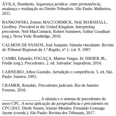
ÁVILA, Humberto.
Segurança jurídica: entre permanência,
mudança e realização no Direito Tributário
. São Paulo: Malheiros,
2011.
BANKOWSKI, Zenon; MACCORMICK, Neil; MARSHALL,
Geoffrey.
Precedent in the United Kingdom. Interpreting
precedents
. Neil MacCormick; Robert Summers; Arthur Goodhart
(org.). Nova York: Routledge, 2016.
CALMON DE PASSOS, José Joaquim. Súmula vinculante.
Revista
do Tribunal Regional da 1.ª Região, nº 1
, vol. 9. 1997.
CAMBI, Eduardo; FOGAÇA, Mateus Vargas.
In
: DIDIER JR.,
Fredie (org.).
Precedentes
. 2. ed. Salvador: Juspodivm, 2016.
CARNEIRO, Athos Gusmão.
Jurisdição e competência
. 5. ed. São
Paulo: Saraiva, 1993.
CRAMER, Ronaldo.
Precedentes judiciais
. Rio de Janeiro:
Forense, 2016.
__________________. A súmula e o sistema de precedentes do
novo CPC.
A nova aplicação da jurisprudência e precedentes no
CPC/2015
. Dierle Nunes; Aluisio Mendes; Fernando Gonzaga
Jayme (coords.). São Paulo: Revista dos Tribunais, 2017.