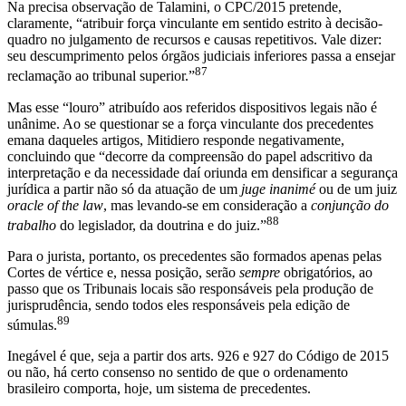
Na precisa observação de Talamini, o CPC/2015 pretende,
claramente, “atribuir força vinculante em sentido estrito à decisão-
quadro no julgamento de recursos e causas repetitivos. Vale dizer:
seu descumprimento pelos órgãos judiciais inferiores passa a ensejar
87
reclamação ao tribunal superior.”
Mas esse “louro” atribuído aos referidos dispositivos legais não é
unânime. Ao se questionar se a força vinculante dos precedentes
emana daqueles artigos, Mitidiero responde negativamente,
concluindo que “decorre da compreensão do papel adscritivo da
interpretação e da necessidade daí oriunda em densificar a segurança
jurídica a partir não só da atuação de um
juge inanimé
ou de um juiz
oracle of the law
, mas levando-se em consideração a
conjunção do
88
trabalho
do legislador, da doutrina e do juiz.”
Para o jurista, portanto, os precedentes são formados apenas pelas
Cortes de vértice e, nessa posição, serão
sempre
obrigatórios, ao
passo que os Tribunais locais são responsáveis pela produção de
jurisprudência, sendo todos eles responsáveis pela edição de
89
súmulas.
Inegável é que, seja a partir dos arts. 926 e 927 do Código de 2015
ou não, há certo consenso no sentido de que o ordenamento
brasileiro comporta, hoje, um sistema de precedentes.