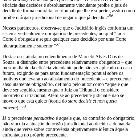
eficácia das decisões é absolutamente vinculante proíbe o juiz de
decidir de forma contrária ao tribunal que lhe é superior, assim como
56
proíbe o órgão jurisdicional de negar o que já decidiu.”
Nesses parâmetros, observa-se que o Judiciário inglês conforma um
sistema verticalmente obrigatório de precedentes, no qual “toda
Corte é obrigada a seguir qualquer caso decidido por uma Corte
57
hierarquicamente superior.”
Destaca-se, ainda, no entendimento de Marcelo Alves Dias de
Souza, a distinção entre precedente relativamente obrigatório ‒ que
mesmo diante da eficácia vinculante pode não ser aplicado no caso
futuro, exigindo-se para tanto fundamentação pontual sobre os
motivos que levaram ao afastamento do precedente ‒ e precedente
absolutamente obrigatório, definido pelo autor como “aquele que
deve ser seguido, mesmo que o Juiz ou Tribunal o considere
incorreto ou irracional. Atém-se ao precedente judicial e não se
move o que está quieto (teoria do
stare decisis et non queta
58
movere
).”
Já o precedente
persuasivo
é aquele que, ao contrário do obrigatório,
não vincula a atuação do órgão jurisdicional ao decidir a demanda,
ainda que verse sobre controvérsia objetivamente idêntica àquela
enfrentada no próprio precedente.