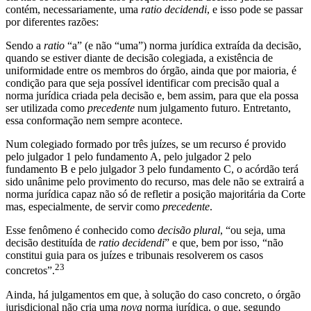
contém, necessariamente, uma
ratio decidendi
, e isso pode se passar
por diferentes razões:
Sendo a
ratio
“a” (e não “uma”) norma jurídica extraída da decisão,
quando se estiver diante de decisão colegiada, a existência de
uniformidade entre os membros do órgão, ainda que por maioria, é
condição para que seja possível identificar com precisão qual a
norma jurídica criada pela decisão e, bem assim, para que ela possa
ser utilizada como
precedente
num julgamento futuro. Entretanto,
essa conformação nem sempre acontece.
Num colegiado formado por três juízes, se um recurso é provido
pelo julgador 1 pelo fundamento A, pelo julgador 2 pelo
fundamento B e pelo julgador 3 pelo fundamento C, o acórdão terá
sido unânime pelo provimento do recurso, mas dele não se extrairá a
norma jurídica capaz não só de refletir a posição majoritária da Corte
mas, especialmente, de servir como
precedente
.
Esse fenômeno é conhecido como
decisão plural
, “ou seja, uma
decisão destituída de
ratio decidendi
” e que, bem por isso, “não
constitui guia para os juízes e tribunais resolverem os casos
23
concretos”.
Ainda, há julgamentos em que, à solução do caso concreto, o órgão
jurisdicional não cria uma
nova
norma jurídica, o que, segundo