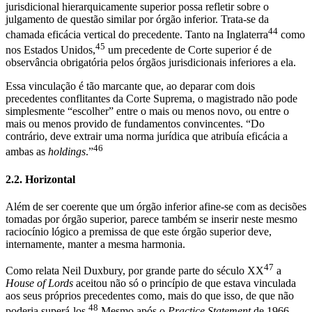
jurisdicional hierarquicamente superior possa refletir sobre o
julgamento de questão similar por órgão inferior. Trata-se da
44
chamada eficácia vertical do precedente. Tanto na Inglaterra
como
45
nos Estados Unidos,
um precedente de Corte superior é de
observância obrigatória pelos órgãos jurisdicionais inferiores a ela.
Essa vinculação é tão marcante que, ao deparar com dois
precedentes conflitantes da Corte Suprema, o magistrado não pode
simplesmente “escolher” entre o mais ou menos novo, ou entre o
mais ou menos provido de fundamentos convincentes. “Do
contrário, deve extrair uma norma jurídica que atribuía eficácia a
46
ambas as
holdings
.”
2.2. Horizontal
Além de ser coerente que um órgão inferior afine-se com as decisões
tomadas por órgão superior, parece também se inserir neste mesmo
raciocínio lógico a premissa de que este órgão superior deve,
internamente, manter a mesma harmonia.
47
Como relata Neil Duxbury, por grande parte do século XX
a
House of Lords
aceitou não só o princípio de que estava vinculada
aos seus próprios precedentes como, mais do que isso, de que não
48
poderia superá-los.
Mesmo após o
Practice Statement
de 1966,