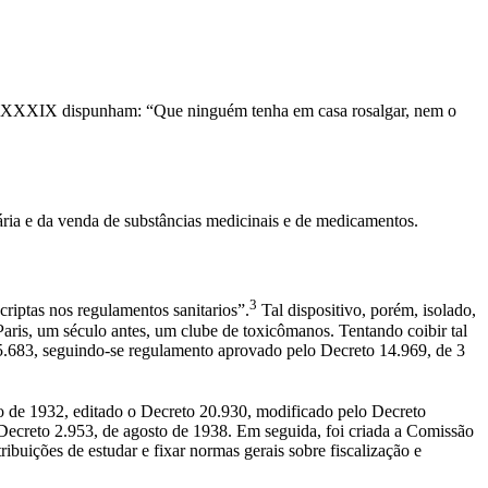
lo LXXXIX dispunham: “Que ninguém tenha em casa rosalgar, nem o
ária e da venda de substâncias medicinais e de medicamentos.
3
riptas nos regulamentos sanitarios”.
Tal dispositivo, porém, isolado,
aris, um século antes, um clube de toxicômanos. Tentando coibir tal
15.683, seguindo-se regulamento aprovado pelo Decreto 14.969, de 3
iro de 1932, editado o Decreto 20.930, modificado pelo Decreto
 Decreto 2.953, de agosto de 1938. Em seguida, foi criada a Comissão
ibuições de estudar e fixar normas gerais sobre fiscalização e