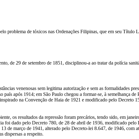
a pelo problema de tóxicos nas Ordenações Filipinas, que em seu Títu
o, de 29 de setembro de 1851, disciplinou-a ao tratar da polícia sanit
âncias venenosas sem legitima autorização e sem as formalidades presc
so país após 1914; em São Paulo chegou a formar-se, à semelhança de P
1, inspirado na Convenção de Haia de 1921 e modificado pelo Decreto 
piente, os resultados da repressão foram precários, tendo sido, em jane
ia foi dado pelo Decreto 780, de 28 de abril de 1936, modificado pelo
 13 de março de 1941, alterado pelo Decreto-lei 8.647, de 1946, com atr
s dispersas a respeito.