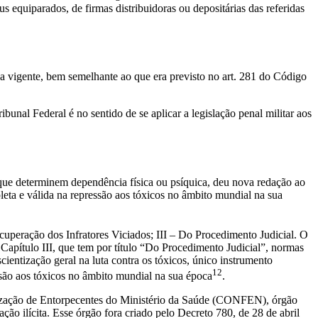
 equiparados, de firmas distribuidoras ou depositárias das referidas
da vigente, bem semelhante ao que era previsto no art. 281 do Código
bunal Federal é no sentido de se aplicar a legislação penal militar aos
 que determinem dependência física ou psíquica, deu nova redação ao
pleta e válida na repressão aos tóxicos no âmbito mundial na sua
ecuperação dos Infratores Viciados; III – Do Procedimento Judicial. O
Capítulo III, que tem por título “Do Procedimento Judicial”, normas
cientização geral na luta contra os tóxicos, único instrumento
12
essão aos tóxicos no âmbito mundial na sua época
.
alização de Entorpecentes do Ministério da Saúde (CONFEN), órgão
ação ilícita. Esse órgão fora criado pelo Decreto 780, de 28 de abril