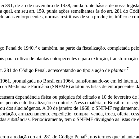
lei 891, de 25 de novembro de 1938, ainda fonte básica de nossa legisla
a qual, em seu art. 159, punia ações semelhantes às do art. 281 do Cód
radas entorpecentes, normas restritivas de sua produção, tráfico e con
5
igo Penal de 1940,
e também, na parte da fiscalização, completada pelo
 para cultivo de plantas entorpecentes e para extração, transformação e
7
. 281 do Código Penal, acrescentando ao tipo a ação de
plantar
.
1961, promulgada no Brasil em 1964, transformando-se em lei interna, a
ão da Medicina e Farmácia (SNFMF) adotou as listas de entorpecentes d
causam dependência física ou psíquica foi editado a 10 de fevereiro de
ins penais e de fiscalização e controle. Nessa matéria, o Brasil foi o 
 ou dos alucinógenos. A 30 de janeiro de 1968, o SNFMF regulamentou 
rtação, armazenamento, expedição, compra, venda, troca, oferta, cessã
 das substâncias. Periodicamente, tem o SNFMF divulgado as listas de e
8
erou a redação do art. 281 do Código Penal
, nos termos que adiante a