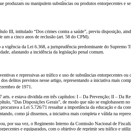
que produzam ou manipulem substâncias ou produtos entorpecentes e seus
lo III, intitulado “Dos crimes contra a saúde”, previu disposição, ain
de um a cinco anos de reclusão (art. 58 do CPM).
ob a vigência da Lei 6.368, a jurisprudência predominante do Supremo Tri
alidade, afastando a incidência da legislação penal comum.
entivas e repressivas ao tráfico e uso de substâncias entorpecentes ou
 dos delitos previstos nesse artigo, representando a iniciativa mais com
dezembro de 1971.
arts. e estava dividida em três capítulos: I – Da Prevenção; II – Da R
apítulo, “Das Disposições Gerais”, de modo que não se englobassem no 
, procurava a Lei 5.726/71 ressaltar a importância da educação e da cons
entando, como já dissemos, a iniciativa mais completa e válida na repr
provou, por sua vez, o Regimento Interno da Comissão Nacional de Fisc
torpecentes e equiparados, com o objetivo de reprimir seu tráfico e utiliz