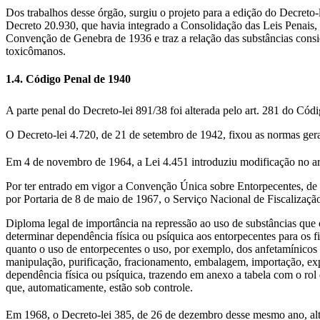
Dos trabalhos desse órgão, surgiu o projeto para a edição do Decreto-
Decreto 20.930, que havia integrado a Consolidação das Leis Penais, 
Convenção de Genebra de 1936 e traz a relação das substâncias conside
toxicômanos.
1.4. Código Penal de 1940
A parte penal do Decreto-lei 891/38 foi alterada pelo art. 281 do Cód
O Decreto-lei 4.720, de 21 de setembro de 1942, fixou as normas gerais
Em 4 de novembro de 1964, a Lei 4.451 introduziu modificação no art
Por ter entrado em vigor a Convenção Única sobre Entorpecentes, de 
por Portaria de 8 de maio de 1967, o Serviço Nacional de Fiscalizaç
Diploma legal de importância na repressão ao uso de substâncias que 
determinar dependência física ou psíquica aos entorpecentes para os f
quanto o uso de entorpecentes o uso, por exemplo, dos anfetamínicos
manipulação, purificação, fracionamento, embalagem, importação, expo
dependência física ou psíquica, trazendo em anexo a tabela com o rol
que, automaticamente, estão sob controle.
Em 1968, o Decreto-lei 385, de 26 de dezembro desse mesmo ano, alt