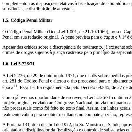
complementou as disposições relativas à fiscalização de laboratórios 
substâncias, e distribuição de amostras.
1.5. Código Penal Militar
O Código Penal Militar (Dec.-Lei 1.001, de 21-10-1969), no seu Capítu
Penal em sua redação original. A pena prevista para o
caput
e § 1º é 
Apesar das críticas sobre a discrepância de tratamento, já existente s
crimes de drogas sujeitos à justiça castrense pelo princípio da especi
1.6. Lei 5.726/71
A Lei 5.726, de 29 de outubro de 1971, que dispôs sobre medidas prev
art. 281 do Código Penal e alterou o rito processual para o julgamento
11
época
. Essa Lei foi regulamentada pelo Decreto 69.845, de 27 de 
Como já tivemos oportunidade de escrever, a Lei 5.726/71 continha 27 
projeto original, enviado ao Congresso Nacional, previa um quarto c
não processuais como foi feito no texto final. Assim, em linhas gerais
realmente válido para se obter resultados no combate ao vício, repres
A Portaria 131, de 6 de abril de 1972, do Sr. Ministro da Saúde, a
orientador e disciplinador da fiscalização e controle de substâncias en