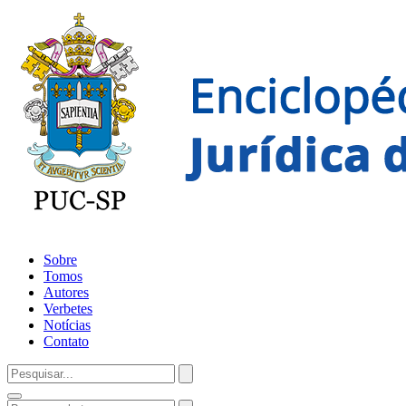
Sobre
Tomos
Autores
Verbetes
Notícias
Contato