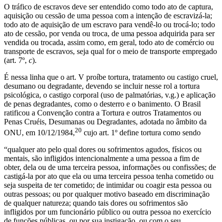
O tráfico de escravos deve ser entendido como todo ato de captura,
aquisição ou cessão de uma pessoa com a intenção de escravizá-la;
todo ato de aquisição de um escravo para vendê-lo ou trocá-lo; todo
ato de cessão, por venda ou troca, de uma pessoa adquirida para ser
vendida ou trocada, assim como, em geral, todo ato de comércio ou
transporte de escravos, seja qual for o meio de transporte empregado
(art. 7º,
c
).
É nessa linha que o art. V proíbe tortura, tratamento ou castigo cruel,
desumano ou degradante, devendo se incluir nesse rol a tortura
psicológica, o castigo corporal (uso de palmatórias, v.g.) e aplicação
de penas degradantes, como o desterro e o banimento. O Brasil
ratificou a Convenção contra a Tortura e outros Tratamentos ou
Penas Cruéis, Desumanas ou Degradantes, adotada no âmbito da
20
ONU, em 10/12/1984,
cujo art. 1º define tortura como sendo
“qualquer ato pelo qual dores ou sofrimentos agudos, físicos ou
mentais, são infligidos intencionalmente a uma pessoa a fim de
obter, dela ou de uma terceira pessoa, informações ou confissões; de
castigá-la por ato que ela ou uma terceira pessoa tenha cometido ou
seja suspeita de ter cometido; de intimidar ou coagir esta pessoa ou
outras pessoas; ou por qualquer motivo baseado em discriminação
de qualquer natureza; quando tais dores ou sofrimentos são
infligidos por um funcionário público ou outra pessoa no exercício
de funções públicas, ou por sua instigação, ou com o seu