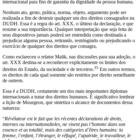
internacional para fins de garantia da dignidade da pessoa humana.
Nenhum ato, gesto, prática, norma, objeto, argumento pode ser
realizada a fim de destruir qualquer um dos direitos consagrados na
DUDH. Essa é a regra do art. XXX, o último da declaração, e que
resume a sua importância. Qualquer interpretação que seja feita de
seus dispositivos jamais poderá ser entendida como destinada a
prejudicar alguma pessoa, retirando, restringindo ou prejudicando o
exercício de qualquer dos direitos que consagra,
Como esclareceu o relator Malik, nas discussões para sua adoção, o
art. XXX destina-se a reconhecer explicitamente os limites dos
35
direitos do Estado, da sociedade e de terceiros.
Em outros termos,
os direitos de cada qual somente são restritos por direito semelhante
de outrem.
Essa é a DUDH, certamente um dos mais importantes diplomas
internacionais a tratar dos direitos humanos. É significativo lembrar
a lição de Mourgeon, que sintetiza o alcance de documentos dessa
natureza:
“
Révélateur est le fait que les récentes déclarations de droits,
internes ou internationalioles, ne visent pas l’homme dans son
essence et as totalité, mais des catégories d’êtres humains: la
femme, l’enfant, l’étranger, le réfugié, l’apatride, le travailleur, le