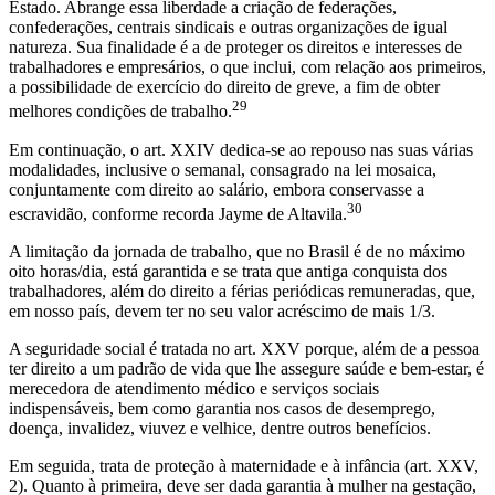
Estado. Abrange essa liberdade a criação de federações,
confederações, centrais sindicais e outras organizações de igual
natureza. Sua finalidade é a de proteger os direitos e interesses de
trabalhadores e empresários, o que inclui, com relação aos primeiros,
a possibilidade de exercício do direito de greve, a fim de obter
29
melhores condições de trabalho.
Em continuação, o art. XXIV dedica-se ao repouso nas suas várias
modalidades, inclusive o semanal, consagrado na lei mosaica,
conjuntamente com direito ao salário, embora conservasse a
30
escravidão, conforme recorda Jayme de Altavila.
A limitação da jornada de trabalho, que no Brasil é de no máximo
oito horas/dia, está garantida e se trata que antiga conquista dos
trabalhadores, além do direito a férias periódicas remuneradas, que,
em nosso país, devem ter no seu valor acréscimo de mais 1/3.
A seguridade social é tratada no art. XXV porque, além de a pessoa
ter direito a um padrão de vida que lhe assegure saúde e bem-estar, é
merecedora de atendimento médico e serviços sociais
indispensáveis, bem como garantia nos casos de desemprego,
doença, invalidez, viuvez e velhice, dentre outros benefícios.
Em seguida, trata de proteção à maternidade e à infância (art. XXV,
2). Quanto à primeira, deve ser dada garantia à mulher na gestação,