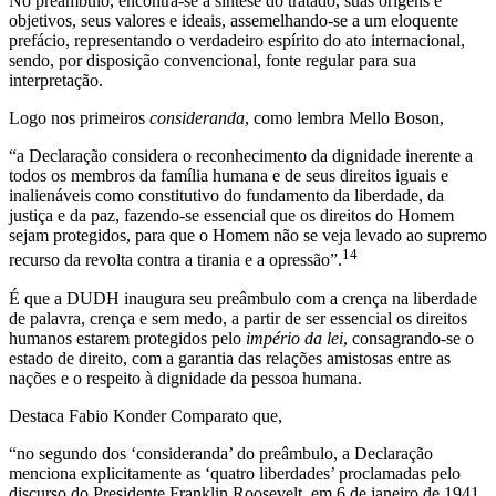
No preâmbulo, encontra-se a síntese do tratado, suas origens e
objetivos, seus valores e ideais, assemelhando-se a um eloquente
prefácio, representando o verdadeiro espírito do ato internacional,
sendo, por disposição convencional, fonte regular para sua
interpretação.
Logo nos primeiros
consideranda
, como lembra Mello Boson,
“a Declaração considera o reconhecimento da dignidade inerente a
todos os membros da família humana e de seus direitos iguais e
inalienáveis como constitutivo do fundamento da liberdade, da
justiça e da paz, fazendo-se essencial que os direitos do Homem
sejam protegidos, para que o Homem não se veja levado ao supremo
14
recurso da revolta contra a tirania e a opressão”.
É que a DUDH inaugura seu preâmbulo com a crença na liberdade
de palavra, crença e sem medo, a partir de ser essencial os direitos
humanos estarem protegidos pelo
império da lei
, consagrando-se o
estado de direito, com a garantia das relações amistosas entre as
nações e o respeito à dignidade da pessoa humana.
Destaca Fabio Konder Comparato que,
“no segundo dos ‘consideranda’ do preâmbulo, a Declaração
menciona explicitamente as ‘quatro liberdades’ proclamadas pelo
discurso do Presidente Franklin Roosevelt, em 6 de janeiro de 1941.