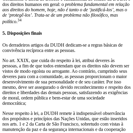
dos direitos humanos em geral: o
problema fundamental em relação
aos direitos do homem, hoje, não é tanto o de ‘justificá-los’, mas o
de ‘protegê-los’. Trata-se de um problema não filosófico, mas
34
político
.
5. Disposições finais
Os derradeiros artigos da DUDH dedicam-se a regras básicas de
convivência recíproca entre as pessoas.
No art. XXIX, que cuida do respeito à lei, atribui deveres às
pessoas, a fim de que todos entendam que os direitos não devem ser
vistos de modo egoísta ou arrogante. Ao contrário, cumprindo seus
deveres para com a comunidade, as pessoas proporcionam o maior
desenvolvimento de sua personalidade e de seu caráter. Por isso
mesmo, deve ser assegurado o devido reconhecimento e respeito dos
direitos e liberdades das demais pessoas, satisfazendo as exigências
de moral, ordem pública e bem-estar de uma sociedade
democrática;
Nesse respeito à lei, a DUDH remete à indispensável observância
dos propósitos e princípios das Nações Unidas, que estão inseridos
nos arts. 1 e 2 da Carta de São Francisco, sobretudo com vistas à
manutenção da paz e da segurança internacionais e da cooperação