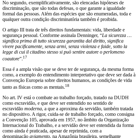
No segundo, exemplificativamente, são elencadas hipóteses de
discriminação, que são todas defesas, o que garante a igualdade
formal das pessoas. Além das espécies que são enumeradas, toda e
qualquer outra condição discriminatória também é proibida.
O artigo III trata de três direitos fundamentais: vida, liberdade e
segurança pessoal. Conforme assinala Denninger, “
La sicurezza …
significa prima di tutto sicurezza garantita dal diritto, significa
vivere pacificamente, senza armi, senza violenza e faide, sotto la
legge di cui il citadino stesso si può sentire autore o perlomeno
17
coautore
”.
Essa é a ampla visão que se deve ter de segurança, da mesma forma
como, a exemplo do entendimento interpretativo que deve ser dada à
Convenção Europeia sobre direitos humanos, as condições de vida
18
tanto as físicas como as mentais.
No art. IV está o combate ao trabalho forçado, tratado na DUDH
como escravidão, e que deve ser entendido no sentido de
escravidão
moderna
, a que a aproxima da servidão, também tratada
no dispositivo. A rigor, cuida-se de trabalho forçado, como consigna
a Convenção 105, aprovada em 1957, no âmbito da Organização
Internacional do Trabalho, e a servidão deve ser entendida da forma
como ainda é praticada, apesar de reprimida, com a
denominação
aviamento
, na Amazônia brasileira, semelhante