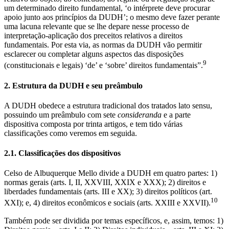
um determinado direito fundamental, ‘o intérprete deve procurar
apoio junto aos princípios da DUDH’; o mesmo deve fazer perante
uma lacuna relevante que se lhe depare nesse processo de
interpretação-aplicação dos preceitos relativos a direitos
fundamentais. Por esta via, as normas da DUDH vão permitir
esclarecer ou completar alguns aspectos das disposições
9
(constitucionais e legais) ‘de’ e ‘sobre’ direitos fundamentais”.
2. Estrutura da DUDH e seu preâmbulo
A DUDH obedece a estrutura tradicional dos tratados lato sensu,
possuindo um preâmbulo com sete
consideranda
e a parte
dispositiva composta por trinta artigos, e tem tido várias
classificações como veremos em seguida.
2.1. Classificações dos dispositivos
Celso de Albuquerque Mello divide a DUDH em quatro partes: 1)
normas gerais (arts. I, II, XXVIII, XXIX e XXX); 2) direitos e
liberdades fundamentais (arts. III e XX); 3) direitos políticos (art.
10
XXI); e, 4) direitos econômicos e sociais (arts. XXIII e XXVII).
Também pode ser dividida por temas específicos, e, assim, temos: 1)