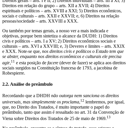
Direitos gerais – arts. I e II; 2) Direitos individuais – arts. III a XI; 3)
Direitos em relação do grupo – arts. XII a XVII; 4) Direitos
espirituais e políticos – arts. XVIII a XXI; 5) Direitos econômicos,
sociais e culturais – arts. XXII e XXVII; e, 6) Direitos na relação
pessoas/sociedade – arts. XXVIII a XXX.
Ou também por temas gerais, a nosso ver a mais indicada e
objetivas, porque bem sintetiza o alcance da DUDH: 1) Direitos
civis e políticos – arts. I a XV; 2) Direitos econômicos sociais e
culturais – arts. XVI a XXVIII; e, 3) Deveres e limites – arts. XXIX
e XXX. Note-se que,
nos direitos civis e políticos o Estado tem que
se abster, enquanto nos direitos econômicos e culturais ele precisa
11
agir
,
e esta posição de
facere
(dever de fazer) se aplica aos direitos
sociais surgidos na Constituição francesa de 1793, a jacobina de
Robespierre.
2.2. Análise do preâmbulo
Recordando que a DHDH
não outorga nem sanciona os direitos
12
universais, mas simplesmente os proclama
,
lembremos, por igual,
que, no Direito dos Tratados, é muito importante o papel do
preâmbulo, tanto que assim é ressaltado no art. 31 da Convenção de
13
Viena sobre Direitos dos Tratados de 25 de maio de 1969.