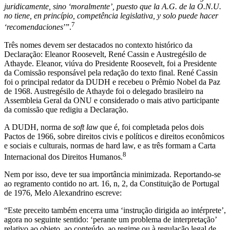
juridicamente, sino ‘moralmente’, puesto que la A.G. de la O.N.U.
no tiene, en princípio, competência legislativa, y solo puede hacer
7
‘recomendaciones
’”.
Três nomes devem ser destacados no contexto histórico da
Declaração: Eleanor Roosevelt, René Cassin e Austregésilo de
Athayde. Eleanor, viúva do Presidente Roosevelt, foi a Presidente
da Comissão responsável pela redação do texto final. René Cassin
foi o principal redator da DUDH e recebeu o Prêmio Nobel da Paz
de 1968. Austregésilo de Athayde foi o delegado brasileiro na
Assembleia Geral da ONU e considerado o mais ativo participante
da comissão que redigiu a Declaração.
A DUDH, norma de
soft law
que é, foi completada pelos dois
Pactos de 1966, sobre direitos civis e políticos e direitos econômicos
e sociais e culturais, normas de hard law, e as três formam a Carta
8
Internacional dos Direitos Humanos.
Nem por isso, deve ter sua importância minimizada. Reportando-se
ao regramento contido no art. 16, n, 2, da Constituição de Portugal
de 1976, Melo Alexandrino escreve:
“Este preceito também encerra uma ‘instrução dirigida ao intérprete’,
agora no seguinte sentido: ‘perante um problema de interpretação’
relativo ao objeto, ao conteúdo, ao regime ou à regulação legal de