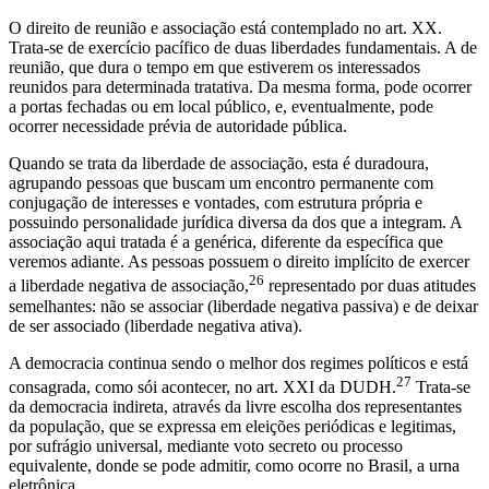
O direito de reunião e associação está contemplado no art. XX.
Trata-se de exercício pacífico de duas liberdades fundamentais. A de
reunião, que dura o tempo em que estiverem os interessados
reunidos para determinada tratativa. Da mesma forma, pode ocorrer
a portas fechadas ou em local público, e, eventualmente, pode
ocorrer necessidade prévia de autoridade pública.
Quando se trata da liberdade de associação, esta é duradoura,
agrupando pessoas que buscam um encontro permanente com
conjugação de interesses e vontades, com estrutura própria e
possuindo personalidade jurídica diversa da dos que a integram. A
associação aqui tratada é a genérica, diferente da específica que
veremos adiante. As pessoas possuem o direito implícito de exercer
26
a liberdade negativa de associação,
representado por duas atitudes
semelhantes: não se associar (liberdade negativa passiva) e de deixar
de ser associado (liberdade negativa ativa).
A democracia continua sendo o melhor dos regimes políticos e está
27
consagrada, como sói acontecer, no art. XXI da DUDH.
Trata-se
da democracia indireta, através da livre escolha dos representantes
da população, que se expressa em eleições periódicas e legitimas,
por sufrágio universal, mediante voto secreto ou processo
equivalente, donde se pode admitir, como ocorre no Brasil, a urna
eletrônica.