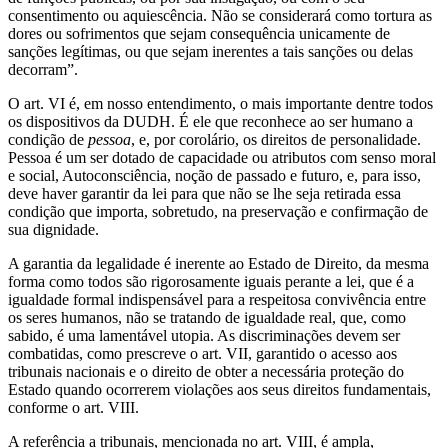
consentimento ou aquiescência. Não se considerará como tortura as
dores ou sofrimentos que sejam consequência unicamente de
sanções legítimas, ou que sejam inerentes a tais sanções ou delas
decorram”.
O art. VI é, em nosso entendimento, o mais importante dentre todos
os dispositivos da DUDH. É ele que reconhece ao ser humano a
condição de
pessoa
, e, por corolário, os direitos de personalidade.
Pessoa é um ser dotado de capacidade ou atributos com senso moral
e social, Autoconsciência, noção de passado e futuro, e, para isso,
deve haver garantir da lei para que não se lhe seja retirada essa
condição que importa, sobretudo, na preservação e confirmação de
sua dignidade.
A garantia da legalidade é inerente ao Estado de Direito, da mesma
forma como todos são rigorosamente iguais perante a lei, que é a
igualdade formal indispensável para a respeitosa convivência entre
os seres humanos, não se tratando de igualdade real, que, como
sabido, é uma lamentável utopia. As discriminações devem ser
combatidas, como prescreve o art. VII, garantido o acesso aos
tribunais nacionais e o direito de obter a necessária proteção do
Estado quando ocorrerem violações aos seus direitos fundamentais,
conforme o art. VIII.
A referência a tribunais, mencionada no art. VIII, é ampla,