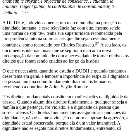
chômeur, le croyant, l’objecteur de conscience, l’étudiant, le
militaire, l’agent public, le contribuable, le consommateur, le
36
vieillard…
”.
A DUDH é, induvidosamente, um marco mundial na proteção da
dignidade humana, e essa relevância faz com que, mesmo sendo
uma norma de
soft law
, tenha sua superioridade reconhecida pela
jurisprudência interna sobre as leis que lhe sejam eventualmente
37
contrárias, como recordado por Charles Rousseau.
A seu lado, os
documentos internacionais que se seguiram marcam a nova
preocupação da comunidade com a necessidade de tornar efetivos os
direitos que foram sendo criados ao longo da história.
O que é necessário, quando se estuda a DUDH e quando cuidamos
desse tema em geral, é lembrar a importância do respeito à dignidade
da pessoa humana como fundamento dos direitos humanos,
recolhendo a doutrina de Arion Sayão Romita:
“Os direitos fundamentais constituem manifestações da dignidade da
pessoa. Quando algum dos direitos fundamentais, qualquer se seja a
família a que pertença, for violado, é a dignidade da pessoa que
sofre a ofensa. Os direitos fundamentais asseguram as condições da
dignidade e, não obstante a violação da norma, apesar da agressão, a
dignidade estará preservada, porque ela é um valor intangível. A
dignidade não se esgota nos direitos fundamentais, entretanto, só