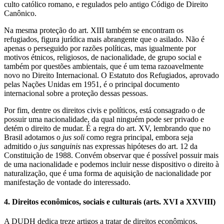
culto católico romano, e regulados pelo antigo Código de Direito
Canônico.
Na mesma proteção do art. XIII também se encontram os
refugiados, figura jurídica mais abrangente que o asilado. Não é
apenas o perseguido por razões políticas, mas igualmente por
motivos étnicos, religiosos, de nacionalidade, de grupo social e
também por questões ambientais, que é um tema razoavelmente
novo no Direito Internacional. O Estatuto dos Refugiados, aprovado
pelas Nações Unidas em 1951, é o principal documento
internacional sobre a proteção dessas pessoas.
Por fim, dentre os direitos civis e políticos, está consagrado o de
possuir uma nacionalidade, da qual ninguém pode ser privado e
detém o direito de mudar. É a regra do art. XV, lembrando que no
Brasil adotamos o
jus soli
como regra principal, embora seja
admitido o
jus sanguinis
nas expressas hipóteses do art. 12 da
Constituição de 1988. Convém observar que é possível possuir mais
de uma nacionalidade e podemos incluir nesse dispositivo o direito à
naturalização, que é uma forma de aquisição de nacionalidade por
manifestação de vontade do interessado.
4. Direitos econômicos, sociais e culturais (arts. XVI a XXVIII)
A DUDH dedica treze artigos a tratar de direitos econômicos,