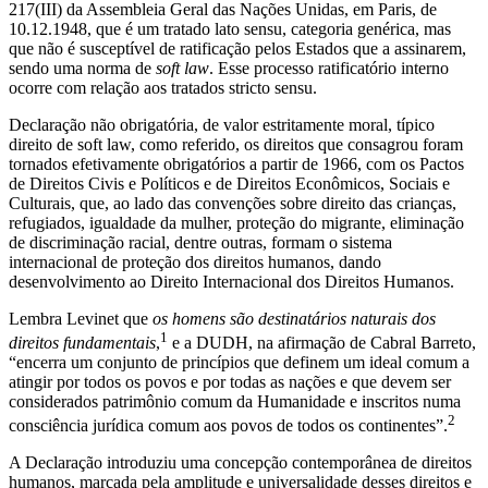
217(III) da Assembleia Geral das Nações Unidas, em Paris, de
10.12.1948, que é um tratado lato sensu, categoria genérica, mas
que não é susceptível de ratificação pelos Estados que a assinarem,
sendo uma norma de
soft law
. Esse processo ratificatório interno
ocorre com relação aos tratados stricto sensu.
Declaração não obrigatória, de valor estritamente moral, típico
direito de soft law, como referido, os direitos que consagrou foram
tornados efetivamente obrigatórios a partir de 1966, com os Pactos
de Direitos Civis e Políticos e de Direitos Econômicos, Sociais e
Culturais, que, ao lado das convenções sobre direito das crianças,
refugiados, igualdade da mulher, proteção do migrante, eliminação
de discriminação racial, dentre outras, formam o sistema
internacional de proteção dos direitos humanos, dando
desenvolvimento ao Direito Internacional dos Direitos Humanos.
Lembra Levinet que
os homens são destinatários naturais dos
1
direitos fundamentais
,
e a DUDH, na afirmação de Cabral Barreto,
“encerra um conjunto de princípios que definem um ideal comum a
atingir por todos os povos e por todas as nações e que devem ser
considerados patrimônio comum da Humanidade e inscritos numa
2
consciência jurídica comum aos povos de todos os continentes”.
A Declaração introduziu uma concepção contemporânea de direitos
humanos, marcada pela amplitude e universalidade desses direitos e