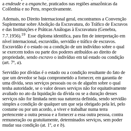
a
endeude
e a
enganche
, praticados nas regiões amazônicas da
Colômbia e no Peru, respectivamente.
Ademais, no Direito Internacional geral, encontramos a Convenção
Suplementar sobre Abolição da Escravatura, do Tráfico de Escravos
e das Instituições e Práticas Análogas à Escravatura (Genebra,
19
7.7.1956).
Esse diploma identifica, para fim de interpretação em
nível internacional, escravidão, servidão e tráfico de escravos.
Escravidão é o estado ou a condição de um indivíduo sobre o qual
se exercem todos ou parte dos poderes atribuídos ao direito de
propriedade, sendo
escravo
o indivíduo em tal estado ou condição
(art. 7º,
a
).
Servidão por dívidas é o estado ou a condição resultante do fato de
que um devedor se haja comprometido a fornecer, em garantia de
uma dívida, seus serviços pessoais ou os de alguém sobre o qual
tenha autoridade, se o valor desses serviços não for equitativamente
avaliado no ato da liquidação da dívida ou se a duração desses
serviços não for limitada nem sua natureza definida, sendo servidão
simples a condição de qualquer um que seja obrigado pela lei, pelo
costume ou por um acordo, a viver e trabalhar numa terra
pertencente a outra pessoa e a fornecer a essa outra pessoa, contra
remuneração ou gratuitamente, determinados serviços, sem poder
mudar sua condição (at. 1º,
a
e
b
).