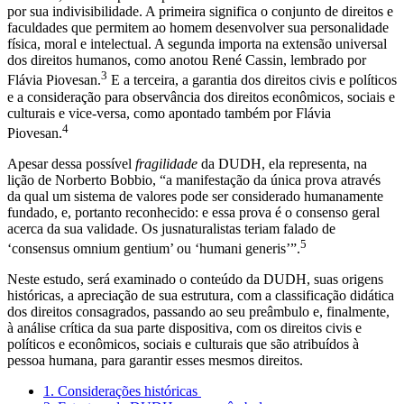
por sua indivisibilidade. A primeira significa o conjunto de direitos e
faculdades que permitem ao homem desenvolver sua personalidade
física, moral e intelectual. A segunda importa na extensão universal
dos direitos humanos, como anotou René Cassin, lembrado por
3
Flávia Piovesan.
E a terceira, a garantia dos direitos civis e políticos
e a consideração para observância dos direitos econômicos, sociais e
culturais e vice-versa, como apontado também por Flávia
4
Piovesan.
Apesar dessa possível
fragilidade
da DUDH, ela representa, na
lição de Norberto Bobbio, “a manifestação da única prova através
da qual um sistema de valores pode ser considerado humanamente
fundado, e, portanto reconhecido: e essa prova é o consenso geral
acerca da sua validade. Os jusnaturalistas teriam falado de
5
‘consensus omnium gentium’ ou ‘humani generis’”.
Neste estudo, será examinado o conteúdo da DUDH, suas origens
históricas, a apreciação de sua estrutura, com a classificação didática
dos direitos consagrados, passando ao seu preâmbulo e, finalmente,
à análise crítica da sua parte dispositiva, com os direitos civis e
políticos e econômicos, sociais e culturais que são atribuídos à
pessoa humana, para garantir esses mesmos direitos.
1. Considerações históricas