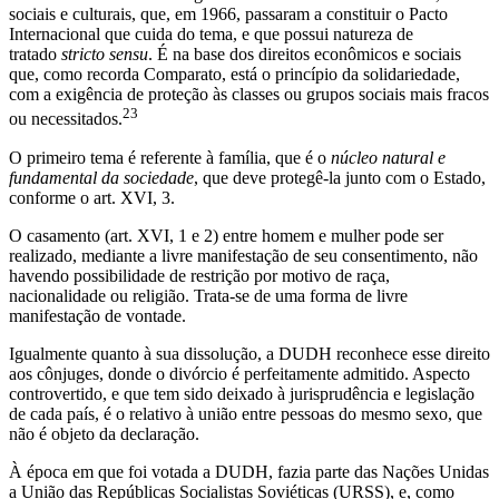
sociais e culturais, que, em 1966, passaram a constituir o Pacto
Internacional que cuida do tema, e que possui natureza de
tratado
stricto sensu
. É na base dos direitos econômicos e sociais
que, como recorda Comparato, está o princípio da solidariedade,
com a exigência de proteção às classes ou grupos sociais mais fracos
23
ou necessitados.
O primeiro tema é referente à família, que é o
núcleo natural e
fundamental da sociedade
, que deve protegê-la junto com o Estado,
conforme o art. XVI, 3.
O casamento (art. XVI, 1 e 2) entre homem e mulher pode ser
realizado, mediante a livre manifestação de seu consentimento, não
havendo possibilidade de restrição por motivo de raça,
nacionalidade ou religião. Trata-se de uma forma de livre
manifestação de vontade.
Igualmente quanto à sua dissolução, a DUDH reconhece esse direito
aos cônjuges, donde o divórcio é perfeitamente admitido. Aspecto
controvertido, e que tem sido deixado à jurisprudência e legislação
de cada país, é o relativo à união entre pessoas do mesmo sexo, que
não é objeto da declaração.
À época em que foi votada a DUDH, fazia parte das Nações Unidas
a União das Repúblicas Socialistas Soviéticas (URSS), e, como