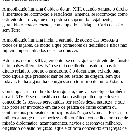
A mobilidade humana é objeto do art. XIII, quando garante o direito
à liberdade de locomoção e residência. Entenda-se locomoção como
o direito de ir e vir, que não pode ser suprimido ilegalmente,
garantido o
habeas corpus
, contemplado na Magna Carta de João
sem Terra.
A mobilidade humana inclui a garantia de acesso das pessoas a
todos os lugares, de modo a que portadores da deficiência física não
fiquem impossibilitados de se locomover.
Ademais, no art. XIII, 2, encontra-se consagrado o direito de trânsito
entre países diferentes. Não se trata de direito absoluto, mas de
direito relativo, porque o passaporte é o documento exigido para
todo aquele que pretender sair de seu estado de origem, sem que,
todavia, tenha a garantia de ingresso no território de outro Estado.
Contempla assim o direito de migração, que vai ser objeto também
do art. XIV. Esse dispositivo cuida do asilo político, que deve ser
concedido às pessoas perseguidas por razões dessa natureza, e que
não pode ser invocado em caso de prática de crime comum ou
contrário aos propósitos e princípios das Nações Unidas. Esse asilo
político abrange duas espécies: o diplomático, concedida em sede de
missão diplomática, acampamentos, navios e aeronaves milhares,
originado do asilo religioso, aquele outrora concedido em igrejas de