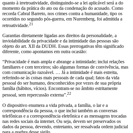
quanto à irretroatividade, distinguindo-se a lei aplicável será a do
momento da prática do ato ou da condenação do acusado. Como
recorda Cabral Barreto, nos crimes contra a humanidade, tipo os
ocorridos no segundo pós-guerra, em Nuremberg, foi admitida a
21
retroatividade.
Garantias diretamente ligadas aos direitos da personalidade, a
inviolabilidade da privacidade e da intimidade das pessoas são
objeto do art. XII da DUDH. Essas prerrogativas têm significado
diferente, como apontamos em outra ocasião:
“Privacidade é mais ampla e abrange a intimidade; inclui relações
familiares e com terceiros; são algumas formas de convivência, mas
com comunicação razoável. … Já a intimidade é mais estreita,
referindo-se às coisas mais pessoais de cada qual; fatos da vida
pessoal do ser humano, desconhecidos por vezes de sua própria
família (hábitos, vícios). Encontram-se no âmbito estritamente
22
pessoal, sem repercussão externa”.
O dispositivo enumera a vida privada, a família, o lar e a
correspondência da pessoa, o que inclui também as conversas
telefônicas e a correspondência eletrônica e as mensagens trocadas
nas redes sociais da internet. Ou seja, devem ser preservados os
dados da pessoa, devendo, entretanto, ser ressalvada ordem judicial
para a quebra desse sigilo.