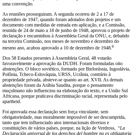
uma convenção.
As reuniões prosseguiram. A segunda ocorreu de 2 a 17 de
dezembro de 1947, quando foram adotados dois projetos e um
documento com medidas de entrada em aplicação, e a Comissão,
reunida de 24 de maio a 18 de junho de 1948, aprovou o projeto de
declaração e encaminhou à Assembleia Geral da ONU, e, debatido
na terceira Comissão, nos meses de novembro e dezembro do
6
mesmo ano, acabou aprovado a 10 de dezembro de 1948.
Dos 58 Estados presentes à Assembleia Geral, 48 votarão
favoravelmente a aprovação da DUDH. Foram formuladas oito
abstenções. O bloco soviético, formado por Bielorússia, Iugoslávia,
Polônia, Tcheco-Eslováquia, URSS, Ucrânia, contrário à
propriedade privada, absteve-se quanto ao art. XVII. As demais
abstenções foram da Arábia Saudita, porque o pensamento
muçulmano não influenciou na elaboração do texto, e a União Sul
Africana, porque praticava discriminação racial, representada pelo
apartheid.
Foi aprovada essa declaração sem força vinculante, sem
obrigatoriedade, mas moralmente impossível de ser descumprida,
tanto que tem influenciado atos internacionais diversos e
constituições de vários países, porque, na lição de Verdross, “
La
Declaración universal de los derechos del hombre no es obligatoria