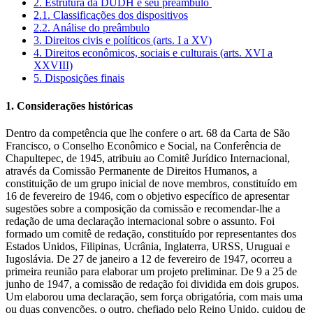
2. Estrutura da DUDH e seu preâmbulo
2.1. Classificações dos dispositivos
2.2. Análise do preâmbulo
3. Direitos civis e políticos (arts. I a XV)
4. Direitos econômicos, sociais e culturais (arts. XVI a
XXVIII)
5. Disposições finais
1. Considerações históricas
Dentro da competência que lhe confere o art. 68 da Carta de São
Francisco, o Conselho Econômico e Social, na Conferência de
Chapultepec, de 1945, atribuiu ao Comitê Jurídico Internacional,
através da Comissão Permanente de Direitos Humanos, a
constituição de um grupo inicial de nove membros, constituído em
16 de fevereiro de 1946, com o objetivo específico de apresentar
sugestões sobre a composição da comissão e recomendar-lhe a
redação de uma declaração internacional sobre o assunto. Foi
formado um comitê de redação, constituído por representantes dos
Estados Unidos, Filipinas, Ucrânia, Inglaterra, URSS, Uruguai e
Iugoslávia. De 27 de janeiro a 12 de fevereiro de 1947, ocorreu a
primeira reunião para elaborar um projeto preliminar. De 9 a 25 de
junho de 1947, a comissão de redação foi dividida em dois grupos.
Um elaborou uma declaração, sem força obrigatória, com mais uma
ou duas convenções, o outro, chefiado pelo Reino Unido, cuidou de