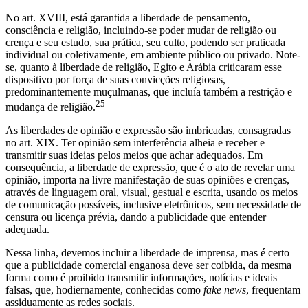
No art. XVIII, está garantida a liberdade de pensamento,
consciência e religião, incluindo-se poder mudar de religião ou
crença e seu estudo, sua prática, seu culto, podendo ser praticada
individual ou coletivamente, em ambiente público ou privado. Note-
se, quanto à liberdade de religião, Egito e Arábia criticaram esse
dispositivo por força de suas convicções religiosas,
predominantemente muçulmanas, que incluía também a restrição e
25
mudança de religião.
As liberdades de opinião e expressão são imbricadas, consagradas
no art. XIX. Ter opinião sem interferência alheia e receber e
transmitir suas ideias pelos meios que achar adequados. Em
consequência, a liberdade de expressão, que é o ato de revelar uma
opinião, importa na livre manifestação de suas opiniões e crenças,
através de linguagem oral, visual, gestual e escrita, usando os meios
de comunicação possíveis, inclusive eletrônicos, sem necessidade de
censura ou licença prévia, dando a publicidade que entender
adequada.
Nessa linha, devemos incluir a liberdade de imprensa, mas é certo
que a publicidade comercial enganosa deve ser coibida, da mesma
forma como é proibido transmitir informações, notícias e ideais
falsas, que, hodiernamente, conhecidas como
fake news
, frequentam
assiduamente as redes sociais.