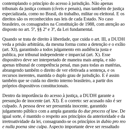
contemplando o princípio do acesso à jurisdição. Não apenas
tribunais da justiça comum (cíveis e penais), mas também de justiça
especializada, como no Brasil, do trabalho, militar ou eleitoral. E os
direitos são os reconhecidos nas leis de cada Estado. No caso
brasileiro, os consagrados na Constituição de 1988, com atenção ao
disposto no art. 5º, §§ 2º e 3º, da Lei fundamental.
Quando se trata de direito à liberdade, que cuida o art. III, a DUDH
veda a prisão arbitrária, da mesma forma como a detenção e o exílio
(art. XI), garantindo a todos julgamento em audiência justa e
publica, por tribunal independente e imparcial (art. X). Esse
dispositivo deve ser interpretado de maneira mais ampla, e não
apenas tribunal de competência penal, mas para todas as matérias,
abrangendo também o direito de ver efetivada a sentença, e os
recursos inerentes, mantida o duplo grau de jurisdição. E é assim
também que se cuida no direito interno brasileiro, a partir dos
próprios dispositivos constitucionais.
Dentro da importância do acesso à justiça, a DUDH garante a
presunção de inocente (art. XI). É o correto: ser acusado não é ser
culpado. A pessoa deve ser presumida inocente, garantido
julgamento público com a ampla garantia do
due process of law
. De
igual sorte, é mantido o respeito aos princípios da anterioridade e da
irretroatividade da lei, consagrando-se os princípios i
n dubio pro reo
e nulla poena sine culpa
. Aspecto importante deve ser ressaltado