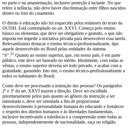
no parto e na amamentação, inclusive proteção à lactante. No que
refere à infância, não deve haver discriminação entre filhos nascidos
dentro ou fora do casamento.
O direito à educação não foi esquecido pelos redatores do texto da
DUDH. Está contemplado no art. XXVI. Começa pelo ensino
básico ou elementar, que deve ser obrigatório e gratuito, o que não
importa em impedir a iniciativa privada para desenvolver essa tarefa.
Relevantíssimo destacar o ensino técnico-profissionalizante, tipo
aquele desenvolvido no Brasil pelas entidades do sistema
31
“S”.
Quanto ao ensino superior, que, em nosso país, é em parte
público, este deve ser baseado no mérito. Idealmente, com todas as
vênias, o ensino superior deveria ser todo privado, e acabar com a
gratuidade, garantido. Isto sim, o ensino técnico-profissionalizante a
todos os habitantes do Brasil.
Como deve ser processada a instrução das pessoas? Os parágrafos
2º e 3º do art. XXVI trazem a direção. Deve ser escolhida
prioritariamente pelos pais quanto ao gênero da instrução a ser
ministrada e, deve ser orientada a fim de proporcionar
desenvolvimento à personalidade humana do educando e fortalecer
o respeito dos direitos humanos e às liberdades fundamentais,
inclusive incentivando a tolerância e a compreensão entre todas as
pessoas, independentemente de nacionalidade, raça ou religião.