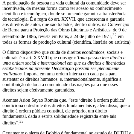
A participação da pessoa na vida cultural da comunidade deve ser
incentivada, da mesma forma como ter acesso ao conhecimento
científico e tecnológico, donde se pretende garantir a transferência
de tecnologia. É a regra do art. XXVII, que acrescenta a garantia
aos direitos de autor, que são tratados, dentro outros, na Convenção
de Berna para a Proteção das Obras Literárias e Artísticas, de 9 de
32
setembro de 1886, revista em Paris, a 24 de julho de 1971,
em
todas as formas de produção cultural (científica, literária ou artística).
O último dispositivo que cuida de direitos econômicos, sociais e
culturais é o art. XXVIII que consagra:
Toda pessoa tem direito a
uma ordem social e internacional em que os direitos e liberdades
estabelecidos na presente Declaração possam ser plenamente
realizados
. Importa em uma ordem interna em cada país para
sustentar os direitos humanos, e, internacionalmente, significa a
contribuição de toda a comunidade das nações para que esses
direitos sejam efetivamente garantidos.
Acentua Arion Sayao Romita que, “este ‘direito à ordem pública’
condiciona o desfrute dos direitos fundamentais e, além disso, que o
direito à ordem pública constitui, ele próprio, um direito
fundamental, dada a estrita solidariedade registrada entre tais
33
direitos”.
Certamente o alerta de Bobbio é fundamental ao estudo da DUDH e