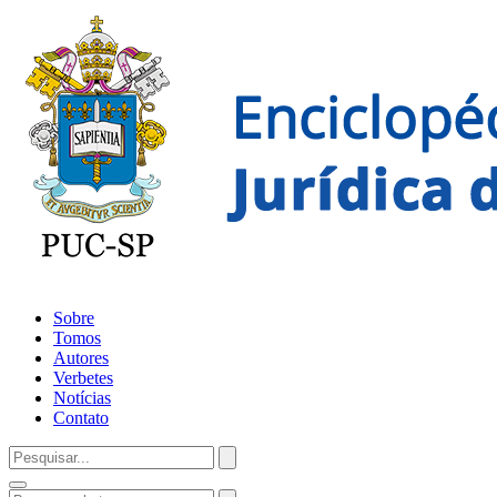
Sobre
Tomos
Autores
Verbetes
Notícias
Contato