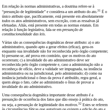
Em relação às normas administrativas, a doutrina refere-se à
31
“presunção de legitimidade” e considera-a um atributo do ato.
É o
único atributo que, pacificamente, está presente em absolutamente
todos
os atos administrativos, sem exceção, com as ressalvas já
efetuadas. Aliás, está presente em todas as normas estatais. Em
relação à função legislativa, fala-se em
presunção de
constitucionalidade das leis
.
Várias são as consequências dogmáticas desse atributo: a) o ato
administrativo, quando apto a gerar efeitos (eficaz), gera-os
enquanto sua invalidade não for reconhecida pelo órgão competente;
b) presume-se, até prova em contrário, que os motivos do ato
ocorreram; c) a invalidade do ato administrativo deve ser
reconhecida pelo órgão competente e, caso a administração não a
reconheça de ofício, deve a validade ser impugnada, na instância
administrativa ou na jurisdicional, pelo administrado; d) como na
instância jurisdicional o ônus da prova é atribuído, regra geral, a
quem alega o fato, cabe ao administrado o ônus de provar a
invalidade do ato administrativo.
Uma consequência dogmática importante desse atributo é a
presunção de ocorrência dos fatos que dão ensejo à prática do ato,
32
ou seja, a presunção de legitimidade dos
motivos
.
Estes se referem
às circunstâncias fáticas que autorizam ou exigem a edição do ato e,