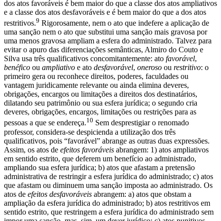
dos atos favoráveis é bem maior do que a classe dos atos ampliativos
e a classe dos atos desfavoráveis e é bem maior do que a dos atos
9
restritivos.
Rigorosamente, nem o ato que indefere a aplicação de
uma sanção nem o ato que substitui uma sanção mais gravosa por
uma menos gravosa ampliam a esfera do administrado. Talvez para
evitar o apuro das diferenciações semânticas, Almiro do Couto e
Silva usa três qualificativos concomitantemente: ato
favorável
,
benéfico
ou
ampliativo
e ato
desfavorável
,
oneroso
ou
restritivo
: o
primeiro gera ou reconhece direitos, poderes, faculdades ou
vantagem juridicamente relevante ou ainda elimina deveres,
obrigações, encargos ou limitações a direitos dos destinatários,
dilatando seu patrimônio ou sua esfera jurídica; o segundo cria
deveres, obrigações, encargos, limitações ou restrições para as
10
pessoas a que se endereça.
Sem desprestigiar o renomado
professor, considera-se despicienda a utilização dos três
qualificativos, pois “favorável” abrange as outras duas expressões.
Assim, os atos de
efeitos favoráveis
abrangem: 1) atos ampliativos
em sentido estrito, que deferem um benefício ao administrado,
ampliando sua esfera jurídica; b) atos que afastam a pretensão
administrativa de restringir a esfera jurídica do administrado; c) atos
que afastam ou diminuem uma sanção imposta ao administrado. Os
atos de
efeitos desfavoráveis
abrangem: a) atos que obstam a
ampliação da esfera jurídica do administrado; b) atos restritivos em
sentido estrito, que restringem a esfera jurídica do administrado sem
impor uma sanção, mas, sim, um dever jurídico; c) atos punitivos,