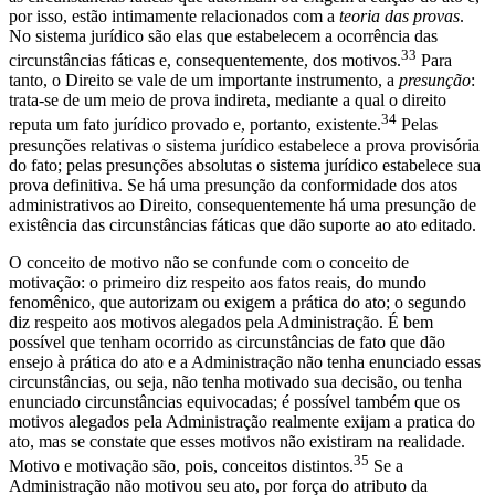
por isso, estão intimamente relacionados com a
teoria das provas
.
No sistema jurídico são elas que estabelecem a ocorrência das
33
circunstâncias fáticas e, consequentemente, dos motivos.
Para
tanto, o Direito se vale de um importante instrumento, a
presunção
:
trata-se de um meio de prova indireta, mediante a qual o direito
34
reputa um fato jurídico provado e, portanto, existente.
Pelas
presunções relativas o sistema jurídico estabelece a prova provisória
do fato; pelas presunções absolutas o sistema jurídico estabelece sua
prova definitiva. Se há uma presunção da conformidade dos atos
administrativos ao Direito, consequentemente há uma presunção de
existência das circunstâncias fáticas que dão suporte ao ato editado.
O conceito de motivo não se confunde com o conceito de
motivação: o primeiro diz respeito aos fatos reais, do mundo
fenomênico, que autorizam ou exigem a prática do ato; o segundo
diz respeito aos motivos alegados pela Administração. É bem
possível que tenham ocorrido as circunstâncias de fato que dão
ensejo à prática do ato e a Administração não tenha enunciado essas
circunstâncias, ou seja, não tenha motivado sua decisão, ou tenha
enunciado circunstâncias equivocadas; é possível também que os
motivos alegados pela Administração realmente exijam a pratica do
ato, mas se constate que esses motivos não existiram na realidade.
35
Motivo e motivação são, pois, conceitos distintos.
Se a
Administração não motivou seu ato, por força do atributo da