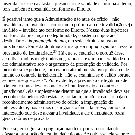
inserida no sistema afasta a presunção de validade da norma anterior,
pois também é presumida conforme ao Direito.
É possível tanto que a Administração não atue de ofício – não
invalide o ato inválido –, como que o próprio ato de invalidação seja
inválido – invalide ato conforme ao Direito. Nessas duas hipóteses,
por força da presunção de legitimidade, o sistema impõe ao
destinatário a
impugnação do ato
, em sede administrativa ou
jurisdicional. Parte da doutrina afirma que a impugnação faz cessar a
37
presunção de legitimidade.
Há que se entender o porquê dessa
assertiva: muitos magistrados negaram-se a examinar a validade do
ato administrativo sob o argumento da presunção de validade. Por
meio desse expediente, tornavam o ato administrativo praticamente
imune ao controle jurisdicional: “não se examina se é válido porque
se presume que o seja”. Por evidente, a presunção de legitimidade
não tem e nunca teve o condão de imunizar o ato ao controle
jurisdicional, ela simplesmente determina que a invalidade deva ser
reconhecida pelo órgão estatal e, portanto, impõe, caso não haja o
reconhecimento administrativo de ofício, a impugnação do
interessado; e, nos termos das regras do ônus da prova, como é o
interessado que deve alegar a invalidade, a ele é imputado, regra
geral, o ônus de prová-la.
Por isso, em rigor, a impugnação não tem, por si, o condão de
afastar a presunção de legitimidade do ato. Se o tivesse, ela sempre