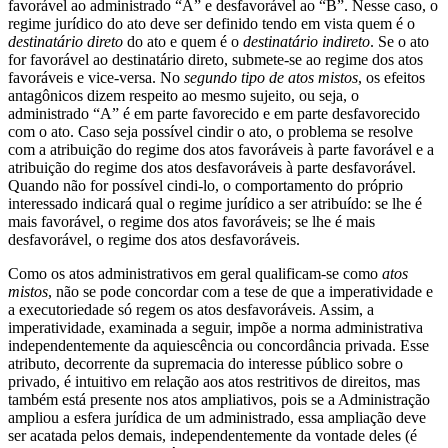
favorável ao administrado “A” e desfavorável ao “B”. Nesse caso, o
regime jurídico do ato deve ser definido tendo em vista quem é o
destinatário direto
do ato e quem é o
destinatário indireto
. Se o ato
for favorável ao destinatário direto, submete-se ao regime dos atos
favoráveis e vice-versa. No
segundo tipo
de atos mistos
, os efeitos
antagônicos dizem respeito ao mesmo sujeito, ou seja, o
administrado “A” é em parte favorecido e em parte desfavorecido
com o ato. Caso seja possível cindir o ato, o problema se resolve
com a atribuição do regime dos atos favoráveis à parte favorável e a
atribuição do regime dos atos desfavoráveis à parte desfavorável.
Quando não for possível cindi-lo, o comportamento do próprio
interessado indicará qual o regime jurídico a ser atribuído: se lhe é
mais favorável, o regime dos atos favoráveis; se lhe é mais
desfavorável, o regime dos atos desfavoráveis.
Como os atos administrativos em geral qualificam-se como
atos
mistos
, não se pode concordar com a tese de que a imperatividade e
a executoriedade só regem os atos desfavoráveis. Assim, a
imperatividade, examinada a seguir, impõe a norma administrativa
independentemente da aquiescência ou concordância privada. Esse
atributo, decorrente da supremacia do interesse público sobre o
privado, é intuitivo em relação aos atos restritivos de direitos, mas
também está presente nos atos ampliativos, pois se a Administração
ampliou a esfera jurídica de um administrado, essa ampliação deve
ser acatada pelos demais, independentemente da vontade deles (é