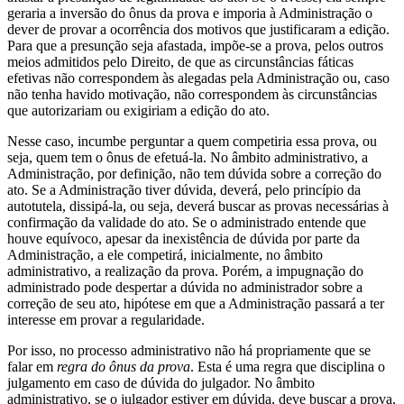
geraria a inversão do ônus da prova e imporia à Administração o
dever de provar a ocorrência dos motivos que justificaram a edição.
Para que a presunção seja afastada, impõe-se a prova, pelos outros
meios admitidos pelo Direito, de que as circunstâncias fáticas
efetivas não correspondem às alegadas pela Administração ou, caso
não tenha havido motivação, não correspondem às circunstâncias
que autorizariam ou exigiriam a edição do ato.
Nesse caso, incumbe perguntar a quem competiria essa prova, ou
seja, quem tem o ônus de efetuá-la. No âmbito administrativo, a
Administração, por definição, não tem dúvida sobre a correção do
ato. Se a Administração tiver dúvida, deverá, pelo princípio da
autotutela, dissipá-la, ou seja, deverá buscar as provas necessárias à
confirmação da validade do ato. Se o administrado entende que
houve equívoco, apesar da inexistência de dúvida por parte da
Administração, a ele competirá, inicialmente, no âmbito
administrativo, a realização da prova. Porém, a impugnação do
administrado pode despertar a dúvida no administrador sobre a
correção de seu ato, hipótese em que a Administração passará a ter
interesse em provar a regularidade.
Por isso, no processo administrativo não há propriamente que se
falar em
regra do ônus da prova
. Esta é uma regra que disciplina o
julgamento em caso de dúvida do julgador. No âmbito
administrativo, se o julgador estiver em dúvida, deve buscar a prova,