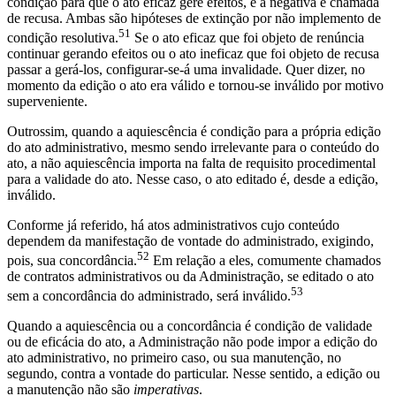
condição para que o ato eficaz gere efeitos, e a negativa é chamada
de recusa. Ambas são hipóteses de extinção por não implemento de
51
condição resolutiva.
Se o ato eficaz que foi objeto de renúncia
continuar gerando efeitos ou o ato ineficaz que foi objeto de recusa
passar a gerá-los, configurar-se-á uma invalidade. Quer dizer, no
momento da edição o ato era válido e tornou-se inválido por motivo
superveniente.
Outrossim, quando a aquiescência é condição para a própria edição
do ato administrativo, mesmo sendo irrelevante para o conteúdo do
ato, a não aquiescência importa na falta de requisito procedimental
para a validade do ato. Nesse caso, o ato editado é, desde a edição,
inválido.
Conforme já referido, há atos administrativos cujo conteúdo
dependem da manifestação de vontade do administrado, exigindo,
52
pois, sua concordância.
Em relação a eles, comumente chamados
de contratos administrativos ou da Administração, se editado o ato
53
sem a concordância do administrado, será inválido.
Quando a aquiescência ou a concordância é condição de validade
ou de eficácia do ato, a Administração não pode impor a edição do
ato administrativo, no primeiro caso, ou sua manutenção, no
segundo, contra a vontade do particular. Nesse sentido, a edição ou
a manutenção não são
imperativas
.