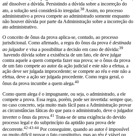
até dissolver a dúvida. Persistindo a dúvida sobre a incorreção do
38
ato, a solução será considerá-lo irregular.
Assim, no processo
administrativo a prova compete ao administrado somente enquanto
não houver dúvida por parte da Administração sobre a incorreção do
ato administrativo.
O conceito de ônus da prova aplica-se, contudo, ao processo
jurisdicional. Como afirmado, a regra do ônus da prova é
destinada
39
ao julgador
e visa a possibilitar a decisão em caso de dúvida:
havendo dúvida sobre a existência de um fato, ele deve julgar
contra aquele a quem competia fazer sua prova; se o ônus da prova
de um fato compete ao autor da ação judicial e este não a efetua, a
ação deve ser julgada improcedente; se compete ao réu e este não a
efetua, deve a ação ser julgada procedente. Como regra geral, o
40
ônus da prova incumbe a quem alega.
Como quem alega é o impugnante, ou seja, o administrado, a ele
compete a prova. Essa regra, porém, pode ser invertida: sempre que,
no caso concreto, seja muito mais fácil para a Administração provar
as circunstâncias fáticas do que para o administrado, deve o julgador
41
inverter o ônus da prova.
Trata-se de uma exigência do devido
processo legal e do subprincípio da aptidão para prova dele
42-43-44
decorrente.
Por conseguinte, quando ao autor é impossível
ou muito difícil provar o fato constitutivo, mas ao réu é viável ou