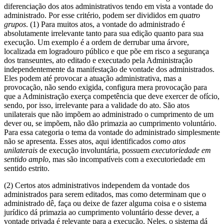
diferenciação dos atos administrativos tendo em vista a vontade do
administrado. Por esse critério, podem ser divididos em
quatro
grupos
. (1) Para muitos atos, a vontade do administrado é
absolutamente irrelevante tanto para sua edição quanto para sua
execução. Um exemplo é a ordem de derrubar uma árvore,
localizada em logradouro público e que põe em risco a segurança
dos transeuntes, ato editado e executado pela Administração
independentemente da manifestação de vontade dos administrados.
Eles podem até provocar a atuação administrativa, mas a
provocação, não sendo exigida, configura mera provocação para
que a Administração exerça competência que deve exercer de ofício,
sendo, por isso, irrelevante para a validade do ato. São atos
unilaterais que não impõem ao administrado o cumprimento de um
dever ou, se impõem, não dão primazia ao cumprimento voluntário.
Para essa categoria o tema da vontade do administrado simplesmente
não se apresenta. Esses atos, aqui identificados
como atos
unilaterais
de execução involuntária, possuem
executoriedade em
sentido amplo
, mas são incompatíveis com a executoriedade em
sentido estrito.
(2) Certos atos administrativos independem da vontade dos
administrados para serem editados, mas como determinam que o
administrado dê, faça ou deixe de fazer alguma coisa e o sistema
jurídico dá primazia ao cumprimento voluntário desse dever, a
vontade privada é relevante para a execução. Neles, o sistema dá