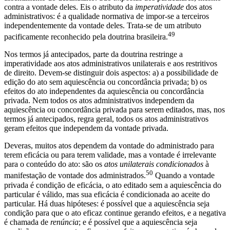
contra a vontade deles. Eis o atributo da
imperatividade
dos atos
administrativos: é a qualidade normativa de impor-se a terceiros
independentemente da vontade deles. Trata-se de um atributo
49
pacificamente reconhecido pela doutrina brasileira.
Nos termos já antecipados, parte da doutrina restringe a
imperatividade aos atos administrativos unilaterais e aos restritivos
de direito. Devem-se distinguir dois aspectos: a) a possibilidade de
edição do ato sem aquiescência ou concordância privada; b) os
efeitos do ato independentes da aquiescência ou concordância
privada. Nem todos os atos administrativos independem da
aquiescência ou concordância privada para serem editados, mas, nos
termos já antecipados, regra geral, todos os atos administrativos
geram efeitos que independem da vontade privada.
Deveras, muitos atos dependem da vontade do administrado para
terem eficácia ou para terem validade, mas a vontade é irrelevante
para o conteúdo do ato: são os
atos unilaterais condicionados
à
50
manifestação de vontade dos administrados.
Quando a vontade
privada é condição de eficácia, o ato editado sem a aquiescência do
particular é válido, mas sua eficácia é condicionada ao aceite do
particular. Há duas hipóteses: é possível que a aquiescência seja
condição para que o ato eficaz continue gerando efeitos, e a negativa
é chamada de
renúncia
; e é possível que a aquiescência seja