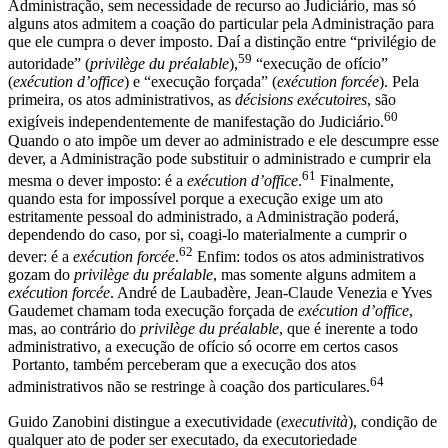
Administração, sem necessidade de recurso ao Judiciário, mas só
alguns atos admitem a coação do particular pela Administração para
que ele cumpra o dever imposto. Daí a distinção entre “privilégio de
59
autoridade” (
privilège du préalable
),
“execução de ofício”
(
exécution d’office
) e “execução forçada” (
exécution forcée
). Pela
primeira, os atos administrativos, as
décisions exécutoires
, são
60
exigíveis independentemente de manifestação do Judiciário.
Quando o ato impõe um dever ao administrado e ele descumpre esse
dever, a Administração pode substituir o administrado e cumprir ela
61
mesma o dever imposto: é a
exécution d’office
.
Finalmente,
quando esta for impossível porque a execução exige um ato
estritamente pessoal do administrado, a Administração poderá,
dependendo do caso, por si, coagi-lo materialmente a cumprir o
62
dever: é a
exécution forcée
.
Enfim: todos os atos administrativos
gozam do
privilège du préalable
, mas somente alguns admitem a
exécution forcée
. André de Laubadère, Jean-Claude Venezia e Yves
Gaudemet chamam toda execução forçada de
exécution d’office
,
mas, ao contrário do
privilège du préalable
, que é inerente a todo
administrativo, a execução de ofício só ocorre em certos casos
Portanto, também perceberam que a execução dos atos
64
administrativos não se restringe à coação dos particulares.
Guido Zanobini distingue a executividade (
executività
), condição de
qualquer ato de poder ser executado, da executoriedade