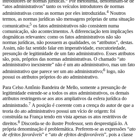
introdutores de normas jurídicas.
Por metonímia, denominam-se de
“atos administrativos” tanto os veículos introdutores de normas
4
administrativas como as normas por eles introduzidas.
Noutros
termos, as normas jurídicas são mensagens próprias de uma situação
5
comunicativa;
os fatos administrativos não consistem numa
comunicação, são acontecimentos. A diferenciação tem implicações
dogmáticas relevantes: como os fatos administrativos não são
normas jurídicas, não possuem as qualidades, os “atributos”, destas.
Assim, não faz sentido falar em imperatividade, executoriedade,
presunção de legitimidade de um fato administrativo. Esses atributos
são, pois, próprios das normas administrativas. O chamado “ato
administrativo inexistente” não é um ato administrativo, mas um fato
6
administrativo que parece ser um ato administrativo;
logo, não
possui os atributos próprios do ato administrativo.
Para Celso Antônio Bandeira de Mello, somente a presunção de
legitimidade estende-se a todos os atos administrativos, os demais
atributos restringem-se aos atos ampliativos da esfera jurídica do
7
administrado.
A posição é coerente com a crença do autor de que a
teoria do ato administrativo possui um vício de origem: foi
construída na França tendo em vista apenas os atos restritivos de
8
direitos.
Discorda-se do ilustre Professor, sem desprestigiá-lo. A
própria denominação é problemática. Preferem-se as expressões “
ato
de efeitos favoráveis
” e “
ato de efeitos desfavoráveis
”, pois a classe