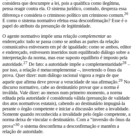
considera que descumpre a lei, pois a qualifica como ilegítima,
pensa reagir contra ela. O sistema jurídico, contudo, despreza essa
26
diferença e considera o criminoso político um criminoso comum.
E como o sistema normativo efetua essa desconfirmação? Esse é o
papel do atributo da presunção de legitimidade.
O agente normativo impõe uma
relação complementar
ao
endereçado: tudo se passa como se ambas as partes da relação
comunicativa estivessem em pé de igualdade; como se ambos, editor
e endereçado, estivessem inseridos num equilibrado diálogo sobre a
interpretação da norma, mas esse suposto equilíbrio é imposto pela
27
28
autoridade.
De fato: a autoridade impõe a complementaridade
–
por isso, a relação é metacomplementar –, invertendo o ônus da
prova. Quer dizer: num diálogo racional vigora a regra de que
29
aquele que afirma deve provar a veracidade de sua afirmação.
No
discurso normativo, cabe ao destinatário provar que a norma é
inválida. Vale dizer: ao menos num primeiro momento, a norma
editada pela autoridade é considerada válida (presunção de validade
dos atos normativos estatais), cabendo ao destinatário impugná-la
perante o órgão competente e iniciar a discussão sobre a invalidade.
Somente quando reconhecida a invalidade pelo órgão competente, a
norma deixa de vincular o destinatário. Com a “inversão do ônus da
30
prova”
o sistema desconfirma a desconfirmação e mantém a
relação de autoridade.