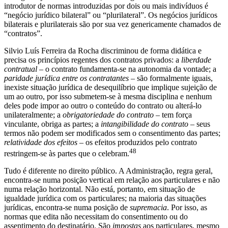
introdutor de normas introduzidas por dois ou mais indivíduos é
“negócio jurídico bilateral” ou “plurilateral”. Os negócios jurídicos
bilaterais e plurilaterais são por sua vez genericamente chamados de
“contratos”.
Silvio Luís Ferreira da Rocha discriminou de forma didática e
precisa os princípios regentes dos contratos privados: a
liberdade
contratual
– o contrato fundamenta-se na autonomia da vontade; a
paridade jurídica entre os contratantes
– são formalmente iguais,
inexiste situação jurídica de desequilíbrio que implique sujeição de
um ao outro, por isso submetem-se à mesma disciplina e nenhum
deles pode impor ao outro o conteúdo do contrato ou alterá-lo
unilateralmente; a
obrigatoriedade do contrato
– tem força
vinculante, obriga as partes; a
intangibilidade do contrato
– seus
termos não podem ser modificados sem o consentimento das partes;
relatividade dos efeitos
– os efeitos produzidos pelo contrato
48
restringem-se às partes que o celebram.
Tudo é diferente no direito público. A Administração, regra geral,
encontra-se numa posição vertical em relação aos particulares e não
numa relação horizontal. Não está, portanto, em situação de
igualdade jurídica com os particulares; na maioria das situações
jurídicas, encontra-se numa posição de
supremacia
. Por isso, as
normas que edita não necessitam do consentimento ou do
assentimento do destinatário. São
impostas
aos particulares, mesmo