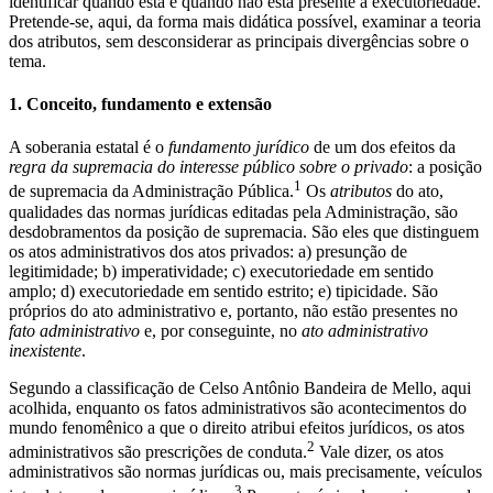
identificar quando está e quando não está presente a executoriedade.
Pretende-se, aqui, da forma mais didática possível, examinar a teoria
dos atributos, sem desconsiderar as principais divergências sobre o
tema.
1. Conceito, fundamento e extensão
A soberania estatal é o
fundamento jurídico
de um dos efeitos da
regra da supremacia do interesse público sobre o privado
: a posição
1
de supremacia da Administração Pública.
Os
atributos
do ato,
qualidades das normas jurídicas editadas pela Administração, são
desdobramentos da posição de supremacia. São eles que distinguem
os atos administrativos dos atos privados: a) presunção de
legitimidade; b) imperatividade; c) executoriedade em sentido
amplo; d) executoriedade em sentido estrito; e) tipicidade. São
próprios do ato administrativo e, portanto, não estão presentes no
fato administrativo
e, por conseguinte, no
ato administrativo
inexistente
.
Segundo a classificação de Celso Antônio Bandeira de Mello, aqui
acolhida, enquanto os fatos administrativos são acontecimentos do
mundo fenomênico a que o direito atribui efeitos jurídicos, os atos
2
administrativos são prescrições de conduta.
Vale dizer, os atos
administrativos são normas jurídicas ou, mais precisamente, veículos
3