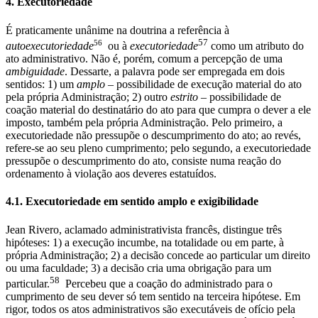
4. Executoriedade
É praticamente unânime na doutrina a referência à
57
56
autoexecutoriedade
ou à
executoriedade
como um atributo do
ato administrativo. Não é, porém, comum a percepção de uma
ambiguidade
. Dessarte, a palavra pode ser empregada em dois
sentidos: 1) um
amplo
– possibilidade de execução material do ato
pela própria Administração; 2) outro
estrito
– possibilidade de
coação material do destinatário do ato para que cumpra o dever a ele
imposto, também pela própria Administração. Pelo primeiro, a
executoriedade não pressupõe o descumprimento do ato; ao revés,
refere-se ao seu pleno cumprimento; pelo segundo, a executoriedade
pressupõe o descumprimento do ato, consiste numa reação do
ordenamento à violação aos deveres estatuídos.
4.1. Executoriedade em sentido amplo e exigibilidade
Jean Rivero, aclamado administrativista francês, distingue três
hipóteses: 1) a execução incumbe, na totalidade ou em parte, à
própria Administração; 2) a decisão concede ao particular um direito
ou uma faculdade; 3) a decisão cria uma obrigação para um
58
particular.
Percebeu que a coação do administrado para o
cumprimento de seu dever só tem sentido na terceira hipótese. Em
rigor, todos os atos administrativos são executáveis de ofício pela