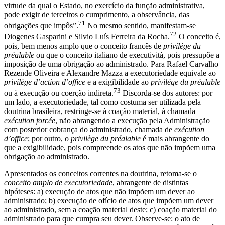
virtude da qual o Estado, no exercício da função administrativa,
pode exigir de terceiros o cumprimento, a observância, das
71
obrigações que impôs”.
No mesmo sentido, manifestam-se
72
Diogenes Gasparini e Silvio Luís Ferreira da Rocha.
O conceito é,
pois, bem menos amplo que o conceito francês de
privilége du
préalable
ou que o conceito italiano de executività, pois pressupõe a
imposição de uma obrigação ao administrado. Para Rafael Carvalho
Rezende Oliveira e Alexandre Mazza a executoriedade equivale ao
privilège d’action d’office
e a exigibilidade ao
privilége du préalable
73
ou à execução ou coerção indireta.
Discorda-se dos autores: por
um lado, a executoriedade, tal como costuma ser utilizada pela
doutrina brasileira, restringe-se à coação material, à chamada
exécution forcée
, não abrangendo a execução pela Administração
com posterior cobrança do administrado, chamada de
exécution
d’office
; por outro, o
privilège du préalable
é mais abrangente do
que a exigibilidade, pois compreende os atos que não impõem uma
obrigação ao administrado.
Apresentados os conceitos correntes na doutrina, retoma-se o
conceito amplo de executoriedade
, abrangente de distintas
hipóteses: a) execução de atos que não impõem um dever ao
administrado; b) execução de ofício de atos que impõem um dever
ao administrado, sem a coação material deste; c) coação material do
administrado para que cumpra seu dever. Observe-se: o ato de