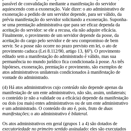
passível de convalidação mediante a manifestação do servidor
aquiescendo com a exoneração. Vale dizer: o ato administrativo de
exoneração a pedido de um servidor depende, para ser válido, da
prévia manifestação do servidor solicitando a exoneração. Suponha-
se uma premiação administrativa que para ser eficaz dependa da
aceitação do servidor: se ele a recusa, ela não adquire eficácia.
Finalmente, o provimento de um servidor depende da posse, da
aceitação do cargo pelo servidor e de seu compromisso de bem
servir. Se a posse não ocorre no prazo previsto em lei, o ato de
provimento caduca (Lei 8.112/90, artigo 13, §6º). O provimento
editado sem a manifestação do administrado é válido, mas sua
permanência no mundo jurídico fica condicionada à posse. As três
hipóteses, exoneração, premiação e provimento, são exemplos de
atos administrativos unilaterais condicionados à manifestação de
vontade do administrado.
(4) Há atos administrativos cujo
conteúdo
não depende apenas da
manifestação de um ente administrativo, não são, assim, unilaterais;
o conteúdo (e não a validade ou a eficácia) depende da manifestação
ou dois (ou mais) entes administrativos ou de um ente administrativo
e um administrado. O conteúdo do ato é, pois, fruto de
duas
manifestações
; o ato administrativo é
bilateral
.
Os atos administrativos em geral (grupos 1 a 4) são dotados de
executoriedade no primeiro sentido
assinalado: eles são executados