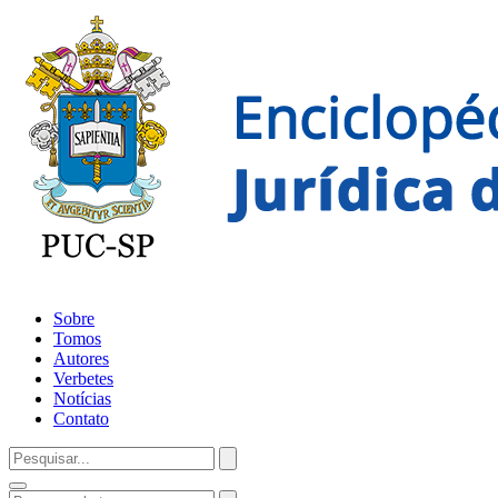
Sobre
Tomos
Autores
Verbetes
Notícias
Contato