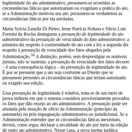
legitimidade do ato administrativo, presumem-se ocorridas as
circunstâncias fáticas que autorizariam ou exigiriam a prática do ato;
se a Administração motivou seu ato, presumem-se verdadeiras as
circunstâncias fáticas por ela arroladas.
Maria Sylvia Zanella Di Pietro, Irene Patrícia Nohara e Silvio Luís
Ferreira da Rocha distinguem a
presunção de legitimidade do ato
administrativo
da
presunção de veracidade do fato administrativo
: a
primeira diz respeito à conformidade do ato com a lei; a segunda diz
respeito à presunção de veracidade dos fatos alegados pela
36
Administração.
A distinção, porém, sem desprestigiar os notáveis
juristas, não se sustenta: a presunção de veracidade dos fatos decorre
– é uma consequência lógica – da presunção de legitimidade do ato.
É por se presumir que o ato seja conforme ao Direito que se
presumem presentes as circunstâncias fáticas que teriam autorizado
ou exigido sua edição.
Essa presunção de legitimidade é
relativa
, trata-se de um meio de
prova indireto em que o sistema considera provisoriamente provados
os fatos que dão ensejo ao ato administrativo. A presunção pode ser
afastada pela atuação de ofício da Administração (princípio da
autotutela) ou pela impugnação administrativa ou jurisdicional. Se a
Administração entender que as circunstâncias fáticas inexistiam,
deverá, como regra, declarar a invalidade do ato por meio da edição
de outro ato administrativo. Nesse caso, a nova norma jurídica