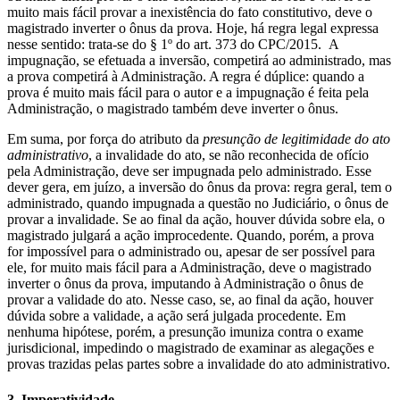
muito mais fácil provar a inexistência do fato constitutivo, deve o
magistrado inverter o ônus da prova. Hoje, há regra legal expressa
nesse sentido: trata-se do § 1º do art. 373 do CPC/2015. A
impugnação, se efetuada a inversão, competirá ao administrado, mas
a prova competirá à Administração. A regra é dúplice: quando a
prova é muito mais fácil para o autor e a impugnação é feita pela
Administração, o magistrado também deve inverter o ônus.
Em suma, por força do atributo da
presunção de legitimidade do ato
administrativo
, a invalidade do ato, se não reconhecida de ofício
pela Administração, deve ser impugnada pelo administrado. Esse
dever gera, em juízo, a inversão do ônus da prova: regra geral, tem o
administrado, quando impugnada a questão no Judiciário, o ônus de
provar a invalidade. Se ao final da ação, houver dúvida sobre ela, o
magistrado julgará a ação improcedente. Quando, porém, a prova
for impossível para o administrado ou, apesar de ser possível para
ele, for muito mais fácil para a Administração, deve o magistrado
inverter o ônus da prova, imputando à Administração o ônus de
provar a validade do ato. Nesse caso, se, ao final da ação, houver
dúvida sobre a validade, a ação será julgada procedente. Em
nenhuma hipótese, porém, a presunção imuniza contra o exame
jurisdicional, impedindo o magistrado de examinar as alegações e
provas trazidas pelas partes sobre a invalidade do ato administrativo.
3. Imperatividade