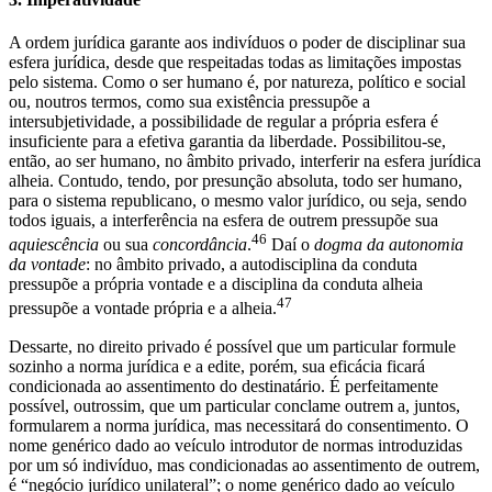
A ordem jurídica garante aos indivíduos o poder de disciplinar sua
esfera jurídica, desde que respeitadas todas as limitações impostas
pelo sistema. Como o ser humano é, por natureza, político e social
ou, noutros termos, como sua existência pressupõe a
intersubjetividade, a possibilidade de regular a própria esfera é
insuficiente para a efetiva garantia da liberdade. Possibilitou-se,
então, ao ser humano, no âmbito privado, interferir na esfera jurídica
alheia. Contudo, tendo, por presunção absoluta, todo ser humano,
para o sistema republicano, o mesmo valor jurídico, ou seja, sendo
todos iguais, a interferência na esfera de outrem pressupõe sua
46
aquiescência
ou sua
concordância
.
Daí o
dogma da autonomia
da vontade
: no âmbito privado, a autodisciplina da conduta
pressupõe a própria vontade e a disciplina da conduta alheia
47
pressupõe a vontade própria e a alheia.
Dessarte, no direito privado é possível que um particular formule
sozinho a norma jurídica e a edite, porém, sua eficácia ficará
condicionada ao assentimento do destinatário. É perfeitamente
possível, outrossim, que um particular conclame outrem a, juntos,
formularem a norma jurídica, mas necessitará do consentimento. O
nome genérico dado ao veículo introdutor de normas introduzidas
por um só indivíduo, mas condicionadas ao assentimento de outrem,
é “negócio jurídico unilateral”; o nome genérico dado ao veículo