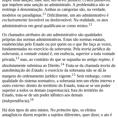
que impõem uma sanção ao administrado. A problemática não se
restringe à denominação. Ambas as categorias são, na verdade,
11
modelos ou paradigmas.
Dificilmente, um ato administrativo é
exclusivamente
favorável ou desfavorável. Na realidade, os atos
12
administrativos em geral qualificam-se como
mistos
.
Os chamados
atributos do ato administrativo
são qualidades
próprias das normas administrativas. Estas são normas estatais,
estabelecidas pelo Estado ou por quem ou o que lhe faça as vezes,
fundamentadas no exercício da
soberania
. Pela
teoria jurídica da
soberania
,
a vontade estatal
é, em essência,
superior
a toda vontade
13
privada,
mas, ao contrário do que se supunha no
antigo regime
, é
14
absolutamente submissa ao Direito.
Trata-se da chamada
teoria da
autolimitação do Estado
: o exercício da soberania não se dá às
15
margens do ordenamento jurídico vigente.
Sem embargo, como
qualidade do sistema normativo, a soberania tem um efeito
interno
e
outro
externo
: dentro do território do Estado, trata-se se um poder
superior a todos os demais (
supremacia
); fora do território do
Estado, trata-se de um poder idêntico aos demais
16
(
independência
).
Há dois tipos de atos mistos. No
primeiro tipo
, os efeitos
antagônicos dizem respeito a sujeitos diferentes, quer dizer, o ato é