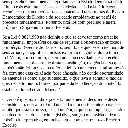
seus preceitos fundamentais reportam-se ao Estado Democrático de
Direito e às estruturas básicas da sociedade. Todavia, é forçoso
reconhecer que nem todos os sustentáculos das estruturas do Estado
Democrático de Direito e da sociedade amoldam-se ao perfil de
preceitos fundamentais. Portanto, fixá-los com precisão é tarefa
própria do Supremo Tribunal Federal.
Se a Lei 9.882/1999 não definiu o que se deve ter como preceito
fundamental, impossível deixar de registrar a observação enfocada
por Sérgio Resende de Barros, no sentido de que, se em nenhum de
seus artigos, parágrafos e incisos exprimiu o significado do termo, a
Lei Maior, por seu turno, determinou a necessidade de o preceito
fundamental ser decorrente desta Constituição, exigência essa que
também não foi prevista na referida lei. Aparentemente, tal supressão
fez com que essa exigência fosse afastada, não dando oportunidade
de entendê-la como algo subtendido, o que leva a admitir o fato de
que, de certo modo, houve, por parte da lei, alteração do conteúdo
23
estabelecido pela Carta Magna.
O certo é que, ao aludir a preceito fundamental decorrente desta
Constituição, nossa Lei Fundamental inclui neste contexto não só
aquilo que está expresso, mas, também, o que está implícito, e assim,
em decorrência do silêncio legislativo, surge a necessidade de um
trabalho interpretativo, empreitada que compete ao nosso Pretório
Excelso.