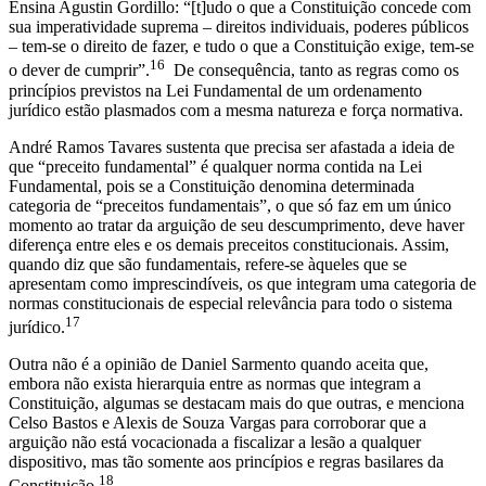
Ensina Agustin Gordillo: “[t]udo o que a Constituição concede com
sua imperatividade suprema – direitos individuais, poderes públicos
– tem-se o direito de fazer, e tudo o que a Constituição exige, tem-se
16
o dever de cumprir”.
De consequência, tanto as regras como os
princípios previstos na Lei Fundamental de um ordenamento
jurídico estão plasmados com a mesma natureza e força normativa.
André Ramos Tavares sustenta que precisa ser afastada a ideia de
que “preceito fundamental” é qualquer norma contida na Lei
Fundamental, pois se a Constituição denomina determinada
categoria de “preceitos fundamentais”, o que só faz em um único
momento ao tratar da arguição de seu descumprimento, deve haver
diferença entre eles e os demais preceitos constitucionais. Assim,
quando diz que são fundamentais, refere-se àqueles que se
apresentam como imprescindíveis, os que integram uma categoria de
normas constitucionais de especial relevância para todo o sistema
17
jurídico.
Outra não é a opinião de Daniel Sarmento quando aceita que,
embora não exista hierarquia entre as normas que integram a
Constituição, algumas se destacam mais do que outras, e menciona
Celso Bastos e Alexis de Souza Vargas para corroborar que a
arguição não está vocacionada a fiscalizar a lesão a qualquer
dispositivo, mas tão somente aos princípios e regras basilares da
18
Constituição.