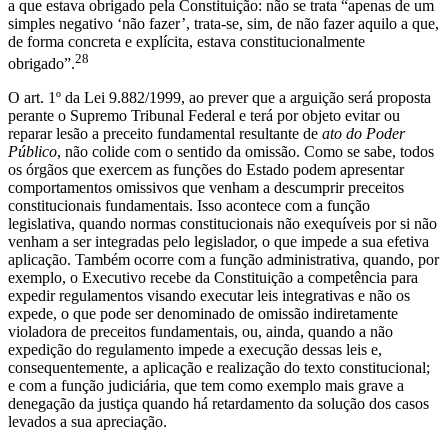
a que estava obrigado pela Constituição: não se trata “apenas de um
simples negativo ‘não fazer’, trata-se, sim, de não fazer aquilo a que,
de forma concreta e explícita, estava constitucionalmente
28
obrigado”.
O art. 1º da Lei 9.882/1999, ao prever que a arguição será proposta
perante o Supremo Tribunal Federal e terá por objeto evitar ou
reparar lesão a preceito fundamental resultante de
ato do Poder
Público
, não colide com o sentido da omissão. Como se sabe, todos
os órgãos que exercem as funções do Estado podem apresentar
comportamentos omissivos que venham a descumprir preceitos
constitucionais fundamentais. Isso acontece com a função
legislativa, quando normas constitucionais não exequíveis por si não
venham a ser integradas pelo legislador, o que impede a sua efetiva
aplicação. Também ocorre com a função administrativa, quando, por
exemplo, o Executivo recebe da Constituição a competência para
expedir regulamentos visando executar leis integrativas e não os
expede, o que pode ser denominado de omissão indiretamente
violadora de preceitos fundamentais, ou, ainda, quando a não
expedição do regulamento impede a execução dessas leis e,
consequentemente, a aplicação e realização do texto constitucional;
e com a função judiciária, que tem como exemplo mais grave a
denegação da justiça quando há retardamento da solução dos casos
levados a sua apreciação.