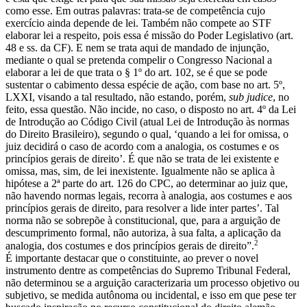
como esse. Em outras palavras: trata-se de competência cujo
exercício ainda depende de lei. Também não compete ao STF
elaborar lei a respeito, pois essa é missão do Poder Legislativo (art.
48 e ss. da CF). E nem se trata aqui de mandado de injunção,
mediante o qual se pretenda compelir o Congresso Nacional a
elaborar a lei de que trata o § 1º do art. 102, se é que se pode
sustentar o cabimento dessa espécie de ação, com base no art. 5º,
LXXI, visando a tal resultado, não estando, porém,
sub judice
, no
feito, essa questão. Não incide, no caso, o disposto no art. 4º da Lei
de Introdução ao Código Civil (atual Lei de Introdução às normas
do Direito Brasileiro), segundo o qual, ‘quando a lei for omissa, o
juiz decidirá o caso de acordo com a analogia, os costumes e os
princípios gerais de direito’. É que não se trata de lei existente e
omissa, mas, sim, de lei inexistente. Igualmente não se aplica à
hipótese a 2ª parte do art. 126 do CPC, ao determinar ao juiz que,
não havendo normas legais, recorra à analogia, aos costumes e aos
princípios gerais de direito, para resolver a lide inter partes’. Tal
norma não se sobrepõe à constitucional, que, para a arguição de
descumprimento formal, não autoriza, à sua falta, a aplicação da
2
analogia, dos costumes e dos princípios gerais de direito”.
É importante destacar que o constituinte, ao prever o novel
instrumento dentre as competências do Supremo Tribunal Federal,
não determinou se a arguição caracterizaria um processo objetivo ou
subjetivo, se medida autônoma ou incidental, e isso em que pese ter