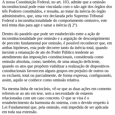
A nossa Constituição Federal, no art. 103, admite que a omissão
inconstitucional pode estar vinculada com o não agir dos órgãos dos
três Poderes constituídos, e ressalta, ao tratar da inércia do órgão
administrativo, que, uma vez declarada pelo Supremo Tribunal
Federal a inconstitucionalidade do comportamento omissivo, este
terá trinta dias para agir e sanar a inércia (§ 2º).
Dentro do paralelo que pode ser estabelecido entre a ação de
inconstitucionalidade por omissão e a arguição de descumprimento
de preceito fundamental por omissão, é possível reconhecer que, em
ambas hipóteses, esta pode decorrer tanto da inércia total, quando
inexiste a emanação de ato do Poder Público tendente ao
atendimento das imposições constitucionais, considerada como
omissão absoluta, como, também, de uma atuação deficiente,
quando os atos que propõem viabilizar a realização de dispositivos
constitucionais favorecem alguns grupos em prejuízo de outros ou
os excluem, total ou parcialmente, de forma expressa, configurando,
assim, aquilo se conhece como omissão relativa.
Na mesma linha de raciocínio, vê-se que as duas ações em comento
referem-se ao ato em tese, sem a necessidade de estarem
relacionadas com um caso concreto. O que se visa é o
restabelecimento da harmonia do sistema, com o devido respeito à
Lei Fundamental que, pela omissão, está impedida de ser aplicada
em toda sua extensão.