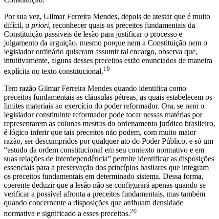
Por sua vez, Gilmar Ferreira Mendes, depois de atestar que é muito
difícil,
a priori
, reconhecer quais os preceitos fundamentais da
Constituição passíveis de lesão para justificar o processo e
julgamento da arguição, mesmo porque nem a Constituição nem o
legislador ordinário quiseram assumir tal encargo, observa que,
intuitivamente, alguns desses preceitos estão enunciados de maneira
19
explícita no texto constitucional.
Tem razão Gilmar Ferreira Mendes quando identifica como
preceitos fundamentais as cláusulas pétreas, as quais estabelecem os
limites materiais ao exercício do poder reformador. Ora, se nem o
legislador constituinte reformador pode tocar nessas matérias por
representarem as colunas mestras do ordenamento jurídico brasileiro,
é lógico inferir que tais preceitos não podem, com muito maior
razão, ser descumpridos por qualquer ato do Poder Público, e só um
“estudo da ordem constitucional em seu contexto normativo e em
suas relações de interdependência” permite identificar as disposições
essenciais para a preservação dos princípios basilares que integram
os preceitos fundamentais em determinado sistema. Dessa forma,
coerente deduzir que a lesão não se configurará apenas quando se
verificar a possível afronta a preceitos fundamentais, mas também
quando concernente a disposições que atribuam densidade
20
normativa e significado a esses preceitos.