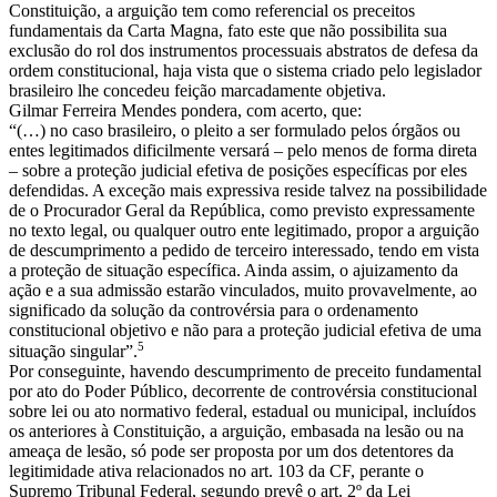
Constituição, a arguição tem como referencial os preceitos
fundamentais da Carta Magna, fato este que não possibilita sua
exclusão do rol dos instrumentos processuais abstratos de defesa da
ordem constitucional, haja vista que o sistema criado pelo legislador
brasileiro lhe concedeu feição marcadamente objetiva.
Gilmar Ferreira Mendes pondera, com acerto, que:
“(…) no caso brasileiro, o pleito a ser formulado pelos órgãos ou
entes legitimados dificilmente versará – pelo menos de forma direta
– sobre a proteção judicial efetiva de posições específicas por eles
defendidas. A exceção mais expressiva reside talvez na possibilidade
de o Procurador Geral da República, como previsto expressamente
no texto legal, ou qualquer outro ente legitimado, propor a arguição
de descumprimento a pedido de terceiro interessado, tendo em vista
a proteção de situação específica. Ainda assim, o ajuizamento da
ação e a sua admissão estarão vinculados, muito provavelmente, ao
significado da solução da controvérsia para o ordenamento
constitucional objetivo e não para a proteção judicial efetiva de uma
5
situação singular”.
Por conseguinte, havendo descumprimento de preceito fundamental
por ato do Poder Público, decorrente de controvérsia constitucional
sobre lei ou ato normativo federal, estadual ou municipal, incluídos
os anteriores à Constituição, a arguição, embasada na lesão ou na
ameaça de lesão, só pode ser proposta por um dos detentores da
legitimidade ativa relacionados no art. 103 da CF, perante o
Supremo Tribunal Federal, segundo prevê o art. 2º da Lei