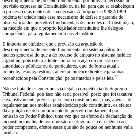
descumprimento de preceito fundamental por omissão necessita de
previsão expressa na Constituição ou na lei, para que se estabeleçam
o processo e os efeitos de sua decisão. A própria Lei 9.882/1999
poderia ter criado mais esse mecanismo de defesa e garantia de
observância dos preceitos fundamentais decorrentes da Constituição,
na medida em que o próprio legislador constituinte lhe delegou
competência para regulamentar o novel instituto.
É importante enfatizar que a previsão da arguição de
descumprimento de preceito fundamental no sistema pátrio foi
menos generosa do que a do recurso de amparo no sistema jurídico
argentino, pois este o admite contra toda ação ou omissão de
autoridades públicas ou de particulares, que, de forma atual e
iminente, lesione, restrinja, altere ou ameace direitos e garantias
29
reconhecidos pela Constituição, pelos tratados e pelas leis.
Não se trata de estender por via legal a competência do Supremo
Tribunal Federal, pois isso não seria possível, posto que foi taxativa
e exaustivamente prevista pelo texto constitucional, mas, apenas, de
regulamentar, nos moldes estabelecidos pelo constituinte, os efeitos
da arguição de descumprimento de preceito fundamental por
omissão do Poder Público, uma vez que os efeitos da declaração de
inconstitucionalidade por omissão restringem-se a dar ciência ao
poder competente, efeitos esses que são de pouca ou nenhuma valia
jurídica.