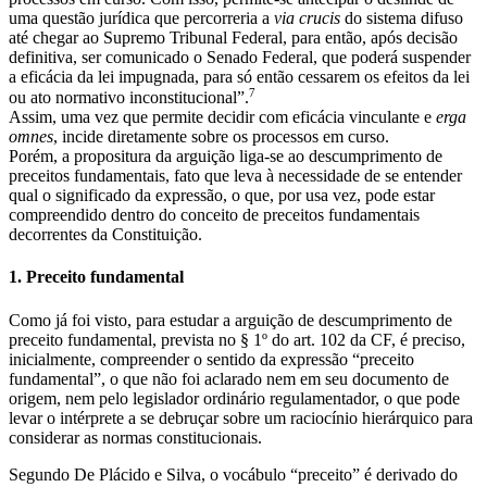
uma questão jurídica que percorreria a
via crucis
do sistema difuso
até chegar ao Supremo Tribunal Federal, para então, após decisão
definitiva, ser comunicado o Senado Federal, que poderá suspender
a eficácia da lei impugnada, para só então cessarem os efeitos da lei
7
ou ato normativo inconstitucional”.
Assim, uma vez que permite decidir com eficácia vinculante e
erga
omnes
, incide diretamente sobre os processos em curso.
Porém, a propositura da arguição liga-se ao descumprimento de
preceitos fundamentais, fato que leva à necessidade de se entender
qual o significado da expressão, o que, por usa vez, pode estar
compreendido dentro do conceito de preceitos fundamentais
decorrentes da Constituição.
1. Preceito fundamental
Como já foi visto, para estudar a arguição de descumprimento de
preceito fundamental, prevista no § 1º do art. 102 da CF, é preciso,
inicialmente, compreender o sentido da expressão “preceito
fundamental”, o que não foi aclarado nem em seu documento de
origem, nem pelo legislador ordinário regulamentador, o que pode
levar o intérprete a se debruçar sobre um raciocínio hierárquico para
considerar as normas constitucionais.
Segundo De Plácido e Silva, o vocábulo “preceito” é derivado do