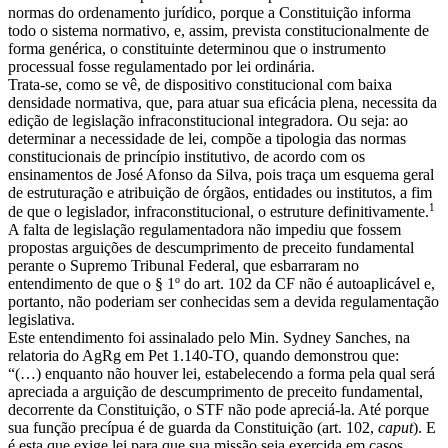
normas do ordenamento jurídico, porque a Constituição informa
todo o sistema normativo, e, assim, prevista constitucionalmente de
forma genérica, o constituinte determinou que o instrumento
processual fosse regulamentado por lei ordinária.
Trata-se, como se vê, de dispositivo constitucional com baixa
densidade normativa, que, para atuar sua eficácia plena, necessita da
edição de legislação infraconstitucional integradora. Ou seja: ao
determinar a necessidade de lei, compõe a tipologia das normas
constitucionais de princípio institutivo, de acordo com os
ensinamentos de José Afonso da Silva, pois traça um esquema geral
de estruturação e atribuição de órgãos, entidades ou institutos, a fim
1
de que o legislador, infraconstitucional, o estruture definitivamente.
A falta de legislação regulamentadora não impediu que fossem
propostas arguições de descumprimento de preceito fundamental
perante o Supremo Tribunal Federal, que esbarraram no
entendimento de que o § 1º do art. 102 da CF não é autoaplicável e,
portanto, não poderiam ser conhecidas sem a devida regulamentação
legislativa.
Este entendimento foi assinalado pelo Min. Sydney Sanches, na
relatoria do AgRg em Pet 1.140-TO, quando demonstrou que:
“(…) enquanto não houver lei, estabelecendo a forma pela qual será
apreciada a arguição de descumprimento de preceito fundamental,
decorrente da Constituição, o STF não pode apreciá-la. Até porque
sua função precípua é de guarda da Constituição (art. 102,
caput
). E
é esta que exige lei para que sua missão seja exercida em casos