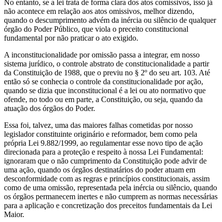
No entanto, se a lei trata de forma clara dos atos comissivos, isso já
não acontece em relação aos atos omissivos, melhor dizendo,
quando o descumprimento advém da inércia ou silêncio de qualquer
órgão do Poder Público, que viola o preceito constitucional
fundamental por não praticar o ato exigido.
A inconstitucionalidade por omissão passa a integrar, em nosso
sistema jurídico, o controle abstrato de constitucionalidade a partir
da Constituição de 1988, que o previu no § 2º do seu art. 103. Até
então só se conhecia o controle da constitucionalidade por ação,
quando se dizia que inconstitucional é a lei ou ato normativo que
ofende, no todo ou em parte, a Constituição, ou seja, quando da
atuação dos órgãos do Poder.
Essa foi, talvez, uma das maiores falhas cometidas por nosso
legislador constituinte originário e reformador, bem como pela
própria Lei 9.882/1999, ao regulamentar esse novo tipo de ação
direcionada para a proteção e respeito à nossa Lei Fundamental:
ignoraram que o não cumprimento da Constituição pode advir de
uma ação, quando os órgãos destinatários do poder atuam em
desconformidade com as regras e princípios constitucionais, assim
como de uma omissão, representada pela inércia ou silêncio, quando
os órgãos permanecem inertes e não cumprem as normas necessárias
para a aplicação e concretização dos preceitos fundamentais da Lei
Maior.