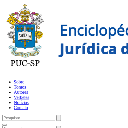
Sobre
Tomos
Autores
Verbetes
Notícias
Contato