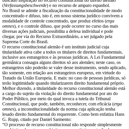
buscado inspiração no recurso constitucional do direito alemão
(
Verfassungsbeschwerde
) e no recurso de amparo espanhol.
No Brasil se admite a fiscalização da constitucionalidade de modo
concentrado e difuso, isto é, em nosso sistema jurídico convivem a
modalidade de controle concentrado, que produz efeitos (
erga
omnes
), e o controle difuso, que pode ocorrer no curso das mais
diversas ações judiciais, possibilita a defesa individual e pode
chegar, por via do Recurso Extraordinário, a ser julgado pela
Suprema Corte do Brasil.
O recurso constitucional alemão é um instituto judicial cuja
titularidade ativa cabe a todos os titulares de direitos fundamentais,
inclusive aos estrangeiros e às pessoas jurídicas. A Lei Fundamental
germânica consagra alguns direitos só aos alemães; neste caso, os
estrangeiros não poderão se valer desse instrumento, sendo aplicado,
tão somente, em relação aos estrangeiros europeus, em virtude do
Tratado da União Europeia. E mais: no caso de pessoas jurídicas, só
terão legitimidade quando titularizarem direito fundamental próprio.
Melhor dizendo, a titularidade do recurso constitucional alemão está
a cargo do sujeito da violação do direito fundamental por ato do
Poder Público, por meio do qual invoca a tutela do Tribunal
Constitucional, que pode, também, reconhecer, com eficácia (
erga
omnes
), a inconstitucionalidade da norma cuja aplicação tenha
lesado direito fundamental do requerente. Como bem enfatiza Hans
G. Rupp, citado por Daniel Sarmento:
“O processo de recurso constitucional não responde simplesmente