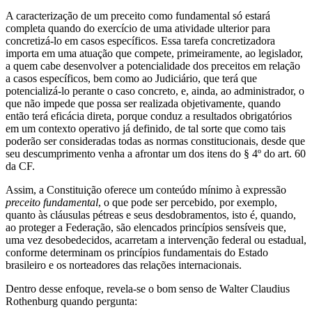
A caracterização de um preceito como fundamental só estará
completa quando do exercício de uma atividade ulterior para
concretizá-lo em casos específicos. Essa tarefa concretizadora
importa em uma atuação que compete, primeiramente, ao legislador,
a quem cabe desenvolver a potencialidade dos preceitos em relação
a casos específicos, bem como ao Judiciário, que terá que
potencializá-lo perante o caso concreto, e, ainda, ao administrador, o
que não impede que possa ser realizada objetivamente, quando
então terá eficácia direta, porque conduz a resultados obrigatórios
em um contexto operativo já definido, de tal sorte que como tais
poderão ser consideradas todas as normas constitucionais, desde que
seu descumprimento venha a afrontar um dos itens do § 4º do art. 60
da CF.
Assim, a Constituição oferece um conteúdo mínimo à expressão
preceito fundamental
, o que pode ser percebido, por exemplo,
quanto às cláusulas pétreas e seus desdobramentos, isto é, quando,
ao proteger a Federação, são elencados princípios sensíveis que,
uma vez desobedecidos, acarretam a intervenção federal ou estadual,
conforme determinam os princípios fundamentais do Estado
brasileiro e os norteadores das relações internacionais.
Dentro desse enfoque, revela-se o bom senso de Walter Claudius
Rothenburg quando pergunta: