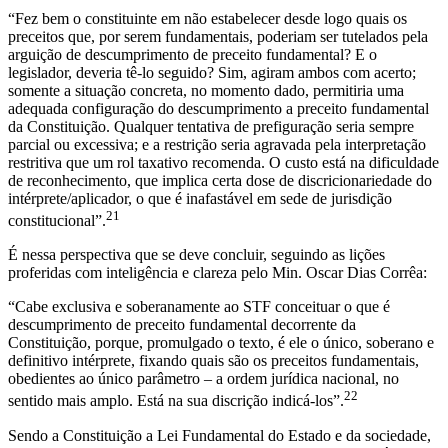
“Fez bem o constituinte em não estabelecer desde logo quais os
preceitos que, por serem fundamentais, poderiam ser tutelados pela
arguição de descumprimento de preceito fundamental? E o
legislador, deveria tê-lo seguido? Sim, agiram ambos com acerto;
somente a situação concreta, no momento dado, permitiria uma
adequada configuração do descumprimento a preceito fundamental
da Constituição. Qualquer tentativa de prefiguração seria sempre
parcial ou excessiva; e a restrição seria agravada pela interpretação
restritiva que um rol taxativo recomenda. O custo está na dificuldade
de reconhecimento, que implica certa dose de discricionariedade do
intérprete/aplicador, o que é inafastável em sede de jurisdição
21
constitucional”.
É nessa perspectiva que se deve concluir, seguindo as lições
proferidas com inteligência e clareza pelo Min. Oscar Dias Corrêa:
“Cabe exclusiva e soberanamente ao STF conceituar o que é
descumprimento de preceito fundamental decorrente da
Constituição, porque, promulgado o texto, é ele o único, soberano e
definitivo intérprete, fixando quais são os preceitos fundamentais,
obedientes ao único parâmetro – a ordem jurídica nacional, no
22
sentido mais amplo. Está na sua discrição indicá-los”.
Sendo a Constituição a Lei Fundamental do Estado e da sociedade,