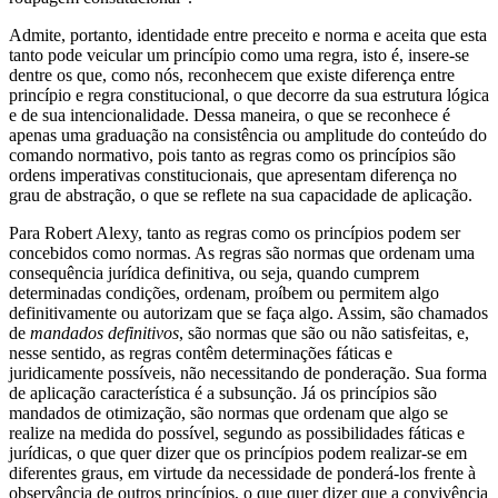
Admite, portanto, identidade entre preceito e norma e aceita que esta
tanto pode veicular um princípio como uma regra, isto é, insere-se
dentre os que, como nós, reconhecem que existe diferença entre
princípio e regra constitucional, o que decorre da sua estrutura lógica
e de sua intencionalidade. Dessa maneira, o que se reconhece é
apenas uma graduação na consistência ou amplitude do conteúdo do
comando normativo, pois tanto as regras como os princípios são
ordens imperativas constitucionais, que apresentam diferença no
grau de abstração, o que se reflete na sua capacidade de aplicação.
Para Robert Alexy, tanto as regras como os princípios podem ser
concebidos como normas. As regras são normas que ordenam uma
consequência jurídica definitiva, ou seja, quando cumprem
determinadas condições, ordenam, proíbem ou permitem algo
definitivamente ou autorizam que se faça algo. Assim, são chamados
de
mandados definitivos
, são normas que são ou não satisfeitas, e,
nesse sentido, as regras contêm determinações fáticas e
juridicamente possíveis, não necessitando de ponderação. Sua forma
de aplicação característica é a subsunção. Já os princípios são
mandados de otimização, são normas que ordenam que algo se
realize na medida do possível, segundo as possibilidades fáticas e
jurídicas, o que quer dizer que os princípios podem realizar-se em
diferentes graus, em virtude da necessidade de ponderá-los frente à
observância de outros princípios, o que quer dizer que a convivência