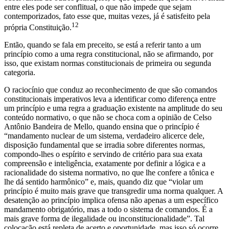
entre eles pode ser conflitual, o que não impede que sejam
contemporizados, fato esse que, muitas vezes, já é satisfeito pela
12
própria Constituição.
Então, quando se fala em preceito, se está a referir tanto a um
princípio como a uma regra constitucional, não se afirmando, por
isso, que existam normas constitucionais de primeira ou segunda
categoria.
O raciocínio que conduz ao reconhecimento de que são comandos
constitucionais imperativos leva a identificar como diferença entre
um princípio e uma regra a graduação existente na amplitude do seu
conteúdo normativo, o que não se choca com a opinião de Celso
Antônio Bandeira de Mello, quando ensina que o princípio é
“mandamento nuclear de um sistema, verdadeiro alicerce dele,
disposição fundamental que se irradia sobre diferentes normas,
compondo-lhes o espírito e servindo de critério para sua exata
compreensão e inteligência, exatamente por definir a lógica e a
racionalidade do sistema normativo, no que lhe confere a tônica e
lhe dá sentido harmônico” e, mais, quando diz que “violar um
princípio é muito mais grave que transgredir uma norma qualquer. A
desatenção ao princípio implica ofensa não apenas a um específico
mandamento obrigatório, mas a todo o sistema de comandos. É a
mais grave forma de ilegalidade ou inconstitucionalidade”. Tal
colocação está repleta de acerto e oportunidade, mas isso só ocorre