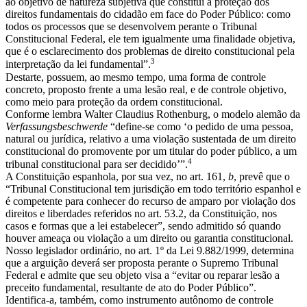
ao objetivo de natureza subjetiva que constitui a proteção dos
direitos fundamentais do cidadão em face do Poder Público: como
todos os processos que se desenvolvem perante o Tribunal
Constitucional Federal, ele tem igualmente uma finalidade objetiva,
que é o esclarecimento dos problemas de direito constitucional pela
3
interpretação da lei fundamental”.
Destarte, possuem, ao mesmo tempo, uma forma de controle
concreto, proposto frente a uma lesão real, e de controle objetivo,
como meio para proteção da ordem constitucional.
Conforme lembra Walter Claudius Rothenburg, o modelo alemão da
Verfassungsbeschwerde
“define-se como ‘o pedido de uma pessoa,
natural ou jurídica, relativo a uma violação sustentada de um direito
constitucional do promovente por um titular do poder público, a um
4
tribunal constitucional para ser decidido’”.
A Constituição espanhola, por sua vez, no art. 161,
b
, prevê que o
“Tribunal Constitucional tem jurisdição em todo território espanhol e
é competente para conhecer do recurso de amparo por violação dos
direitos e liberdades referidos no art. 53.2, da Constituição, nos
casos e formas que a lei estabelecer”, sendo admitido só quando
houver ameaça ou violação a um direito ou garantia constitucional.
Nosso legislador ordinário, no art. 1º da Lei 9.882/1999, determina
que a arguição deverá ser proposta perante o Supremo Tribunal
Federal e admite que seu objeto visa a “evitar ou reparar lesão a
preceito fundamental, resultante de ato do Poder Público”.
Identifica-a, também, como instrumento autônomo de controle