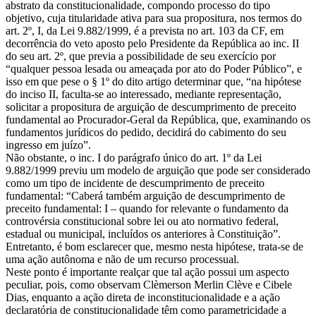
abstrato da constitucionalidade, compondo processo do tipo
objetivo, cuja titularidade ativa para sua propositura, nos termos do
art. 2º, I, da Lei 9.882/1999, é a prevista no art. 103 da CF, em
decorrência do veto aposto pelo Presidente da República ao inc. II
do seu art. 2º, que previa a possibilidade de seu exercício por
“qualquer pessoa lesada ou ameaçada por ato do Poder Público”, e
isso em que pese o § 1º do dito artigo determinar que, “na hipótese
do inciso II, faculta-se ao interessado, mediante representação,
solicitar a propositura de arguição de descumprimento de preceito
fundamental ao Procurador-Geral da República, que, examinando os
fundamentos jurídicos do pedido, decidirá do cabimento do seu
ingresso em juízo”.
Não obstante, o inc. I do parágrafo único do art. 1º da Lei
9.882/1999 previu um modelo de arguição que pode ser considerado
como um tipo de incidente de descumprimento de preceito
fundamental: “Caberá também arguição de descumprimento de
preceito fundamental: I – quando for relevante o fundamento da
controvérsia constitucional sobre lei ou ato normativo federal,
estadual ou municipal, incluídos os anteriores à Constituição”.
Entretanto, é bom esclarecer que, mesmo nesta hipótese, trata-se de
uma ação autônoma e não de um recurso processual.
Neste ponto é importante realçar que tal ação possui um aspecto
peculiar, pois, como observam Clèmerson Merlin Clève e Cibele
Dias, enquanto a ação direta de inconstitucionalidade e a ação
declaratória de constitucionalidade têm como parametricidade a