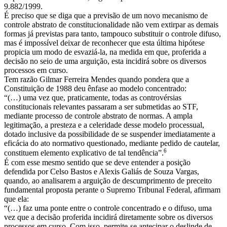
9.882/1999.
É preciso que se diga que a previsão de um novo mecanismo de
controle abstrato de constitucionalidade não vem extirpar as demais
formas já previstas para tanto, tampouco substituir o controle difuso,
mas é impossível deixar de reconhecer que esta última hipótese
propicia um modo de esvaziá-la, na medida em que, proferida a
decisão no seio de uma arguição, esta incidirá sobre os diversos
processos em curso.
Tem razão Gilmar Ferreira Mendes quando pondera que a
Constituição de 1988 deu ênfase ao modelo concentrado:
“(…) uma vez que, praticamente, todas as controvérsias
constitucionais relevantes passaram a ser submetidas ao STF,
mediante processo de controle abstrato de normas. A ampla
legitimação, a presteza e a celeridade desse modelo processual,
dotado inclusive da possibilidade de se suspender imediatamente a
eficácia do ato normativo questionado, mediante pedido de cautelar,
6
constituem elemento explicativo de tal tendência”.
É com esse mesmo sentido que se deve entender a posição
defendida por Celso Bastos e Alexis Galiás de Souza Vargas,
quando, ao analisarem a arguição de descumprimento de preceito
fundamental proposta perante o Supremo Tribunal Federal, afirmam
que ela:
“(…) faz uma ponte entre o controle concentrado e o difuso, uma
vez que a decisão proferida incidirá diretamente sobre os diversos
processos em curso. Com isso, permite-se antecipar o deslinde de