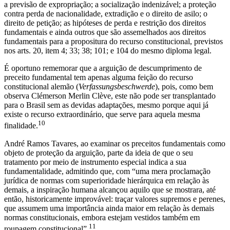
a previsão de expropriação; a socialização indenizável; a proteção
contra perda de nacionalidade, extradição e o direito de asilo; o
direito de petição; as hipóteses de perda e restrição dos direitos
fundamentais e ainda outros que são assemelhados aos direitos
fundamentais para a propositura do recurso constitucional, previstos
nos arts. 20, item 4; 33; 38; 101; e 104 do mesmo diploma legal.
É oportuno rememorar que a arguição de descumprimento de
preceito fundamental tem apenas alguma feição do recurso
constitucional alemão (
Verfassungsbeschwerde
), pois, como bem
observa Clémerson Merlin Clève, este não pode ser transplantado
para o Brasil sem as devidas adaptações, mesmo porque aqui já
existe o recurso extraordinário, que serve para aquela mesma
10
finalidade.
André Ramos Tavares, ao examinar os preceitos fundamentais como
objeto de proteção da arguição, parte da ideia de que o seu
tratamento por meio de instrumento especial indica a sua
fundamentalidade, admitindo que, com “uma mera proclamação
jurídica de normas com superioridade hierárquica em relação às
demais, a inspiração humana alcançou aquilo que se mostrara, até
então, historicamente improvável: traçar valores supremos e perenes,
que assumem uma importância ainda maior em relação às demais
normas constitucionais, embora estejam vestidos também em
11
roupagem constitucional”.