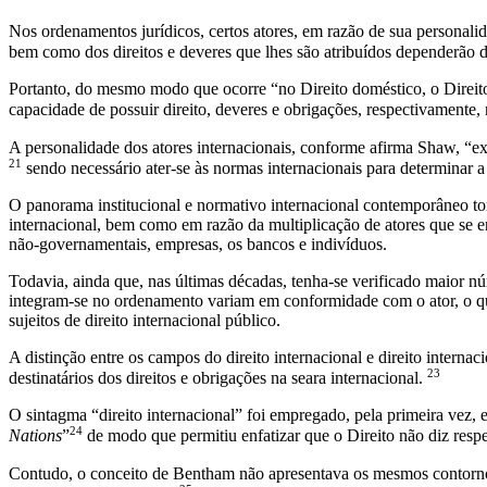
Nos ordenamentos jurídicos, certos atores, em razão de sua personalid
bem como dos direitos e deveres que lhes são atribuídos dependerão d
Portanto, do mesmo modo que ocorre “no Direito doméstico, o Direito I
capacidade de possuir direito, deveres e obrigações, respectivamente,
A personalidade dos atores internacionais, conforme afirma Shaw, “exig
21
sendo necessário ater-se às normas internacionais para determinar 
O panorama institucional e normativo internacional contemporâneo 
internacional, bem como em razão da multiplicação de atores que se en
não-governamentais, empresas, os bancos e indivíduos.
Todavia, ainda que, nas últimas décadas, tenha-se verificado maior n
integram-se no ordenamento variam em conformidade com o ator, o que
sujeitos de direito internacional público.
A distinção entre os campos do direito internacional e direito interna
23
destinatários dos direitos e obrigações na seara internacional.
O sintagma “direito internacional” foi empregado, pela primeira vez
24
Nations
”
de modo que permitiu enfatizar que o Direito não diz respe
Contudo, o conceito de Bentham não apresentava os mesmos contornos d