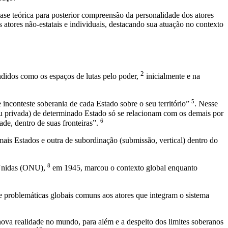
 base teórica para posterior compreensão da personalidade dos atores
s atores não-estatais e individuais, destacando sua atuação no contexto
2
endidos como os espaços de lutas pelo poder,
inicialmente e na
5
e inconteste soberania de cada Estado sobre o seu território”
. Nesse
 ou privada) de determinado Estado só se relacionam com os demais por
6
ade, dentro de suas fronteiras”.
ais Estados e outra de subordinação (submissão, vertical) dentro do
8
s Unidas (ONU),
em 1945, marcou o contexto global enquanto
e problemáticas globais comuns aos atores que integram o sistema
nova realidade no mundo, para além e a despeito dos limites soberanos