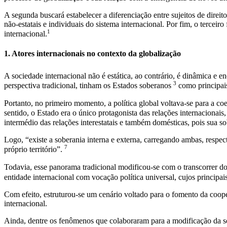
A segunda buscará estabelecer a diferenciação entre sujeitos de direit
não-estatais e individuais do sistema internacional. Por fim, o tercei
1
internacional.
1. Atores internacionais no contexto da globalização
A sociedade internacional não é estática, ao contrário, é dinâmica e 
3
perspectiva tradicional, tinham os Estados soberanos
como principais
Portanto, no primeiro momento, a política global voltava-se para a coe
sentido, o Estado era o único protagonista das relações internaciona
intermédio das relações interestatais e também domésticas, pois sua s
Logo, “existe a soberania interna e externa, carregando ambas, respe
7
próprio território”.
Todavia, esse panorama tradicional modificou-se com o transcorrer 
entidade internacional com vocação política universal, cujos principa
Com efeito, estruturou-se um cenário voltado para o fomento da coope
internacional.
Ainda, dentre os fenômenos que colaboraram para a modificação da soc