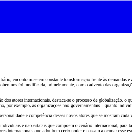
ntrário, encontram-se em constante transformação frente às demandas e
s soberanos foi modificada, primeiramente, com o advento das organiz
dos atores internacionais, destaca-se o processo de globalização, o qua
 como, por exemplo, as organizações não-governamentais – quanto indivi
 personalidade e competência desses novos atores que se mostram cada ve
 individuais e não-estatais que compõem o cenário internacional; para tan
res internacionais que adquirem certo poder e passam a ocupar esse es