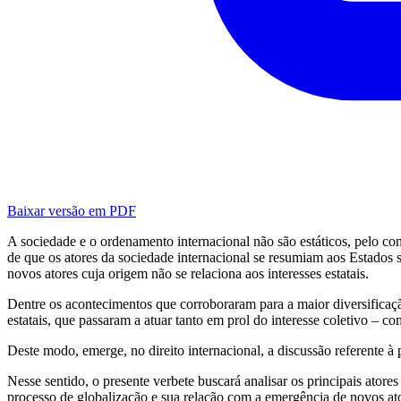
Baixar versão em PDF
A sociedade e o ordenamento internacional não são estáticos, pelo co
de que os atores da sociedade internacional se resumiam aos Estado
novos atores cuja origem não se relaciona aos interesses estatais.
Dentre os acontecimentos que corroboraram para a maior diversificação 
estatais, que passaram a atuar tanto em prol do interesse coletivo –
Deste modo, emerge, no direito internacional, a discussão referente à
Nesse sentido, o presente verbete buscará analisar os principais atores
processo de globalização e sua relação com a emergência de novos ato