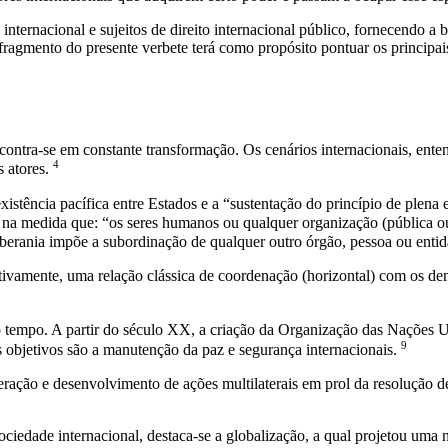
o internacional e sujeitos de direito internacional público, fornecendo a
ro fragmento do presente verbete terá como propósito pontuar os principai
encontra-se em constante transformação. Os cenários internacionais, ent
4
 atores.
xistência pacífica entre Estados e a “sustentação do princípio de plena 
is, na medida que: “os seres humanos ou qualquer organização (pública
oberania impõe a subordinação de qualquer outro órgão, pessoa ou entid
ctivamente, uma relação clássica de coordenação (horizontal) com os dem
do tempo. A partir do século XX, a criação da Organização das Naçõe
9
is objetivos são a manutenção da paz e segurança internacionais.
ração e desenvolvimento de ações multilaterais em prol da resolução d
iedade internacional, destaca-se a globalização, a qual projetou uma 