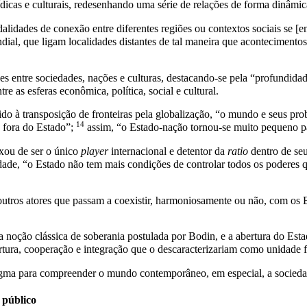
ídicas e culturais, redesenhando uma série de relações de forma dinâmic
dalidades de conexão entre diferentes regiões ou contextos sociais se 
ndial, que ligam localidades distantes de tal maneira que aconteciment
s entre sociedades, nações e culturas, destacando-se pela “profundidad
 as esferas econômica, política, social e cultural.
ido à transposição de fronteiras pela globalização, “o mundo e seus p
14
a fora do Estado”;
assim, “o Estado-nação tornou-se muito pequeno p
ixou de ser o único
player
internacional e detentor da
ratio
dentro de seu
e, “o Estado não tem mais condições de controlar todos os poderes que
outros atores que passam a coexistir, harmoniosamente ou não, com os 
da noção clássica de soberania postulada por Bodin, e a abertura do Es
ertura, cooperação e integração que o descaracterizariam como unidade 
a para compreender o mundo contemporâneo, em especial, a sociedade i
l público