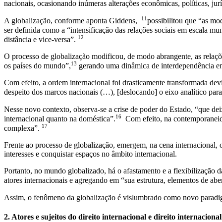
nacionais, ocasionando inúmeras alterações econômicas, políticas, jur
11
A globalização, conforme aponta Giddens,
possibilitou que “as mo
ser definida como a “intensificação das relações sociais em escala mu
12
distância e vice-versa”.
O processo de globalização modificou, de modo abrangente, as relaçõe
13
os países do mundo”,
gerando uma dinâmica de interdependência entre
Com efeito, a ordem internacional foi drasticamente transformada dev
despeito dos marcos nacionais (…), [deslocando] o eixo analítico par
Nesse novo contexto, observa-se a crise de poder do Estado, “que de
16
internacional quanto na doméstica”.
Com efeito, na contemporaneidad
17
complexa”.
Frente ao processo de globalização, emergem, na cena internacional, 
interesses e conquistar espaços no âmbito internacional.
Portanto, no mundo globalizado, há o afastamento e a flexibilização 
atores internacionais e agregando em “sua estrutura, elementos de ab
Assim, o fenômeno da globalização é vislumbrado como novo paradigm
2. Atores e sujeitos do direito internacional e direito internaciona