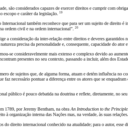
ade, são considerados capazes de exercer direitos e cumprir com obrigaç
19
o escopo e caráter da legislação.
nternacional também reconhece que para ser um sujeito de direito é im
20
 na ordem civil e na ordem internacional”.
e a consideração da inter-relação entre direitos e deveres garantidos n
a natureza precisa da personalidade e, consequente, capacidade do ator
tornou-se consideravelmente mais extenso e complexo devido ao aumen
contram presentes no seu contexto, passando a incluir, além dos Estados
úmero de sujeitos que, de alguma forma, atuam e detém influência no c
 faz necessário pontuar a diferença entre os atores que se enquadram c
cional público é pouco debatida na doutrina e reflete, diretamente, no s
, em 1789, por Jeremy Bentham, na obra
An Introduction to the Principl
ito à organização interna das Nações mas, na verdade, às suas relações
o direito internacional conhecido na atualidade; para o autor, esse d