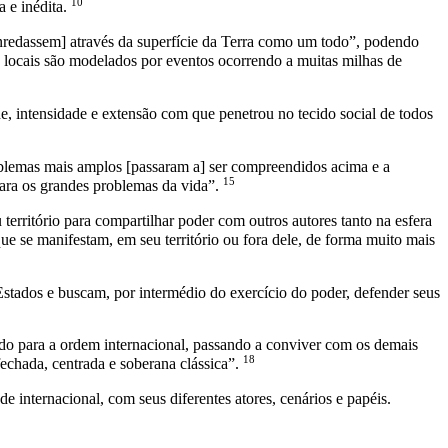
10
a e inédita.
[enredassem] através da superfície da Terra como um todo”, podendo
os locais são modelados por eventos ocorrendo a muitas milhas de
e, intensidade e extensão com que penetrou no tecido social de todos
roblemas mais amplos [passaram a] ser compreendidos acima e a
15
ara os grandes problemas da vida”.
 território para compartilhar poder com outros autores tanto na esfera
 se manifestam, em seu território ou fora dele, de forma muito mais
Estados e buscam, por intermédio do exercício do poder, defender seus
tado para a ordem internacional, passando a conviver com os demais
18
fechada, centrada e soberana clássica”.
nternacional, com seus diferentes atores, cenários e papéis.