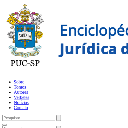
Sobre
Tomos
Autores
Verbetes
Notícias
Contato