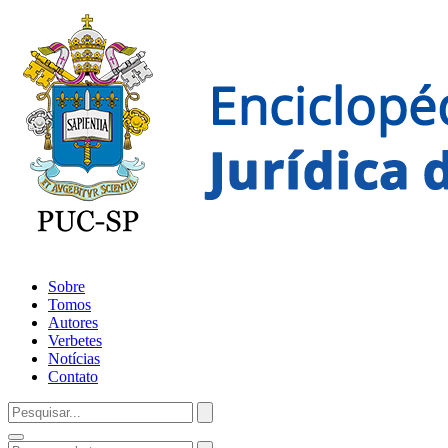
Sobre
Tomos
Autores
Verbetes
Notícias
Contato