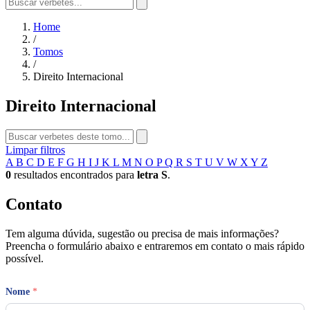
Home
/
Tomos
/
Direito Internacional
Direito Internacional
Limpar filtros
A
B
C
D
E
F
G
H
I
J
K
L
M
N
O
P
Q
R
S
T
U
V
W
X
Y
Z
0
resultados encontrados para
letra S
.
Contato
Tem alguma dúvida, sugestão ou precisa de mais informações?
Preencha o formulário abaixo e entraremos em contato o mais rápido
possível.
Nome
*