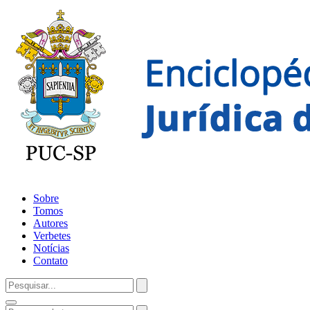
Sobre
Tomos
Autores
Verbetes
Notícias
Contato