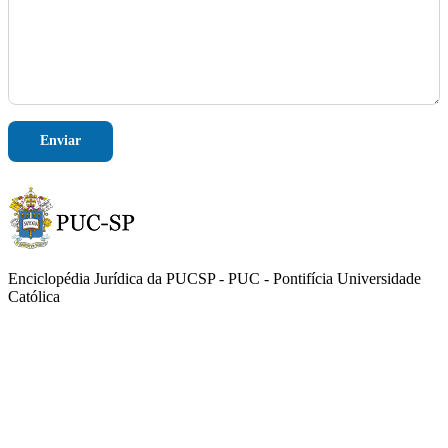
f
o
n
e
*
Enviar
Enciclopédia Jurídica da PUCSP - PUC - Pontifícia Universidade
Católica