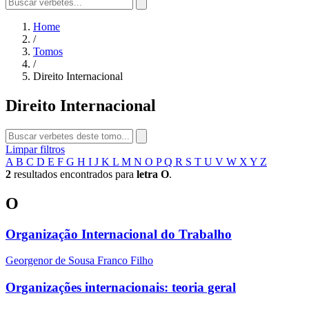
Home
/
Tomos
/
Direito Internacional
Direito Internacional
Limpar filtros
A
B
C
D
E
F
G
H
I
J
K
L
M
N
O
P
Q
R
S
T
U
V
W
X
Y
Z
2
resultados encontrados para
letra O
.
O
Organização Internacional do Trabalho
Georgenor de Sousa Franco Filho
Organizações internacionais: teoria geral