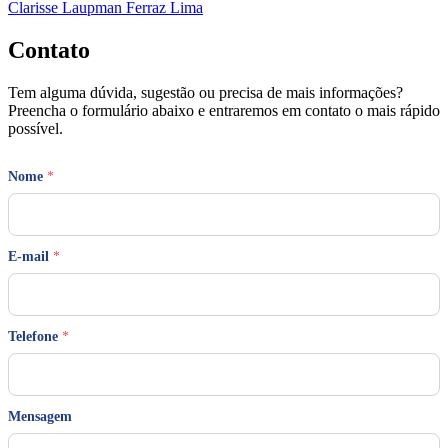
Clarisse Laupman Ferraz Lima
Contato
Tem alguma dúvida, sugestão ou precisa de mais informações?
Preencha o formulário abaixo e entraremos em contato o mais rápido
possível.
Nome
*
T
E-mail
*
e
l
e
f
o
Telefone
*
n
e
T
e
Mensagem
l
e