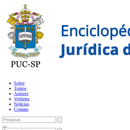
Sobre
Tomos
Autores
Verbetes
Notícias
Contato