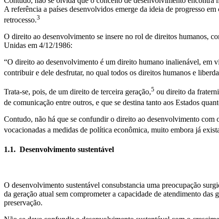
Contudo, não se olvida que o conceito de desenvolvimento encontra 
A referência a países desenvolvidos emerge da ideia de progresso em 
3
retrocesso.
O direito ao desenvolvimento se insere no rol de direitos humanos, 
Unidas em 4/12/1986:
“O direito ao desenvolvimento é um direito humano inalienável, em vir
contribuir e dele desfrutar, no qual todos os direitos humanos e libe
5
Trata-se, pois, de um direito de terceira geração,
ou direito da frater
de comunicação entre outros, e que se destina tanto aos Estados quan
Contudo, não há que se confundir o direito ao desenvolvimento com o 
vocacionadas a medidas de política econômica, muito embora já exist
1.1. Desenvolvimento sustentável
O
desenvolvimento sustentável consubstancia uma preocupação surgid
da geração atual sem comprometer a capacidade de atendimento das gera
preservação.