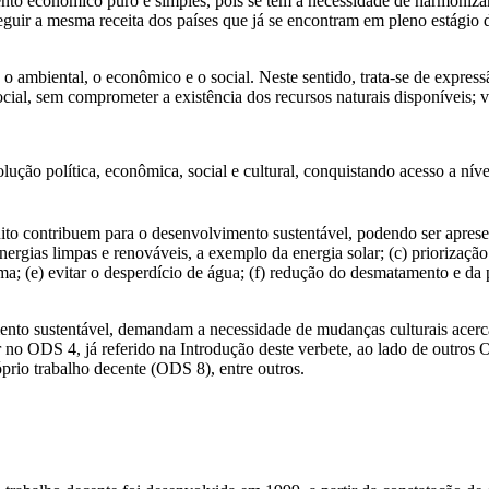
to econômico puro e simples, pois se tem a necessidade de harmonizar
guir a mesma receita dos países que já se encontram em pleno estágio
: o ambiental, o econômico e o social. Neste sentido, trata-se de expr
ocial, sem comprometer a existência dos recursos naturais disponíveis; 
lução política, econômica, social e cultural, conquistando acesso a nív
ito contribuem para o desenvolvimento sustentável, podendo ser aprese
nergias limpas e renováveis, a exemplo da energia solar; (c) priorização
a; (e) evitar o desperdício de água; (f) redução do desmatamento e da p
ento sustentável, demandam a necessidade de mudanças culturais acerca
ar no ODS 4, já referido na Introdução deste verbete, ao lado de outro
prio trabalho decente (ODS 8), entre outros.