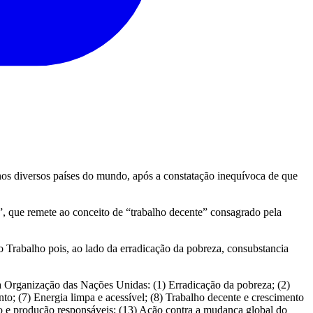
s diversos países do mundo, após a constatação inequívoca de que
, que remete ao conceito de “trabalho decente” consagrado pela
o Trabalho pois, ao lado da erradicação da pobreza, consubstancia
a Organização das Nações Unidas: (1) Erradicação da pobreza; (2)
o; (7) Energia limpa e acessível; (8) Trabalho decente e crescimento
mo e produção responsáveis; (13) Ação contra a mudança global do