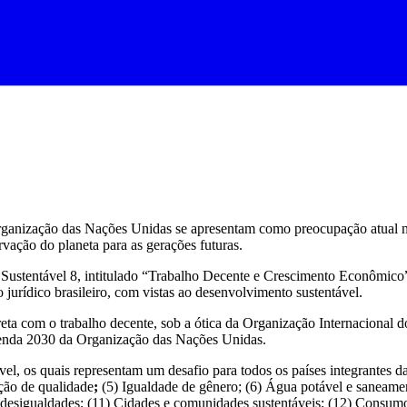
anização das Nações Unidas se apresentam como preocupação atual no
rvação do planeta para as gerações futuras.
Sustentável 8, intitulado “Trabalho Decente e Crescimento Econômico”
jurídico brasileiro, com vistas ao desenvolvimento sustentável.
ta com o trabalho decente, sob a ótica da Organização Internacional d
enda 2030 da Organização das Nações Unidas.
, os quais representam um desafio para todos os países integrantes d
ação de qualidade
;
(5) Igualdade de gênero; (6) Água potável e saneament
as desigualdades; (11) Cidades e comunidades sustentáveis; (12) Consu