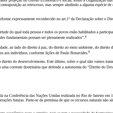
maior projeção no Direito Econômico e social, tendo a Organização da
contraposição ao retrocesso, mas sempre aludindo a alguma espécie de 
conforme expressamente reconhecido no art.1º da Declaração sobre o D
tude do qual toda pessoa e todos os povos estão habilitados a participar
4
rdades fundamentais possam ser plenamente realizados”.
nidade, ao lado do direito à paz, do direito ao meio ambiente, do direi
6
tos aos indivíduos, conforme lições de Paulo Bonavides.
direito do desenvolvimento. Este último, sobre o qual não vamos trata
a uma corrente doutrinária que defende a autonomia do “Direito do De
a na Conferência das Nações Unidas realizada no Rio de Janeiro em 19
ções futuras. Parte-se da premissa de que os recursos naturais não são 