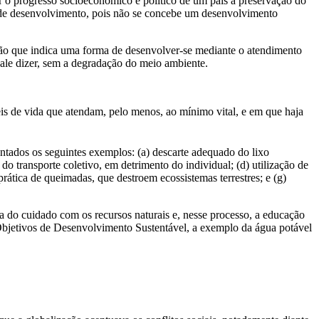
 o progresso socioeconômico e político de um país à preservação do
 de desenvolvimento, pois não se concebe um desenvolvimento
essão que indica uma forma de desenvolver-se mediante o atendimento
vale dizer, sem a degradação do meio ambiente.
eis de vida que atendam, pelo menos, ao mínimo vital, e em que haja
ntados os seguintes exemplos: (a) descarte adequado do lixo
 do transporte coletivo, em detrimento do individual; (d) utilização de
rática de queimadas, que destroem ecossistemas terrestres; e (g)
 do cuidado com os recursos naturais e, nesse processo, a educação
s Objetivos de Desenvolvimento Sustentável, a exemplo da água potável