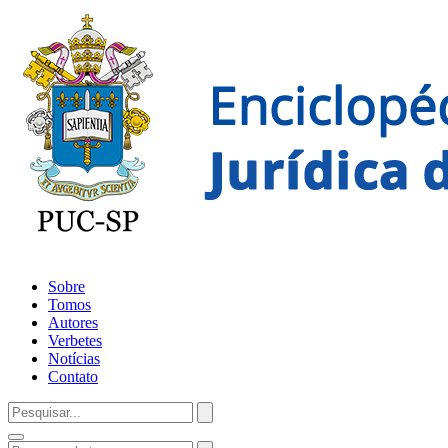
Sobre
Tomos
Autores
Verbetes
Notícias
Contato