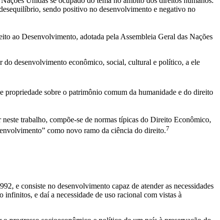
s Nações Unidas se ocupado do tema no âmbito dos direitos humanos.
desequilíbrio, sendo positivo no desenvolvimento e negativo no
ireito ao Desenvolvimento, adotada pela Assembleia Geral das Nações
 do desenvolvimento econômico, social, cultural e político, a ele
to de propriedade sobre o patrimônio comum da humanidade e do direito
r neste trabalho, compõe-se de normas típicas do Direito Econômico,
7
senvolvimento” como novo ramo da ciência do direito.
92, e consiste no desenvolvimento capaz de atender as necessidades
infinitos, e daí a necessidade de uso racional com vistas à