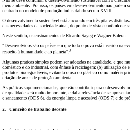
Não se deve confundir o desenvolvimento sustentável com o crescimen
meio ambiente. Por isso, os países em desenvolvimento não podem se
centrado no modelo de produção industrial do século XVIII.
O desenvolvimento sustentável está ancorado em três pilares distintos
das necessidades da sociedade atual, do ponto de vista econômico e s
Neste sentido, os ensinamentos de Ricardo Sayeg e Wagner Balera:
“Desenvolvidos são os países em que todo o povo está inserido na evo
8
respeito à humanidade e ao planeta”.
Algumas práticas simples podem ser adotadas na atualidade, e que mu
doméstico e do industrial, com ênfase à reciclagem; (b) utilização de e
produtos biodegradáveis, evitando o uso do plástico como matéria prim
criação de áreas de proteção ambiental.
As práticas supramencionadas, que vão contribuir para o desenvolvim
de qualidade será muito importante, e daí a relevância de se apresent
e saneamento (ODS 6), da energia limpa e acessível (ODS 7) e do pró
2. Conceito de trabalho decente