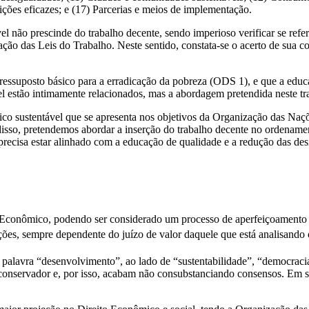
tuições eficazes; e (17) Parcerias e meios de implementação.
l não prescinde do trabalho decente, sendo imperioso verificar se re
ação das Leis do Trabalho. Neste sentido, constata-se o acerto de sua
ressuposto básico para a erradicação da pobreza (ODS 1), e que a edu
l estão intimamente relacionados, mas a abordagem pretendida neste tr
ico sustentável que se apresenta nos objetivos da Organização das Na
sso, pretendemos abordar a inserção do trabalho decente no ordenamento
precisa estar alinhado com a educação de qualidade e a redução das des
Econômico, podendo ser considerado um processo de aperfeiçoamento e
ões, sempre dependente do juízo de valor daquele que está analisand
palavra “desenvolvimento”, ao lado de “sustentabilidade”, “democracia”
conservador e, por isso, acabam não consubstanciando consensos. Em sí