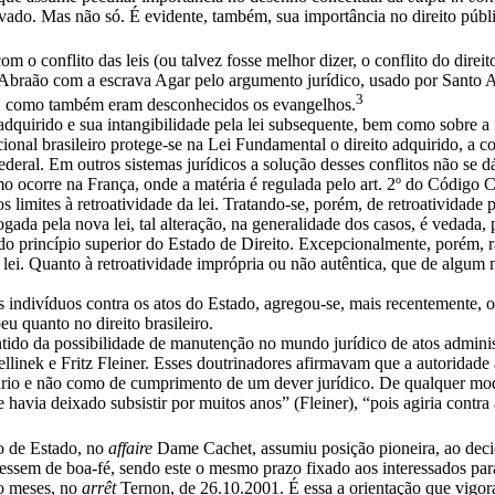
ado. Mas não só. É evidente, também, sua importância no direito públi
m o conflito das leis (ou talvez fosse melhor dizer, o conflito do direi
de Abraão com a escrava Agar pelo argumento jurídico, usado por Santo 
3
ai, como também eram desconhecidos os evangelhos.
adquirido e sua intangibilidade pela lei subsequente, bem como sobre a 
cional brasileiro protege-se na Lei Fundamental o direito adquirido, a cois
ederal. Em outros sistemas jurídicos a solução desses conflitos não se d
mo ocorre na França, onde a matéria é regulada pelo art. 2º do Código Ci
 limites à retroatividade da lei. Tratando-se, porém, de retroatividade 
gada pela nova lei, tal alteração, na generalidade dos casos, é vedada, 
do princípio superior do Estado de Direito. Excepcionalmente, porém, r
s à lei. Quanto à retroatividade imprópria ou não autêntica, que de al
s indivíduos contra os atos do Estado, agregou-se, mais recentemente,
eu quanto no direito brasileiro.
ntido da possibilidade de manutenção no mundo jurídico de atos adminis
inek e Fritz Fleiner. Esses doutrinadores afirmavam que a autoridade ad
onário e não como de cumprimento de um dever jurídico. De qualquer mod
 havia deixado subsistir por muitos anos” (Fleiner), “pois agiria contra
o de Estado, no
affaire
Dame Cachet, assumiu posição pioneira, ao decid
stivessem de boa-fé, sendo este o mesmo prazo fixado aos interessados pa
o meses, no
arrêt
Ternon, de 26.10.2001. É essa a orientação que vigora