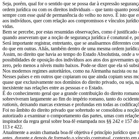
Seja, porém, qual for o sentido que se possa dar à expressão segurança
ordem jurídica ou com os direitos individuais – que tanto quanto poss
sempre com esse
quid
de permanência do velho no novo. É isto que em
aos indivíduos, quer com relação aos compromissos e vínculos jurídi
vidas.
Bem se percebe, por estas resumidas observações, como é justificado
quando asseveram que a noção de segurança jurídica é conatural e, pois
Será importante registrar, entretanto, que se analisarmos diferentes 
do que em outras. Aliás, também dentro de uma mesma ordem jurídica 
Assim, no direito que havia ao tempo do Estado Absolutista, onde a 
possibilidades de oposição dos indivíduos aos atos dos governantes q
zero, pelo menos a níveis muito baixos. Pode-se dizer que ela só subsi
Nos modernos regimes autoritários, como na Alemanha nazista ou na R
Nesses países e em outros que copiaram ou que ainda copiam seus mod
quase que exclusivamente nos domínios do direito privado, ou seja, nas
inexistente nas relações entre as pessoas e o Estado.
É do conhecimento geral que a grande contribuição do direito romano na 
sobreviveram largamente ao fim do império romano, tanto do ocidente 
rationis
, deixando marcas extensas e profundas em todas as codificaç
Foi no âmbito do direito privado que sobretudo se consolidou a noç
autorizado a examinar o comportamento das partes, umas com relaçõe
inspirador da regra geral sobre boa-fé estampada nos §§ 242 e 157 do
113 e 422.
Atualmente a assim chamada boa-fé objetiva é princípio jurídico que 
antes, durante e depois de formado o vínculo contratual, contexto e