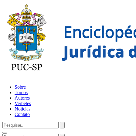
Sobre
Tomos
Autores
Verbetes
Notícias
Contato