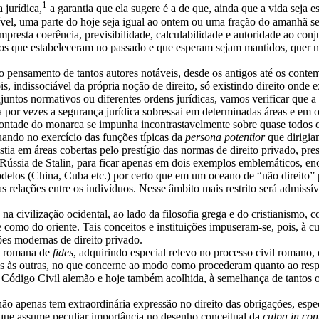
1
 jurídica,
a garantia que ela sugere é a de que, ainda que a vida seja 
ível, uma parte do hoje seja igual ao ontem ou uma fração do amanhã seja
presta coerência, previsibilidade, calculabilidade e autoridade ao con
cos que estabeleceram no passado e que esperam sejam mantidos, quer n
 o pensamento de tantos autores notáveis, desde os antigos até os con
, indissociável da própria noção de direito, só existindo direito onde ex
conjuntos normativos ou diferentes ordens jurídicas, vamos verificar qu
por vezes a segurança jurídica sobressai em determinadas áreas e em o
vontade do monarca se impunha incontrastavelmente sobre quase todos 
uando no exercício das funções típicas da
persona potentior
que dirigia
stia em áreas cobertas pelo prestígio das normas de direito privado, pre
ússia de Stalin, para ficar apenas em dois exemplos emblemáticos, en
elos (China, Cuba etc.) por certo que em um oceano de “não direito” 
 relações entre os indivíduos. Nesse âmbito mais restrito será admissíve
civilização ocidental, ao lado da filosofia grega e do cristianismo, con
como do oriente. Tais conceitos e instituições impuseram-se, pois, à c
ões modernas de direito privado.
ão romana de
fides
, adquirindo especial relevo no processo civil romano
s às outras, no que concerne ao modo como procederam quanto ao respe
 Código Civil alemão e hoje também acolhida, à semelhança de tantos o
não apenas tem extraordinária expressão no direito das obrigações, esp
m que assume peculiar importância no desenho conceitual da
culpa in co