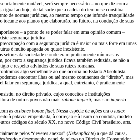
essencialmente mutável, será sempre necessário – no que diz com a
 igual ao hoje, de tal sorte que a cadeia do tempo se constitua
junto de normas jurídicas, ao mesmo tempo que infunde tranquilidade
o tocante aos planos que elaborarão, no futuro, na condução de suas
temporâneos – a ponto de se poder falar em uma opinião comum –
iste segurança jurídica.
e a preocupação com a segurança jurídica é maior ou mais forte em umas
utras é muito apagada ou quase inexistente.
os setores da sociedade e onde eram praticamente mínimas as
m, por certo a segurança jurídica ficava também reduzida, se não a
stígio e respeito advindos de suas raízes romanas.
contramos algo semelhante ao que ocorria no Estado Absolutista.
podemos encontrar ilhas ou até mesmo continentes de “direito”, mas
l falar em segurança jurídica, a qual, entretanto, é praticamente
sistiu, no direito privado, cujos conceitos e instituições
ultura de outros povos não mais
ratione imperii
, mas sim
imperio
, com as
actiones bonae fidei
. Nessa espécie de ações era o
iudex
ito à palavra empenhada, à correção e à lisura da conduta, modelo
utros códigos do século XX, no novo Código Civil brasileiro, arts.
ecialmente pelos “deveres anexos” (
Nebenplichte
) a que dá causa,
ntrahendo
e desempenha papel de relevo no Direito do Consumidor,