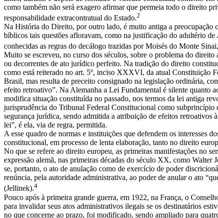
como também não será exagero afirmar que permeia todo o direito priv
2
responsabilidade extracontratual do Estado.
Na História do Direito, por outro lado, é muito antiga a preocupação co
bíblicos tais questões afloravam, como na justificação do adultério 
conhecidas as regras do decálogo trazidas por Moisés do Monte Sin
Muito se escreveu, no curso dos séculos, sobre o problema do direito 
ou decorrentes de ato jurídico perfeito. Na tradição do direito constitu
como está reiterado no art. 5º, inciso XXXVI, da atual Constituição F
Brasil, mas resulta de preceito consignado na legislação ordinária, co
efeito retroativo”. Na Alemanha a Lei Fundamental é silente quanto aos
modifica situação constituída no passado, nos termos da lei antiga revo
jurisprudência do Tribunal Federal Constitucional como subprincípio 
segurança jurídica, sendo admitida a atribuição de efeitos retroativo
lei”, é ela, via de regra, permitida.
A esse quadro de normas e instituições que defendem os interesses do
constitucional, em processo de lenta elaboração, tanto no direito europ
No que se refere ao direito europeu, as primeiras manifestações no se
expressão alemã, nas primeiras décadas do século XX, como Walter Jell
se, portanto, o ato de anulação como de exercício de poder discrici
renúncia, pela autoridade administrativa, ao poder de anular o ato “que
4
(Jellinek).
Pouco após à primeira grande guerra, em 1922, na França, o Conselh
para invalidar seus atos administrativos ilegais se os destinatários e
no que concerne ao prazo, foi modificado, sendo ampliado para quatr