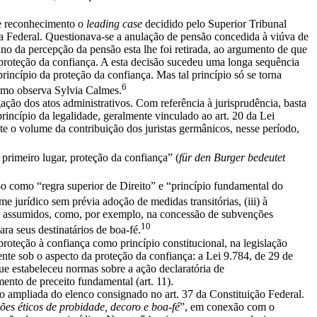
se reconhecimento o
leading case
decidido pelo Superior Tribunal
a Federal. Questionava-se a anulação de pensão concedida à viúva de
no da percepção da pensão esta lhe foi retirada, ao argumento de que
 proteção da confiança. A esta decisão sucedeu uma longa sequência
princípio da proteção da confiança. Mas tal princípio só se torna
6
como observa Sylvia Calmes.
ção dos atos administrativos. Com referência à jurisprudência, basta
incípio da legalidade, geralmente vinculado ao art. 20 da Lei
e o volume da contribuição dos juristas germânicos, nesse período,
primeiro lugar, proteção da confiança” (
für den Burger bedeutet
-o como “regra superior de Direito” e “princípio fundamental do
me jurídico sem prévia adoção de medidas transitórias, (iii) à
os assumidos, como, por exemplo, na concessão de subvenções
10
ra seus destinatários de boa-fé.
roteção à confiança como princípio constitucional, na legislação
ente sob o aspecto da proteção da confiança: a Lei 9.784, de 29 de
ue estabeleceu normas sobre a ação declaratória de
mento de preceito fundamental (art. 11).
ão ampliada do elenco consignado no art. 37 da Constituição Federal.
es éticos de probidade, decoro e boa-fé
”, em conexão com o