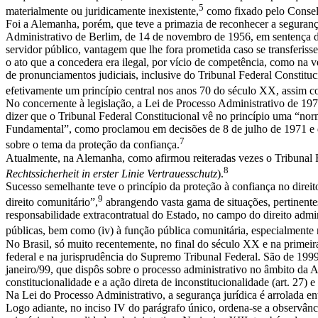
5
materialmente ou juridicamente inexistente,
como fixado pelo Consel
Foi a Alemanha, porém, que teve a primazia de reconhecer a seguranç
Administrativo de Berlim, de 14 de novembro de 1956, em sentença d
servidor público, vantagem que lhe fora prometida caso se transferis
o ato que a concedera era ilegal, por vício de competência, como na 
de pronunciamentos judiciais, inclusive do Tribunal Federal Constituc
efetivamente um princípio central nos anos 70 do século XX, assim co
No concernente à legislação, a Lei de Processo Administrativo de 197
dizer que o Tribunal Federal Constitucional vê no princípio uma “nor
Fundamental”, como proclamou em decisões de 8 de julho de 1971 e de 
7
sobre o tema da proteção da confiança.
Atualmente, na Alemanha, como afirmou reiteradas vezes o Tribunal Fed
8
Rechtssicherheit in erster Linie Vertrauesschutz
).
Sucesso semelhante teve o princípio da proteção à confiança no direi
9
direito comunitário”,
abrangendo vasta gama de situações, pertinentes (
responsabilidade extracontratual do Estado, no campo do direito adm
públicas, bem como (iv) à função pública comunitária, especialmente n
No Brasil, só muito recentemente, no final do século XX e na primeira
federal e na jurisprudência do Supremo Tribunal Federal. São de 1999 
janeiro/99, que dispôs sobre o processo administrativo no âmbito da A
constitucionalidade e a ação direta de inconstitucionalidade (art. 27)
Na Lei do Processo Administrativo, a segurança jurídica é arrolada e
Logo adiante, no inciso IV do parágrafo único, ordena-se a observância