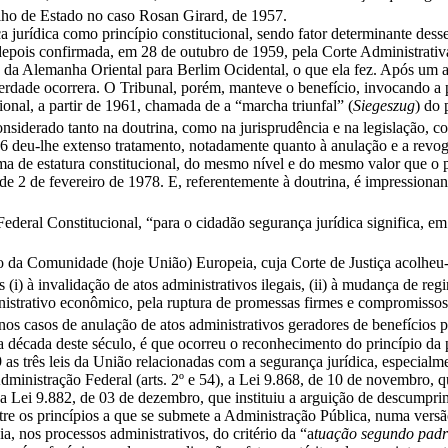
ho de Estado no caso Rosan Girard, de 1957.
a jurídica como princípio constitucional, sendo fator determinante des
epois confirmada, em 28 de outubro de 1959, pela Corte Administrativ
se da Alemanha Oriental para Berlim Ocidental, o que ela fez. Após um a
verdade ocorrera. O Tribunal, porém, manteve o benefício, invocando a
ional, a partir de 1961, chamada de a “marcha triunfal” (
Siegeszug
) do 
nsiderado tanto na doutrina, como na jurisprudência e na legislação, 
6 deu-lhe extenso tratamento, notadamente quanto à anulação e a revoga
ma de estatura constitucional, do mesmo nível e do mesmo valor que o pr
2 de fevereiro de 1978. E, referentemente à doutrina, é impressionant
eral Constitucional, “para o cidadão segurança jurídica significa, em 
to da Comunidade (hoje União) Europeia, cuja Corte de Justiça acolheu
i) à invalidação de atos administrativos ilegais, (ii) à mudança de regi
inistrativo econômico, pela ruptura de promessas firmes e compromiss
os casos de anulação de atos administrativos geradores de benefícios pa
 década deste século, é que ocorreu o reconhecimento do princípio da p
as três leis da União relacionadas com a segurança jurídica, especialm
dministração Federal (arts. 2º e 54), a Lei 9.868, de 10 de novembro, q
 e a Lei 9.882, de 03 de dezembro, que instituiu a arguição de descumpri
ntre os princípios a que se submete a Administração Pública, numa vers
, nos processos administrativos, do critério da “a
tuação segundo padrõ