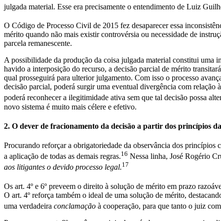
julgada material. Esse era precisamente o entendimento de Luiz Guil
O Código de Processo Civil de 2015 fez desaparecer essa inconsistênci
mérito quando não mais existir controvérsia ou necessidade de instruç
parcela remanescente.
A possibilidade da produção da coisa julgada material constitui uma i
havido a interposição do recurso, a decisão parcial de mérito transit
qual prosseguirá para ulterior julgamento. Com isso o processo avança 
decisão parcial, poderá surgir uma eventual divergência com relação à 
poderá reconhecer a ilegitimidade ativa sem que tal decisão possa alte
novo sistema é muito mais célere e efetivo.
2. O dever de fracionamento da decisão a partir dos princípios da
Procurando reforçar a obrigatoriedade da observância dos princípios 
16
a aplicação de todas as demais regras.
Nessa linha, José Rogério Cr
17
aos litigantes o devido processo legal.
Os art. 4º e 6º preveem o direito à solução de mérito em prazo razoáve
O art. 4º reforça também o ideal de uma solução de mérito, destacando 
uma verdadeira
conclamação
à cooperação, para que tanto o juiz co