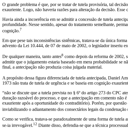
O grande problema é que, por se tratar de tutela provisória, tal decis
exauriente. Logo, não haveria razões para alteração da decisão. Esse
Havia ainda a incoerência em se admitir a concessão de tutela antecip
profundidade. Nesse sentido, apesar do tratamento semelhante, permane
7
cognição.
Em que pese tais inconsistências sistêmicas, tratava-se da única forma 
advento da Lei 10.444, de 07 de maio de 2002, o legislador inseriu e
8
De qualquer maneira, tanto antes
como depois da reforma de 2002, se
admitir que o julgamento estaria baseado em mera probabilidade se não
final, a antecipação não produzia coisa julgada material.
A propósito dessa figura diferenciada de tutela antecipada, Daniel Am
1973 não trata de tutela de urgência e se baseia em cognição exaurient
“não se discute que a tutela prevista no § 6º do artigo 273 do CPC ate
duração razoável do processo, e que a antecipação em comento não é 
exauriente após a oportunidade do contraditório). Porém, por questão d
inviabilizando o adiantamento dos consectários legais da condenação 
Como se verifica, tratava-se paradoxalmente de uma forma de tutela a
12
se-ia irrevogável.
Diante disso, defendia-se que a técnica processua