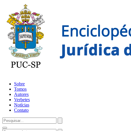
Sobre
Tomos
Autores
Verbetes
Notícias
Contato