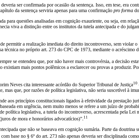
ão deveria ser confirmada por ocasião da sentença. Isso, em tese, era co
 capítulo da sentença serviria apenas para uma confirmação
pro forma
do
ada para questões analisadas em cognição exauriente, ou seja, em relaçã
cia viva a distinção entre os institutos da tutela antecipada e do julg
de permitir a realização imediata do direito incontroverso, sem violar o
ssa técnica no próprio art. 273 do CPC de 1973, mediante o acréscimo d
mpre se entendeu que, por não haver mais controvérsia, a decisão est
 existiam mais pontos polêmicos a esclarecer ou provas a produzir. Por 
10
orim Neves cita interessante acórdão do Superior Tribunal de Justiça
e, mas que, por razões de política legislativa, não seria suscetível à i
nde aos princípios constitucionais ligados à efetividade da prestação ju
baseada em urgência, nem muito menos se refere a um juízo de probabil
e política legislativa, a tutela do incontroverso, acrescentada pela Lei 
11
(juros de mora e honorários advocatícios)”.
ntecipada que não se baseava em cognição sumária. Parte da doutrina su
l com base no § 6º do art. 273 não apenas deveria ser disciplinada co