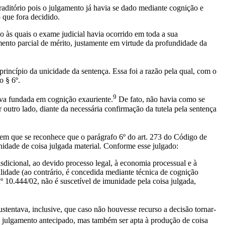
ntraditório pois o julgamento já havia se dado mediante cognição e
 que fora decidido.
o às quais o exame judicial havia ocorrido em toda a sua
amento parcial de mérito, justamente em virtude da profundidade da
 princípio da unicidade da sentença. Essa foi a razão pela qual, com o
o § 6º.
9
ava fundada em cognição exauriente.
De fato, não havia como se
outro lado, diante da necessária confirmação da tutela pela sentença
em que se reconhece que o parágrafo 6º do art. 273 do Código de
munidade de coisa julgada material. Conforme esse julgado:
risdicional, ao devido processo legal, à economia processual e à
idade (ao contrário, é concedida mediante técnica de cognição
nº 10.444/02, não é suscetível de imunidade pela coisa julgada,
stentava, inclusive, que caso não houvesse recurso a decisão tornar-
mo julgamento antecipado, mas também ser apta à produção de coisa