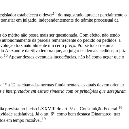
14
egislador estabeleceu o dever
do magistrado apreciar parcialmente o
 transitar em julgado, independentemente do trâmite processual da
la do mérito não possa mais ser questionada. Com efeito, não tendo
nte e autonomamente da parcela remanescente do pedido ou pedidos, a
 evolução traz naturalmente um certo preço. Por se tratar de uma
rdo Alexandre da Silva lembra que, ao julgar os demais pedidos, o juiz
15
do.
Apesar dessas eventuais incoerências, não há como negar que o
ts. 1º a 12 as chamadas normas fundamentais, as quais devem orientar
os e interpretados em estrita simetria com os princípios que asseguram
18
tia prevista no inciso LXXVIII do art. 5º da Constituição Federal.
vidade satisfativa). Já o art. 6º, como bem destaca Dinamarco, traz
19
ados em tempo razoável.