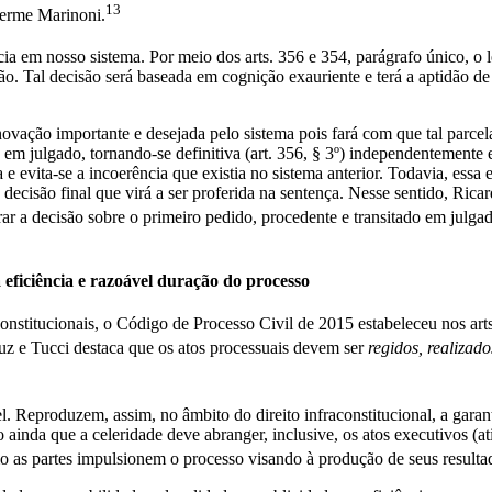
13
herme Marinoni.
a em nosso sistema. Por meio dos arts. 356 e 354, parágrafo único, o l
ão. Tal decisão será baseada em cognição exauriente e terá a aptidão de
novação importante e desejada pelo sistema pois fará com que tal parce
ará em julgado, tornando-se definitiva (art. 356, § 3º) independenteme
e evita-se a incoerência que existia no sistema anterior. Todavia, essa
decisão final que virá a ser proferida na sentença. Nesse sentido, Rica
rar a decisão sobre o primeiro pedido, procedente e transitado em julga
 eficiência e razoável duração do processo
constitucionais, o Código de Processo Civil de 2015 estabeleceu nos ar
uz e Tucci destaca que os atos processuais devem ser
regidos, realizad
l. Reproduzem, assim, no âmbito do direito infraconstitucional, a garan
ainda que a celeridade deve abranger, inclusive, os atos executivos (ati
mo as partes impulsionem o processo visando à produção de seus result