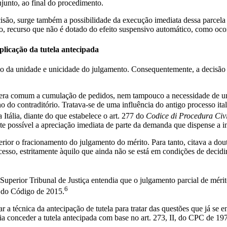
junto, ao final do procedimento.
ão, surge também a possibilidade da execução imediata dessa parcela d
o, recurso que não é dotado do efeito suspensivo automático, como oco
licação da tutela antecipada
o da unidade e unicidade do julgamento. Consequentemente, a decisão s
o era comum a cumulação de pedidos, nem tampouco a necessidade de u
no do contraditório. Tratava-se de uma influência do antigo processo it
 Itália, diante do que estabelece o art. 277 do
Codice di Procedura Civi
nte possível a apreciação imediata de parte da demanda que dispense a i
ior o fracionamento do julgamento do mérito. Para tanto, citava a dou
ocesso, estritamente àquilo que ainda não se está em condições de decid
 Superior Tribunal de Justiça entendia que o julgamento parcial de méri
6
r do Código de 2015.
zar a técnica da antecipação de tutela para tratar das questões que já 
ia conceder a tutela antecipada com base no art. 273, II, do CPC de 1973