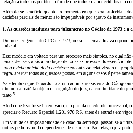
relação a todos os pedidos, a fim de que todos sejam decididos em con
Além desse benefício quanto ao momento em que será proferida a decis
decisões parciais de mérito são impugnáveis por agravo de instrument
1. As questões maduras para julgamento no Código de 1973 e a ap
Durante a vigência do CPC de 1973, nosso sistema adotava o princípi
judicial.
Esse modelo era voltado para um processo mais simples, no qual nã
para a decisão, após a produção de todas as provas e do exercício ple
unità
e
della unicità della decisione
encontra-se relativizado na própria
regra, abarcar todas as questões postas, em alguns casos é perfeitame
Vale lembrar que Eduardo Talamini admitia no sistema do Código anter
diminuir a matéria objeto da cognição do juiz, na continuidade do pr
5
tanto.
Ainda que isso fosse incentivado, em prol da celeridade processual, o
apreciar o Recurso Especial 1.281.978-RS, antes da entrada em vigo
Em virtude da impossibilidade de cisão da sentença, passou-se a utili
outros pedidos ainda dependentes de instrução. Para elas, o juiz poder