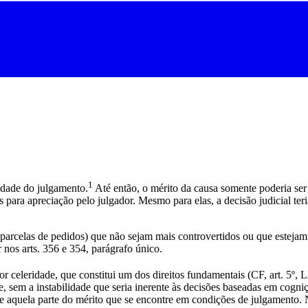
1
dade do julgamento.
Até então, o mérito da causa somente poderia ser 
 para apreciação pelo julgador. Mesmo para elas, a decisão judicial ter
u parcelas de pedidos) que não sejam mais controvertidos ou que estej
r nos arts. 356 e 354, parágrafo único.
or celeridade, que constitui um dos direitos fundamentais (CF, art. 5º,
ere, sem a instabilidade que seria inerente às decisões baseadas em c
te aquela parte do mérito que se encontre em condições de julgamento.