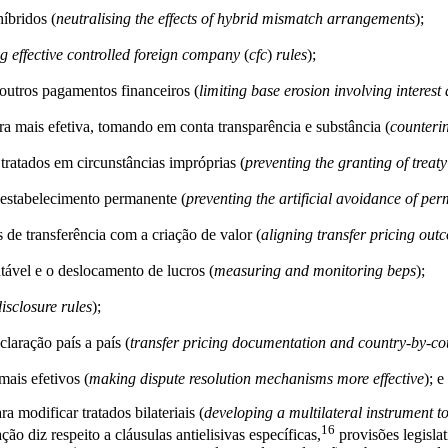
híbridos (
neutralising the effects of hybrid mismatch arrangements
);
g effective controlled foreign company
 (
cfc
) 
rules
);
e outros pagamentos financeiros (
limiting base erosion involving interes
eira mais efetiva, tomando em conta transparência e substância (
counterin
 tratados em circunstâncias impróprias (
preventing the granting of treat
de estabelecimento permanente (
preventing the artificial avoidance of pe
ços de transferência com a criação de valor (
aligning transfer pricing out
utável e o deslocamento de lucros (
measuring and monitoring beps
);
sclosure rules
);
claração país a país (
transfer pricing documentation and country-by-co
mais efetivos (
making dispute resolution mechanisms more effective
); e 
 modificar tratados bilateriais (
developing a multilateral instrument to
16
ão diz respeito a cláusulas antielisivas específicas,
provisões legislat