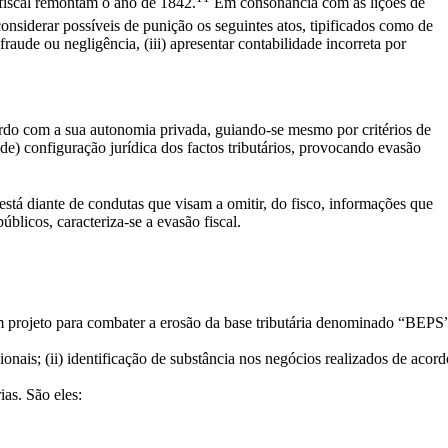
 fiscal remontam o ano de 1842.
Em consonância com as lições de
onsiderar possíveis de punição os seguintes atos, tipificados como de
fraude ou negligência, (iii) apresentar contabilidade incorreta por
ordo com a sua autonomia privada, guiando-se mesmo por critérios de
e de) configuração jurídica dos factos tributários, provocando evasão
 está diante de condutas que visam a omitir, do fisco, informações que
úblicos, caracteriza-se a evasão fiscal.
 projeto para combater a erosão da base tributária denominado “BEPS”, 
ais; (ii) identificação de substância nos negócios realizados de acordo
as. São eles: