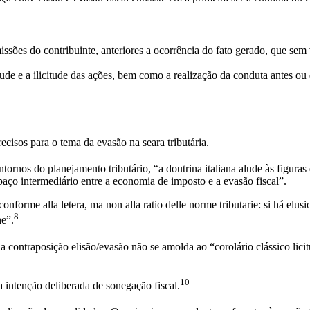
u omissões do contribuinte, anteriores a ocorrência do fato gerado, que s
tude e a ilicitude das ações, bem como a realização da conduta antes ou 
cisos para o tema da evasão na seara tributária.
ornos do planejamento tributário, “a doutrina italiana alude às figuras 
espaço intermediário entre a economia de imposto e a evasão fiscal”.
nforme alla letera, ma non alla ratio delle norme tributarie: si há elus
8
he”.
 contraposição elisão/evasão não se amolda ao “corolário clássico lici
10
 intenção deliberada de sonegação fiscal.