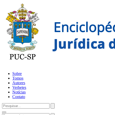
Sobre
Tomos
Autores
Verbetes
Notícias
Contato