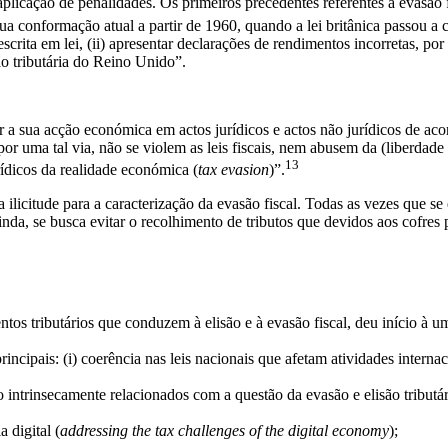
plicação de penalidades. Os primeiros precedentes referentes à evasão
 conformação atual a partir de 1960, quando a lei britânica passou a c
scrita em lei, (ii) apresentar declarações de rendimentos incorretas, por 
ão tributária do Reino Unido”.
 a sua acção económica em actos jurídicos e actos não jurídicos de ac
 por uma tal via, não se violem as leis fiscais, nem abusem da (liberdad
13
rídicos da realidade económica (
tax evasion
)”.
 ilicitude para a caracterização da evasão fiscal. Todas as vezes que se
nda, se busca evitar o recolhimento de tributos que devidos aos cofres p
s tributários que conduzem à elisão e à evasão fiscal, deu início à um
ais: (i) coerência nas leis nacionais que afetam atividades internacion
ntrinsecamente relacionados com a questão da evasão e elisão tributári
 digital (
addressing the tax challenges of the digital economy
);