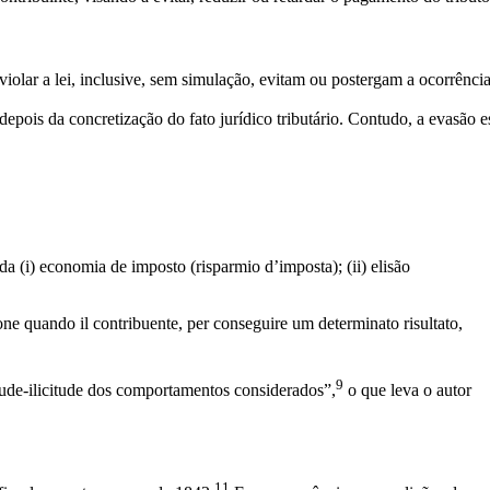
em violar a lei, inclusive, sem simulação, evitam ou postergam a ocorrên
depois da concretização do fato jurídico tributário. Contudo, a evasão es
da (i) economia de imposto (risparmio d’imposta); (ii) elisão
ione quando il contribuente, per conseguire um determinato risultato,
9
tude-ilicitude dos comportamentos considerados”,
o que leva o autor
11