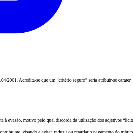
4/2001. Acredita-se que um “critério seguro” seria atribuir-se caráter
a à evasão, motivo pelo qual discorda da utilização dos adjetivos “lícita
ontribuinte, visando a evitar, reduzir ou retardar o pagamento do tribut