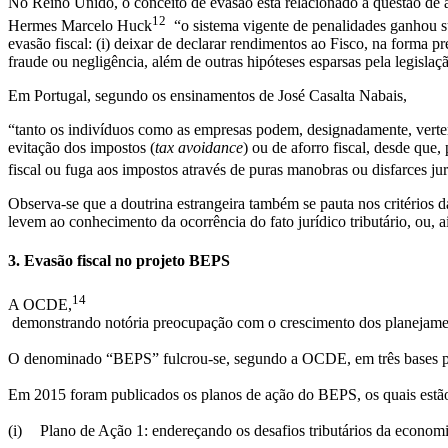
No Reino Unido, o conceito de evasão está relacionado à questão de a
12
Hermes Marcelo Huck
“o sistema vigente de penalidades ganhou sua
evasão fiscal: (i) deixar de declarar rendimentos ao Fisco, na forma pre
fraude ou negligência, além de outras hipóteses esparsas pela legislaç
Em Portugal, segundo os ensinamentos de José Casalta Nabais,
“tanto os indivíduos como as empresas podem, designadamente, verter
evitação dos impostos (
tax avoidance
) ou de aforro fiscal, desde que,
fiscal ou fuga aos impostos através de puras manobras ou disfarces ju
Observa-se que a doutrina estrangeira também se pauta nos critérios da
levem ao conhecimento da ocorrência do fato jurídico tributário, ou, ai
3. Evasão fiscal no projeto BEPS
14
A OCDE,
 demonstrando notória preocupação com o crescimento dos planejamento
O denominado “BEPS” fulcrou-se, segundo a OCDE, em três bases princip
Em 2015 foram publicados os planos de ação do BEPS, os quais estão i
(i)	Plano de Ação 1: endereçando os desafios tributários da economia