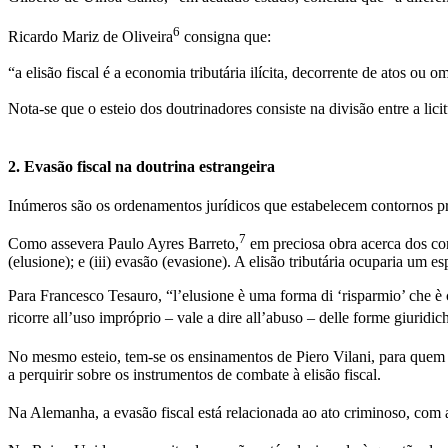
6
Ricardo Mariz de Oliveira
 consigna que:
“a elisão fiscal é a economia tributária ilícita, decorrente de atos o
Nota-se que o esteio dos doutrinadores consiste na divisão entre a lici
2. Evasão fiscal na doutrina estrangeira
Inúmeros são os ordenamentos jurídicos que estabelecem contornos pre
7
Como assevera Paulo Ayres Barreto,
em preciosa obra acerca dos cont
(elusione); e (iii) evasão (evasione). A elisão tributária ocuparia um 
Para Francesco Tesauro, “l’elusione è uma forma di ‘risparmio’ che è co
ricorre all’uso impróprio – vale a dire all’abuso – delle forme giuridic
No mesmo esteio, tem-se os ensinamentos de Piero Vilani, para quem a
a perquirir sobre os instrumentos de combate à elisão fiscal.
Na Alemanha, a evasão fiscal está relacionada ao ato criminoso, com a