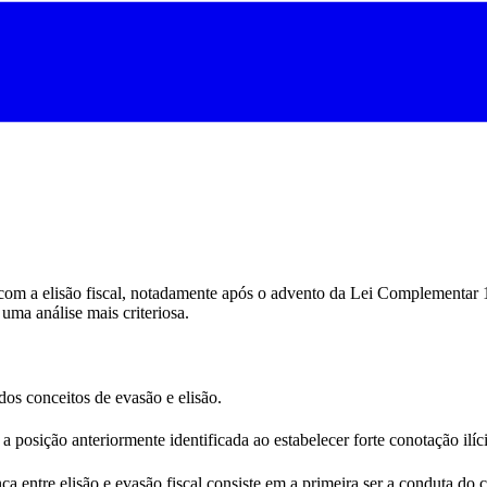
o com a elisão fiscal, notadamente após o advento da Lei Complementar 10
 uma análise mais criteriosa.
dos conceitos de evasão e elisão.
posição anteriormente identificada ao estabelecer forte conotação ilícit
a entre elisão e evasão fiscal consiste em a primeira ser a conduta do c