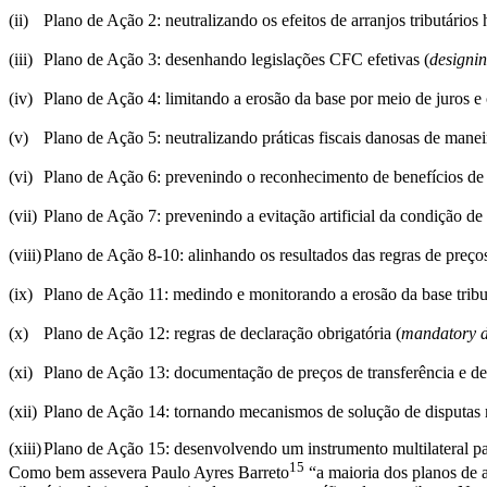
(ii)	Plano de Ação 2: neutralizando os efeitos de arranjos tributários 
(iii)	Plano de Ação 3: desenhando legislações CFC efetivas (
designin
(iv)	Plano de Ação 4: limitando a erosão da base por meio de juros 
(v)	Plano de Ação 5: neutralizando práticas fiscais danosas de man
(vi)	Plano de Ação 6: prevenindo o reconhecimento de benefícios de
(vii)	Plano de Ação 7: prevenindo a evitação artificial da condição 
(viii)	Plano de Ação 8-10: alinhando os resultados das regras de pre
(ix)	Plano de Ação 11: medindo e monitorando a erosão da base trib
(x)	Plano de Ação 12: regras de declaração obrigatória (
mandatory di
(xi)	Plano de Ação 13: documentação de preços de transferência e de
(xii)	Plano de Ação 14: tornando mecanismos de solução de disputas 
(xiii)
Plano de Ação 15: desenvolvendo um instrumento multilateral para
15
Como bem assevera Paulo Ayres Barreto
“a maioria dos planos de aç