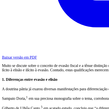
Baixar versão em PDF
Muito se discute sobre o conceito de evasão fiscal e a tênue distinçã
lícito à elisão e ilícito à evasão. Contudo, estas qualificações merecem
1. Diferenças entre evasão e elisão
A doutrina pátria já exarou diversas manifestações para diferenciação 
1
Sampaio Doria,
 em sua preciosa monografia sobre o tema, corrobora a 
5
Gilberto de Ulhôa Canto,
 em acatado estudo, concluiu que “a diferenç