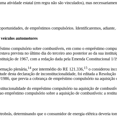
 atividade estatal (em regra não são vinculados), mas necessariamente 
s oportunidades, de empréstimos compulsórios. Identificaremos, adiante
 veículos automotores
mpréstimo compulsório sobre combustíveis, em como o empréstimo compul
estava prevista no último dia do terceiro ano posterior ao da sua insti
tituição de 1967, com a redação dada pela Emenda Constitucional 1/1
14
15
ormação plenária,
por intermédio do RE 121.336,
o considerou inco
e desta declaração de inconstitucionalidade, foi editada a Resolução 
8/1986, que previa a cobrança de empréstimo compulsório na aquisição 
nstitucionalidade do empréstimo compulsório na aquisição de combustí
 ao empréstimo compulsório sobre a aquisição de combustíveis: a rest
robrás, determinando que o consumidor de energia elétrica deveria tom