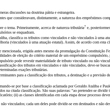
eras discussões na doutrina pátria e estrangeira.
rentes que consideravam, distintamente, a natureza dos empréstimos comp
7
e o tema. Primeiramente, acerca de natureza tributária
e, posteriormen
ulsórios se enquadram.
ba, classifica os tributos como vinculados e não vinculados à uma atuaç
horia (vinculados à uma atuação estatal). Assim, de acordo com esta clas
rede mencionada, erigida antes mesmo da promulgação da Constituição
ilidades de eleição do critério material de um empréstimo compulsório,
sório pode revestir materialidade de tributo vinculado ou não vinculad
ssificação dos tributos em vinculados e não vinculados, deve-se buscar c
eterminadas exações tributárias.
rminantes para a classificação dos tributos, a destinação e a previsão d
omando-se por base a classificação aclamada por Geraldo Ataliba e Paul
s na citada classificação. São suas palavras: “ao pretender-se dividir tr
atório; (ii) as classes identificadas em cada etapa desse processo devem 
 e não vinculados; cada um deles pode dividir-se em destinados e não d