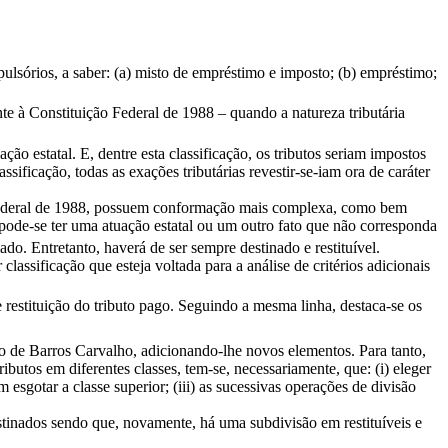
ulsórios, a saber: (a) misto de empréstimo e imposto; (b) empréstimo;
te à Constituição Federal de 1988 – quando a natureza tributária
ão estatal. E, dentre esta classificação, os tributos seriam impostos
sificação, todas as exações tributárias revestir-se-iam ora de caráter
 Federal de 1988, possuem conformação mais complexa, como bem
 pode-se ter uma atuação estatal ou um outro fato que não corresponda
o. Entretanto, haverá de ser sempre destinado e restituível.
lassificação que esteja voltada para a análise de critérios adicionais
e restituição do tributo pago. Seguindo a mesma linha, destaca-se os
o de Barros Carvalho, adicionando-lhe novos elementos. Para tanto,
ibutos em diferentes classes, tem-se, necessariamente, que: (i) eleger
esgotar a classe superior; (iii) as sucessivas operações de divisão
estinados sendo que, novamente, há uma subdivisão em restituíveis e