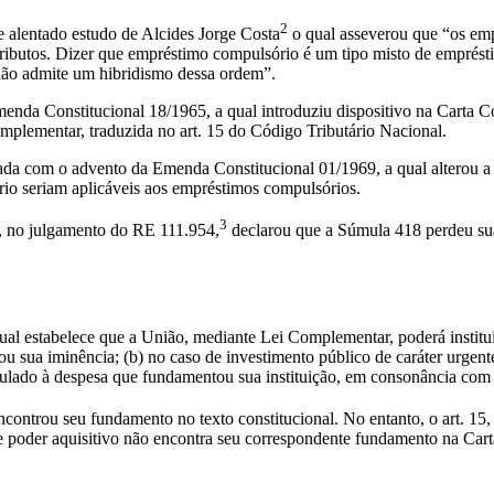
2
e alentado estudo de Alcides Jorge Costa
o qual asseverou que “os empr
de tributos. Dizer que empréstimo compulsório é um tipo misto de emprés
 não admite um hibridismo dessa ordem”.
nda Constitucional 18/1965, a qual introduziu dispositivo na Carta Co
mplementar, traduzida no art. 15 do Código Tributário Nacional.
cada com o advento da Emenda Constitucional 01/1969, a qual alterou a 
tário seriam aplicáveis aos empréstimos compulsórios.
3
a, no julgamento do RE 111.954,
declarou que a Súmula 418 perdeu sua 
al estabelece que a União, mediante Lei Complementar, poderá institui
ou sua iminência; (b) no caso de investimento público de caráter urgente
culado à despesa que fundamentou sua instituição, em consonância com 
controu seu fundamento no texto constitucional. No entanto, o art. 15, 
e poder aquisitivo não encontra seu correspondente fundamento na Cart