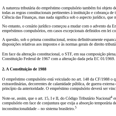
A natureza tributária do empréstimo compulsório também foi objeto d
todas as regras constitucionais pertinentes à instituição e cobrança 
Ciência das Finanças, mas nada significa sob o aspecto jurídico, que
No entanto, o cenário jurídico começou a mudar com o advento da Eme
empréstimos compulsórios, em casos excepcionais definidos em lei co
A questão, sob o prisma constitucional, restou definitivamente espan
disposições relativas aos impostos e às normas gerais de direito tribu
Em face da alteração constitucional, o STF, em sua composição plen
Constituição Federal de 1967 com a alteração dada pela EC 01/1969.
2. A Constituição de 1988
O empréstimo compulsório está veiculado no art. 148 da CF/1988 o qu
extraordinárias, decorrentes de calamidade pública, de guerra externa 
princípio da anterioridade. O empréstimo compulsório deverá ser vin
4
Note-se, assim, que o art. 15, I e II, do Código Tributário Nacional
en
compulsório em face de conjuntura que exija a absorção temporária d
5
inconstitucionalidade – no sistema brasileiro.