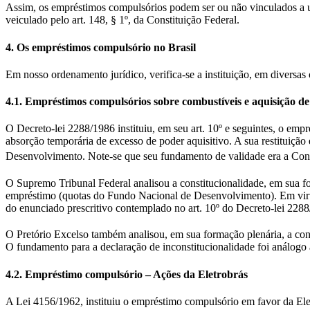
Assim, os empréstimos compulsórios podem ser ou não vinculados a uma
veiculado pelo art. 148, § 1º, da Constituição Federal.
4. Os empréstimos compulsório no Brasil
Em nosso ordenamento jurídico, verifica-se a instituição, em diversa
4.1. Empréstimos compulsórios sobre combustíveis e aquisição de
O Decreto-lei 2288/1986 instituiu, em seu art. 10º e seguintes, o e
absorção temporária de excesso de poder aquisitivo. A sua restituição 
Desenvolvimento. Note-se que seu fundamento de validade era a Cons
O Supremo Tribunal Federal analisou a constitucionalidade, em sua f
empréstimo (quotas do Fundo Nacional de Desenvolvimento). Em virtud
do enunciado prescritivo contemplado no art. 10º do Decreto-lei 228
O Pretório Excelso também analisou, em sua formação plenária, a co
O fundamento para a declaração de inconstitucionalidade foi análogo
4.2. Empréstimo compulsório – Ações da Eletrobrás
A Lei 4156/1962, instituiu o empréstimo compulsório em favor da Elet