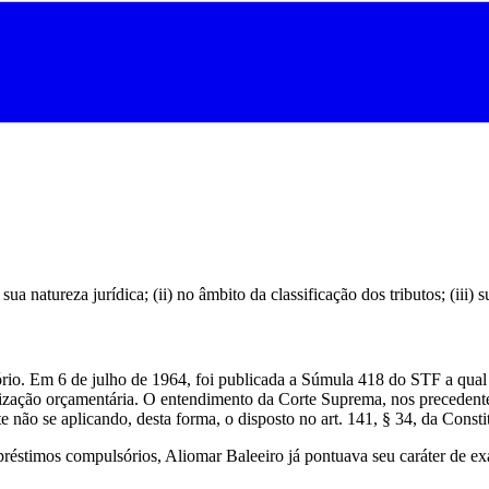
a natureza jurídica; (ii) no âmbito da classificação dos tributos; (iii) 
ório. Em 6 de julho de 1964, foi publicada a Súmula 418 do STF a qual
utorização orçamentária. O entendimento da Corte Suprema, nos precede
e não se aplicando, desta forma, o disposto no art. 141, § 34, da Const
stimos compulsórios, Aliomar Baleeiro já pontuava seu caráter de exaçã