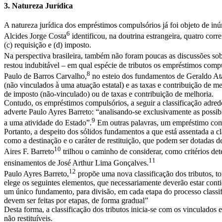
3. Natureza Jurídica
A natureza jurídica dos empréstimos compulsórios já foi objeto de inúm
6
Alcides Jorge Costa
identificou, na doutrina estrangeira, quatro cor
(c) requisição e (d) imposto.
Na perspectiva brasileira, também não foram poucas as discussões sobr
restou indubitável – em qual espécie de tributos os empréstimos comp
8
Paulo de Barros Carvalho,
no esteio dos fundamentos de Geraldo Atali
(não vinculados à uma atuação estatal) e as taxas e contribuição de mel
de imposto (não-vinculado) ou de taxas e contribuição de melhoria.
Contudo, os empréstimos compulsórios, a seguir a classificação ad
adverte Paulo Ayres Barreto: “analisando-se exclusivamente as possib
9
a uma atividade do Estado”.
Em outras palavras, um empréstimo compul
Portanto, a despeito dos sólidos fundamentos a que está assentada a cla
como a destinação e o caráter de restituição, que podem ser dotadas d
10
Aires F. Barreto
trilhou o caminho de considerar, como critérios dete
11
ensinamentos de José Arthur Lima Gonçalves.
12
Paulo Ayres Barreto,
propõe uma nova classificação dos tributos, t
elege os seguintes elementos, que necessariamente deverão estar contido
um único fundamento, para divisão, em cada etapa do processo classific
devem ser feitas por etapas, de forma gradual”
Desta forma, a classificação dos tributos inicia-se com os vinculados
não restituíveis.