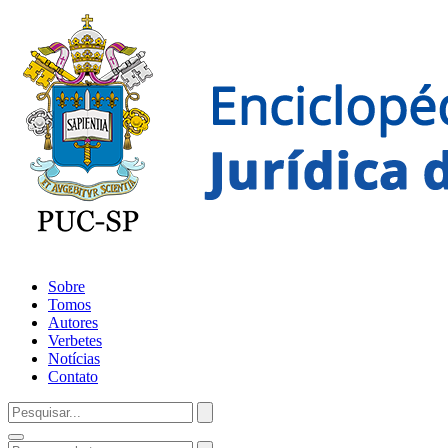
Sobre
Tomos
Autores
Verbetes
Notícias
Contato