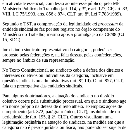
em atividade essencial, com lesão ao interesse público, pelo MPT –
Ministério Público do Trabalho (art. 114, § 3º, e art. 127, CF, art. 83,
VIII, LC 75/1993, arts. 856 e 874, CLT, art. 8º, Lei 7.783/1989).
Segundo o TST, a comprovação da legitimidade
ad processum
da
entidade sindical se faz por seu registro no órgão competente do
Ministério do Trabalho, mesmo após a promulgação da CF/88 (OJ
15, SDC).
Inexistindo sindicato representativo da categoria, poderá ser
proposto pelas federações e, na falta dessas, pelas confederações,
sempre no âmbito de sua representação.
No Texto Constitucional, ao sindicato cabe a defesa dos direitos e
interesses coletivos ou individuais da categoria, inclusive em
questões judiciais ou administrativas (art. 8º, III). O art. 857, CLT,
fala em prerrogativa das entidades sindicais.
Para alguns doutrinadores, a atuação do sindicato no dissídio
coletivo ocorre pela substituição processual, em que o sindicato age
em nome próprio na defesa de direito alheio. Exemplos: ações de
cumprimento (art. 872, parágrafo único, CLT); insalubridade ou
periculosidade (art. 195, § 2º, CLT). Outros visualizam uma
legitimação ordinária na atuação do sindicato, na medida em que a
categoria não é pessoa jurídica ou física, não podendo ser sujeita de