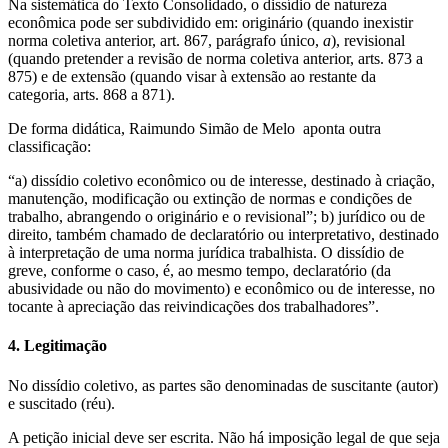
Na sistemática do Texto Consolidado, o dissídio de natureza
econômica pode ser subdividido em: originário (quando inexistir
norma coletiva anterior, art. 867, parágrafo único,
a
), revisional
(quando pretender a revisão de norma coletiva anterior, arts. 873 a
875) e de extensão (quando visar à extensão ao restante da
categoria, arts. 868 a 871).
De forma didática, Raimundo Simão de Melo aponta outra
classificação:
“a) dissídio coletivo econômico ou de interesse, destinado à criação,
manutenção, modificação ou extinção de normas e condições de
trabalho, abrangendo o originário e o revisional”; b) jurídico ou de
direito, também chamado de declaratório ou interpretativo, destinado
à interpretação de uma norma jurídica trabalhista. O dissídio de
greve, conforme o caso, é, ao mesmo tempo, declaratório (da
abusividade ou não do movimento) e econômico ou de interesse, no
tocante à apreciação das reivindicações dos trabalhadores”.
4. Legitimação
No dissídio coletivo, as partes são denominadas de suscitante (autor)
e suscitado (réu).
A petição inicial deve ser escrita. Não há imposição legal de que seja