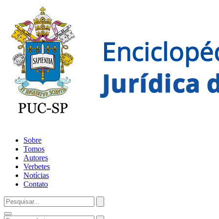
Sobre
Tomos
Autores
Verbetes
Notícias
Contato