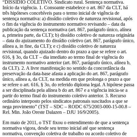
“DISSÍDIO COLETIVO. Sindicato rural. Sentença normativa.
Início da vigência. 1. Consoante estabelece o art. 867 da CLT, há
três hipóteses concebíveis para o termo inicial de vigência de
sentença normativa: a) dissídio coletivo de natureza revisional, após
o fim da vigência do instrumento normativo revisando – data da
publicação da sentença normativa (art. 867, parágrafo único, alínea
a, primeira parte, da CLT); b) dissídio coletivo de natureza originária
– data do ajuizamento do dissídio coletivo (art. 867, parágrafo único,
alínea a, in fine, da CLT); e c) dissídio coletivo de natureza
revisional, quando ajuizado dentro do prazo a que se refere o art.
616, § 3o, da CLT – dia imediato ao termo final de vigência do
instrumento normativo anterior (art. 867, parágrafo único, alínea b,
da CLT). 2. A livre manifestação no sentido da concordância da
preservação da data-base afasta a aplicação do art. 867, parágrafo
único, alínea a, da CLT, na medida em que prolonga o prazo a que
se refere o art. 616, § 3o, do referido diploma legal. A hipótese passa
a ser disciplinada pela alínea b do art. 867 e a vigência inicia-se a
partir do termo final do instrumento coletivo anterior. 3. Recurso
ordinário interposto pelos sindicatos patronais suscitados a que se
nega provimento” (TST – SDC – RODC 675/2003-000-15-00.8 –
Rel. Min. João Oreste Dalazen – DJU 16/9/2005).
Em maio de 2011, o TST fixou o entendimento de que a sentença
normativa vigora, desde seu termo inicial até que sentença
normativa, convenção coletiva de trabalho ou acordo coletivo de