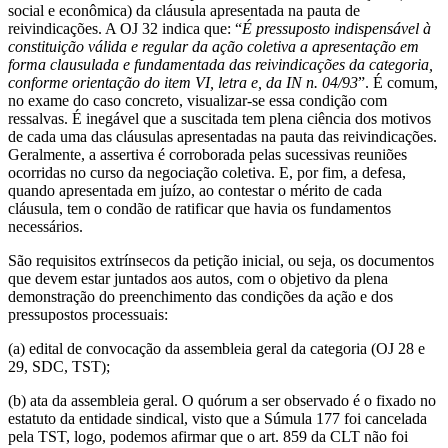
social e econômica) da cláusula apresentada na pauta de
reivindicações. A OJ 32 indica que: “
É pressuposto indispensável à
constituição válida e regular da ação coletiva a apresentação em
forma clausulada e fundamentada das reivindicações da categoria,
conforme orientação do item VI, letra e, da IN n. 04/93
”. É comum,
no exame do caso concreto, visualizar-se essa condição com
ressalvas. É inegável que a suscitada tem plena ciência dos motivos
de cada uma das cláusulas apresentadas na pauta das reivindicações.
Geralmente, a assertiva é corroborada pelas sucessivas reuniões
ocorridas no curso da negociação coletiva. E, por fim, a defesa,
quando apresentada em juízo, ao contestar o mérito de cada
cláusula, tem o condão de ratificar que havia os fundamentos
necessários.
São requisitos extrínsecos da petição inicial, ou seja, os documentos
que devem estar juntados aos autos, com o objetivo da plena
demonstração do preenchimento das condições da ação e dos
pressupostos processuais:
(a) edital de convocação da assembleia geral da categoria (OJ 28 e
29, SDC, TST);
(b) ata da assembleia geral. O quórum a ser observado é o fixado no
estatuto da entidade sindical, visto que a Súmula 177 foi cancelada
pela TST, logo, podemos afirmar que o art. 859 da CLT não foi