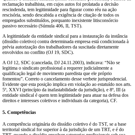
reclamação trabalhista, em cujos autos foi prolatada a decisão
rescindenda, tem legitimidade para figurar como réu na ação
rescisória, sendo descabida a exigência de citação de todos os
empregados substituídos, porquanto inexistente litisconsórcio
passivo necessário (Súmula 406, II, TST).
A legitimidade da entidade sindical para a instauração da instância
(dissídio coletivo) contra determinada empresa está condicionada à
prévia autorização dos trabalhadores da suscitada diretamente
envolvidos no conflito (OJ 19, SDC).
A OJ 12, SDC (cancelada, DJ 24.11.2003), indicava: “Não se
legitima o sindicato profissional a requerer judicialmente a
qualificação legal de movimento paredista que ele próprio
fomentou”. Correto o cancelamento desse verbete jurisprudencial.
Evidente que esta posição implica em violação ao estatuído nos arts.
5º, XXVI (princípio da inafastabilidade da jurisdição), e 8º, III (a
entidade sindical é quem tem legitimidade para atuar na defesa dos
direitos e interesses coletivos e individuais da categoria), CF.
5. Competências
A competência originária do dissídio coletivo é do TST, se a base
territorial sindical for superior à da jurisdição de um TRT, e é do
TRT, quando o dissídio envolver categorias profissionais sob sua