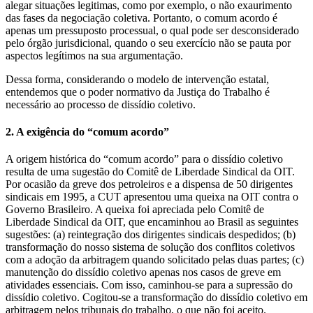
alegar situações legitimas, como por exemplo, o não exaurimento
das fases da negociação coletiva. Portanto, o comum acordo é
apenas um pressuposto processual, o qual pode ser desconsiderado
pelo órgão jurisdicional, quando o seu exercício não se pauta por
aspectos legítimos na sua argumentação.
Dessa forma, considerando o modelo de intervenção estatal,
entendemos que o poder normativo da Justiça do Trabalho é
necessário ao processo de dissídio coletivo.
2. A exigência do “comum acordo”
A origem histórica do “comum acordo” para o dissídio coletivo
resulta de uma sugestão do Comitê de Liberdade Sindical da OIT.
Por ocasião da greve dos petroleiros e a dispensa de 50 dirigentes
sindicais em 1995, a CUT apresentou uma queixa na OIT contra o
Governo Brasileiro. A queixa foi apreciada pelo Comitê de
Liberdade Sindical da OIT, que encaminhou ao Brasil as seguintes
sugestões: (a) reintegração dos dirigentes sindicais despedidos; (b)
transformação do nosso sistema de solução dos conflitos coletivos
com a adoção da arbitragem quando solicitado pelas duas partes; (c)
manutenção do dissídio coletivo apenas nos casos de greve em
atividades essenciais. Com isso, caminhou-se para a supressão do
dissídio coletivo. Cogitou-se a transformação do dissídio coletivo em
arbitragem pelos tribunais do trabalho, o que não foi aceito.