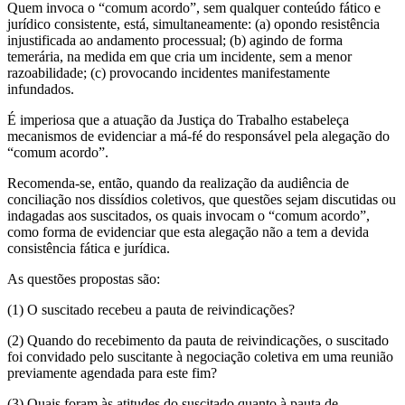
Quem invoca o “comum acordo”, sem qualquer conteúdo fático e
jurídico consistente, está, simultaneamente: (a) opondo resistência
injustificada ao andamento processual; (b) agindo de forma
temerária, na medida em que cria um incidente, sem a menor
razoabilidade; (c) provocando incidentes manifestamente
infundados.
É imperiosa que a atuação da Justiça do Trabalho estabeleça
mecanismos de evidenciar a má-fé do responsável pela alegação do
“comum acordo”.
Recomenda-se, então, quando da realização da audiência de
conciliação nos dissídios coletivos, que questões sejam discutidas ou
indagadas aos suscitados, os quais invocam o “comum acordo”,
como forma de evidenciar que esta alegação não a tem a devida
consistência fática e jurídica.
As questões propostas são:
(1) O suscitado recebeu a pauta de reivindicações?
(2) Quando do recebimento da pauta de reivindicações, o suscitado
foi convidado pelo suscitante à negociação coletiva em uma reunião
previamente agendada para este fim?
(3) Quais foram às atitudes do suscitado quanto à pauta de