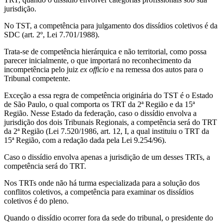
jurisdição.
No TST, a competência para julgamento dos dissídios coletivos é da
SDC (art. 2º, Lei 7.701/1988).
Trata-se de competência hierárquica e não territorial, como possa
parecer inicialmente, o que importará no reconhecimento da
incompetência pelo juiz
ex officio
e na remessa dos autos para o
Tribunal competente.
Exceção a essa regra de competência originária do TST é o Estado
de São Paulo, o qual comporta os TRT da 2ª Região e da 15ª
Região. Nesse Estado da federação, caso o dissídio envolva a
jurisdição dos dois Tribunais Regionais, a competência será do TRT
da 2ª Região (Lei 7.520/1986, art. 12, I, a qual instituiu o TRT da
15ª Região, com a redação dada pela Lei 9.254/96).
Caso o dissídio envolva apenas a jurisdição de um desses TRTs, a
competência será do TRT.
Nos TRTs onde não há turma especializada para a solução dos
conflitos coletivos, a competência para examinar os dissídios
coletivos é do pleno.
Quando o dissídio ocorrer fora da sede do tribunal, o presidente do