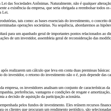
 da Lei das Sociedades Anônimas. Naturalmente, não é qualquer alteraçã
nte a existência da empresa, que seria obrigada a reembolsar todos os a
a Lei.
utórias, tais como: as bases essenciais do investimento, o conceito de 
eterminadas operações societárias. Na sequência, abordaremos as hipót
voltará para um apanhado geral de importantes pontos relacionados ao dir
e ações de um investidor, assembleia geral de reconsideração das modif
pós realizarem um cálculo que leva em conta duas premissas básicas: o
do investidor, o retorno do investimento não o é, pois depende das car
inada empresa, os investidores analisam um conjunto de características 
ompanhia, preferências, vantagens e condições de resgate e amortização, 
ta a decisão de aquisição da participação acionária.
sempenhada pelos fundos de investimento. Eles reúnem recursos financei
para os clientes que procuram um rendimento periódico, são selecionad