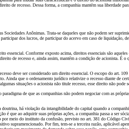
 direito de recesso. Dessa forma, a companhia mantém sua liberdade par
Lei das Sociedades Anônimas. Trata-se daqueles que não podem ser supr
 participar dos lucros, de participar do acervo em caso de liquidação, de
ito essencial. Conforme exposto acima, direitos essenciais são aqueles 
 direito de recesso e, ainda assim, mantém a condição de acionista. É 
esso deve ser considerado um direito essencial. O escopo do art. 109 nã
to. Ainda que o ordenamento jurídico relativize o recesso diante de certa
mas situações o acionista não titule recesso, esse direito não pode ser
paradigma de que as companhias não podem negociar com as próprias aç
a doutrina, há violação da intangibilidade do capital quando a companhia
o é que ao adquirir suas próprias ações, a companhia passa a ser sócia
o por meio do instituto da confusão, previsto no art. 381 do Código Civ
ositivo supramencionado. Por fim, tem-se a terceira razão, aplicável ap