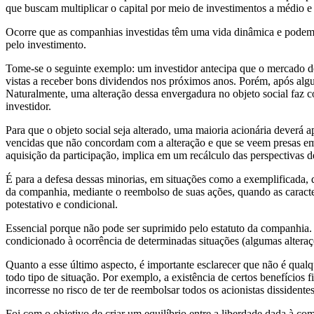
que buscam multiplicar o capital por meio de investimentos a médio e 
Ocorre que as companhias investidas têm uma vida dinâmica e podem dec
pelo investimento.
Tome-se o seguinte exemplo: um investidor antecipa que o mercado de
vistas a receber bons dividendos nos próximos anos. Porém, após alg
Naturalmente, uma alteração dessa envergadura no objeto social faz c
investidor.
Para que o objeto social seja alterado, uma maioria acionária deverá
vencidas que não concordam com a alteração e que se veem presas em u
aquisição da participação, implica em um recálculo das perspectivas d
É para a defesa dessas minorias, em situações como a exemplificada, qu
da companhia, mediante o reembolso de suas ações, quando as caracter
potestativo e condicional.
Essencial porque não pode ser suprimido pelo estatuto da companhia. P
condicionado à ocorrência de determinadas situações (algumas alteraç
Quanto a esse último aspecto, é importante esclarecer que não é qualqu
todo tipo de situação. Por exemplo, a existência de certos benefícios f
incorresse no risco de ter de reembolsar todos os acionistas dissiden
Foi com o objetivo de criar um equilíbrio entre a liberdade dada à com