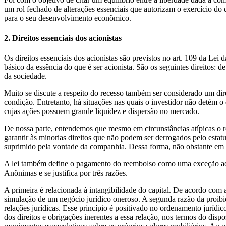
um rol fechado de alterações essenciais que autorizam o exercício do
para o seu desenvolvimento econômico.
2. Direitos essenciais dos acionistas
Os direitos essenciais dos acionistas são previstos no art. 109 da 
básico da essência do que é ser acionista. São os seguintes direitos: de
da sociedade.
Muito se discute a respeito do recesso também ser considerado um dire
condição. Entretanto, há situações nas quais o investidor não detém o
cujas ações possuem grande liquidez e dispersão no mercado.
De nossa parte, entendemos que mesmo em circunstâncias atípicas o rec
garantir às minorias direitos que não podem ser derrogados pelo estatu
suprimido pela vontade da companhia. Dessa forma, não obstante em algu
A lei também define o pagamento do reembolso como uma exceção ao 
Anônimas e se justifica por três razões.
A primeira é relacionada à intangibilidade do capital. De acordo com 
simulação de um negócio jurídico oneroso. A segunda razão da proibiçã
relações jurídicas. Esse princípio é positivado no ordenamento jurídic
dos direitos e obrigações inerentes a essa relação, nos termos do disp