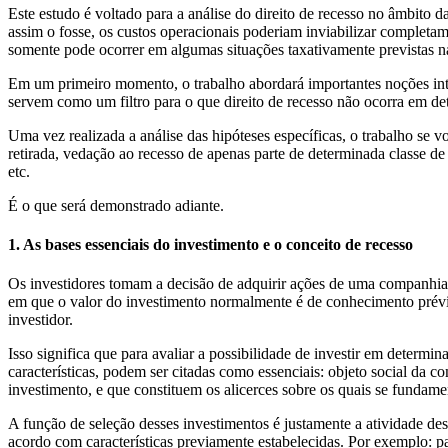
Este estudo é voltado para a análise do direito de recesso no âmbito
assim o fosse, os custos operacionais poderiam inviabilizar completame
somente pode ocorrer em algumas situações taxativamente previstas n
Em um primeiro momento, o trabalho abordará importantes noções introd
servem como um filtro para o que direito de recesso não ocorra em d
Uma vez realizada a análise das hipóteses específicas, o trabalho se 
retirada, vedação ao recesso de apenas parte de determinada classe d
etc.
É o que será demonstrado adiante.
1. As bases essenciais do investimento e o conceito de recesso
Os investidores tomam a decisão de adquirir ações de uma companhia a
em que o valor do investimento normalmente é de conhecimento prévio 
investidor.
Isso significa que para avaliar a possibilidade de investir em determ
características, podem ser citadas como essenciais: objeto social da c
investimento, e que constituem os alicerces sobre os quais se fundamen
A função de seleção desses investimentos é justamente a atividade de
acordo com características previamente estabelecidas. Por exemplo: 