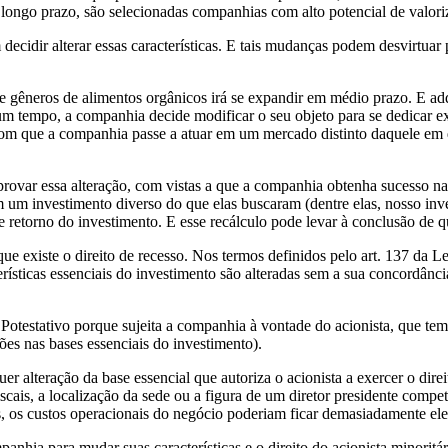
longo prazo, são selecionadas companhias com alto potencial de valoriz
idir alterar essas características. E tais mudanças podem desvirtuar p
 gêneros de alimentos orgânicos irá se expandir em médio prazo. E ad
um tempo, a companhia decide modificar o seu objeto para se dedicar e
om que a companhia passe a atuar em um mercado distinto daquele em qu
 aprovar essa alteração, com vistas a que a companhia obtenha sucesso n
m investimento diverso do que elas buscaram (dentre elas, nosso investi
e retorno do investimento. E esse recálculo pode levar à conclusão de qu
e existe o direito de recesso. Nos termos definidos pelo art. 137 da Lei
ísticas essenciais do investimento são alteradas sem a sua concordânci
otestativo porque sujeita a companhia à vontade do acionista, que tem 
ões nas bases essenciais do investimento).
er alteração da base essencial que autoriza o acionista a exercer o dire
iscais, a localização da sede ou a figura de um diretor presidente compe
tes, os custos operacionais do negócio poderiam ficar demasiadamente el
panhia para mudar suas características e o direito do acionista minoritá