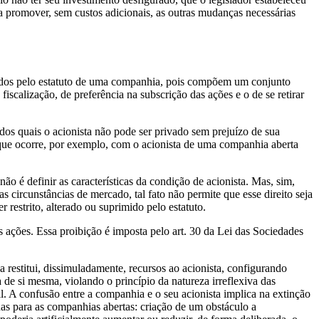
a promover, sem custos adicionais, as outras mudanças necessárias
imidos pelo estatuto de uma companhia, pois compõem um conjunto
 fiscalização, de preferência na subscrição das ações e o de se retirar
dos quais o acionista não pode ser privado sem prejuízo de sua
o que ocorre, por exemplo, com o acionista de uma companhia aberta
o é definir as características da condição de acionista. Mas, sim,
s circunstâncias de mercado, tal fato não permite que esse direito seja
 restrito, alterado ou suprimido pelo estatuto.
ões. Essa proibição é imposta pelo art. 30 da Lei das Sociedades
 restitui, dissimuladamente, recursos ao acionista, configurando
 de si mesma, violando o princípio da natureza irreflexiva das
il. A confusão entre a companhia e o seu acionista implica na extinção
enas para as companhias abertas: criação de um obstáculo a