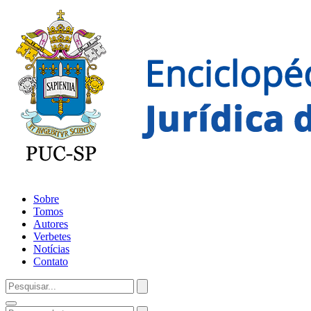
Sobre
Tomos
Autores
Verbetes
Notícias
Contato