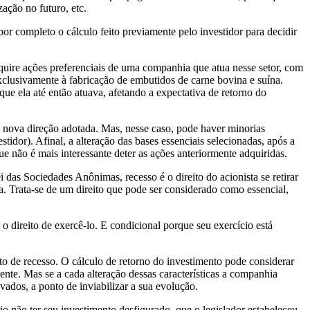
ação no futuro, etc.
or completo o cálculo feito previamente pelo investidor para decidir
quire ações preferenciais de uma companhia que atua nesse setor, com
xclusivamente à fabricação de embutidos de carne bovina e suína.
e ela até então atuava, afetando a expectativa de retorno do
a nova direção adotada. Mas, nesse caso, pode haver minorias
dor). Afinal, a alteração das bases essenciais selecionadas, após a
e não é mais interessante deter as ações anteriormente adquiridas.
 das Sociedades Anônimas, recesso é o direito do acionista se retirar
a. Trata-se de um direito que pode ser considerado como essencial,
o direito de exercê-lo. E condicional porque seu exercício está
ito de recesso. O cálculo de retorno do investimento pode considerar
tente. Mas se a cada alteração dessas características a companhia
evados, a ponto de inviabilizar a sua evolução.
rio não ter seu investimento desfigurado, que o legislador estabeleceu