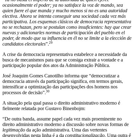
ocasionalmente el poder; ya no satisface la voz de mando, sea
quien fuere el que manda y mucho menos si no es una autoridad
electiva. Ahora se intenta conseguir una sociedad cada vez más
participativa. Los esquemas clásicos de democracia representativa
no se rechazan, pero se postulan como insuficientes: hay que crear
nuevas y adicionarles normas de participación del pueblo en el
poder, de modo que su influencia en él no se limite a la elección de
29
candidatos electorales
”.
A crise da democracia representativa estabelece a necessidade da
busca de mecanismos para que se consiga extrair a vontade e a
participação popular dos atos da Administração Pública.
José Joaquim Gomes Canotilho informa que “democratizar a
democracia através da participação significa, em termos gerais,
intensificar a optimização das participações dos homens nos
30
processos de decisão”.
A situação pela qual passa o direito administrativo moderno é
fielmente relatada por Gustavo Binenbojm:
“De outra banda, assume papel cada vez mais proeminente no
direito administrativo moderno a discussão sobre novas formas de
legitimação
da ação administrativa. Uma das vertentes
desenvolvidas nesta linha é a da
constitucionalização
. Uma outra é