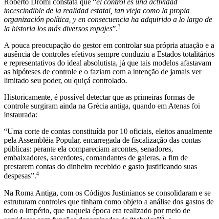
Roberto Dromi constata que “
el control es una actividad
incescindible de la realidad estatal, tan vieja como la propia
organización política, y en consecuencia ha adquirido a lo largo de
3
la historia los más diversos ropajes
”.
A pouca preocupação do gestor em controlar sua própria atuação e a
ausência de controles efetivos sempre conduziu a Estados totalitários
e representativos do ideal absolutista, já que tais modelos afastavam
as hipóteses de controle e o faziam com a intenção de jamais ver
limitado seu poder, ou quiçá controlado.
Historicamente, é possível detectar que as primeiras formas de
controle surgiram ainda na Grécia antiga, quando em Atenas foi
instaurada:
“Uma corte de contas constituída por 10 oficiais, eleitos anualmente
pela Assembléia Popular, encarregada de fiscalização das contas
públicas: perante ela compareciam arcontes, senadores,
embaixadores, sacerdotes, comandantes de galeras, a fim de
prestarem contas do dinheiro recebido e gasto justificando suas
4
despesas”.
Na Roma Antiga, com os Códigos Justinianos se consolidaram e se
estruturam controles que tinham como objeto a análise dos gastos de
todo o Império, que naquela época era realizado por meio de
5