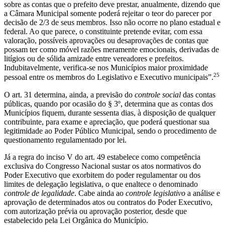
sobre as contas que o prefeito deve prestar, anualmente, dizendo que
a Câmara Municipal somente poderá rejeitar o teor do parecer por
decisão de 2/3 de seus membros. Isso não ocorre no plano estadual e
federal. Ao que parece, o constituinte pretende evitar, com essa
valoração, possíveis aprovações ou desaprovações de contas que
possam ter como móvel razões meramente emocionais, derivadas de
litígios ou de sólida amizade entre vereadores e prefeitos.
Indubitavelmente, verifica-se nos Municípios maior proximidade
25
pessoal entre os membros do Legislativo e Executivo municipais”.
O art. 31 determina, ainda, a previsão do
controle social
das contas
públicas, quando por ocasião do § 3º, determina que as contas dos
Municípios fiquem, durante sessenta dias, à disposição de qualquer
contribuinte, para exame e apreciação, que poderá questionar sua
legitimidade ao Poder Público Municipal, sendo o procedimento de
questionamento regulamentado por lei.
Já a regra do inciso V do art. 49 estabelece como competência
exclusiva do Congresso Nacional sustar os atos normativos do
Poder Executivo que exorbitem do poder regulamentar ou dos
limites de delegação legislativa, o que enaltece o denominado
controle de legalidade
. Cabe ainda ao
controle legislativo
a análise e
aprovação de determinados atos ou contratos do Poder Executivo,
com autorização prévia ou aprovação posterior, desde que
estabelecido pela Lei Orgânica do Município.