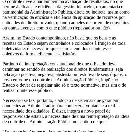
O controle deve atuar também na avaliação de resultados, no que
pertine à eficácia e eficiência da gestão financeira, orçamentária e
patrimonial da Administração Pública, direta ou indireta, assim como
na verificação da eficácia e eficiência da aplicação de recursos por
entidades de direito privado, quando aqueles decorrem de convênios
ou outras avenças com o ente público (repassador ou não).
Assim, no Estado contemporâneo, não basta que os bens e as
receitas do Estado sejam controlados e colocados à fruição de toda
coletividade, é necessário que sejam atendidos os interesses
coletivos de forma eficiente e satisfatória.
Partindo da interpretação constitucional de que o Estado deve
caminhar no sentido da realização dos direitos fundamentais, seja
pela ação positiva, negativa, absteísta ou restritiva de seus órgãos, o
novo enfoque do controle da Administração Pública, impõe ao
Estado o dever de respeitar não só o texto normativo, mas sim o de
realizar o interesse público.
Necessário se faz, portanto, a adoção de sistemas que garantam
condições ao Administrador para conhecer a vontade e a real
necessidade dos cidadãos. É dizer, integra a novo papel de
responsividade estatal, a necessidade de uma reinterpretação da ideia
de controle da Administração Pública no sentido de que:
“
Ya no basta el imperio de la autoridad de quien ejerce