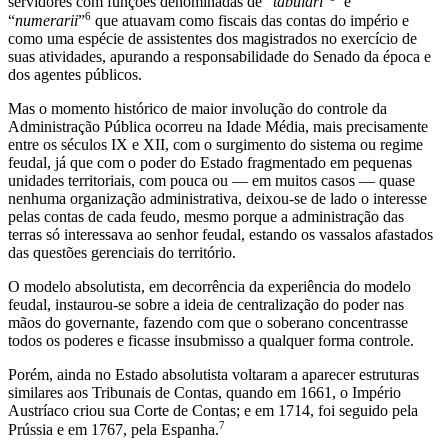
servidores com funções denominadas de “
tabulari
”
e
6
“
numerarii
”
que atuavam como fiscais das contas do império e
como uma espécie de assistentes dos magistrados no exercício de
suas atividades, apurando a responsabilidade do Senado da época e
dos agentes públicos.
Mas o momento histórico de maior involução do controle da
Administração Pública ocorreu na Idade Média, mais precisamente
entre os séculos IX e XII, com o surgimento do sistema ou regime
feudal, já que com o poder do Estado fragmentado em pequenas
unidades territoriais, com pouca ou — em muitos casos — quase
nenhuma organização administrativa, deixou-se de lado o interesse
pelas contas de cada feudo, mesmo porque a administração das
terras só interessava ao senhor feudal, estando os vassalos afastados
das questões gerenciais do território.
O modelo absolutista, em decorrência da experiência do modelo
feudal, instaurou-se sobre a ideia de centralização do poder nas
mãos do governante, fazendo com que o soberano concentrasse
todos os poderes e ficasse insubmisso a qualquer forma controle.
Porém, ainda no Estado absolutista voltaram a aparecer estruturas
similares aos Tribunais de Contas, quando em 1661, o Império
Austríaco criou sua Corte de Contas; e em 1714, foi seguido pela
7
Prússia e em 1767, pela Espanha.