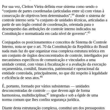
Por sua vez, Cleiton Vieira definiu esse sistema como sendo o
“conjunto de partes coordenadas (articuladas entre si) com vistas à
44
consecução de objetivos bem determinados”,
donde o sistema de
controle interno seria “o conjunto de unidades técnicas, articuladas a
partir de um órgão central de coordenação, orientada para o
desempenho das atribuições de controle interno indicados na
45
Constituição e normatizada em cada nível de governo”.
Conjugados os posicionamentos e conceitos de Sistema de Controle
Interno, nota-se que o art. 70 da Constituição da República do Brasil
nada mais faz do que organizar essa complexa estrutura teórica em
um conjunto de órgãos desconcentrados de controle, interligados por
mecanismos específicos de comunicação e vinculados a uma
unidade central, com vistas à fiscalização e a avaliação da execução
orçamentária, contábil, financeira, patrimonial e operacional da
entidade controlada, principalmente, no que diz respeito à legalidade
46
e eficiência de seus atos.
É, portanto, formado por vários subsistemas — unidades
desconcentradas de controle — que devem agir de forma
47
harmoniosa, multidisciplinar,
integrada e sob a égide de uma
norma comum que lhes confira segurança jurídica.
Diante desta estruturação complexa, constitui um dos pressupostos