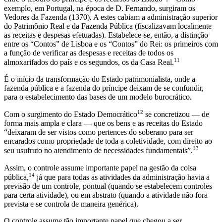
exemplo, em Portugal, na época de D. Fernando, surgiram os
Vedores da Fazenda (1370). A estes cabiam a administração superior
do Patrimônio Real e da Fazenda Pública (fiscalizavam localmente
as receitas e despesas efetuadas). Estabelece-se, então, a distinção
entre os “Contos” de Lisboa e os “Contos” do Rei: os primeiros com
a função de verificar as despesas e receitas de todos os
11
almoxarifados do país e os segundos, os da Casa Real.
É o início da transformação do Estado patrimonialista, onde a
fazenda pública e a fazenda do príncipe deixam de se confundir,
para o estabelecimento das bases de um modelo burocrático.
12
Com o surgimento do Estado Democrático
se concretizou — de
forma mais ampla e clara — que os bens e as receitas do Estado
“deixaram de ser vistos como pertences do soberano para ser
encarados como propriedade de toda a coletividade, com direito ao
13
seu usufruto no atendimento de necessidades fundamentais”.
Assim, o controle assume importante papel na gestão da coisa
14
pública,
já que para todas as atividades da administração havia a
previsão de um controle, pontual (quando se estabelecem controles
para certa atividade), ou em abstrato (quando a atividade não fora
prevista e se controla de maneira genérica).
O controle assume tão importante papel que chegou a ser