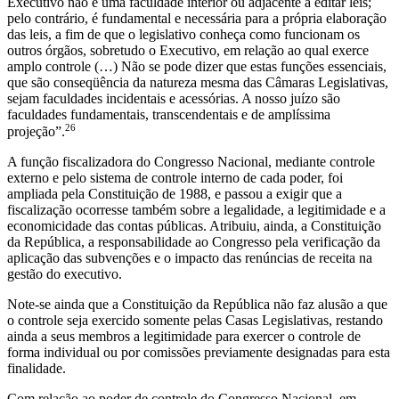
Executivo não é uma faculdade interior ou adjacente a editar leis;
pelo contrário, é fundamental e necessária para a própria elaboração
das leis, a fim de que o legislativo conheça como funcionam os
outros órgãos, sobretudo o Executivo, em relação ao qual exerce
amplo controle (…) Não se pode dizer que estas funções essenciais,
que são conseqüência da natureza mesma das Câmaras Legislativas,
sejam faculdades incidentais e acessórias. A nosso juízo são
faculdades fundamentais, transcendentais e de amplíssima
26
projeção”.
A função fiscalizadora do Congresso Nacional, mediante controle
externo e pelo sistema de controle interno de cada poder, foi
ampliada pela Constituição de 1988, e passou a exigir que a
fiscalização ocorresse também sobre a legalidade, a legitimidade e a
economicidade das contas públicas. Atribuiu, ainda, a Constituição
da República, a responsabilidade ao Congresso pela verificação da
aplicação das subvenções e o impacto das renúncias de receita na
gestão do executivo.
Note-se ainda que a Constituição da República não faz alusão a que
o controle seja exercido somente pelas Casas Legislativas, restando
ainda a seus membros a legitimidade para exercer o controle de
forma individual ou por comissões previamente designadas para esta
finalidade.
Com relação ao poder de controle do Congresso Nacional, em