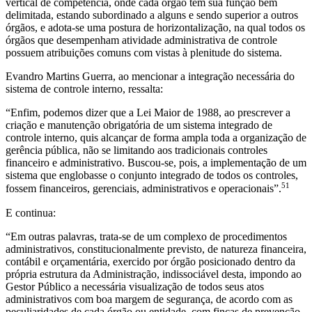
vertical de competência, onde cada órgão tem sua função bem
delimitada, estando subordinado a alguns e sendo superior a outros
órgãos, e adota-se uma postura de horizontalização, na qual todos os
órgãos que desempenham atividade administrativa de controle
possuem atribuições comuns com vistas à plenitude do sistema.
Evandro Martins Guerra, ao mencionar a integração necessária do
sistema de controle interno, ressalta:
“Enfim, podemos dizer que a Lei Maior de 1988, ao prescrever a
criação e manutenção obrigatória de um sistema integrado de
controle interno, quis alcançar de forma ampla toda a organização de
gerência pública, não se limitando aos tradicionais controles
financeiro e administrativo. Buscou-se, pois, a implementação de um
sistema que englobasse o conjunto integrado de todos os controles,
51
fossem financeiros, gerenciais, administrativos e operacionais”.
E continua:
“Em outras palavras, trata-se de um complexo de procedimentos
administrativos, constitucionalmente previsto, de natureza financeira,
contábil e orçamentária, exercido por órgão posicionado dentro da
própria estrutura da Administração, indissociável desta, impondo ao
Gestor Público a necessária visualização de todos seus atos
administrativos com boa margem de segurança, de acordo com as
peculiaridades de cada órgão ou entidade, com fincas de prevenção,