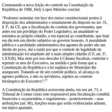
Comentando a nova feição do controle na Constituição da
República de 1988, Hely Lopes Meireles conclui:
“Podemos sustentar, em face dos meios constitucionais postos à
disposição dos administrados e notadamente do disposto no art. 31,
§ 3º, da CF, que a fiscalização da conduta dos governantes, que
antes era um privilégio do Poder Legislativo, na atualidade se
estendeu ao próprio cidadão, e em especial ao contribuinte, que hoje
em dia tem um direito subjetivo ao governo honesto. A moralidade
pública e a probidade administrativa dos agentes do poder são um
direito do povo, daí a razão por que o controle de legalidade da
administração foi ampliado até o mais simples cidadão (CF, art. 5º,
LXXIII). Mas nem por isso descabe à Câmara fiscalizar, controlar e
reprimir os atos do Executivo, na medida e pela forma que a
Constituição da República e a lei orgânica do Município lhe
asseguram. Tratando-se de um controle político, só alcança os
agentes políticos, e não os servidores, sujeitos ao controle
27
hierárquico do Executivo”.
A Constituição da República acrescenta ainda, em seu art. 73, o
Tribunal de Contas como ente responsável pela fiscalização contábil,
financeira e orçamentária, e regulamenta – posteriormente – suas
atribuições (art. 96), funções essas que serão evidenciadas adiante,
em tópico apartado.