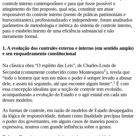
controle interno contemporâneo e para que fosse possível o
atingimento do fim proposto, qual seja, constituir um atuar
responsável do controle interno (isento de práticas patrimoniais e
burocratizantes), profissionalizado e independente, foram analisados
parâmetros de metodologia e métrica do sistema de controle interno,
para o estabelecimento de uma eficiência substancial e não
meramente formal.
1. A evolução dos controles externo e interno (em sentido amplo)
e seu enquadramento constitucional
Na clássica obra “O espírito das Leis”, de Charles-Louis de
1
Secondat (comumente conhecido como Montesquieu
), revela que
“todo o homem que tem em mãos o poder é sempre levado a abusar
2
dele, e assim irá seguindo, até que encontre algum limite”.
É com
essa concepção idealista que a noção de controle tem evoluído,
acompanhando a evolução do Estado e o agir estatal em cada um
desses modelos.
As formas de controle, em razão de modelos de Estado desapegados
da lógica de responsividade, tinham como finalidade precípua limitar
o poder dos governantes, em alguns casos de maneira pouco
expressiva, noutros com grande influência sobre o gestor.