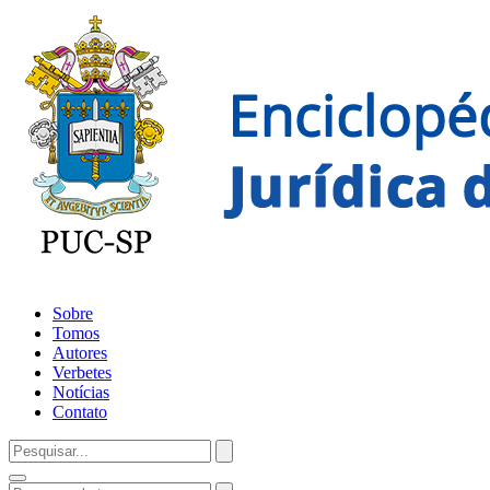
Sobre
Tomos
Autores
Verbetes
Notícias
Contato