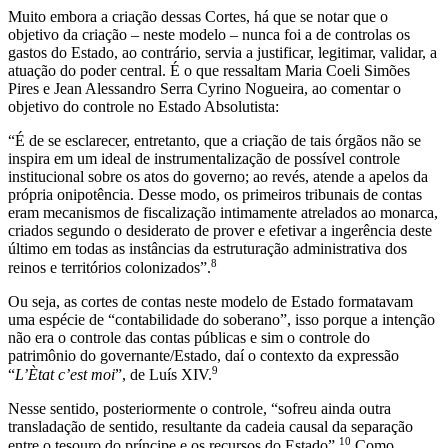
Muito embora a criação dessas Cortes, há que se notar que o
objetivo da criação – neste modelo – nunca foi a de controlas os
gastos do Estado, ao contrário, servia a justificar, legitimar, validar, a
atuação do poder central. É o que ressaltam Maria Coeli Simões
Pires e Jean Alessandro Serra Cyrino Nogueira, ao comentar o
objetivo do controle no Estado Absolutista:
“É de se esclarecer, entretanto, que a criação de tais órgãos não se
inspira em um ideal de instrumentalização de possível controle
institucional sobre os atos do governo; ao revés, atende a apelos da
própria onipotência. Desse modo, os primeiros tribunais de contas
eram mecanismos de fiscalização intimamente atrelados ao monarca,
criados segundo o desiderato de prover e efetivar a ingerência deste
último em todas as instâncias da estruturação administrativa dos
8
reinos e territórios colonizados”.
Ou seja, as cortes de contas neste modelo de Estado formatavam
uma espécie de “contabilidade do soberano”, isso porque a intenção
não era o controle das contas públicas e sim o controle do
patrimônio do governante/Estado, daí o contexto da expressão
9
“
L’Ètat c’est moi
”, de Luís XIV.
Nesse sentido, posteriormente o controle, “sofreu ainda outra
transladação de sentido, resultante da cadeia causal da separação
10
entre o tesouro do príncipe e os recursos do Estado”.
Como