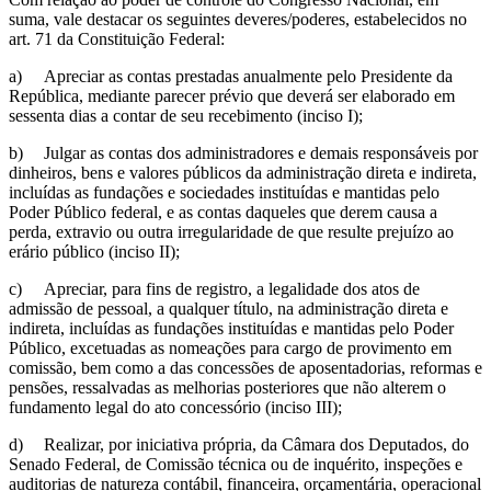
suma, vale destacar os seguintes deveres/poderes, estabelecidos no
art. 71 da Constituição Federal:
a)
Apreciar as contas prestadas anualmente pelo Presidente da
República, mediante parecer prévio que deverá ser elaborado em
sessenta dias a contar de seu recebimento (inciso I);
b)
Julgar as contas dos administradores e demais responsáveis por
dinheiros, bens e valores públicos da administração direta e indireta,
incluídas as fundações e sociedades instituídas e mantidas pelo
Poder Público federal, e as contas daqueles que derem causa a
perda, extravio ou outra irregularidade de que resulte prejuízo ao
erário público (inciso II);
c)
Apreciar, para fins de registro, a legalidade dos atos de
admissão de pessoal, a qualquer título, na administração direta e
indireta, incluídas as fundações instituídas e mantidas pelo Poder
Público, excetuadas as nomeações para cargo de provimento em
comissão, bem como a das concessões de aposentadorias, reformas e
pensões, ressalvadas as melhorias posteriores que não alterem o
fundamento legal do ato concessório (inciso III);
d)
Realizar, por iniciativa própria, da Câmara dos Deputados, do
Senado Federal, de Comissão técnica ou de inquérito, inspeções e
auditorias de natureza contábil, financeira, orçamentária, operacional