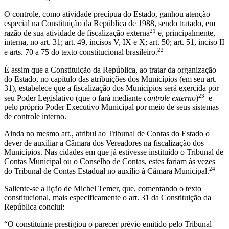
O controle, como atividade precípua do Estado, ganhou atenção
especial na Constituição da República de 1988, sendo tratado, em
21
razão de sua atividade de fiscalização externa
e, principalmente,
interna, no art. 31; art. 49, incisos V, IX e X; art. 50; art. 51, inciso II
22
e arts. 70 a 75 do texto constitucional brasileiro.
É assim que a Constituição da República, ao tratar da organização
do Estado, no capítulo das atribuições dos Municípios (em seu art.
31), estabelece que a fiscalização dos Municípios será exercida por
23
seu Poder Legislativo (que o fará mediante
controle externo
)
e
pelo próprio Poder Executivo Municipal por meio de seus sistemas
de controle interno.
Ainda no mesmo art., atribui ao Tribunal de Contas do Estado o
dever de auxiliar a Câmara dos Vereadores na fiscalização dos
Municípios. Nas cidades em que já estivesse instituído o Tribunal de
Contas Municipal ou o Conselho de Contas, estes fariam às vezes
24
do Tribunal de Contas Estadual no auxílio à Câmara Municipal.
Saliente-se a lição de Michel Temer, que, comentando o texto
constitucional, mais especificamente o art. 31 da Constituição da
República conclui:
“O constituinte prestigiou o parecer prévio emitido pelo Tribunal