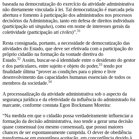
baseada na democratização do exercício da atividade administrativa
não diretamente vinculada à lei. Tal democratização é marcada pela
abertura e fomento à participação dos administrados nos processos
decisórios da Administração, tanto em defesa de direitos individuais
(participação
uti singulus
), como em nome de interesses gerais da
31
coletividade (participação
uti civiles
)”.
Resta consignada, portanto, a necessidade de democratização das
atividades do Estado, que deve ser efetivada com a participação do
próprio cidadão na formação da vontade diretiva do
32
Estado.
Assim, buscar-se-á identidade entre o desiderato do gestor
33
e dos particulares, entre sujeito e objeto do poder,
tendo por
finalidade última “prover as condições para o pleno e livre
desenvolvimento das capacidades humanas essenciais de todos os
34
membros da sociedade.
A processualização da atividade administrativa sob o aspecto da
segurança jurídica e da efetividade da influência do administrado foi
marcante, conforme constata Egon Bockmann Moreira:
“Na medida em que o cidadão possa verdadeiramente influenciar a
formação da decisão administrativa, isso tende a gerar uma decisão
quase consensual (ou mesmo consensual), que possui maiores
chances de ser espontaneamente cumprida. O dever de obediência
transforma-se em espontânea aceitação, em concordância devido à