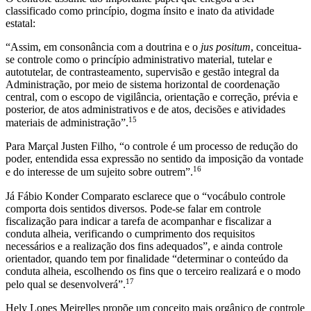
classificado como princípio, dogma ínsito e inato da atividade
estatal:
“Assim, em consonância com a doutrina e o
jus positum
, conceitua-
se controle como o princípio administrativo material, tutelar e
autotutelar, de contrasteamento, supervisão e gestão integral da
Administração, por meio de sistema horizontal de coordenação
central, com o escopo de vigilância, orientação e correção, prévia e
posterior, de atos administrativos e de atos, decisões e atividades
15
materiais de administração”.
Para Marçal Justen Filho, “o controle é um processo de redução do
poder, entendida essa expressão no sentido da imposição da vontade
16
e do interesse de um sujeito sobre outrem”.
Já Fábio Konder Comparato esclarece que o “vocábulo controle
comporta dois sentidos diversos. Pode-se falar em controle
fiscalização para indicar a tarefa de acompanhar e fiscalizar a
conduta alheia, verificando o cumprimento dos requisitos
necessários e a realização dos fins adequados”, e ainda controle
orientador, quando tem por finalidade “determinar o conteúdo da
conduta alheia, escolhendo os fins que o terceiro realizará e o modo
17
pelo qual se desenvolverá”.
Hely Lopes Meirelles propõe um conceito mais orgânico de controle