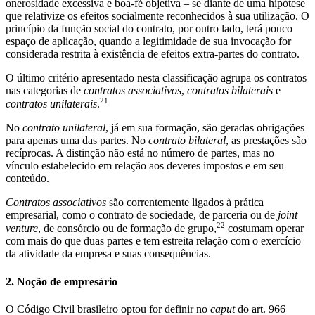
onerosidade excessiva e boa-fé objetiva – se diante de uma hipótese
que relativize os efeitos socialmente reconhecidos à sua utilização. O
princípio da função social do contrato, por outro lado, terá pouco
espaço de aplicação, quando a legitimidade de sua invocação for
considerada restrita à existência de efeitos extra-partes do contrato.
O último critério apresentado nesta classificação agrupa os contratos
nas categorias de
contratos associativos
,
contratos bilaterais
e
21
contratos unilaterais
.
No
contrato unilateral
, já em sua formação, são geradas obrigações
para apenas uma das partes. No
contrato bilateral
, as prestações são
recíprocas. A distinção não está no número de partes, mas no
vínculo estabelecido em relação aos deveres impostos e em seu
conteúdo.
Contratos associativos
são correntemente ligados à prática
empresarial, como o contrato de sociedade, de parceria ou de
joint
22
venture
, de consórcio ou de formação de grupo,
costumam operar
com mais do que duas partes e tem estreita relação com o exercício
da atividade da empresa e suas consequências.
2. Noção de empresário
O Código Civil brasileiro optou for definir no
caput
do art. 966