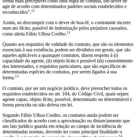
forma mais perceptível como uma regra de conduta, um dever de
agir de acordo com determinados padrões sociais estabelecidos e
11
reconhecidos”.
Assim, ao descumprir com o dever de boa-fé, o contratante incorre
num ato ilícito, passível de indenização pelos prejuízos causados,
12
como alerta Fábio Ulhoa Coelho.
Quanto aos requisitos de validade do contrato, que são os elementos
essenciais à sua existência, podem ser divididos em gerais, que são
aqueles aplicáveis a quaisquer contratos, dizem respeito à (i)
capacidade do agente, (ii) objeto lícito e possível (iii) consentimento
dos interessados, e requisitos particulares, que são específicos de
determinadas espécies de contratos, por serem ligados à sua
13
forma.
O contrato, por ser um negócio jurídico, deve preencher todos os
requisitos estabelecidos no art. 104, do Código Civil, quais sejam:
agente capaz, objeto lícito, possível, determinado ou determinável e
forma prescrita ou não defesa em lei.
Segundo Fábio Ulhoa Coelho, os contratos ainda podem ser
classificados de acordo com a aproximação ou distanciamento que
um fato jurídico guarda em relação ao campo de incidência de
determinadas normas, devendo ter como principal finalidade o
14