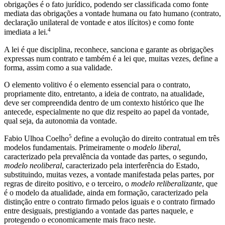
obrigações é o fato jurídico, podendo ser classificada como fonte
mediata das obrigações a vontade humana ou fato humano (contrato,
declaração unilateral de vontade e atos ilícitos) e como fonte
4
imediata a lei.
A lei é que disciplina, reconhece, sanciona e garante as obrigações
expressas num contrato e também é a lei que, muitas vezes, define a
forma, assim como a sua validade.
O elemento volitivo é o elemento essencial para o contrato,
propriamente dito, entretanto, a ideia de contrato, na atualidade,
deve ser compreendida dentro de um contexto histórico que lhe
antecede, especialmente no que diz respeito ao papel da vontade,
qual seja, da autonomia da vontade.
5
Fabio Ulhoa Coelho
define a evolução do direito contratual em três
modelos fundamentais. Primeiramente o
modelo liberal
,
caracterizado pela prevalência da vontade das partes, o segundo,
modelo neoliberal
, caracterizado pela interferência do Estado,
substituindo, muitas vezes, a vontade manifestada pelas partes, por
regras de direito positivo, e o terceiro, o
modelo reliberalizante
, que
é o modelo da atualidade, ainda em formação, caracterizado pela
distinção entre o contrato firmado pelos iguais e o contrato firmado
entre desiguais, prestigiando a vontade das partes naquele, e
protegendo o economicamente mais fraco neste.