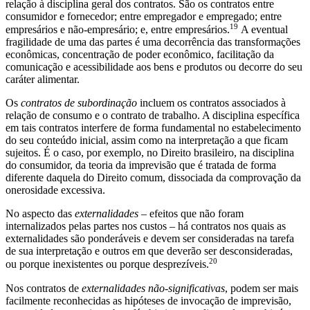
relação à disciplina geral dos contratos. São os contratos entre
consumidor e fornecedor; entre empregador e empregado; entre
19
empresários e não-empresário; e, entre empresários.
A eventual
fragilidade de uma das partes é uma decorrência das transformações
econômicas, concentração de poder econômico, facilitação da
comunicação e acessibilidade aos bens e produtos ou decorre do seu
caráter alimentar.
Os
contratos de subordinação
incluem os contratos associados à
relação de consumo e o contrato de trabalho. A disciplina específica
em tais contratos interfere de forma fundamental no estabelecimento
do seu conteúdo inicial, assim como na interpretação a que ficam
sujeitos. É o caso, por exemplo, no Direito brasileiro, na disciplina
do consumidor, da teoria da imprevisão que é tratada de forma
diferente daquela do Direito comum, dissociada da comprovação da
onerosidade excessiva.
No aspecto das
externalidades
– efeitos que não foram
internalizados pelas partes nos custos – há contratos nos quais as
externalidades são ponderáveis e devem ser consideradas na tarefa
de sua interpretação e outros em que deverão ser desconsideradas,
20
ou porque inexistentes ou porque desprezíveis.
Nos contratos de
externalidades não-significativas
, podem ser mais
facilmente reconhecidas as hipóteses de invocação de imprevisão,