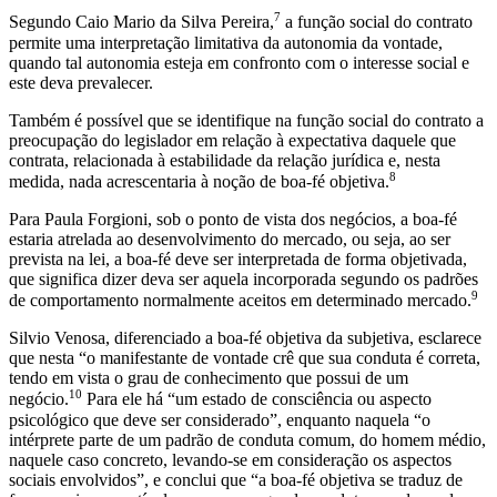
7
Segundo Caio Mario da Silva Pereira,
a função social do contrato
permite uma interpretação limitativa da autonomia da vontade,
quando tal autonomia esteja em confronto com o interesse social e
este deva prevalecer.
Também é possível que se identifique na função social do contrato a
preocupação do legislador em relação à expectativa daquele que
contrata, relacionada à estabilidade da relação jurídica e, nesta
8
medida, nada acrescentaria à noção de boa-fé objetiva.
Para Paula Forgioni, sob o ponto de vista dos negócios, a boa-fé
estaria atrelada ao desenvolvimento do mercado, ou seja, ao ser
prevista na lei, a boa-fé deve ser interpretada de forma objetivada,
que significa dizer deva ser aquela incorporada segundo os padrões
9
de comportamento normalmente aceitos em determinado mercado.
Silvio Venosa, diferenciado a boa-fé objetiva da subjetiva, esclarece
que nesta “o manifestante de vontade crê que sua conduta é correta,
tendo em vista o grau de conhecimento que possui de um
10
negócio.
Para ele há “um estado de consciência ou aspecto
psicológico que deve ser considerado”, enquanto naquela “o
intérprete parte de um padrão de conduta comum, do homem médio,
naquele caso concreto, levando-se em consideração os aspectos
sociais envolvidos”, e conclui que “a boa-fé objetiva se traduz de