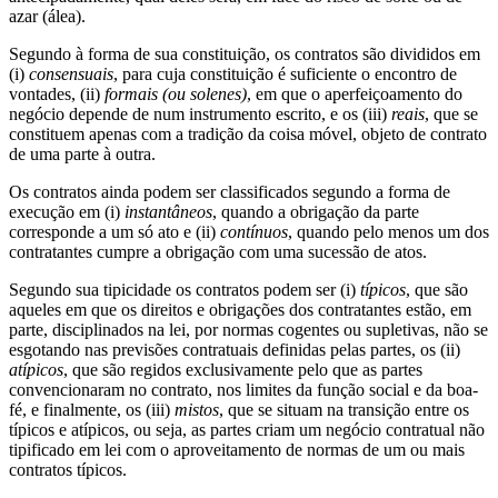
azar (álea).
Segundo à forma de sua constituição, os contratos são divididos em
(i)
consensuais
, para cuja constituição é suficiente o encontro de
vontades, (ii)
formais (ou solenes)
, em que o aperfeiçoamento do
negócio depende de num instrumento escrito, e os (iii)
reais
, que se
constituem apenas com a tradição da coisa móvel, objeto de contrato
de uma parte à outra.
Os contratos ainda podem ser classificados segundo a forma de
execução em (i)
instantâneos
, quando a obrigação da parte
corresponde a um só ato e (ii)
contínuos
, quando pelo menos um dos
contratantes cumpre a obrigação com uma sucessão de atos.
Segundo sua tipicidade os contratos podem ser (i)
típicos
, que são
aqueles em que os direitos e obrigações dos contratantes estão, em
parte, disciplinados na lei, por normas cogentes ou supletivas, não se
esgotando nas previsões contratuais definidas pelas partes, os (ii)
atípicos
, que são regidos exclusivamente pelo que as partes
convencionaram no contrato, nos limites da função social e da boa-
fé, e finalmente, os (iii)
mistos
, que se situam na transição entre os
típicos e atípicos, ou seja, as partes criam um negócio contratual não
tipificado em lei com o aproveitamento de normas de um ou mais
contratos típicos.