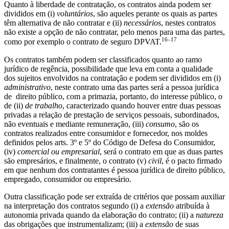
Quanto à liberdade de contratação, os contratos ainda podem ser
divididos em (i)
voluntários
, são aqueles perante os quais as partes
têm alternativa de não contratar e (ii)
necessários
, nestes contratos
não existe a opção de não contratar, pelo menos para uma das partes,
16
–
17
como por exemplo o contrato de seguro DPVAT.
Os contratos também podem ser classificados quanto ao ramo
jurídico de regência, possibilidade que leva em conta a qualidade
dos sujeitos envolvidos na contratação e podem ser divididos em (i)
administrativo
, neste contrato uma das partes será a pessoa jurídica
de direito público, com a primazia, portanto, do interesse público, o
de (ii)
de trabalho
, caracterizado quando houver entre duas pessoas
privadas a relação de prestação de serviços pessoais, subordinados,
não eventuais e mediante remuneração, (iii)
consumo
, são os
contratos realizados entre consumidor e fornecedor, nos moldes
definidos pelos arts. 3º e 5º do Código de Defesa do Consumidor,
(iv)
comercial ou empresarial
, será o contrato em que as duas partes
são empresários, e finalmente, o contrato (v)
civil
, é o pacto firmado
em que nenhum dos contratantes é pessoa jurídica de direito público,
empregado, consumidor ou empresário.
Outra classificação pode ser extraída de critérios que possam auxiliar
na interpretação dos contratos segundo (i) a
extensão
atribuída à
autonomia privada quando da elaboração do contrato; (ii) a
natureza
das obrigações que instrumentalizam; (iii) a
extensão
de suas