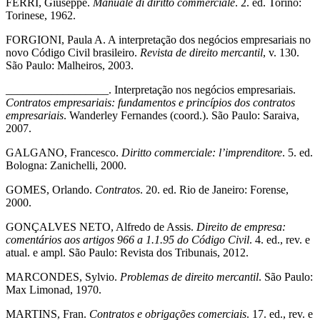
FERRI, Giuseppe.
Manuale di diritto commerciale
. 2. ed. Torino:
Torinese, 1962.
FORGIONI, Paula A. A interpretação dos negócios empresariais no
novo Código Civil brasileiro.
Revista de direito mercantil
, v. 130.
São Paulo: Malheiros, 2003.
__________________. Interpretação nos negócios empresariais.
Contratos empresariais: fundamentos e princípios dos contratos
empresariais
. Wanderley Fernandes (coord.). São Paulo: Saraiva,
2007.
GALGANO, Francesco.
Diritto commerciale: l’imprenditore
. 5. ed.
Bologna: Zanichelli, 2000.
GOMES, Orlando.
Contratos
. 20. ed. Rio de Janeiro: Forense,
2000.
GONÇALVES NETO, Alfredo de Assis.
Direito de empresa:
comentários aos artigos 966 a 1.1.95 do Código Civil
. 4. ed., rev. e
atual. e ampl. São Paulo: Revista dos Tribunais, 2012.
MARCONDES, Sylvio.
Problemas de direito mercantil
. São Paulo:
Max Limonad, 1970.
MARTINS, Fran.
Contratos e obrigações comerciais
. 17. ed., rev. e