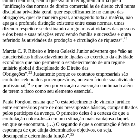
cunho científico, sendo que Waldírio Bulgarelli afirma que a
“unificação das normas de direito comercial às de direito civil numa
disciplina privatista geral, quer especificamente no campo das
obrigações, quer de maneira geral, abrangendo toda a matéria, não
apaga a profunda distinção existente entre essas normas, umas
dizendo respeito e se destinando a regular as atividades das pessoas
e dos bens e suas relações envolvendo família e sucessões e outra
32
referindo às atividades da produção e circulação de riquezas”.
Marcia C. P. Ribeiro e Irineu Galeski Junior advertem que “são as
características indissociavelmente ligadas ao exercício da atividade
econômica que não permitem o estabelecimento de um regime
unitário global à disciplinado do Direito das
33
Obrigações”.
Justamente porque os contratos empresariais são
contratos celebrados por empresários, no exercício de sua atividade
34
profissional,
e que tem por vocação a execução continuada além
de terem o risco como seu elemento essencial.
Paula Forgioni ensina que “o estabelecimento de vínculo jurídico
entre empresários parte de dois pressupostos básicos, compartilhados
pelos partícipes da avença. O primeiro deles é a certeza de que a
contratação coloca-los-á em uma situação mais vantajosa daquela
em que se encontram. (…) O segundo é que a contratação é feita na
esperança de que atinja determinados objetivos, ou seja,
35
desempenhe determinada função”.