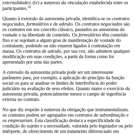
externalidades
; (iv) a
natureza da vinculação
estabelecida entre os
18
participantes.
Quanto à extensão da autonomia privada, identifica-se os
contratos
negociados
,
formulários
e de
adesão
. Os
contratos negociados
são
os contratos em seu conceito clássico, pautados na autonomia da
vontade e na liberdade de conteúdo. Os
formulários
têm conteúdo
fixo e se sujeitam a algum grau de manifestação de vontade do
contratante, podendo ou não estarem ligados à contratação em
massa. Os
contratos de adesão
, por sua vez, não admitem qualquer
modificação em suas condições, a partir da forma como foi
apresentado por uma das partes.
A
extensão
da autonomia privada pode ser um interessante
parâmetro para, por exemplo, a aplicação do princípio da função
social ou para se analisar os limites de interferência do poder
judiciário na avaliação de seus efeitos. Quanto maior o exercício da
autonomia privada, potencialmente menor o campo de ingerência
externa no contrato.
No que diz respeito à
natureza
da obrigação que instrumentalizam,
os contratos podem ser agrupados em
contratos de subordinação
e
os
empresariais
. Esta classificação destaca a especificidade da
condição do sujeito e a necessidade, valorada pelo legislador ou pelo
intérprete, de oferecimento de um tratamento diferenciado em