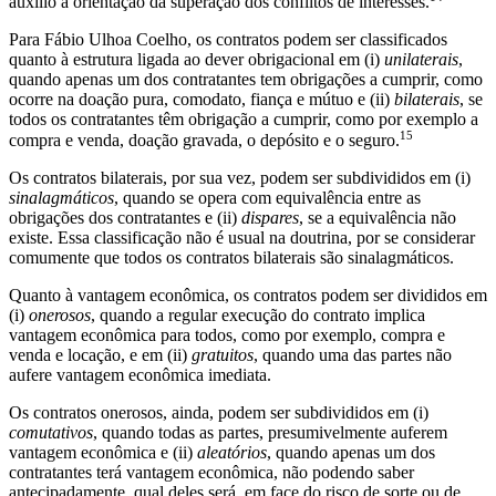
auxílio à orientação da superação dos conflitos de interesses.
Para Fábio Ulhoa Coelho, os contratos podem ser classificados
quanto à estrutura ligada ao dever obrigacional em (i)
unilaterais
,
quando apenas um dos contratantes tem obrigações a cumprir, como
ocorre na doação pura, comodato, fiança e mútuo e (ii)
bilaterais
, se
todos os contratantes têm obrigação a cumprir, como por exemplo a
15
compra e venda, doação gravada, o depósito e o seguro.
Os contratos bilaterais, por sua vez, podem ser subdivididos em (i)
sinalagmáticos
, quando se opera com equivalência entre as
obrigações dos contratantes e (ii)
dispares
, se a equivalência não
existe. Essa classificação não é usual na doutrina, por se considerar
comumente que todos os contratos bilaterais são sinalagmáticos.
Quanto à vantagem econômica, os contratos podem ser divididos em
(i)
onerosos
, quando a regular execução do contrato implica
vantagem econômica para todos, como por exemplo, compra e
venda e locação, e em (ii)
gratuitos
, quando uma das partes não
aufere vantagem econômica imediata.
Os contratos onerosos, ainda, podem ser subdivididos em (i)
comutativos
, quando todas as partes, presumivelmente auferem
vantagem econômica e (ii)
aleatórios
, quando apenas um dos
contratantes terá vantagem econômica, não podendo saber
antecipadamente, qual deles será, em face do risco de sorte ou de