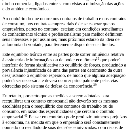
direito comercial, ligadas entre si com vistas à otimização das ações
e do ambiente econômico.
Ao contrário do que ocorre nos contratos de trabalho e nos contratos
de consumo, nos contratos empresariais é de se esperar que os
empresários, partes no contrato, estejam em condições semelhantes
de conhecimento técnico e profissionalismo para melhor definirem
seus interesses e por assim ser, mais próximos estarão da ideia de
autonomia da vontade, para livremente dispor de seus direitos.
Este equilíbrio teórico entre as partes pode sofrer influência relativa
38
à assimetria de informações ou de poder econômico
que poderá
interferir de forma significativa no equilíbrio de forças, produzindo a
prevalência injustificada de uma das partes em detrimento da outra,
desajustando o equilíbrio esperado, de modo que alguma adequação
poderá ser necessária e deverá ocorrer principalmente pelas vias
39
oferecidas pelo sistema de defesa da concorrência.
Entretanto, por certo que as medidas a serem adotadas para
reequilibrar um contrato empresarial não deverão ser as mesmas
escolhidas para o reequilíbrio dos contratos de trabalho ou de
consumo, em razão das especificidades que cercam o contrato
40
empresarial.
Pensar em contrário pode produzir inúmeros prejuízos
à economia, na medida em que o empresário será constantemente
poupado do resultado de suas decisões equivocadas, com riscos de