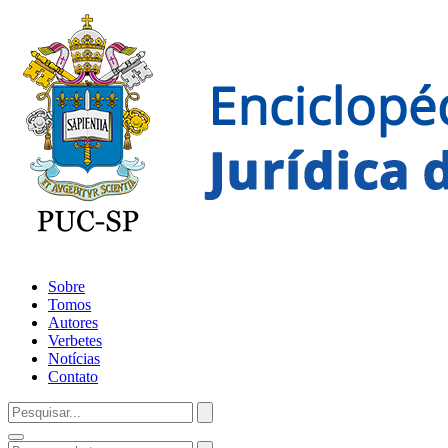
Sobre
Tomos
Autores
Verbetes
Notícias
Contato