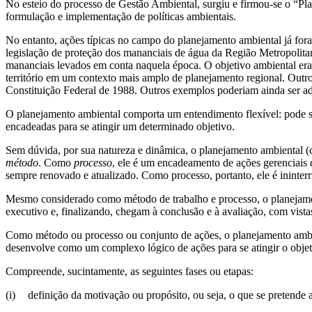
No esteio do processo de Gestão Ambiental, surgiu e firmou-se o “Pl
formulação e implementação de políticas ambientais.
No entanto, ações típicas no campo do planejamento ambiental já fora
legislação de proteção dos mananciais de água da Região Metropolita
mananciais levados em conta naquela época. O objetivo ambiental era
território em um contexto mais amplo de planejamento regional. Outro 
Constituição Federal de 1988. Outros exemplos poderiam ainda ser ad
O planejamento ambiental comporta um entendimento flexível: pode
encadeadas para se atingir um determinado objetivo.
Sem dúvida, por sua natureza e dinâmica, o planejamento ambiental (c
método
. Como
processo
, ele é um encadeamento de ações gerenciais 
sempre renovado e atualizado. Como processo, portanto, ele é ininter
Mesmo considerado como método de trabalho e processo, o planejam
executivo e, finalizando, chegam à conclusão e à avaliação, com vist
Como método ou processo ou conjunto de ações, o planejamento ambien
desenvolve como um complexo lógico de ações para se atingir o objeti
Compreende, sucintamente, as seguintes fases ou etapas:
(i)
definição da motivação ou propósito, ou seja, o que se pretende 