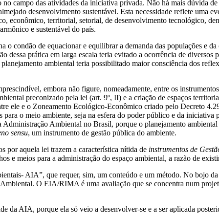
o no campo das atividades da iniciativa privada. Não há mais dúvida d
almejado desenvolvimento sustentável. Esta necessidade reflete uma evo
, econômico, territorial, setorial, de desenvolvimento tecnológico, dent
rmônico e sustentável do país.
ha o condão de equacionar e equilibrar a demanda das populações e da 
ão dessa prática em larga escala teria evitado a ocorrência de diversos
planejamento ambiental teria possibilitado maior consciência dos refle
mprescindível, embora não figure, nomeadamente, entre os instrumento
tal preconizado pela lei (art. 9º, II) e a criação de espaços territoria
tre ele e o Zoneamento Ecológico-Econômico criado pelo Decreto 4.2
 para o meio ambiente, seja na esfera do poder público e da iniciativa 
a da Administração Ambiental no Brasil, porque o planejamento ambienta
eno sensu
, um instrumento de gestão pública do ambiente.
 por aquela lei trazem a característica nítida de
instrumentos de Gestã
os e meios para a administração do espaço ambiental, a razão de existi
entais- AIA”, que requer, sim, um conteúdo e um método. No bojo da 
 Ambiental. O EIA/RIMA é uma avaliação que se concentra num projeto
de da AIA, porque ela só veio a desenvolver-se e a ser aplicada poster