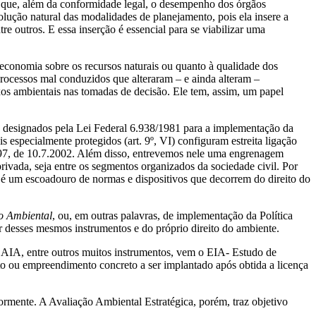
e que, além da conformidade legal, o desempenho dos órgãos
lução natural das modalidades de planejamento, pois ela insere a
re outros. E essa inserção é essencial para se viabilizar uma
economia sobre os recursos naturais ou quanto à qualidade dos
 processos mal conduzidos que alteraram – e ainda alteram –
xos ambientais nas tomadas de decisão. Ele tem, assim, um papel
s designados pela Lei Federal 6.938/1981 para a implementação da
is especialmente protegidos (art. 9º, VI) configuram estreita ligação
97, de 10.7.2002. Além disso, entrevemos nele uma engrenagem
privada, seja entre os segmentos organizados da sociedade civil. Por
l é um escoadouro de normas e dispositivos que decorrem do direito do
o Ambiental
, ou, em outras palavras, de implementação da Política
r desses mesmos instrumentos e do próprio direito do ambiente.
AIA, entre outros muitos instrumentos, vem o EIA- Estudo de
 ou empreendimento concreto a ser implantado após obtida a licença
iormente. A Avaliação Ambiental Estratégica, porém, traz objetivo