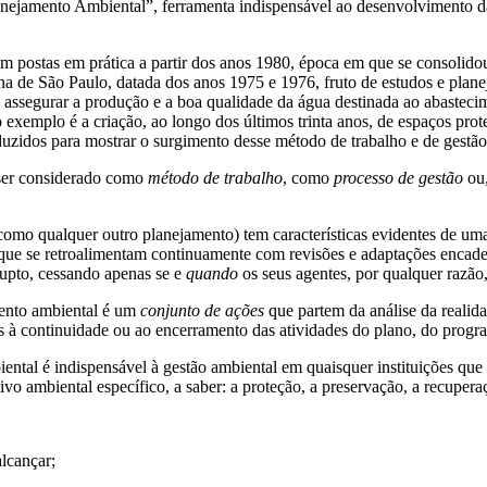
anejamento Ambiental”, ferramenta indispensável ao desenvolvimento da
m postas em prática a partir dos anos 1980, época em que se consolidou
na de São Paulo, datada dos anos 1975 e 1976, fruto de estudos e pla
 assegurar a produção e a boa qualidade da água destinada ao abasteci
exemplo é a criação, ao longo dos últimos trinta anos, de espaços prote
uzidos para mostrar o surgimento desse método de trabalho e de gestão
 ser considerado como
método de trabalho
, como
processo de gestão
ou,
omo qualquer outro planejamento) tem características evidentes de uma 
que se retroalimentam continuamente com revisões e adaptações encadea
rupto, cessando apenas se e
quando
os seus agentes, por qualquer razão,
ento ambiental é um
conjunto de ações
que partem da análise da realid
as à continuidade ou ao encerramento das atividades do plano, do progr
tal é indispensável à gestão ambiental em quaisquer instituições que 
vo ambiental específico, a saber: a proteção, a preservação, a recuper
alcançar;