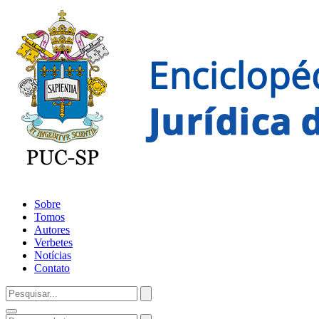
Sobre
Tomos
Autores
Verbetes
Notícias
Contato