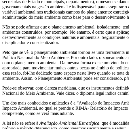
secretarias de Estado e municipais, departamentos), o mesmo se dand
governamentais na gestão ambiental é indispensável para assegurar o 
variável ambiental nos tradicionais campos do planejamento: estratégico
administração do meio ambiente como base para o desenvolvimento ha
Não se pode afirmar que o planejamento ambiental, isoladamente, ten
ambientes construídos, por exemplo. No entanto, é certo que a aplicaç
desfavoravelmente as condições naturais e ambientais. Seguramente o 
disciplinador e conscientizador.
Pelo que se vê, o planejamento ambiental tornou-se uma ferramenta i
Política Nacional do Meio Ambiente. Por outro lado, o zoneamento ambien
com o planejamento ambiental. Da mesma forma existe um vínculo en
apropriada para movimentar muitas outras peças no âmbito de políticas
essa razão, foi-lhe dedicado tanto espaço neste livro quando se trat
ambiente. Assim, o Planejamento Ambiental pode ser considerado,
pl
Pode-se observar, com clareza meridiana, que os instrumentos definidos
Nacional do Meio Ambiente. Vale dizer, o diploma legal indica caminh
Um dos mais conhecidos e aplicados é a “Avaliação de Impactos Ambi
Impacto Ambiental, ao qual se prende o RIMA- Relatório de Impacto
competente, como se verá mais adiante.
A lei não se refere à
Avaliação Ambiental Estratégica
, que é modalida
próprio e método diferenciado, como veremos sucintamente a seguir.