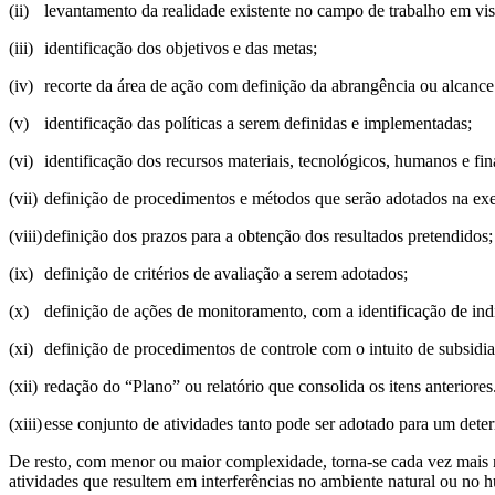
(ii)
levantamento da realidade existente no campo de trabalho em vist
(iii)
identificação dos objetivos e das metas;
(iv)
recorte da área de ação com definição da abrangência ou alcance
(v)
identificação das políticas a serem definidas e implementadas;
(vi)
identificação dos recursos materiais, tecnológicos, humanos e fin
(vii)
definição de procedimentos e métodos que serão adotados na exe
(viii)
definição dos prazos para a obtenção dos resultados pretendidos;
(ix)
definição de critérios de avaliação a serem adotados;
(x)
definição de ações de monitoramento, com a identificação de in
(xi)
definição de procedimentos de controle com o intuito de subsidiar
(xii)
redação do “Plano” ou relatório que consolida os itens anteriores
(xiii)
esse conjunto de atividades tanto pode ser adotado para um det
De resto, com menor ou maior complexidade, torna-se cada vez mais 
atividades que resultem em interferências no ambiente natural ou no h