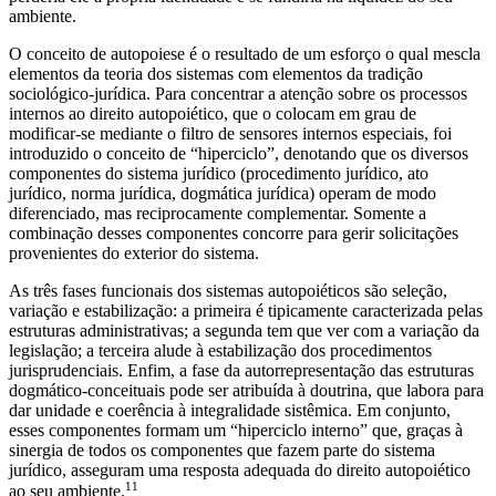
ambiente.
O conceito de autopoiese é o resultado de um esforço o qual mescla
elementos da teoria dos sistemas com elementos da tradição
sociológico-jurídica. Para concentrar a atenção sobre os processos
internos ao direito autopoiético, que o colocam em grau de
modificar-se mediante o filtro de sensores internos especiais, foi
introduzido o conceito de “hiperciclo”, denotando que os diversos
componentes do sistema jurídico (procedimento jurídico, ato
jurídico, norma jurídica, dogmática jurídica) operam de modo
diferenciado, mas reciprocamente complementar. Somente a
combinação desses componentes concorre para gerir solicitações
provenientes do exterior do sistema.
As três fases funcionais dos sistemas autopoiéticos são seleção,
variação e estabilização: a primeira é tipicamente caracterizada pelas
estruturas administrativas; a segunda tem que ver com a variação da
legislação; a terceira alude à estabilização dos procedimentos
jurisprudenciais. Enfim, a fase da autorrepresentação das estruturas
dogmático-conceituais pode ser atribuída à doutrina, que labora para
dar unidade e coerência à integralidade sistêmica. Em conjunto,
esses componentes formam um “hiperciclo interno” que, graças à
sinergia de todos os componentes que fazem parte do sistema
jurídico, asseguram uma resposta adequada do direito autopoiético
11
ao seu ambiente.