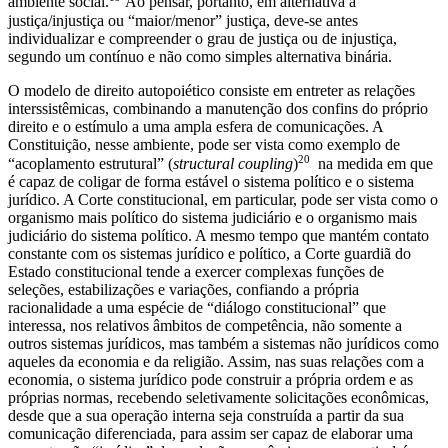
ambiente social.
Ao pensar, portanto, em alternativa à
justiça/injustiça ou “maior/menor” justiça, deve-se antes
individualizar e compreender o grau de justiça ou de injustiça,
segundo um contínuo e não como simples alternativa binária.
O modelo de direito autopoiético consiste em entreter as relações
interssistêmicas, combinando a manutenção dos confins do próprio
direito e o estímulo a uma ampla esfera de comunicações. A
Constituição, nesse ambiente, pode ser vista como exemplo de
20
“acoplamento estrutural” (
structural coupling
)
na medida em que
é capaz de coligar de forma estável o sistema político e o sistema
jurídico. A Corte constitucional, em particular, pode ser vista como o
organismo mais político do sistema judiciário e o organismo mais
judiciário do sistema político. A mesmo tempo que mantém contato
constante com os sistemas jurídico e político, a Corte guardiã do
Estado constitucional tende a exercer complexas funções de
seleções, estabilizações e variações, confiando a própria
racionalidade a uma espécie de “diálogo constitucional” que
interessa, nos relativos âmbitos de competência, não somente a
outros sistemas jurídicos, mas também a sistemas não jurídicos como
aqueles da economia e da religião. Assim, nas suas relações com a
economia, o sistema jurídico pode construir a própria ordem e as
próprias normas, recebendo seletivamente solicitações econômicas,
desde que a sua operação interna seja construída a partir da sua
comunicação diferenciada, para assim ser capaz de elaborar uma