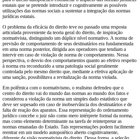
estatais que se pretende introduzir e cognitivamente as possíveis
utilizações das normas sociais a sustentar a integração das normas
jurídicas estatais.
O problema da eficácia do direito teve no passado uma resposta
articulada proveniente da teoria geral do direito, de inspiração
normativista, distinguindo um dúplice nível normativo. A norma de
previsão de comportamento de seus destinatários era fundamentada
em uma norma posterior, dirigida aos operadores que tendiam a
intervir em caso de violação de norma de comportamento. Nessa
perspectiva, o desvio dos comportamentos quanto ao efetivo respeito
à norma era reconduzido a uma patologia social geralmente
controlada pelo mesmo direito que, mediante a efetiva aplicação de
uma sanção, possibilitava a revitalização da norma violada.
Em polêmica com o normativismo, o realismo defendeu que o
centro do direito vai do mundo das normas ao mundo dos fatos e
considerou a violação da norma um simples dado estatístico que
deve ser sopesado em caso de inobservância dos destinatários e de
falta de reação dos aparatos. Essa representação do ordenamento
jurídico concebe o juiz não como mero intérprete formal da norma,
mas como elemento determinante na tarefa de reinterpretar as
normas emanadas do Estado. Tais representações podem facilmente
reentrar em um modelo autopoiético aberto cognitivamente,
diferente da visão normativista do direito. Dessa forma, a seleção