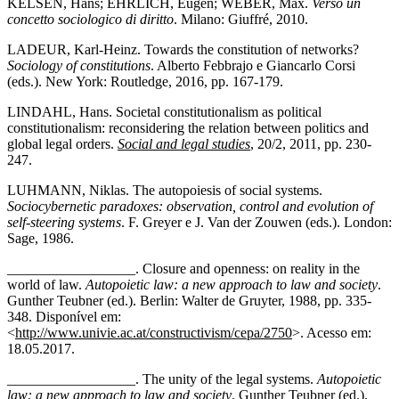
KELSEN, Hans; EHRLICH, Eugen; WEBER, Max.
Verso un
concetto sociologico di diritto
. Milano: Giuffré, 2010.
LADEUR, Karl-Heinz. Towards the constitution of networks?
Sociology of constitutions
. Alberto Febbrajo e Giancarlo Corsi
(eds.). New York: Routledge, 2016, pp. 167-179.
LINDAHL, Hans. Societal constitutionalism as political
constitutionalism: reconsidering the relation between politics and
global legal orders.
Social and legal studies
, 20/2, 2011, pp. 230-
247.
LUHMANN, Niklas. The autopoiesis of social systems.
Sociocybernetic paradoxes: observation, control and evolution of
self-steering systems
. F. Greyer e J. Van der Zouwen (eds.). London:
Sage, 1986.
__________________. Closure and openness: on reality in the
world of law.
Autopoietic law: a new approach to law and society
.
Gunther Teubner (ed.). Berlin: Walter de Gruyter, 1988, pp. 335-
348. Disponível em:
<
http://www.univie.ac.at/constructivism/cepa/2750
>. Acesso em:
18.05.2017.
__________________. The unity of the legal systems.
Autopoietic
law: a new approach to law and society
. Gunther Teubner (ed.).