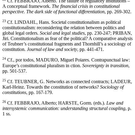
Cf. FEBBRAJO, Alberto. The failure of regulatory institutions –
A conceptual framework.
The financial crisis in constitutional
perspective. The dark side of functional differentiation
, pp. 269-302.
23
Cf. LINDAHL, Hans. Societal constitutionalism as political
constitutionalism: reconsidering the relation between politics and
global legal orders.
Social and legal studies
, pp. 230-247; PRIBAN,
Jiri. Constitutionalism as fear of the political? A comparative analysis
of Teubner’s constitutional fragments and Thornhill’s a sociology of
constitution.
Journal of law and society
, pp. 441-471.
24
Cf., por todos, MADURO, Miguel Poiares. Contrapunctual law:
Europe’s constitutional pluralism in ction.
Sovereignty in transition
,
pp. 501-537.
25
Cf. TEUBNER, G. Networks as connected contracts; LADEUR,
Karl-Heinz. Towards the constitution of networks?
Sociology of
constitutions
, pp. 167-179.
26
Cf. FEBBRAJO, Alberto; HARSTE, Gorm. (eds.).
Law and
intersystemic communication: understanding structural coupling
, p.
1 ss.