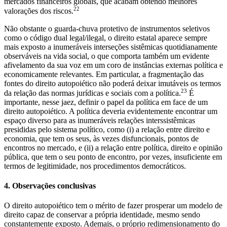
mercados financeiros globais, que acabam obtendo melhores
22
valorações dos riscos.
Não obstante o guarda-chuva protetivo de instrumentos seletivos
como o código dual legal/ilegal, o direito estatal aparece sempre
mais exposto a inumeráveis interseções sistêmicas quotidianamente
observáveis na vida social, o que comporta também um evidente
afivelamento da sua voz em um coro de instâncias externas política e
economicamente relevantes. Em particular, a fragmentação das
fontes do direito autopoiético não poderá deixar imutáveis os termos
23
da relação das normas jurídicas e sociais com a política.
É
importante, nesse jaez, definir o papel da política em face de um
direito autopoiético. A política deveria evidentemente encontrar um
espaço diverso para as inumeráveis relações interssistêmicas
presididas pelo sistema político, como (i) a relação entre direito e
economia, que tem os seus, às vezes disfuncionais, pontos de
encontros no mercado, e (ii) a relação entre política, direito e opinião
pública, que tem o seu ponto de encontro, por vezes, insuficiente em
termos de legitimidade, nos procedimentos democráticos.
4. Observações conclusivas
O direito autopoiético tem o mérito de fazer prosperar um modelo de
direito capaz de conservar a própria identidade, mesmo sendo
constantemente exposto. Ademais, o próprio redimensionamento do