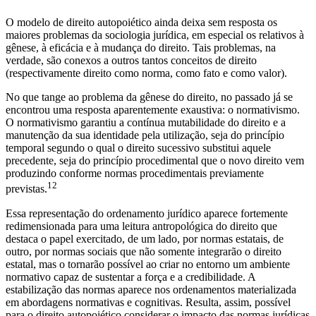
O modelo de direito autopoiético ainda deixa sem resposta os
maiores problemas da sociologia jurídica, em especial os relativos à
gênese, à eficácia e à mudança do direito. Tais problemas, na
verdade, são conexos a outros tantos conceitos de direito
(respectivamente direito como norma, como fato e como valor).
No que tange ao problema da gênese do direito, no passado já se
encontrou uma resposta aparentemente exaustiva: o normativismo.
O normativismo garantiu a contínua mutabilidade do direito e a
manutenção da sua identidade pela utilização, seja do princípio
temporal segundo o qual o direito sucessivo substitui aquele
precedente, seja do princípio procedimental que o novo direito vem
produzindo conforme normas procedimentais previamente
12
previstas.
Essa representação do ordenamento jurídico aparece fortemente
redimensionada para uma leitura antropológica do direito que
destaca o papel exercitado, de um lado, por normas estatais, de
outro, por normas sociais que não somente integrarão o direito
estatal, mas o tornarão possível ao criar no entorno um ambiente
normativo capaz de sustentar a força e a credibilidade. A
estabilização das normas aparece nos ordenamentos materializada
em abordagens normativas e cognitivas. Resulta, assim, possível
para o direito autopoiético considerar o impacto das normas jurídicas