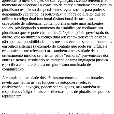
apreender o mesmo objeto de sua regulação, fazendo referência ao
momento de selecionar o conteúdo da decisão fundamentada por um
pluralismo respeitoso das persistentes regras sociais para poder ser
denominado
ecológico
; b)
policontextualidade
do direito, que ao
utilizar o código dual funcional-disfuncional destaca a sua
capacidade de influenciar contemporaneamente mais ambientes
sociais, privilegiando o momento da estabilização mediante um
pluralismo que se pode chamar de
dialógico
; c)
interpenetração
do
direito, que ao utilizar o código dual relevante-irrelevante destaca
não apenas a possibilidade de os mesmos eventos serem encontrados
em outros sistemas (a exemplo do contrato que pode ser jurídica e
economicamente relevante) mas também a necessidade de o
ordenamento jurídico se orientar pelos “rumores” provenientes dos
outros sistemas, resultando na tradução de uma linguagem jurídica
específica e na referência a um pluralismo nominado de
comunicativo.
A complementariedade dos três instrumentos aqui mencionados
revela que não só as três funções da autopoiese (seleção,
estabilização, inovação) podem ser coligadas, mas também os
respectivos códigos duais e os diversos tipos de pluralismo que eles
representam.
17