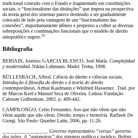
tradicional conexão com o Estado e fragmentado em constituições
sociais, o “funcionalismo das distinções” que impera na prospectiva
da teoria geral dos sistemas parece destinado a ser gradualmente
colocado de lado pela vantagem de um “funcionalismo das
conexões”, majoritariamente idôneo e propenso a colher as diversas
sobreposições e combinações funcionais que o modelo de direito
26
autopoiético sugere.
Bibliografia
BERIAIN, Josetxo; GARCIA BLANCO, José María.
Complejidad
y modernidad
. Niklas Luhmann. Madri: Trotta, 1998.
BÜLLESBACH, Alfred. Ciência do direito e ciências sociais.
Introdução à filosofia do direito e à teoria do direito
contemporâneas
. Arthur Kaufmann e Winfried Hassemer. Trad. por
de Marcos Keel e Manuel Seca de Oliveira. Lisboa: Fundação
Calouste Gulbenkian, 2002. p. 409-442.
CAMPILONGO, Celso Fernandes. Aos que não vêem que não
vêem aquilo que não vêem.
Direito, tempo e memória
. Raffaele De
Giorgi. São Paulo: Quartier Latin, 2006, pp. 11-26.
__________________.
Governo representativo “versus” governo
dos juízes. A “autopoiese” dos sistemas político e jurídico
. Belém: