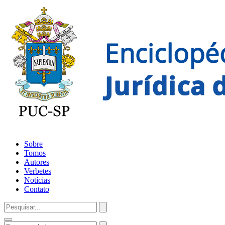
Sobre
Tomos
Autores
Verbetes
Notícias
Contato