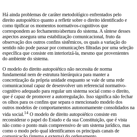
Há ainda problemas de caráter metodológico enfrentados pelo
direito autopoiético quanto a refletir sobre o direito identificado e
como tipificar os momentos normativos-cognitivos que
correspondem ao fechamento/abertura do sistema. A síntese desses
aspectos assegura uma estabilização comunicacional, fruto da
observação dos outros confins sistêmicos, os quais a variação do
sentido não pode passar por comunicações filtradas por uma seleção
específica que consiste em interiorizá-la, mesmo que provenientes
do ambiente do sistema.
O modelo do direito autopoiético não necessita de norma
fundamental nem de estrutura hierárquica para manter a
concretização da própria unidade enquanto se vale de uma rede
comunicacional capaz de desenvolver um referencial normativo-
cognitivo adequado para regular um sistema social como o direito,
que é capaz de promover a autorregulação. Isso significa não fechar
os olhos para os confins que separa o mencionado modelo dos
outros modelos de comportamentos autonomamente consolidados na
14
vida social.
O modelo de direito autopoiético consiste em
reconsiderar o papel do Estado e da sua Constituição, que é vista
não como o ponto mais compreensivo de um sistema jurídico, mas
como o modo pelo qual identificamos os principais canais de
comunicação (interna e externa) do ordenamento.