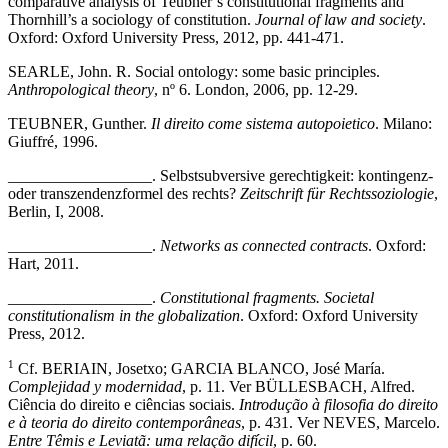
comparative analysis of Teubner’s constitutional fragments and
Thornhill’s a sociology of constitution.
Journal of law and society
.
Oxford: Oxford University Press, 2012, pp. 441-471.
SEARLE, John. R. Social ontology: some basic principles.
Anthropological theory
, nº 6. London, 2006, pp. 12-29.
TEUBNER, Gunther.
Il direito come sistema autopoietico
. Milano:
Giuffré, 1996.
__________________. Selbstsubversive gerechtigkeit: kontingenz-
oder transzendenzformel des rechts?
Zeitschrift für Rechtssoziologie
,
Berlin, I, 2008.
__________________.
Networks as connected contracts
. Oxford:
Hart, 2011.
__________________.
Constitutional fragments. Societal
constitutionalism in the globalization
. Oxford: Oxford University
Press, 2012.
1
Cf. BERIAIN, Josetxo; GARCIA BLANCO, José María.
Complejidad y modernidad
, p. 11. Ver BÜLLESBACH, Alfred.
Ciência do direito e ciências sociais.
Introdução à filosofia do direito
e à teoria do direito contemporâneas
, p. 431. Ver NEVES, Marcelo.
Entre Têmis e Leviatã: uma relação difícil
, p. 60.