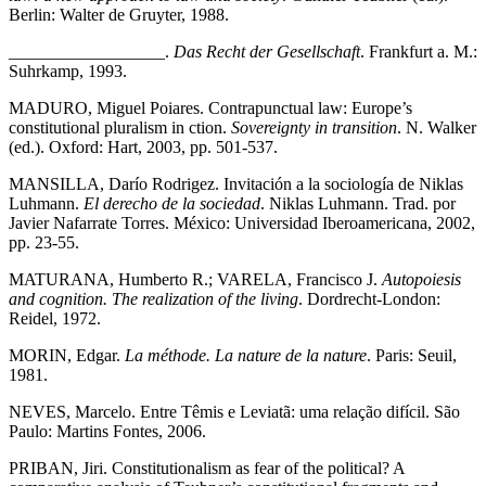
Berlin: Walter de Gruyter, 1988.
__________________.
Das Recht der Gesellschaft
. Frankfurt a. M.:
Suhrkamp, 1993.
MADURO, Miguel Poiares. Contrapunctual law: Europe’s
constitutional pluralism in ction.
Sovereignty in transition
. N. Walker
(ed.). Oxford: Hart, 2003, pp. 501-537.
MANSILLA, Darío Rodrigez. Invitación a la sociología de Niklas
Luhmann.
El derecho de la sociedad
. Niklas Luhmann. Trad. por
Javier Nafarrate Torres. México: Universidad Iberoamericana, 2002,
pp. 23-55.
MATURANA, Humberto R.; VARELA, Francisco J.
Autopoiesis
and cognition. The realization of the living
. Dordrecht-London:
Reidel, 1972.
MORIN, Edgar.
La méthode. La nature de la nature
. Paris: Seuil,
1981.
NEVES, Marcelo. Entre Têmis e Leviatã: uma relação difícil. São
Paulo: Martins Fontes, 2006.
PRIBAN, Jiri. Constitutionalism as fear of the political? A