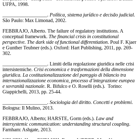
UFPA, 1998.
__________________.
Política, sistema jurídico e decisão judicial
.
São Paulo: Max Limonad, 2002.
FEBBRAJO, Alberto. The failure of regulatory institutions. A
conceptual framework.
The financial crisis in constitutional
perspective. The dark side of functional differentiation
. Poul F. Kjaer
e Gunther Teubner (eds.). Oxford: Hart Publishing, 2011, pp. 269-
302.
__________________. Limiti della regolazione giuridica nelle crisi
intersistemiche.
Crisi economica e trasformazioni della dimensione
giuridica.
La costituzionalizzazione del pareggio di bilancio tra
internazionalizzazione economica, processo d’integrazione europea
e sovranità nazionale
. R. Bifulco e O. Roselli (eds.). Torino:
Giappichelli, 2013, pp. 25-44.
__________________.
Sociologia del diritto. Concetti e problemi
.
Bologna: Il Mulino, 2013.
FEBBRAJO, Alberto; HARSTE, Gorm (eds.).
Law and
intersystemic communication: understanding structural coupling
.
Farnham: Ashgate, 2013.