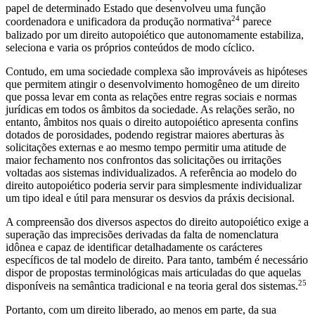
papel de determinado Estado que desenvolveu uma função
24
coordenadora e unificadora da produção normativa
parece
balizado por um direito autopoiético que autonomamente estabiliza,
seleciona e varia os próprios conteúdos de modo cíclico.
Contudo, em uma sociedade complexa são improváveis as hipóteses
que permitem atingir o desenvolvimento homogêneo de um direito
que possa levar em conta as relações entre regras sociais e normas
jurídicas em todos os âmbitos da sociedade. As relações serão, no
entanto, âmbitos nos quais o direito autopoiético apresenta confins
dotados de porosidades, podendo registrar maiores aberturas às
solicitações externas e ao mesmo tempo permitir uma atitude de
maior fechamento nos confrontos das solicitações ou irritações
voltadas aos sistemas individualizados. A referência ao modelo do
direito autopoiético poderia servir para simplesmente individualizar
um tipo ideal e útil para mensurar os desvios da práxis decisional.
A compreensão dos diversos aspectos do direito autopoiético exige a
superação das imprecisões derivadas da falta de nomenclatura
idônea e capaz de identificar detalhadamente os carácteres
específicos de tal modelo de direito. Para tanto, também é necessário
dispor de propostas terminológicas mais articuladas do que aquelas
25
disponíveis na semântica tradicional e na teoria geral dos sistemas.
Portanto, com um direito liberado, ao menos em parte, da sua