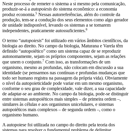
Neste processo de remeter o sistema a si mesmo pela comunicação,
produzir-se-á a
autopoiesis
do sistema econômico: a economia
5
produz economia.
Nessas autorreferências, além do controle da
produção, tem-se a condução dos seus elementos como algo gerador
de unidade indisponível, levando os sistemas a se tornarem
6
independentes, praticamente autossuficientes.
O termo “
autopoiesis
” foi utilizado em vários âmbitos científicos, da
biologia ao direito. No campo da biologia, Maturana e Varela têm
definido “autopoiético” como um sistema capaz de se reproduzir
autonomamente, sejam os próprios componentes, sejam as relações
7
que unem o conjunto.
Com isso, as transformações de um
organismo, mesmo as profundas, não colocam em discussão a sua
identidade (se pensarmos nas contínuas e profundas mudanças que
todo ser humano registra na passagem da própria vida). Obviamente
o nível da autopoieticidade pode variar em um mesmo organismo,
conforme o seu grau de complexidade, vale dizer, a sua capacidade
de adaptar-se ao ambiente. No campo da biologia, pode-se distinguir
entre sistemas autopoiéticos mais simples – de primeira ordem –,
similares às células e aos organismos unicelulares, e sistemas
autopoiéticos mais complexos – de segunda ordem –, como o
organismo humano.
A autopoiese foi utilizada no campo do direito pela teoria dos
sistemas para resolver o fundamental problema de delimitar