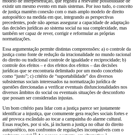
modelo de interpenetração, que registra a relevante possibilidade de
existir um mesmo evento em mais sistemas. Por isso tudo, o conceito
de justiça mantém conexão com o mais amplo modelo de direito
autopoiético na medida em que, integrando as perspectivas
precedentes, pode não apenas assegurar a capacidade de adaptação
das decisões jurídicas ao sistema social na sua complexidade, mas
também ser capaz de rever, corrigir e reformular as próprias
normatizações.
Essa argumentação permite distintas compreensões: a) o controle da
justiça como fonte de redução da irracionalidade no mundo racional
do direito ou tradicional controle de igualdade e reciprocidade; b)
controle dos efeitos – e dos efeitos dos efeitos – das decisões
jurídicas que se encontraria delimitado por um modo concebido
como “justo”; c) critério de “suportabilidade” dos diversos
subsistemas sociais interessados na normatização jurídica de
questões direcionadas a verificar eventuais disfuncionalidades nos
diversos âmbitos do social ou eventuais situações de desconforto
que possam ser consideradas injustas.
Um bom critério para lidar com a justiça parece ser justamente
identificar a injustiça, que comumente gera reações sociais fortes e
até provoca escândalo ao tocar a campainha do alarme cultural.
Essas reações, por si sós, já incluem a justiça no olhar do direito
autopoiético, nos confrontos de regulações incompatíveis com o
19