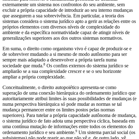
externamente um sistema nos confrontos do seu ambiente, sem
excluir a própria capacidade de introduzir ao seu interno mudanças
que assegurem a sua sobrevivência. Em particular, a teoria dos
sistemas considera o sistema jurídico apto a gerir as relações entre os
próprios elementos com diversos níveis de complexidade do
ambiente e da específica normatividade capaz de atingir níveis de
generalizações superiores aos dos outros sistemas normativos.
Em suma, o direito como organismo vivo é capaz de produzir-se e
de sobreviver mudando a si mesmo de modo autônomo para ser
sempre mais adaptado a desenvolver a própria tarefa numa
8
sociedade que muda.
Os confins externos do sistema jurídico se
ampliarão se a sua complexidade crescer e se o seu horizonte
ampliar a própria complexidade.
Conceitualmente, o direito autopoiético apresenta-se como
superação de uma conexão hierárquica do ordenamento jurídico que
autoritariamente atribui limites às suas possibilidades de mudanças (e
numa perspectiva hierárquica só pode mudar as normas se tal
mudança permanecer entre os limites postos pelas normas
superiores). Para tutelar a própria capacidade autônoma de mudança,
o sistema jurídico de fato adota uma perspectiva cíclica, baseada em
uma contínua mutação de informações entre todos os elementos do
9
ordenamento jurídico e seu ambiente.
Um sistema parcial social (os
subsistemas) não pode reagir ao que não vê e, de outro lado, vê