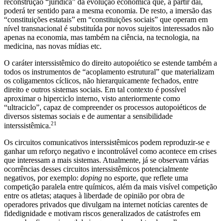
reconstrução “jurídica” da evolução econômica que, a partir daí,
poderá ter sentido para a mesma economia. De resto, a imersão das
“constituições estatais” em “constituições sociais” que operam em
nível transnacional é substituída por novos sujeitos interessados não
apenas na economia, mas também na ciência, na tecnologia, na
medicina, nas novas mídias etc.
O caráter interssistêmico do direito autopoiético se estende também a
todos os instrumentos de “acoplamento estrutural” que materializam
os coligamentos cíclicos, não hierarquicamente fechados, entre
direito e outros sistemas sociais. Em tal contexto é possível
aproximar o hiperciclo interno, visto anteriormente como
“ultraciclo”, capaz de compreender os processos autopoiéticos de
diversos sistemas sociais e de aumentar a sensibilidade
21
interssistêmica.
Os circuitos comunicativos interssistêmicos podem reproduzir-se e
ganhar um reforço negativo e incontrolável como acontece em crises
que interessam a mais sistemas. Atualmente, já se observam várias
ocorrências desses circuitos interssistêmicos potencialmente
negativos, por exemplo:
doping
no esporte, que reflete uma
competição paralela entre químicos, além da mais visível competição
entre os atletas; ataques à liberdade de opinião por obra de
operadores privados que divulgam na internet notícias carentes de
fidedignidade e motivam riscos generalizados de catástrofes em