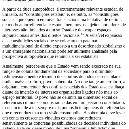
A partir da ótica autopoiética, é extremamente relevante estudar, de
um lado, as “constituições estatais” e, de outro, as “constituições
sociais” que operam em nível transnacional na tentativa de definir,
de modo autorreferencial e espontâneo, novos sujeitos portadores de
interesses não limitados a um só Estado e de ocupar espaços
15
supranacionais antes dos direitos nacionais.
A sensível expansão
das constituições sociais que se colocam em patamar
multidimensional de direito exposto a um desordenado globalismo e
a um emergente nacionalismo pode ser utilmente analisada pela
prospectiva autopoiética que renuncia a ser estatalista.
Atualmente, percebe-se que o Estado vem sendo execrado na sua
função de coluna fundamental da sociedade para o difundido
redimensionamento e término dos confins de todos os seus pilares
tradicionais: território, povo, soberania. No que tange ao território, a
originária concretude dos confins espaciais dos Estados se estilhaça
diante da imersão de interesses organizados ligados não mais ao
espaço territorial. O povo não se delimita na dimensão social de
referências culturais comuns radicadas em um passado consolidado,
mas sim tende a ter sempre mais pontos heterogêneos de referências
que o reconduzem a uma visão cosmopolita. A soberania deve levar
em conta os crescentes vínculos externos que reduzem
sensivelmente as concretas possibilidades de decisões individuais do
Estado. Fala-se, desse modo, de uma “soberania limitada” que,