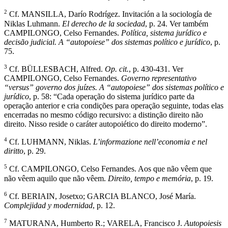
2
Cf. MANSILLA, Darío Rodrígez. Invitación a la sociología de
Niklas Luhmann.
El derecho de la sociedad
, p. 24. Ver também
CAMPILONGO, Celso Fernandes.
Política, sistema jurídico e
decisão judicial. A “autopoiese” dos sistemas político e jurídico
, p.
75.
3
Cf. BÜLLESBACH, Alfred.
Op. cit.
, p. 430-431. Ver
CAMPILONGO, Celso Fernandes.
Governo representativo
“versus” governo dos juízes. A “autopoiese” dos sistemas político e
jurídico
, p. 58: “Cada operação do sistema jurídico parte da
operação anterior e cria condições para operação seguinte, todas elas
encerradas no mesmo código recursivo: a distinção direito não
direito. Nisso reside o caráter autopoiético do direito moderno”.
4
Cf. LUHMANN, Niklas.
L’informazione nell’economia e nel
diritto
, p. 29.
5
Cf. CAMPILONGO, Celso Fernandes. Aos que não vêem que
não vêem aquilo que não vêem.
Direito, tempo e memória
, p. 19.
6
Cf. BERIAIN, Josetxo; GARCIA BLANCO, José María.
Complejidad y modernidad
, p. 12.
7
MATURANA, Humberto R.; VARELA, Francisco J.
Autopoiesis