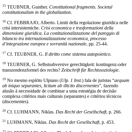
15
TEUBNER, Gunther.
Constitutional fragments. Societal
constitutionalism in the globalization
.
16
Cf. FEBBRAJO, Alberto. Limiti della regolazione giuridica nelle
crisi intersistemiche.
Crisi economica e trasformazioni della
dimensione giuridica.
La costituzionalizzazione del pareggio di
bilancio tra internazionalizzazione economica, processo
d’integrazione europea e sovranità nazionale
, pp. 25-44.
17
Cf. TEUBNER, G.
Il diritto come sistema autopoietico
.
18
TEUBNER, G. Selbstsubversive gerechtigkeit: kontingenz-oder
transzendenzformel des rechts?
Zeitschrift für Rechtssoziologie
.
19
No mesmo espírito Ulpiano (
Ulp. 1 Inst.
) fala de juristas “
aequum
ab iniquo separantes, licitum ab illicito discernentes
”, fazendo
alusão à necessidade de combinar a uma estratégia de decisão
complexa critérios mais culturais (separantes) e critérios técnicos
(discernentes).
20
Cf. LUHMANN, Niklas.
Das Recht der Gesellschaft
, p. 266.
21
LUHMANN, Niklas.
Das Recht der Gesellschaft
, p. 453.
22