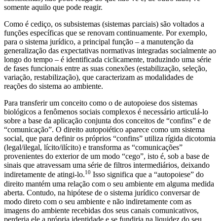
somente aquilo que pode reagir.
Como é cediço, os subsistemas (sistemas parciais) são voltados a
funções específicas que se renovam continuamente. Por exemplo,
para o sistema jurídico, a principal função – a manutenção da
generalização das expectativas normativas integradas socialmente ao
longo do tempo – é identificada ciclicamente, traduzindo uma série
de fases funcionais entre as suas conexões (estabilização, seleção,
variação, restabilização), que caracterizam as modalidades de
reações do sistema ao ambiente.
Para transferir um conceito como o de autopoiese dos sistemas
biológicos a fenômenos sociais complexos é necessário articulá-lo
sobre a base da aplicação conjunta dos conceitos de “confins” e de
“comunicação”. O direito autopoiético aparece como um sistema
social, que para definir os próprios “confins” utiliza rígida dicotomia
(legal/ilegal, lícito/ilícito) e transforma as “comunicações”
provenientes do exterior de um modo “cego”, isto é, sob a base de
sinais que atravessam uma série de filtros intermediários, deixando
10
indiretamente de atingi-lo.
Isso significa que a “autopoiese” do
direito mantém uma relação com o seu ambiente em alguma medida
aberta. Contudo, na hipótese de o sistema jurídico conversar de
modo direto com o seu ambiente e não indiretamente com as
imagens do ambiente recebidas dos seus canais comunicativos,
perderia ele a própria identidade e se fundiria na liquidez do seu