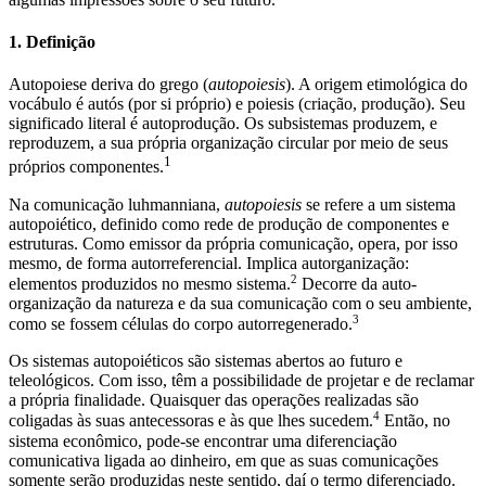
1. Definição
Autopoiese deriva do grego (
autopoiesis
). A origem etimológica do
vocábulo é autós (por si próprio) e poiesis (criação, produção). Seu
significado literal é autoprodução. Os subsistemas produzem, e
reproduzem, a sua própria organização circular por meio de seus
1
próprios componentes.
Na comunicação luhmanniana,
autopoiesis
se refere a um sistema
autopoiético, definido como rede de produção de componentes e
estruturas. Como emissor da própria comunicação, opera, por isso
mesmo, de forma autorreferencial. Implica autorganização:
2
elementos produzidos no mesmo sistema.
Decorre da auto-
organização da natureza e da sua comunicação com o seu ambiente,
3
como se fossem células do corpo autorregenerado.
Os sistemas autopoiéticos são sistemas abertos ao futuro e
teleológicos. Com isso, têm a possibilidade de projetar e de reclamar
a própria finalidade. Quaisquer das operações realizadas são
4
coligadas às suas antecessoras e às que lhes sucedem.
Então, no
sistema econômico, pode-se encontrar uma diferenciação
comunicativa ligada ao dinheiro, em que as suas comunicações
somente serão produzidas neste sentido, daí o termo diferenciado.