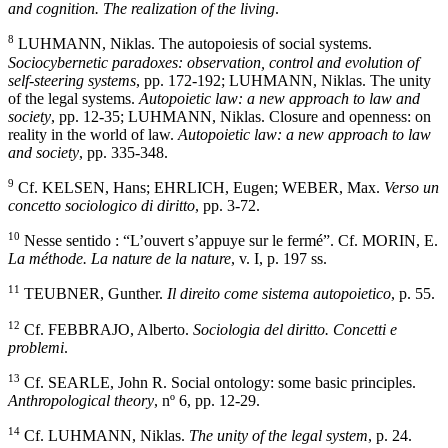
and cognition. The realization of the living
.
8
LUHMANN, Niklas. The autopoiesis of social systems.
Sociocybernetic paradoxes: observation, control and evolution of
self-steering systems
, pp. 172-192; LUHMANN, Niklas. The unity
of the legal systems.
Autopoietic law: a new approach to law and
society
, pp. 12-35; LUHMANN, Niklas. Closure and openness: on
reality in the world of law.
Autopoietic law: a new approach to law
and society
, pp. 335-348.
9
Cf. KELSEN, Hans; EHRLICH, Eugen; WEBER, Max.
Verso un
concetto sociologico di diritto
, pp. 3-72.
10
Nesse sentido : “L’ouvert s’appuye sur le fermé”. Cf. MORIN, E.
La méthode. La nature de la nature
, v. I, p. 197 ss.
11
TEUBNER, Gunther.
Il direito come sistema autopoietico
, p. 55.
12
Cf. FEBBRAJO, Alberto.
Sociologia del diritto. Concetti e
problemi
.
13
Cf. SEARLE, John R. Social ontology: some basic principles.
Anthropological theory
, nº 6, pp. 12-29.
14
Cf. LUHMANN, Niklas.
The unity of the legal system
, p. 24.