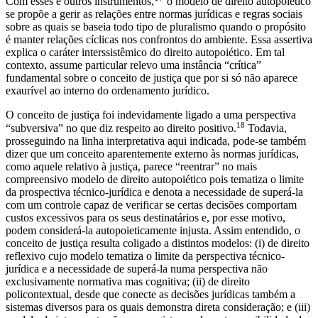
Com esses e outros instrumentos,
o modelo de direito autopoiético
se propõe a gerir as relações entre normas jurídicas e regras sociais
sobre as quais se baseia todo tipo de pluralismo quando o propósito
é manter relações cíclicas nos confrontos do ambiente. Essa assertiva
explica o caráter interssistêmico do direito autopoiético. Em tal
contexto, assume particular relevo uma instância “crítica”
fundamental sobre o conceito de justiça que por si só não aparece
exaurível ao interno do ordenamento jurídico.
O conceito de justiça foi indevidamente ligado a uma perspectiva
18
“subversiva” no que diz respeito ao direito positivo.
Todavia,
prosseguindo na linha interpretativa aqui indicada, pode-se também
dizer que um conceito aparentemente externo às normas jurídicas,
como aquele relativo à justiça, parece “reentrar” no mais
compreensivo modelo de direito autopoiético pois tematiza o limite
da prospectiva técnico-jurídica e denota a necessidade de superá-la
com um controle capaz de verificar se certas decisões comportam
custos excessivos para os seus destinatários e, por esse motivo,
podem considerá-la autopoieticamente injusta. Assim entendido, o
conceito de justiça resulta coligado a distintos modelos: (i) de direito
reflexivo cujo modelo tematiza o limite da perspectiva técnico-
jurídica e a necessidade de superá-la numa perspectiva não
exclusivamente normativa mas cognitiva; (ii) de direito
policontextual, desde que conecte as decisões jurídicas também a
sistemas diversos para os quais demonstra direta consideração; e (iii)