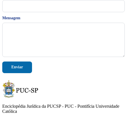
-
m
a
Mensagem
i
l
*
Enviar
Enciclopédia Jurídica da PUCSP - PUC - Pontifícia Universidade
Católica