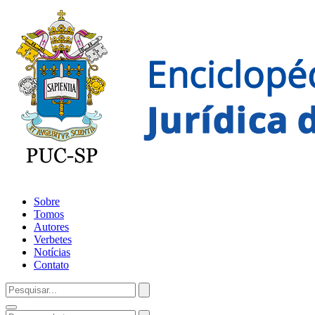
Sobre
Tomos
Autores
Verbetes
Notícias
Contato