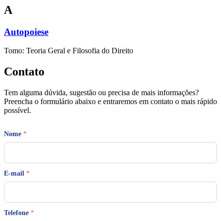
A
Autopoiese
Tomo: Teoria Geral e Filosofia do Direito
Contato
Tem alguma dúvida, sugestão ou precisa de mais informações?
Preencha o formulário abaixo e entraremos em contato o mais rápido
possível.
Nome
*
E
E-mail
*
-
m
a
i
l
Telefone
*
E